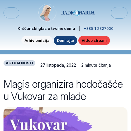
Skip to content
Skip to footer
Menu
Kršćanski glas u tvome domu
|
+385 1 2327000
Arhiv emisija
Donirajte
Video stream
AKTUALNOSTI
27 listopada, 2022
2 minute čitanja
Magis organizira hodočašće
u Vukovar za mlade