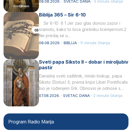
Svojim životom, dubokom ljubavlju prema
08.08.2026. · SVETAC DANA ·
3 minute čitanja
Kristu…
Biblija 365 – Sir 6-10
Sir 6-10 6 1 Jer zao glas donosi zazor i
sramotu, kako to biva grešniku licemjernom.2
Ne predaj se u…
08.08.2026. · BIBLIJA ·
11 minute čitanja
Sveti papa Siksto II – dobar i miroljubiv
pastir
Današnji sveti zaštitnik, rimski biskup, papa
Siksto (Sixtus) II, prema knjizi Liber Pontificalis
bio je rođenjem Grk. Obnovio je odnose s
afričkim…
07.08.2026. · SVETAC DANA ·
2 minute čitanja
Program Radio Marija