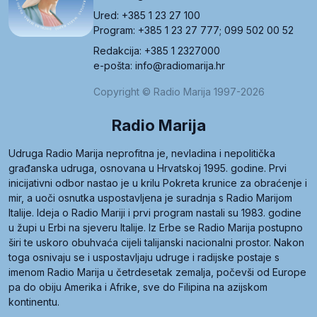
Ured: +385 1 23 27 100
Program: +385 1 23 27 777; 099 502 00 52
Redakcija: +385 1 2327000
e-pošta: info@radiomarija.hr
Copyright © Radio Marija 1997-2026
Radio Marija
Udruga Radio Marija neprofitna je, nevladina i nepolitička
građanska udruga, osnovana u Hrvatskoj 1995. godine. Prvi
inicijativni odbor nastao je u krilu Pokreta krunice za obraćenje i
mir, a uoči osnutka uspostavljena je suradnja s Radio Marijom
Italije. Ideja o Radio Mariji i prvi program nastali su 1983. godine
u župi u Erbi na sjeveru Italije. Iz Erbe se Radio Marija postupno
širi te uskoro obuhvaća cijeli talijanski nacionalni prostor. Nakon
toga osnivaju se i uspostavljaju udruge i radijske postaje s
imenom Radio Marija u četrdesetak zemalja, počevši od Europe
pa do obiju Amerika i Afrike, sve do Filipina na azijskom
kontinentu.