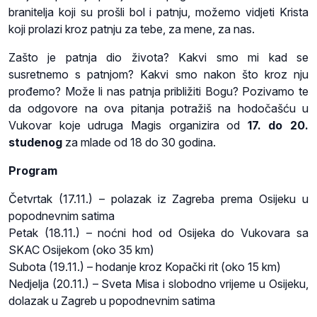
branitelja koji su prošli bol i patnju, možemo vidjeti Krista
koji prolazi kroz patnju za tebe, za mene, za nas.
Zašto je patnja dio života? Kakvi smo mi kad se
susretnemo s patnjom? Kakvi smo nakon što kroz nju
prođemo? Može li nas patnja približiti Bogu? Pozivamo te
da odgovore na ova pitanja potražiš na hodočašću u
Vukovar koje udruga Magis organizira od
17. do 20.
studenog
za mlade od 18 do 30 godina.
Program
Četvrtak (17.11.) – polazak iz Zagreba prema Osijeku u
popodnevnim satima
Petak (18.11.) – noćni hod od Osijeka do Vukovara sa
SKAC Osijekom (oko 35 km)
Subota (19.11.) – hodanje kroz Kopački rit (oko 15 km)
Nedjelja (20.11.) – Sveta Misa i slobodno vrijeme u Osijeku,
dolazak u Zagreb u popodnevnim satima