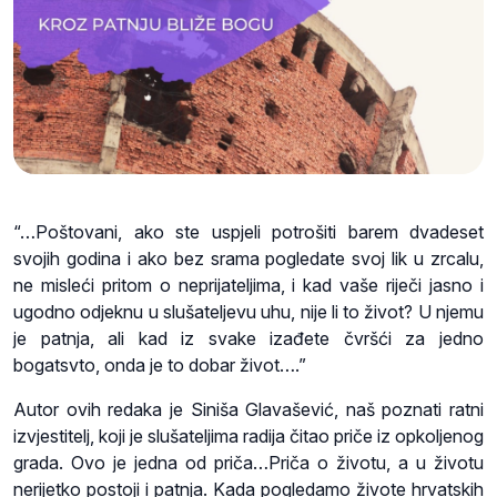
“…Poštovani, ako ste uspjeli potrošiti barem dvadeset
svojih godina i ako bez srama pogledate svoj lik u zrcalu,
ne misleći pritom o neprijateljima, i kad vaše riječi jasno i
ugodno odjeknu u slušateljevu uhu, nije li to život? U njemu
je patnja, ali kad iz svake izađete čvršći za jedno
bogatsvto, onda je to dobar život….”
Autor ovih redaka je Siniša Glavašević, naš poznati ratni
izvjestitelj, koji je slušateljima radija čitao priče iz opkoljenog
grada. Ovo je jedna od priča…Priča o životu, a u životu
nerijetko postoji i patnja. Kada pogledamo živote hrvatskih