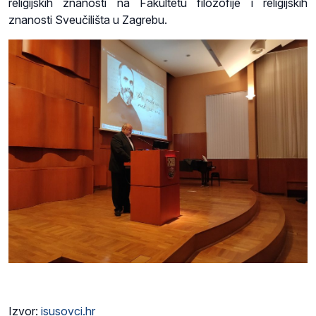
religijskih znanosti na Fakultetu filozofije i religijskih
znanosti Sveučilišta u Zagrebu.
Izvor:
isusovci.hr