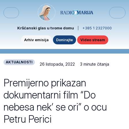
Skip to content
Skip to footer
Menu
Kršćanski glas u tvome domu
|
+385 1 2327000
Arhiv emisija
Donirajte
Video stream
AKTUALNOSTI
26 listopada, 2022
3 minute čitanja
Premijerno prikazan
dokumentarni film “Do
nebesa nek’ se ori” o ocu
Petru Perici