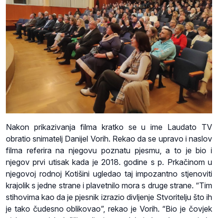
Nakon prikazivanja filma kratko se u ime Laudato TV
obratio snimatelj Danijel Vorih. Rekao da se upravo i naslov
filma referira na njegovu poznatu pjesmu, a to je bio i
njegov prvi utisak kada je 2018. godine s p. Prkačinom u
njegovoj rodnoj Kotišini ugledao taj impozantno stjenoviti
krajolik s jedne strane i plavetnilo mora s druge strane. “Tim
stihovima kao da je pjesnik izrazio divljenje Stvoritelju što ih
je tako čudesno oblikovao”, rekao je Vorih. “Bio je čovjek