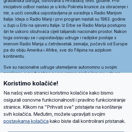
građanska udruga, osnovana u Hrvatskoj 1995. godine. Prvi
inicijativni odbor nastao je u krilu Pokreta krunice za obraćenje i
mir, a uoči osnutka uspostavljena je suradnja s Radio Marijom
Italije. Ideja o Radio Mariji i prvi program nastali su 1983. godine
u župi u Erbi na sjeveru Italije. Iz Erbe se Radio Marija postupno
širi te uskoro obuhvaća cijeli talijanski nacionalni prostor. Nakon
toga osnivaju se i uspostavljaju udruge i radijske postaje s
imenom Radio Marija u četrdesetak zemalja, počevši od Europe
pa do obiju Amerika i Afrike, sve do Filipina na azijskom
kontinentu.
Sve su nacionalne udruge utemeljene autonomno u svojim
zemljama, a međusobna su povezane preko krovne udruge
pod nazivom Svjetska obitelj Radio Marije (World Family of
Koristimo kolačiće!
Radio Maria). Svjetsku obitelj utemeljilo je sedam članica, među
kojima je i hrvatska Udruga Radio Marija.
Na našoj web stranici koristimo kolačiće kako bismo
osigurali osnovne funkcionalnosti i pravilno funkcioniranje
stranice. Klikom na "Prihvati sve" pristajete na korištenje
svih kolačića. Međutim, možete upravljati svojim
O nama
Radio
Program
Volonteri
Prijatelji
Kontakt
Pravila privatnosti
postavkama kolačića
kako biste dali kontrolirani pristanak.
Kolačići
Uvjeti korištenja