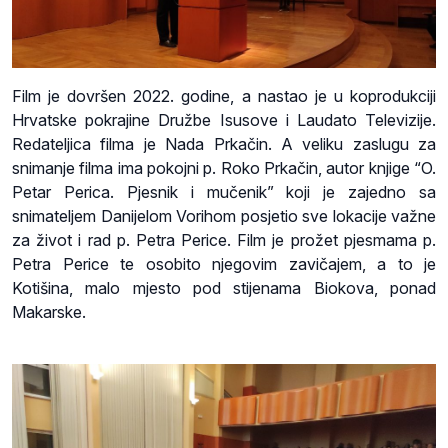
Film je dovršen 2022. godine, a nastao je u koprodukciji
Hrvatske pokrajine Družbe Isusove i Laudato Televizije.
Redateljica filma je Nada Prkačin. A veliku zaslugu za
snimanje filma ima pokojni p. Roko Prkačin, autor knjige “O.
Petar Perica. Pjesnik i mučenik” koji je zajedno sa
snimateljem Danijelom Vorihom posjetio sve lokacije važne
za život i rad p. Petra Perice. Film je prožet pjesmama p.
Petra Perice te osobito njegovim zavičajem, a to je
Kotišina, malo mjesto pod stijenama Biokova, ponad
Makarske.