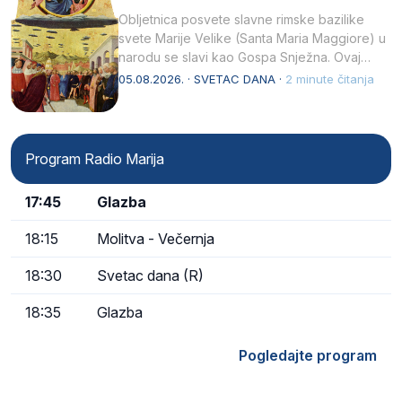
Obljetnica posvete slavne rimske bazilike
svete Marije Velike (Santa Maria Maggiore) u
narodu se slavi kao Gospa Snježna. Ovaj
naziv, Sancta Maria…
05.08.2026. · SVETAC DANA ·
2 minute čitanja
Program Radio Marija
17:45
Glazba
18:15
Molitva - Večernja
18:30
Svetac dana (R)
18:35
Glazba
Pogledajte program