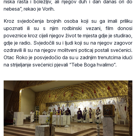
niska rasta i boležljiv, ali njegov duh i dan danas ori do
nebesa”, rekao je Vorih.
Kroz svjedočenja brojnih osoba koji su ga imali priliku
upoznati ili su s njim rodbinski vezani, film donosi
poveznice kroz cijeli njegov život te mjesta gdje je studirao,
gdje je radio. Svjedočili su i ljudi koji su na njegov zagovor
ozdravili ili su na njegov molitveni poticaj postali svećenici.
Otac Roko je posvjedočio da su u zadnjim trenutcima idući
na strijeljanje svećenici pjevali “Tebe Boga hvalimo“.