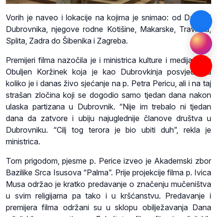
Vorih je naveo i lokacije na kojima je snimao: od Dakse i
Dubrovnika, njegove rodne Kotišine, Makarske, Travnika,
Splita, Zadra do Šibenika i Zagreba.
Premijeri filma nazočila je i ministrica kulture i medija Nina
Obuljen Koržinek koja je kao Dubrovkinja posvjedočila
koliko je i danas živo sjećanje na p. Petra Pericu, ali i na taj
strašan zločina koji se dogodio samo tjedan dana nakon
ulaska partizana u Dubrovnik. “Nije im trebalo ni tjedan
dana da zatvore i ubiju najuglednije članove društva u
Dubrovniku. “Cilj tog terora je bio ubiti duh”, rekla je
ministrica.
Tom prigodom, pjesme p. Perice izveo je Akademski zbor
Bazilike Srca Isusova “Palma”. Prije projekcije filma p. Ivica
Musa održao je kratko predavanje o značenju mučeništva
u svim religijama pa tako i u kršćanstvu. Predavanje i
premijera filma održani su u sklopu obilježavanja Dana