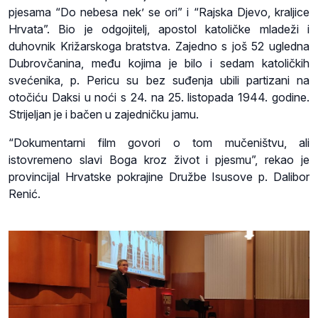
pjesama “Do nebesa nek’ se ori” i “Rajska Djevo, kraljice
Hrvata”. Bio je odgojitelj, apostol katoličke mladeži i
duhovnik Križarskoga bratstva. Zajedno s još 52 ugledna
Dubrovčanina, među kojima je bilo i sedam katoličkih
svećenika, p. Pericu su bez suđenja ubili partizani na
otočiću Daksi u noći s 24. na 25. listopada 1944. godine.
Strijeljan je i bačen u zajedničku jamu.
“Dokumentarni film govori o tom mučeništvu, ali
istovremeno slavi Boga kroz život i pjesmu”, rekao je
provincijal Hrvatske pokrajine Družbe Isusove p. Dalibor
Renić.