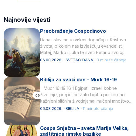
Najnovije vijesti
Preobraženje Gospodinovo
Danas slavimo uzvišeni događaj iz Kristova
života, o kojem nas izvješćuju evanđelisti
Matej, Marko i Luka te sveti Petar u svojoj
drugoj…
06.08.2026. · SVETAC DANA ·
3 minute čitanja
Biblija za svaki dan – Mudr 16-19
Mudr 16-19 16 1 Egipat i Izrael: kobne
životinje, prepelice Zato bijahu primjereno
kažnjeni sličnim životinjamai mučeni mnoštvom
kukaca.2 A narod…
06.08.2026. · BIBLIJA ·
11 minute čitanja
Gospa Snježna – sveta Marija Velika,
zaštitnica rimske bazilike