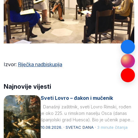
Izvor:
Riječka nadbiskupija
Najnovije vijesti
Sveti Lovro – đakon i mučenik
Današnji zaštitnik, sveti Lovro Rimski, rođen
je oko 225. u rimskom naselju Osca (danas
španjolski grad Huesca). Bio je učenik pape…
10.08.2026. · SVETAC DANA ·
3 minute čitanja