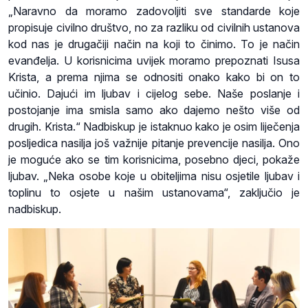
„Naravno da moramo zadovoljiti sve standarde koje
propisuje civilno društvo, no za razliku od civilnih ustanova
kod nas je drugačiji način na koji to činimo. To je način
evanđelja. U korisnicima uvijek moramo prepoznati Isusa
Krista, a prema njima se odnositi onako kako bi on to
učinio. Dajući im ljubav i cijelog sebe. Naše poslanje i
postojanje ima smisla samo ako dajemo nešto više od
drugih. Krista.“ Nadbiskup je istaknuo kako je osim liječenja
posljedica nasilja još važnije pitanje prevencije nasilja. Ono
je moguće ako se tim korisnicima, posebno djeci, pokaže
ljubav. „Neka osobe koje u obiteljima nisu osjetile ljubav i
toplinu to osjete u našim ustanovama“, zaključio je
nadbiskup.