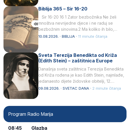
Biblija 365 – Sir 16-20
Sir 16-20 16 1 Zator bezbožnika Ne želi
mnoštva nevrijedne djece i ne raduj se
bezbožnim sinovima.2 Ma koliko ih bilo,…
10.08.2026. · BIBLIJA ·
11 minute čitanja
Sveta Terezija Benedikta od Križa
(Edith Stein) – zaštitnica Europe
Današnja sveta zaštitnica Terezija Benedikta
od Križa rođena je kao Edith Stein, najmlađe,
jedanaesto dijete židovske obitelji, 12.
listopada 1891, u Wrocławu…
09.08.2026. · SVETAC DANA ·
2 minute čitanja
Program Radio Marija
08:45
Glazba