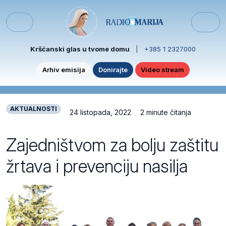
Skip to content
Skip to footer
Menu
Kršćanski glas u tvome domu
|
+385 1 2327000
Arhiv emisija
Donirajte
Video stream
AKTUALNOSTI
24 listopada, 2022
2 minute čitanja
Zajedništvom za bolju zaštitu
žrtava i prevenciju nasilja