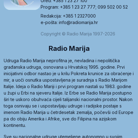
Ured: +385 1 23 27 100
Program: +385 1 23 27 777; 099 502 00 52
Redakcija: +385 1 2327000
e-pošta: info@radiomarija.hr
Copyright © Radio Marija 1997-2026
Radio Marija
Udruga Radio Marija neprofitna je, nevladina i nepolitička
građanska udruga, osnovana u Hrvatskoj 1995. godine. Prvi
inicijativni odbor nastao je u krilu Pokreta krunice za obraćenje i
mir, a uoči osnutka uspostavljena je suradnja s Radio Marijom
Italije. Ideja o Radio Mariji i prvi program nastali su 1983. godine
u župi u Erbi na sjeveru Italije. Iz Erbe se Radio Marija postupno
širi te uskoro obuhvaća cijeli talijanski nacionalni prostor. Nakon
toga osnivaju se i uspostavljaju udruge i radijske postaje s
imenom Radio Marija u četrdesetak zemalja, počevši od Europe
pa do obiju Amerika i Afrike, sve do Filipina na azijskom
kontinentu.
Sve su nacionalne udruge utemeljene autonomno u svojim