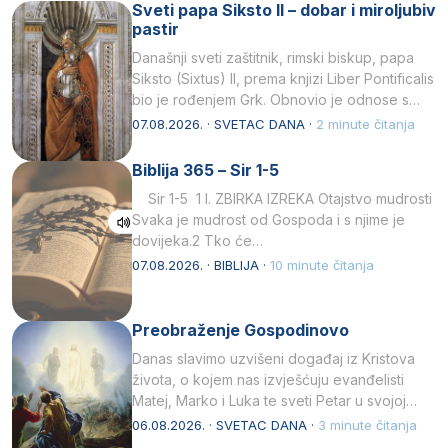
Sveti papa Siksto II – dobar i miroljubiv
pastir
Današnji sveti zaštitnik, rimski biskup, papa
Siksto (Sixtus) II, prema knjizi Liber Pontificalis
bio je rođenjem Grk. Obnovio je odnose s
afričkim…
07.08.2026. · SVETAC DANA ·
2 minute čitanja
Biblija 365 – Sir 1-5
Sir 1-5 1 I. ZBIRKA IZREKA Otajstvo mudrosti
Svaka je mudrost od Gospoda i s njime je
dovijeka.2 Tko će…
07.08.2026. · BIBLIJA ·
10 minute čitanja
Preobraženje Gospodinovo
Danas slavimo uzvišeni događaj iz Kristova
života, o kojem nas izvješćuju evanđelisti
Matej, Marko i Luka te sveti Petar u svojoj
drugoj…
06.08.2026. · SVETAC DANA ·
3 minute čitanja