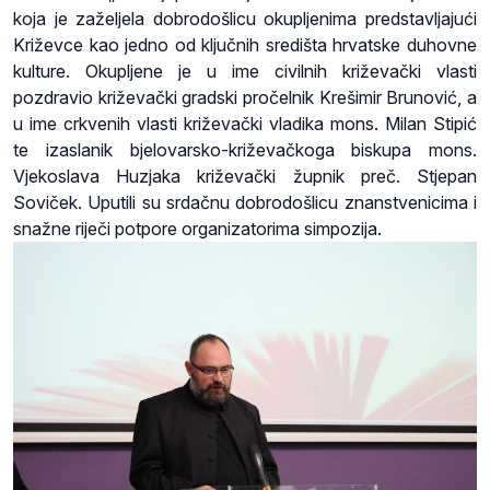
koja je zaželjela dobrodošlicu okupljenima predstavljajući
Križevce kao jedno od ključnih središta hrvatske duhovne
kulture. Okupljene je u ime civilnih križevački vlasti
pozdravio križevački gradski pročelnik Krešimir Brunović, a
u ime crkvenih vlasti križevački vladika mons. Milan Stipić
te izaslanik bjelovarsko-križevačkoga biskupa mons.
Vjekoslava Huzjaka križevački župnik preč. Stjepan
Soviček. Uputili su srdačnu dobrodošlicu znanstvenicima i
snažne riječi potpore organizatorima simpozija.