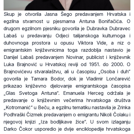
Skup je otvorila Jasna Šego predavanjem Hrvatska i
egzilna stvarnost u pjesmama Antuna Bonifačića. O
drugom egzilnom pjesniku govorila je Dubravka Dubravec
Labaš u predavanju Odjeci talijanskoga kulturnoga i
duhovnoga prostora u opusu Viktora Vide, a niz o
emigrantskim književnicima toga razdoblja nastavio je
Danijel Labaš predavanjem Novinar, publicist i književnik
Luka Brajnović u Hrvatskoj reviji od 1951. do 2000. O
Brajnovićevu stvaralaštvu, ali u časopisu „Osoba i duh“
govorila je Tamara Bodor, dok je Vladimir Lončarević
prikazao književno djelovanje emigrantskoga časopisa
„Glas Svetoga Antuna“. Emanuela Herceg održala je
predavanje o književnim večerima hrvatskoga društva
„Kotromanić“ u Beču, a egzilnu tematiku nastavila je Zrinka
Podhraški Čizmek predavanjem o emigrantu Nikoli Čolaku i
njegovoj knjizi „Iza bodljikave žice“. U svom izlaganju
Darko Čokor usporedio je dvije enciklopedije hrvatskoga