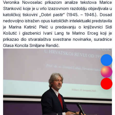
Veronika Novoselac prikazom analize tekstova Marice
Stanković koje je u vrlo izazovnom razdoblju objavljivala u
katoličkoj tiskovini „Dobri pastir“ (1945. – 1946.). Dosad
nedovoljno istražen opus katoličkih intelektualki predstavila
je Marina Katinić Pleić u predavanju o književnici Sidi
Košutić i glazbenici Ivani Lang te Marino Erceg koji je
prikazao dio stvaralaštva svestrane novinarke, suradnice
Glasa Koncila Smiljane Rendić.