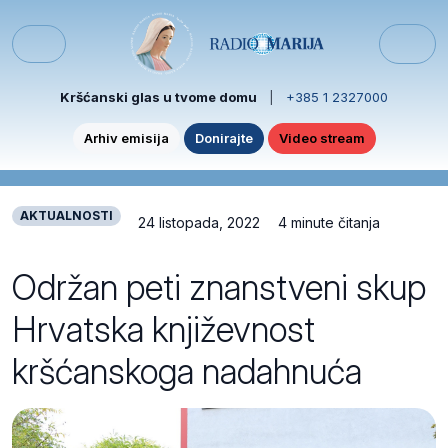
Skip to content
Skip to footer
Menu
Kršćanski glas u tvome domu
|
+385 1 2327000
Arhiv emisija
Donirajte
Video stream
AKTUALNOSTI
24 listopada, 2022
4 minute čitanja
Održan peti znanstveni skup
Hrvatska književnost
kršćanskoga nadahnuća