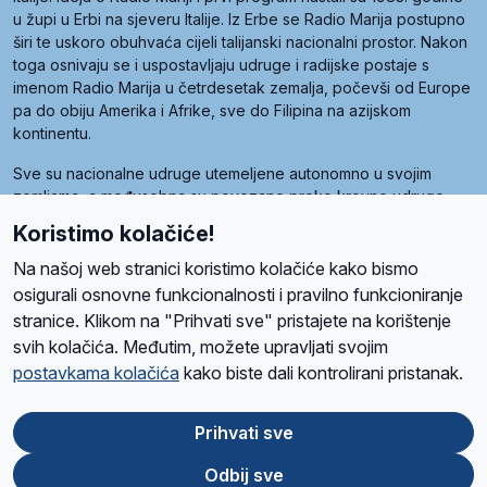
u župi u Erbi na sjeveru Italije. Iz Erbe se Radio Marija postupno
širi te uskoro obuhvaća cijeli talijanski nacionalni prostor. Nakon
toga osnivaju se i uspostavljaju udruge i radijske postaje s
imenom Radio Marija u četrdesetak zemalja, počevši od Europe
pa do obiju Amerika i Afrike, sve do Filipina na azijskom
kontinentu.
Sve su nacionalne udruge utemeljene autonomno u svojim
zemljama, a međusobna su povezane preko krovne udruge
pod nazivom Svjetska obitelj Radio Marije (World Family of
Koristimo kolačiće!
Radio Maria). Svjetsku obitelj utemeljilo je sedam članica, među
kojima je i hrvatska Udruga Radio Marija.
Na našoj web stranici koristimo kolačiće kako bismo
osigurali osnovne funkcionalnosti i pravilno funkcioniranje
stranice. Klikom na "Prihvati sve" pristajete na korištenje
svih kolačića. Međutim, možete upravljati svojim
O nama
Radio
Program
Volonteri
Prijatelji
Kontakt
Pravila privatnosti
postavkama kolačića
kako biste dali kontrolirani pristanak.
Kolačići
Uvjeti korištenja
Ova stranica je zaštićena Google reCAPTCHA sustavom
Prihvati sve
Odbij sve
App
Google