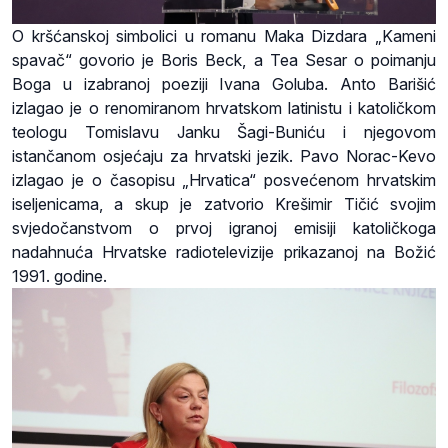
O kršćanskoj simbolici u romanu Maka Dizdara „Kameni
spavač“ govorio je Boris Beck, a Tea Sesar o poimanju
Boga u izabranoj poeziji Ivana Goluba. Anto Barišić
izlagao je o renomiranom hrvatskom latinistu i katoličkom
teologu Tomislavu Janku Šagi-Buniću i njegovom
istančanom osjećaju za hrvatski jezik. Pavo Norac-Kevo
izlagao je o časopisu „Hrvatica“ posvećenom hrvatskim
iseljenicama, a skup je zatvorio Krešimir Tičić svojim
svjedočanstvom o prvoj igranoj emisiji katoličkoga
nadahnuća Hrvatske radiotelevizije prikazanoj na Božić
1991. godine.