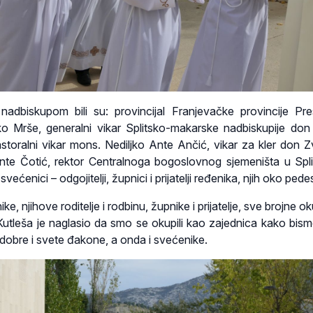
 nadbiskupom bili su: provincijal Franjevačke provincije Pr
ko Mrše, generalni vikar Splitsko-makarske nadbiskupije don
storalni vikar mons. Nediljko Ante Ančić, vikar za kler don Z
Ante Čotić, rektor Centralnoga bogoslovnog sjemeništa u Spl
svećenici – odgojitelji, župnici i prijatelji ređenika, njih oko pede
ke, njihove roditelje i rodbinu, župnike i prijatelje, sve brojne o
Kutleša je naglasio da smo se okupili kao zajednica kako bismo
 dobre i svete đakone, a onda i svećenike.