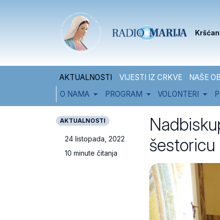
Skip to content
Skip to footer
Kršćan
AKTUALNOSTI
VIJESTI IZ CRKVE
NAŠE OB
O NAMA
PROGRAM
VOLONTERI
P
Nadbiskup
AKTUALNOSTI
šestoricu
24 listopada, 2022
10 minute čitanja