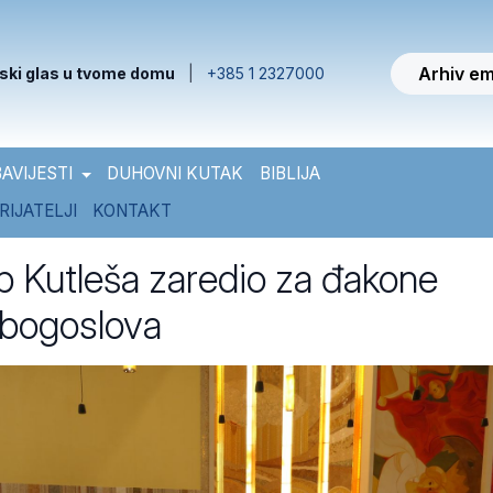
Arhiv em
ski glas u tvome domu
|
+385 1 2327000
AVIJESTI
DUHOVNI KUTAK
BIBLIJA
RIJATELJI
KONTAKT
 Kutleša zaredio za đakone
 bogoslova