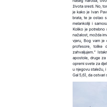
našeg naroda, ovog
života sresti. No, t
je kako je Ivan Pav
brata, te je ostao
melankoliji i samos
Koliko je potrebno 
nažalost, možda ima 
vjeru, Bog vam je da
profesore, tolike
zahvaljujem.“ Ista
apostole, druge za 
opremi svete za djel
u njegovu staležu, i
Gal 5,6), da ostvari