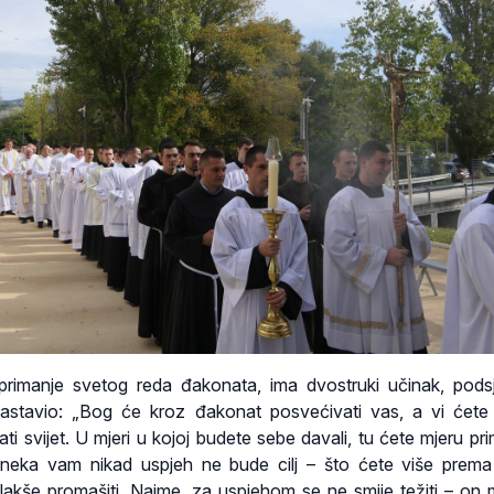
primanje svetog reda đakonata, ima dvostruki učinak, podsj
astavio: „Bog će kroz đakonat posvećivati vas, a vi ćete
i svijet. U mjeri u kojoj budete sebe davali, tu ćete mjeru prim
 neka vam nikad uspjeh ne bude cilj – što ćete više prem
a lakše promašiti. Naime, za uspjehom se ne smije težiti – on 