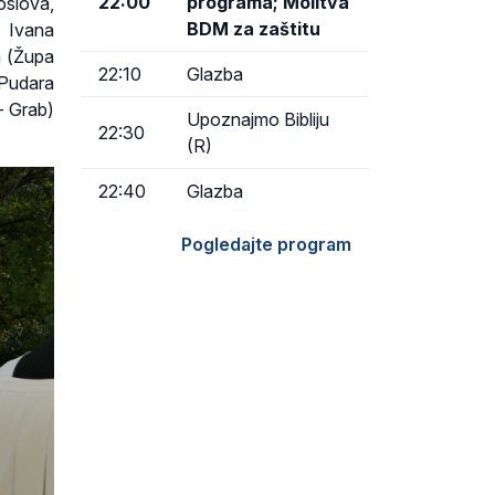
22:00
programa; Molitva
oslova,
BDM za zaštitu
. Ivana
a (Župa
22:10
Glazba
 Pudara
– Grab)
Upoznajmo Bibliju
22:30
(R)
22:40
Glazba
Pogledajte program