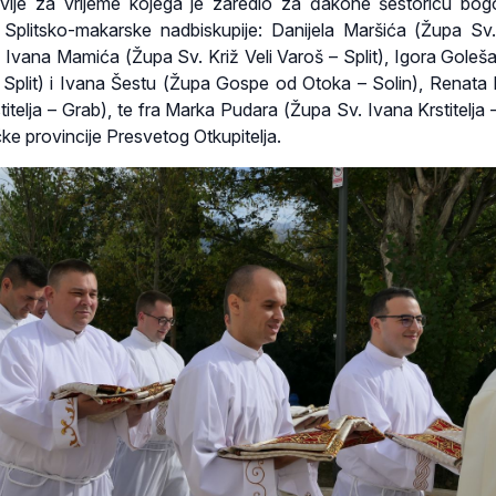
avlje za vrijeme kojega je zaredio za đakone šestoricu bog
 Splitsko-makarske nadbiskupije: Danijela Maršića (Župa Sv
 Ivana Mamića (Župa Sv. Križ Veli Varoš – Split), Igora Goleš
Split) i Ivana Šestu (Župa Gospe od Otoka – Solin), Renata
itelja – Grab), te fra Marka Pudara (Župa Sv. Ivana Krstitelja 
ke provincije Presvetog Otkupitelja.