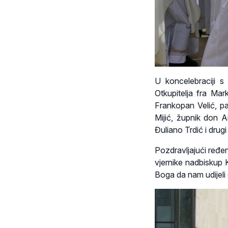
U koncelebraciji s
Otkupitelja fra Mar
Frankopan Velić, pa
Mijić, župnik don 
Đuliano Trdić i drugi 
Pozdravljajući ređeni
vjernike nadbiskup 
Boga da nam udijeli