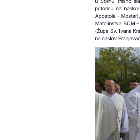
u Solinu, misno sl
petoricu na naslov
Apostola – Mostar),
Materinstva BDM – 
(Župa Sv. Ivana Krst
na naslov Franjevač