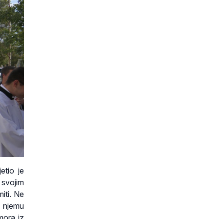
etio je
 svojim
iti. Ne
a njemu
mora iz