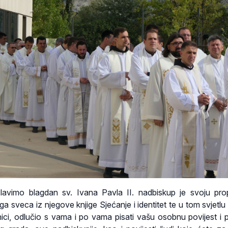
avimo blagdan sv. Ivana Pavla II. nadbiskup je svoju pro
a sveca iz njegove knjige Sjećanje i identitet te u tom svjetlu
nici, odlučio s vama i po vama pisati vašu osobnu povijest i p