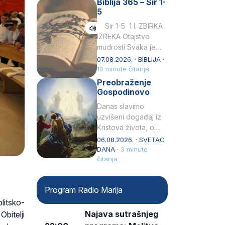
Biblija 365 – Sir 1-
rođenjem Grk.
5
Obnovio je odnose s
afričkim…
Sir 1-5 1 I. ZBIRKA
IZREKA Otajstvo
mudrosti Svaka je
mudrost od Gospoda
07.08.2026. · BIBLIJA ·
i s njime je dovijeka.2
10 minute čitanja
Tko će…
Preobraženje
Gospodinovo
Danas slavimo
uzvišeni događaj iz
Kristova života, o
kojem nas izvješćuju
06.08.2026. · SVETAC
evanđelisti Matej,
DANA ·
3 minute
Marko i Luka te sveti
čitanja
Petar u svojoj
drugoj…
Program Radio Marija
litsko-
Najava sutrašnjeg
bitelji