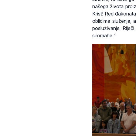
našega života proiza
Krist! Red đakonata
oblicima služenja, 
posluživanje Riječ
siromahe.“