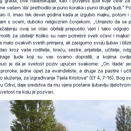
 grada, ove nadbiskupije, kao i povijesti ljudi koje ćete z
ome vašem ‘da’ prethodilo je puno koraka i puno drugih ljudi.“ P
ao II. imao tek devet godina kada je izgubio majku, potom i s
 sam s ocem, duboko religioznim čovjekom. „Umjesto da se p
ažaljenju ovaj se otac obitelji prepustio vjeri i tako odgojio
moliti za obitelji! Koliko su nam potrebni sveti očevi i majke
malo ovakvih svetih primjera, ali zasigurno svoju ljubav i blizi
o kroz vaše roditelje, braću, sestre, prijatelje, učitelje, odgo
 drage ljude koji su vas ovamo dopratili, a kojima ovdj
knuo je da je svetost poziv upućen svakome: „On ‘dade’ j
proroke, jedne opet za evanđeliste, a druge za pastire i učit
o služenja, za izgrađivanje Tijela Kristova“ (Ef 4, 7-16). Bog 
 u Crkvi, daje sredstva da mu vjera postane ljubavlju djelotvorn
 svetost na koju je pozvan.