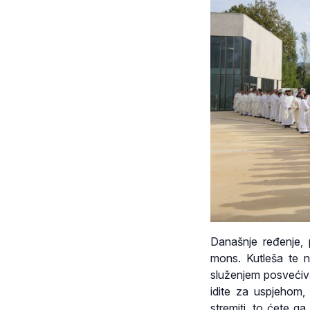
Današnje ređenje, 
mons. Kutleša te n
služenjem posvećivat
idite za uspjehom,
stremiti, to ćete g