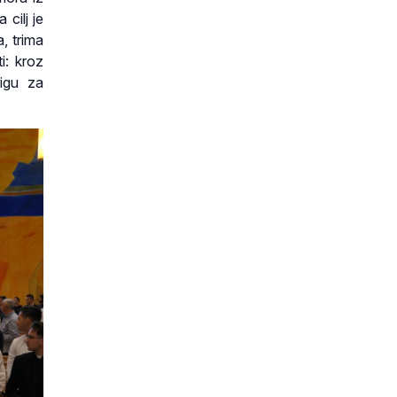
cilj je
, trima
i: kroz
rigu za