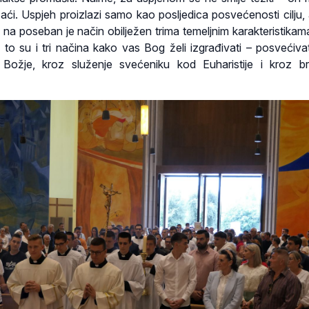
ći. Uspjeh proizlazi samo kao posljedica posvećenosti cilju, a 
 na poseban je način obilježen trima temeljnim karakteristikama
a to su i tri načina kako vas Bog želi izgrađivati – posvećivat
i Božje, kroz služenje svećeniku kod Euharistije i kroz b