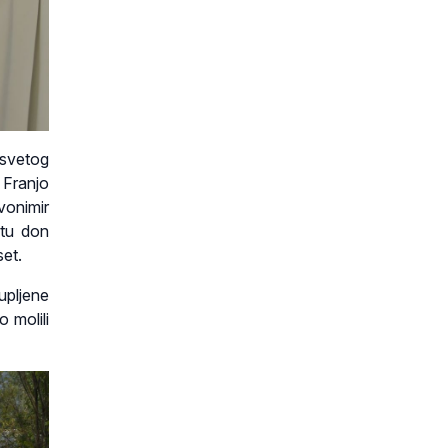
esvetog
 Franjo
vonimir
itu don
set.
kupljene
 molili