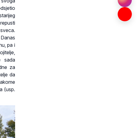
a svoga
odsjetio
tarijeg
repusti
 sveca.
! Danas
nu, pa i
jitelje,
e sada
edne za
elje da
svakome
a (usp.