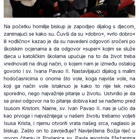
Na početku homilije biskup je zapodjeo dijalog s djecom,
zanimajući se kako su. Čuvši da su »dobro«, »vrlo dobro«
ili »odlično« kazao je da su navedeni odgovori sročeni po
školskim ocjenama a da odgovor »super« kojim se služe
djeca u katoličkim školama upućuje na to da život treba
vrednovati na drugi način, o kojem nam je između ostalog
govorio i sv. Ivana Pavao II. Nastavljajući dijalog s malim
hodočasnicima o onome što vole, koga najviše vole, na
koji ga način vole istaknuo je kako to nije tek neko
sporedno, nego najvažnije pitanje u životu. Ustvrdio je da
se pravi odgovor na to pitanje dobiva kad se nađemo pred
Isusom Kristom. Naime, sv. Ivan Pavao II. nas je učio da
kao prvoga i najvažnijega u našem životu trebamo voljeti
Isusa Krista, i njemu otvoriti vrata našeg srca, naglasio je
biskup. Zašto on to zavrjeđuje? Naviještena Božja riječ u
prvom čitanju iz Poslanice sv. Pavla apostola Efežanima