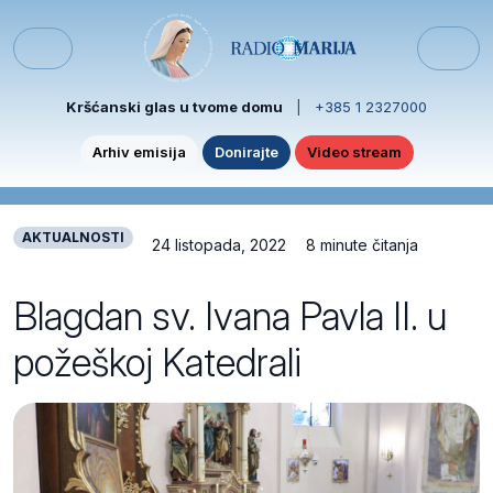
Skip to content
Skip to footer
Menu
Kršćanski glas u tvome domu
|
+385 1 2327000
Arhiv emisija
Donirajte
Video stream
AKTUALNOSTI
24 listopada, 2022
8 minute čitanja
Blagdan sv. Ivana Pavla II. u
požeškoj Katedrali