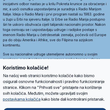
inicijativni odbor nastao je u krilu Pokreta krunice za obraćenje i
mir, a uoči osnutka uspostavljena je suradnja s Radio Marijom
Italije. Ideja o Radio Mariji i prvi program nastali su 1983. godine
u župi u Erbi na sjeveru Italije. Iz Erbe se Radio Marija postupno
širi te uskoro obuhvaća cijeli talijanski nacionalni prostor. Nakon
toga osnivaju se i uspostavljaju udruge i radijske postaje s
imenom Radio Marija u četrdesetak zemalja, počevši od Europe
pa do obiju Amerika i Afrike, sve do Filipina na azijskom
kontinentu.
Sve su nacionalne udruge utemeljene autonomno u svojim
zemljama, a međusobna su povezane preko krovne udruge
pod nazivom Svjetska obitelj Radio Marije (World Family of
Koristimo kolačiće!
Radio Maria). Svjetsku obitelj utemeljilo je sedam članica, među
kojima je i hrvatska Udruga Radio Marija.
Na našoj web stranici koristimo kolačiće kako bismo
osigurali osnovne funkcionalnosti i pravilno funkcioniranje
stranice. Klikom na "Prihvati sve" pristajete na korištenje
svih kolačića. Međutim, možete upravljati svojim
O nama
Radio
Program
Volonteri
Prijatelji
Kontakt
Pravila privatnosti
postavkama kolačića
kako biste dali kontrolirani pristanak.
Kolačići
Uvjeti korištenja
Ova stranica je zaštićena Google reCAPTCHA sustavom