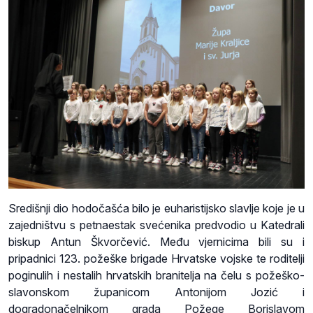
Središnji dio hodočašća bilo je euharistijsko slavlje koje je u
zajedništvu s petnaestak svećenika predvodio u Katedrali
biskup Antun Škvorčević. Među vjernicima bili su i
pripadnici 123. požeške brigade Hrvatske vojske te roditelji
poginulih i nestalih hrvatskih branitelja na čelu s požeško-
slavonskom županicom Antonijom Jozić i
dogradonačelnikom grada Požege Borislavom