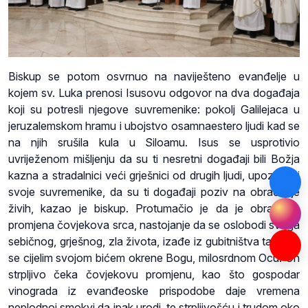
Biskup se potom osvrnuo na naviješteno evanđelje u
kojem sv. Luka prenosi Isusovu odgovor na dva događaja
koji su potresli njegove suvremenike: pokolj Galilejaca u
jeruzalemskom hramu i ubojstvo osamnaestero ljudi kad se
na njih srušila kula u Siloamu. Isus se usprotivio
uvriježenom mišljenju da su ti nesretni događaji bili Božja
kazna a stradalnici veći grješnici od drugih ljudi, upozorivši
svoje suvremenike, da su ti događaji poziv na obraćenje
živih, kazao je biskup. Protumačio je da je obraćenje
promjena čovjekova srca, nastojanje da se oslobodi svoga
sebičnog, grješnog, zla života, izađe iz gubitništva tako da
se cijelim svojom bićem okrene Bogu, milosrdnom Ocu. On
strpljivo čeka čovjekovu promjenu, kao što gospodar
vinograda iz evanđeoske prispodobe daje vremena
neplodnoj smokvi da ipak urodi, te strpljivošću i trudom oko