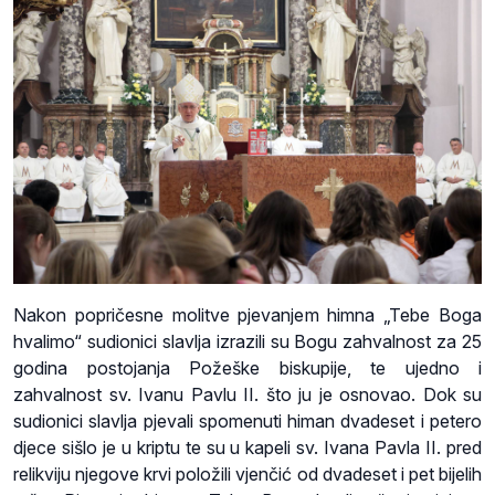
Nakon popričesne molitve pjevanjem himna „Tebe Boga
hvalimo“ sudionici slavlja izrazili su Bogu zahvalnost za 25
godina postojanja Požeške biskupije, te ujedno i
zahvalnost sv. Ivanu Pavlu II. što ju je osnovao. Dok su
sudionici slavlja pjevali spomenuti himan dvadeset i petero
djece sišlo je u kriptu te su u kapeli sv. Ivana Pavla II. pred
relikviju njegove krvi položili vjenčić od dvadeset i pet bijelih