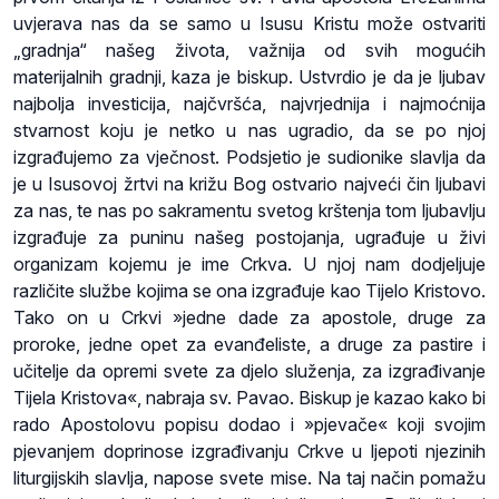
uvjerava nas da se samo u Isusu Kristu može ostvariti
„gradnja“ našeg života, važnija od svih mogućih
materijalnih gradnji, kaza je biskup. Ustvrdio je da je ljubav
najbolja investicija, najčvršća, najvrjednija i najmoćnija
stvarnost koju je netko u nas ugradio, da se po njoj
izgrađujemo za vječnost. Podsjetio je sudionike slavlja da
je u Isusovoj žrtvi na križu Bog ostvario najveći čin ljubavi
za nas, te nas po sakramentu svetog krštenja tom ljubavlju
izgrađuje za puninu našeg postojanja, ugrađuje u živi
organizam kojemu je ime Crkva. U njoj nam dodjeljuje
različite službe kojima se ona izgrađuje kao Tijelo Kristovo.
Tako on u Crkvi »jedne dade za apostole, druge za
proroke, jedne opet za evanđeliste, a druge za pastire i
učitelje da opremi svete za djelo služenja, za izgrađivanje
Tijela Kristova«, nabraja sv. Pavao. Biskup je kazao kako bi
rado Apostolovu popisu dodao i »pjevače« koji svojim
pjevanjem doprinose izgrađivanju Crkve u ljepoti njezinih
liturgijskih slavlja, napose svete mise. Na taj način pomažu