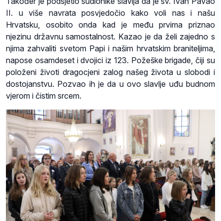
Također je podsjetio sudionike slavlja da je sv. Ivan Pavao
II. u više navrata posvjedočio kako voli nas i našu
Hrvatsku, osobito onda kad je među prvima priznao
njezinu državnu samostalnost. Kazao je da želi zajedno s
njima zahvaliti svetom Papi i našim hrvatskim braniteljima,
napose osamdeset i dvojici iz 123. Požeške brigade, čiji su
položeni životi dragocjeni zalog našeg života u slobodi i
dostojanstvu. Pozvao ih je da u ovo slavlje uđu budnom
vjerom i čistim srcem.