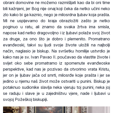
obrani domovine ne možemo razmišljati kao da bi oni time
bili kažnjeni, jer Bog nije onaj koji čeka da netko učini neko
zlo kako bi ga kaznio, nego je milosrdna ljubav koja prašta.
Mi ne uspijevamo do kraja obrazložiti zašto je netko
poginuo u ratu, ali znamo da svaka žrtva ima smisla,
napose kad netko dragovoljno i iz ljubavi polaže svoj život
za druge, za ono što je dobro i plemenito. Promatrano
evanđeoski, takvi su ljudi svoje živote uložili na najbolji
način, naglasio je biskup. Na svršetku homilije ustvrdio je
kako nas je sv. Ivan Pavao II. poučavao da vlastite živote i
svijet oko sebe promatramo iz spomenute evanđeoske
perspektive, kad nas je pozivao da otvorimo vrata Kristu,
jer on je ljubav jača od smrti, milosrđe koje prašta i jer se
jedino u njemu naš život može ostvariti u punini. Biskup je
potaknuo sudionike slavlja neka vjeruju toj punini, neka joj
se raduju i slave je u zajedništvu vjere, nade i ljubavi u
svojoj Požeškoj biskupiji.