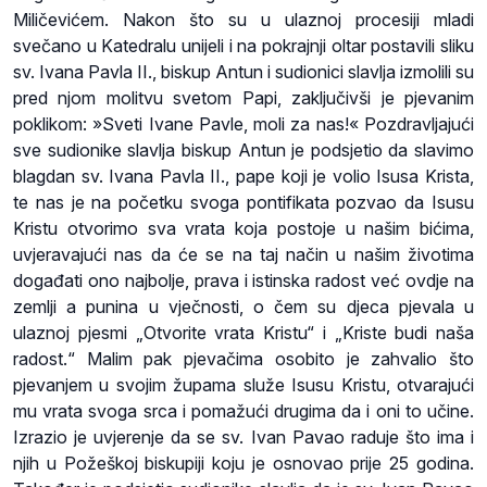
Miličevićem. Nakon što su u ulaznoj procesiji mladi
svečano u Katedralu unijeli i na pokrajnji oltar postavili sliku
sv. Ivana Pavla II., biskup Antun i sudionici slavlja izmolili su
pred njom molitvu svetom Papi, zaključivši je pjevanim
poklikom: »Sveti Ivane Pavle, moli za nas!« Pozdravljajući
sve sudionike slavlja biskup Antun je podsjetio da slavimo
blagdan sv. Ivana Pavla II., pape koji je volio Isusa Krista,
te nas je na početku svoga pontifikata pozvao da Isusu
Kristu otvorimo sva vrata koja postoje u našim bićima,
uvjeravajući nas da će se na taj način u našim životima
događati ono najbolje, prava i istinska radost već ovdje na
zemlji a punina u vječnosti, o čem su djeca pjevala u
ulaznoj pjesmi „Otvorite vrata Kristu“ i „Kriste budi naša
radost.“ Malim pak pjevačima osobito je zahvalio što
pjevanjem u svojim župama služe Isusu Kristu, otvarajući
mu vrata svoga srca i pomažući drugima da i oni to učine.
Izrazio je uvjerenje da se sv. Ivan Pavao raduje što ima i
njih u Požeškoj biskupiji koju je osnovao prije 25 godina.