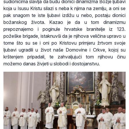
sudionicima slavlja da budu dionici dinamizma Božje ljubavi
koja u Isusu Kristu silazi s neba k njima na zemlju, a oni se
pak snagom te iste ljubavi izdižu u nebo, postaju dionici
božanskog života. Kazao je da u tom dinamizmu
prepoznajemo i poginule hrvatske branitelje iz 123.
požeške brigade, istaknuvši da je njihova veličina upravo u
tome što su se i oni po Kristovu primjeru žrtvom svoje
ljubavi ugradili u život naše Domovine i Crkve, kojoj su
krštenjem pripadali, te zahvaljujući tom njihovu činu
možemo danas živjeti u slobodi i dostojanstvu.