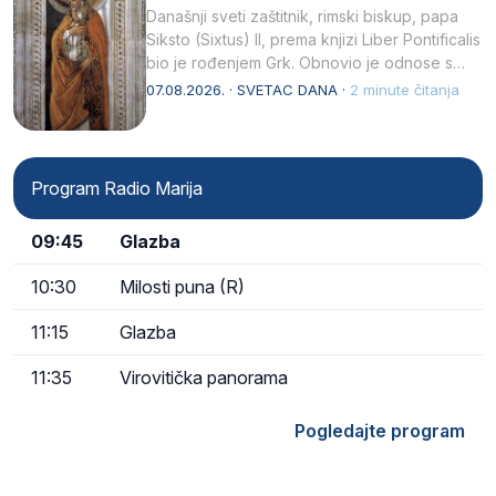
Današnji sveti zaštitnik, rimski biskup, papa
Siksto (Sixtus) II, prema knjizi Liber Pontificalis
bio je rođenjem Grk. Obnovio je odnose s
afričkim…
07.08.2026. · SVETAC DANA ·
2 minute čitanja
Program Radio Marija
09:45
Glazba
10:30
Milosti puna (R)
11:15
Glazba
11:35
Virovitička panorama
Pogledajte program