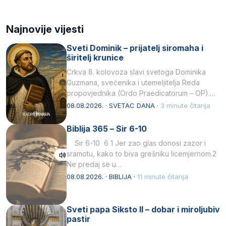
Najnovije vijesti
Sveti Dominik – prijatelj siromaha i
širitelj krunice
Crkva 8. kolovoza slavi svetoga Dominika
Guzmana, svećenika i utemeljitelja Reda
propovjednika (Ordo Praedicatorum – OP).
Svojim životom, dubokom ljubavlju prema
08.08.2026. · SVETAC DANA ·
3 minute čitanja
Kristu…
Biblija 365 – Sir 6-10
Sir 6-10 6 1 Jer zao glas donosi zazor i
sramotu, kako to biva grešniku licemjernom.2
Ne predaj se u…
08.08.2026. · BIBLIJA ·
11 minute čitanja
Sveti papa Siksto II – dobar i miroljubiv
pastir