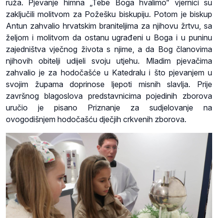
ruža. Pjevanje himna „Tebe Boga hvalimo“ vjernici su
zaključili molitvom za Požešku biskupiju. Potom je biskup
Antun zahvalio hrvatskim braniteljima za njihovu žrtvu, sa
željom i molitvom da ostanu ugrađeni u Boga i u puninu
zajedništva vječnog života s njime, a da Bog članovima
njihovih obitelji udijeli svoju utjehu. Mladim pjevačima
zahvalio je za hodočašće u Katedralu i što pjevanjem u
svojim župama doprinose ljepoti misnih slavlja. Prije
završnog blagoslova predstavnicima pojedinih zborova
uručio je pisano Priznanje za sudjelovanje na
ovogodišnjem hodočašću dječjih crkvenih zborova.