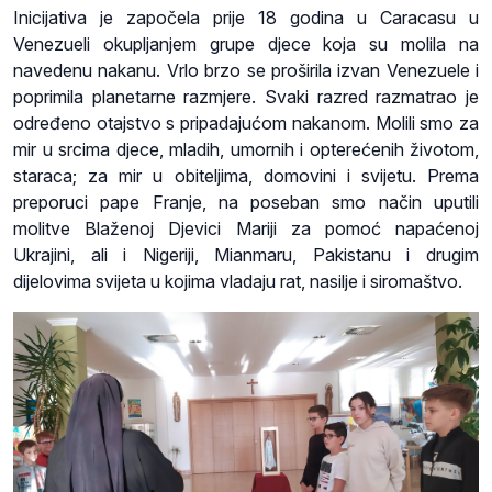
Inicijativa je započela prije 18 godina u Caracasu u
Venezueli okupljanjem grupe djece koja su molila na
navedenu nakanu. Vrlo brzo se proširila izvan Venezuele i
poprimila planetarne razmjere. Svaki razred razmatrao je
određeno otajstvo s pripadajućom nakanom. Molili smo za
mir u srcima djece, mladih, umornih i opterećenih životom,
staraca; za mir u obiteljima, domovini i svijetu. Prema
preporuci pape Franje, na poseban smo način uputili
molitve Blaženoj Djevici Mariji za pomoć napaćenoj
Ukrajini, ali i Nigeriji, Mianmaru, Pakistanu i drugim
dijelovima svijeta u kojima vladaju rat, nasilje i siromaštvo.