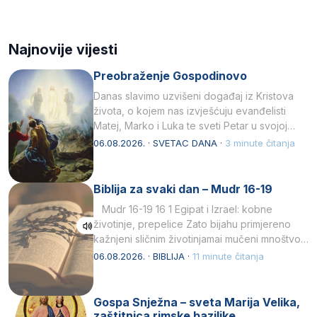
Najnovije vijesti
Preobraženje Gospodinovo
Danas slavimo uzvišeni događaj iz Kristova
života, o kojem nas izvješćuju evanđelisti
Matej, Marko i Luka te sveti Petar u svojoj
drugoj…
06.08.2026. · SVETAC DANA ·
3 minute čitanja
Biblija za svaki dan – Mudr 16-19
Mudr 16-19 16 1 Egipat i Izrael: kobne
životinje, prepelice Zato bijahu primjereno
kažnjeni sličnim životinjamai mučeni mnoštvom
kukaca.2 A narod…
06.08.2026. · BIBLIJA ·
11 minute čitanja
Gospa Snježna – sveta Marija Velika,
zaštitnica rimske bazilike