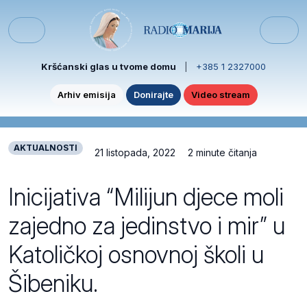
Skip to content
Skip to footer
Menu
Kršćanski glas u tvome domu
|
+385 1 2327000
Arhiv emisija
Donirajte
Video stream
AKTUALNOSTI
21 listopada, 2022
2 minute čitanja
Inicijativa “Milijun djece moli
zajedno za jedinstvo i mir” u
Katoličkoj osnovnoj školi u
Šibeniku.