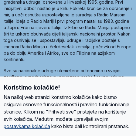
građanska udruga, osnovana u Hrvatskoj 1995. godine. Prvi
inicijativni odbor nastao je u krilu Pokreta krunice za obraćenje i
mir, a uoči osnutka uspostavljena je suradnja s Radio Marijom
Italije. Ideja o Radio Mariji i prvi program nastali su 1983. godine
u župi u Erbi na sjeveru Italije. Iz Erbe se Radio Marija postupno
širi te uskoro obuhvaća cijeli talijanski nacionalni prostor. Nakon
toga osnivaju se i uspostavljaju udruge i radijske postaje s
imenom Radio Marija u četrdesetak zemalja, počevši od Europe
pa do obiju Amerika i Afrike, sve do Filipina na azijskom
kontinentu.
Sve su nacionalne udruge utemeljene autonomno u svojim
zemljama, a međusobna su povezane preko krovne udruge
pod nazivom Svjetska obitelj Radio Marije (World Family of
Koristimo kolačiće!
Radio Maria). Svjetsku obitelj utemeljilo je sedam članica, među
kojima je i hrvatska Udruga Radio Marija.
Na našoj web stranici koristimo kolačiće kako bismo
osigurali osnovne funkcionalnosti i pravilno funkcioniranje
stranice. Klikom na "Prihvati sve" pristajete na korištenje
svih kolačića. Međutim, možete upravljati svojim
O nama
Radio
Program
Volonteri
Prijatelji
Kontakt
Pravila privatnosti
postavkama kolačića
kako biste dali kontrolirani pristanak.
Kolačići
Uvjeti korištenja