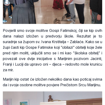
Povjerili smo svoje molitve Gospi Fatimskoj, čiji se kip ovih
dana nalazi izložen u predvorju škole. Rezultat je to
suradnje sa župom sv. Ivana Krstitelja – Zablaće. Kako se u
župi časti kip Gospe Fatimske koji ”obilazi” obitelji koje žele
pred njim moliti, uključili smo se i mi kao ”školska obitelj” i
povezali ove dvije inicijative s Marijinim pozivom Jacinti,
Franji i Luciji da upravo oni – djeca – redovito mole krunicu
za mir.
Marijin kip ostat će izložen nekoliko dana kao poticaj svima
da i svoje osobne molitve povjere Prečistom Srcu Marijinu.