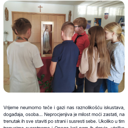
Vrijeme neumorno teče i gazi nas raznolikošću iskustava,
događaja, osoba… Neprocjenjiva je milost moći zastati, na
trenutak ih sve staviti po strani i susresti sebe. Ukoliko u tim
trenucima susretnemo i Onoga koji nam ih daruje, utoliko