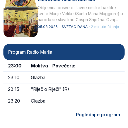
Obljetnica posvete slavne rimske bazilike
svete Marije Velike (Santa Maria Maggiore) u
narodu se slavi kao Gospa Snježna. Ovaj
naziv, Sancta Maria…
05.08.2026. · SVETAC DANA ·
2 minute čitanja
Program Radio Marija
23:00
Molitva - Povečerje
23:10
Glazba
23:15
"Riječ o Riječi" (R)
23:20
Glazba
Pogledajte program