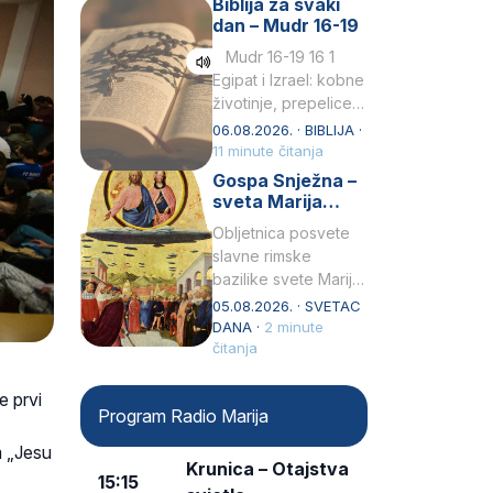
Biblija za svaki
Petar u svojoj
dan – Mudr 16-19
drugoj…
Mudr 16-19 16 1
Egipat i Izrael: kobne
životinje, prepelice
Zato bijahu
06.08.2026. · BIBLIJA ·
primjereno kažnjeni
11 minute čitanja
sličnim životinjamai
Gospa Snježna –
mučeni mnoštvom
sveta Marija
kukaca.2 A narod…
Velika, zaštitnica
Obljetnica posvete
rimske bazilike
slavne rimske
bazilike svete Marije
Velike (Santa Maria
05.08.2026. · SVETAC
Maggiore) u narodu
DANA ·
2 minute
se slavi kao Gospa
čitanja
Snježna. Ovaj naziv,
Sancta Maria…
e prvi
Program Radio Marija
m „Jesu
Krunica – Otajstva
15:15