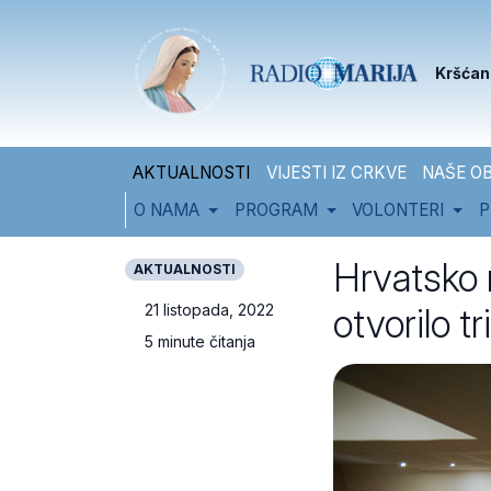
Skip to content
Skip to footer
Kršćan
AKTUALNOSTI
VIJESTI IZ CRKVE
NAŠE OB
O NAMA
PROGRAM
VOLONTERI
P
Hrvatsko
AKTUALNOSTI
otvorilo t
21 listopada, 2022
5 minute čitanja