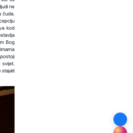
ljudi ne
u čuda.
cepciju
iva kod
stavlja
nam Bog
rimarna
 postoji
svijet.
stajati