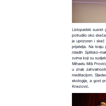
Listopadski susret
potrudilo oko skeča 
je uprizoren i skeč
prijatelja. Na kraj
mladih Splitsko-ma
svima koji su sudje
Mihaelu Miši Prović
u znak zahvalnosti,
meditacijom. Sljed
ekologije, a gost p
Knezović.