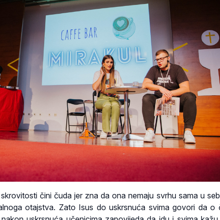
 u skrovitosti čini čuda jer zna da ona nemaju svrhu sama u seb
halnoga otajstva. Zato Isus do uskrsnuća svima govori da o
 nakon uskrsnuća učenicima zapovijeda da idu i svima kažu