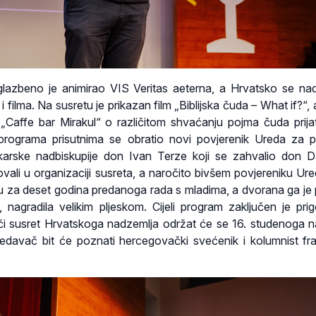
 glazbeno je animirao VIS Veritas aeterna, a Hrvatsko se na
i filma. Na susretu je prikazan film „Biblijska čuda – What if?“,
 „Caffe bar Mirakul“ o različitom shvaćanju pojma čuda prijate
u programa prisutnima se obratio novi povjerenik Ureda za p
karske nadbiskupije don Ivan Terze koji se zahvalio don D
lovali u organizaciji susreta, a naročito bivšem povjereniku Ur
u za deset godina predanoga rada s mladima, a dvorana ga je
 nagradila velikim pljeskom. Cijeli program zaključen je pr
eći susret Hrvatskoga nadzemlja održat će se 16. studenoga 
redavač bit će poznati hercegovački svećenik i kolumnist fr