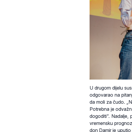
U drugom dijelu su
odgovarao na pitanj
da moli za čudo. „N
Potrebna je odvažna 
dogoditi“. Nadalje, 
vremensku prognozu
don Damir je uputio