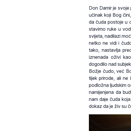
Don Damir je svoje 
učinak koji Bog čini
da čuda postoje u 
stavimo ruke u vod
svijeta, nadilazi mo
netko ne vidi i ču
tako, nastavlja pr
iznenada oživi ka
dogodilo nad subjek
Božje čudo, već Bož
tijek prirode, ali 
podložna ljudskim o
namijenjena da bud
nam daje čuda koja 
dokaz da je živ su č