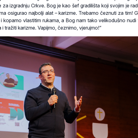
 za izgradnju Crkve. Bog je kao šef gradilišta koji svojim je ra
a osigurao najbolji alat – karizme. Trebamo čeznuti za tim! 
 i kopamo vlastitim rukama, a Bog nam tako velikodušno nudi t
 i tražiti karizme. Vapijmo, čeznimo, vjerujmo!“