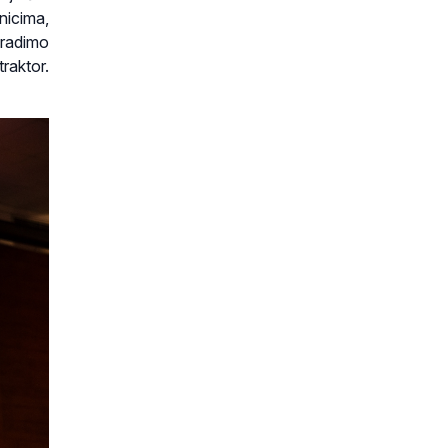
dnicima,
Gradimo
raktor.