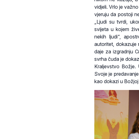
vidjeli. Vrlo je važn
vjeruju da postoji 
„Ljudi su tvrdi, uk
svijeta u kojem živ
nekih ljudi“, apos
autoritet, dokazuje
daje za izgradnju C
svrha čuda je dokaz 
Kraljevstvo Božje. 
Svoje je predavanje
kao dokazi u Božjoj 