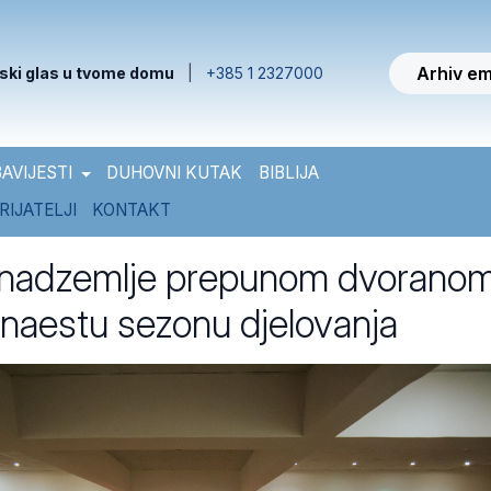
Arhiv em
ski glas u tvome domu
|
+385 1 2327000
AVIJESTI
DUHOVNI KUTAK
BIBLIJA
RIJATELJI
KONTAKT
 nadzemlje prepunom dvorano
rinaestu sezonu djelovanja