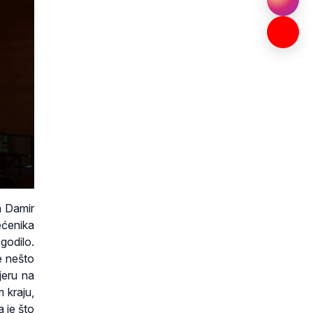
n Damir
ećenika
godilo.
e nešto
jeru na
 kraju,
 je što