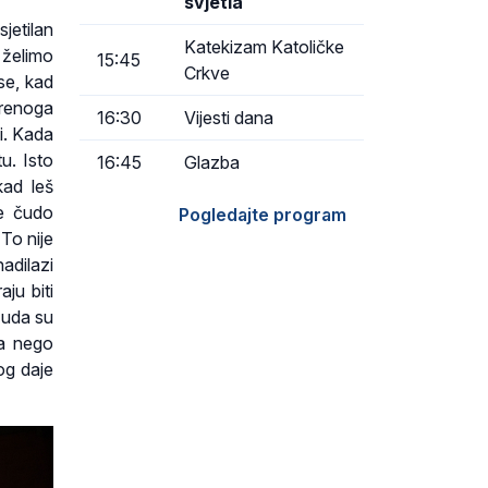
svjetla
jetilan
Katekizam Katoličke
i želimo
15:45
Crkve
se, kad
orenoga
16:30
Vijesti dana
li. Kada
u. Isto
16:45
Glazba
kad leš
e čudo
Pogledajte program
To nije
adilazi
ju biti
Čuda su
va nego
og daje