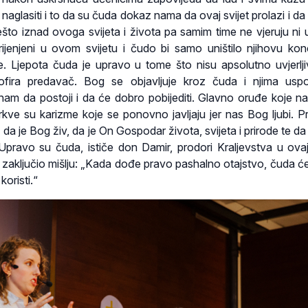
o naglasiti i to da su čuda dokaz nama da ovaj svijet prolazi i da 
nešto iznad ovoga svijeta i života pa samim time ne vjeruju ni 
orijenjeni u ovom svijetu i čudo bi samo uništilo njihovu kon
e. Ljepota čuda je upravo u tome što nisu apsolutno uvjerlj
trofira predavač. Bog se objavljuje kroz čuda i njima uspo
 nam da postoji i da će dobro pobijediti. Glavno oruđe koje 
rkve su karizme koje se ponovno javljaju jer nas Bog ljubi. P
da je Bog živ, da je On Gospodar života, svijeta i prirode te da
Upravo su čuda, ističe don Damir, prodori Kraljevstva u ovaj 
 zaključio mišlju: „Kada dođe pravo pashalno otajstvo, čuda će 
koristi.“