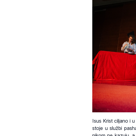
Isus Krist ciljano i
stoje u službi pas
nikom ne kazuju, a