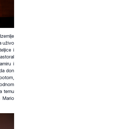
dzemlje
 a uživo
ljice i
astoral
amiru i
eda don
 potom,
igodnom
na temu
a Mario