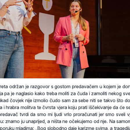
sreta održan je razgovor s gostom predavačem u kojem je do
a pa je naglasio kako treba moliti za čuda i zamoliti nekog sv
ikad čovjek nije izmolio čudo sam za sebe niti se takvo što do
i hrabra molitva te čvrsta vjera koju prati iščekivanje da će s
predavač tvrdi da smo mi ljudi vrlo proračunati jer smo sveli v
: znamo ju unaprijed, a ništa ne očekujemo od nje. Na samom
 poruku mladima: „Bog slobodno daje karizme svima, a tragedija