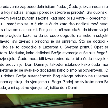
predavanje započeo definicijom čuda: „Čudo je izvanredan i os
, a koji nadilazi snagu i poredak stvorene prirode“. Svi dubinsk
ovom svijetu punom zakona: kad smo blizu vatre – opečemo 
u – smočimo se, a čudo je čudo zato što nadilazi moć stv
ć s obzirom na subjekt. Primjerice, oči nam služe da bismo vidje
dom progleda, kažemo da se čudo dogodilo na nekom subjekt
edavač, svi živimo i prirodno je da umremo. Što se dogodi 
o što se to dogodilo s Lazarom u Svetom pismu? Opet s
tom. Međutim, kako definirati Božje stvaranje duše ni iz čega? 
je djelo. Čudo mora biti izvanredno da bi bilo čudo i uvijek n
ne ide protiv nje. Don Damir je također istaknuo kako čuda mora
sjetilima jer se svakako događaju kako bismo mi povjerovali. „
u dokaz Božje autentičnosti: Bog nikoga prisilno ne uvjera
nam apeliraju da vjerujemo u Boga. Zadnji poziv kojim nam B
uda, a mi opet ne vjerujemo“, ističe don Damir.