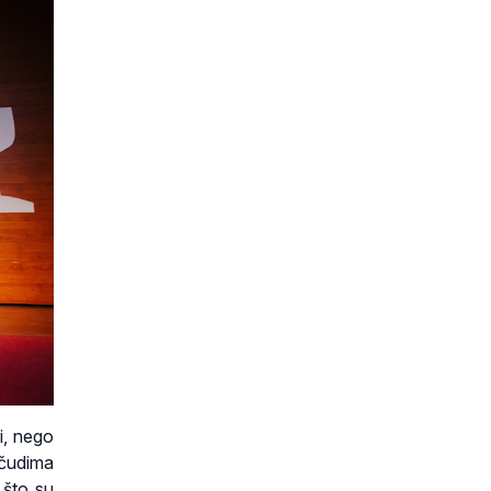
i, nego
 čudima
 što su