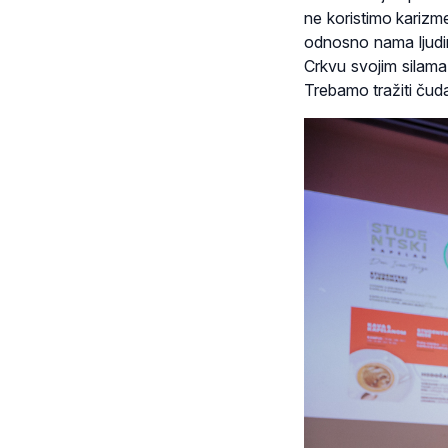
ne koristimo karizme
odnosno nama ljudim
Crkvu svojim silama
Trebamo tražiti čuda