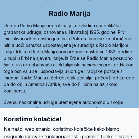
Radio Marija
Udruga Radio Marija neprofitna je, nevladina i nepolitička
građanska udruga, osnovana u Hrvatskoj 1995. godine. Prvi
inicijativni odbor nastao je u krilu Pokreta krunice za obraćenje i
mir, a uoči osnutka uspostavljena je suradnja s Radio Marijom
Italije. Ideja o Radio Mariji i prvi program nastali su 1983. godine
u župi u Erbi na sjeveru Italije. Iz Erbe se Radio Marija postupno
širi te uskoro obuhvaća cijeli talijanski nacionalni prostor. Nakon
toga osnivaju se i uspostavljaju udruge i radijske postaje s
imenom Radio Marija u četrdesetak zemalja, počevši od Europe
pa do obiju Amerika i Afrike, sve do Filipina na azijskom
kontinentu.
Sve su nacionalne udruge utemeljene autonomno u svojim
zemljama, a međusobna su povezane preko krovne udruge
pod nazivom Svjetska obitelj Radio Marije (World Family of
Koristimo kolačiće!
Radio Maria). Svjetsku obitelj utemeljilo je sedam članica, među
kojima je i hrvatska Udruga Radio Marija.
Na našoj web stranici koristimo kolačiće kako bismo
osigurali osnovne funkcionalnosti i pravilno funkcioniranje