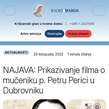
Skip to content
Skip to footer
Menu
Kršćanski glas u tvome domu
|
+385 1 2327000
Arhiv emisija
Donirajte
Video stream
AKTUALNOSTI
20 listopada, 2022
1 minuta čitanja
NAJAVA: Prikazivanje filma o
mučeniku p. Petru Perici u
Dubrovniku