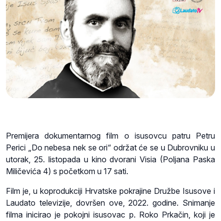
Premijera dokumentarnog film o isusovcu patru Petru
Perici „Do nebesa nek se ori“ održat će se u Dubrovniku u
utorak, 25. listopada u kino dvorani Visia (Poljana Paska
Miličevića 4) s početkom u 17 sati.
Film je, u koprodukciji Hrvatske pokrajine Družbe Isusove i
Laudato televizije, dovršen ove, 2022. godine. Snimanje
filma inicirao je pokojni isusovac p. Roko Prkačin, koji je