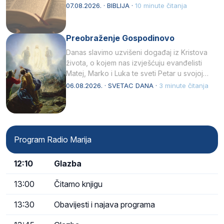
07.08.2026. · BIBLIJA ·
10 minute čitanja
Preobraženje Gospodinovo
Danas slavimo uzvišeni događaj iz Kristova
života, o kojem nas izvješćuju evanđelisti
Matej, Marko i Luka te sveti Petar u svojoj
drugoj…
06.08.2026. · SVETAC DANA ·
3 minute čitanja
Program Radio Marija
12:10
Glazba
13:00
Čitamo knjigu
13:30
Obavijesti i najava programa