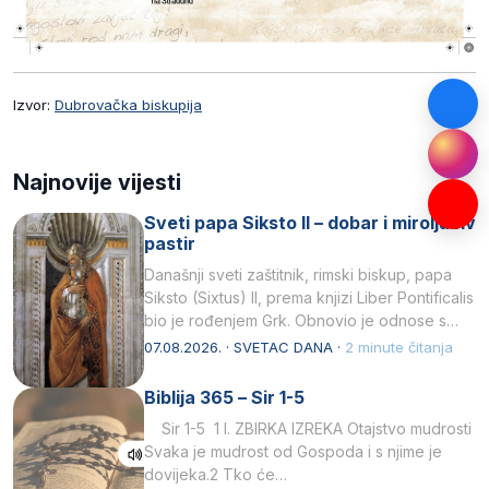
Izvor:
Dubrovačka biskupija
Najnovije vijesti
Sveti papa Siksto II – dobar i miroljubiv
pastir
Današnji sveti zaštitnik, rimski biskup, papa
Siksto (Sixtus) II, prema knjizi Liber Pontificalis
bio je rođenjem Grk. Obnovio je odnose s
afričkim…
07.08.2026. · SVETAC DANA ·
2 minute čitanja
Biblija 365 – Sir 1-5
Sir 1-5 1 I. ZBIRKA IZREKA Otajstvo mudrosti
Svaka je mudrost od Gospoda i s njime je
dovijeka.2 Tko će…