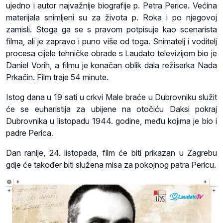
ujedno i autor najvažnije biografije p. Petra Perice. Većina
materijala snimljeni su za života p. Roka i po njegovoj
zamisli. Stoga ga se s pravom potpisuje kao scenarista
filma, ali je zapravo i puno više od toga. Snimatelj i voditelj
procesa cijele tehničke obrade s Laudato televizijom bio je
Daniel Vorih, a filmu je konačan oblik dala režiserka Nada
Prkačin. Film traje 54 minute.
Istog dana u 19 sati u crkvi Male braće u Dubrovniku služit
će se euharistija za ubijene na otočiću Daksi pokraj
Dubrovnika u listopadu 1944. godine, među kojima je bio i
padre Perica.
Dan ranije, 24. listopada, film će biti prikazan u Zagrebu
gdje će također biti služena misa za pokojnog patra Pericu.