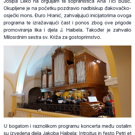
Josipa Leko na orguljam te sopranistica Ana Ticl Bušić.
Okupljene je na početku pozdravio nadbiskup đakovačko-
osječki mons. Đuro Hranić, zahvaljujući inicijatorima ovoga
programa te izražavajući čast i ponos zbog ove prigode
promoviranja lika i djela J. Haibela. Također je zahvalio
Milosrdnim sestra sv. Križa za gostoprimstvo.
U bogatom i raznolikom programu koncerta među ostalim
su izvedena djela Jakoba Haibela: Introitus in festo Petri et