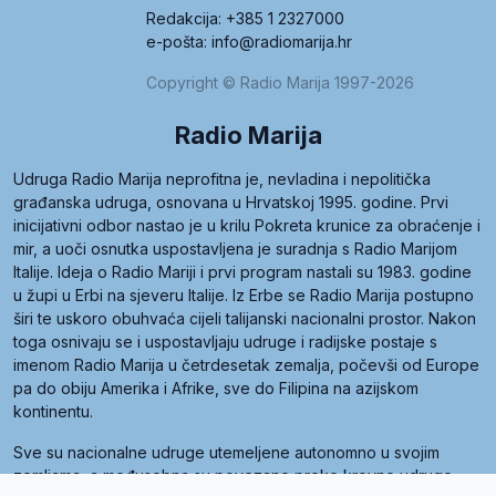
Redakcija: +385 1 2327000
e-pošta: info@radiomarija.hr
Copyright © Radio Marija 1997-2026
Radio Marija
Udruga Radio Marija neprofitna je, nevladina i nepolitička
građanska udruga, osnovana u Hrvatskoj 1995. godine. Prvi
inicijativni odbor nastao je u krilu Pokreta krunice za obraćenje i
mir, a uoči osnutka uspostavljena je suradnja s Radio Marijom
Italije. Ideja o Radio Mariji i prvi program nastali su 1983. godine
u župi u Erbi na sjeveru Italije. Iz Erbe se Radio Marija postupno
širi te uskoro obuhvaća cijeli talijanski nacionalni prostor. Nakon
toga osnivaju se i uspostavljaju udruge i radijske postaje s
imenom Radio Marija u četrdesetak zemalja, počevši od Europe
pa do obiju Amerika i Afrike, sve do Filipina na azijskom
kontinentu.
Sve su nacionalne udruge utemeljene autonomno u svojim
zemljama, a međusobna su povezane preko krovne udruge