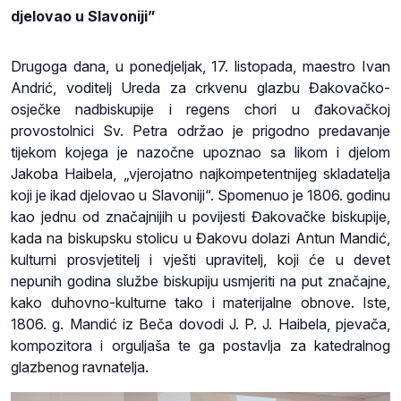
djelovao u Slavoniji”
Drugoga dana, u ponedjeljak, 17. listopada, maestro Ivan
Andrić, voditelj Ureda za crkvenu glazbu Đakovačko-
osječke nadbiskupije i regens chori u đakovačkoj
provostolnici Sv. Petra održao je prigodno predavanje
tijekom kojega je nazočne upoznao sa likom i djelom
Jakoba Haibela, „vjerojatno najkompetentnijeg skladatelja
koji je ikad djelovao u Slavoniji“. Spomenuo je 1806. godinu
kao jednu od značajnijih u povijesti Đakovačke biskupije,
kada na biskupsku stolicu u Đakovu dolazi Antun Mandić,
kulturni prosvjetitelj i vješti upravitelj, koji će u devet
nepunih godina službe biskupiju usmjeriti na put značajne,
kako duhovno-kulturne tako i materijalne obnove. Iste,
1806. g. Mandić iz Beča dovodi J. P. J. Haibela, pjevača,
kompozitora i orguljaša te ga postavlja za katedralnog
glazbenog ravnatelja.