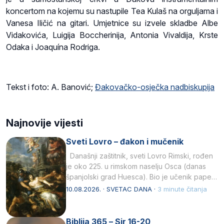
koncertom na kojemu su nastupile Tea Kulaš na orguljama i
Vanesa Iličić na gitari. Umjetnice su izvele skladbe Albe
Vidakovića, Luigija Boccherinija, Antonia Vivaldija, Krste
Odaka i Joaquína Rodriga.
Tekst i foto: A. Banović;
Đakovačko-osječka nadbiskupija
Najnovije vijesti
Sveti Lovro – đakon i mučenik
Današnji zaštitnik, sveti Lovro Rimski, rođen
je oko 225. u rimskom naselju Osca (danas
španjolski grad Huesca). Bio je učenik pape…
10.08.2026. · SVETAC DANA ·
3 minute čitanja
Biblija 365 – Sir 16-20