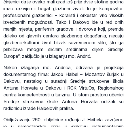
činjenici da je ovako mali grad još prije dvije stotine godina
imao razvijen i bogat glazbeni život: tu je kompozitor,
profesionalni glazbenici – koralisti i orkestar vrlo visokih
izvedbenih mogućnosti. Tako i Đakovo ide u red onih
manjih mjesta, perifernih gradova i dvorova koji, premda
daleko od glavnih centara glazbenog događanja, njeguju
glazbeno-kulturni život blizak suvremenom stilu, što ga
približava mnogim sličnim sredinama diljem Srednje
Europe“, zaključio je u izlaganju mo. Andrić.
Nakon izlaganja mo. Andrića, održana je projekcija
dokumentarnog filma: Jakob Haibel – Mozartov šurjak u
Đakovu, nastalog u suradnji Srednje strukovne škola
Antuna Horvata u Đakovu i RCK VirtuOs, Regionalnog
centra kompetentnosti u turizmu. U istom prostoru učenici
Srednje strukovne škole Antuna Horvata održali su
radionicu izrade Haibelovih pralina.
Obilježavanje 260. obljetnice rođenja J. Haibela završeno
je u samostanskoj crkvi u Đakovu instrumentalnim