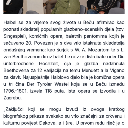
Haibel se za vrijeme svog života u Beču afirmirao kao
poznati skladatelj popularnih glazbeno-scenskih djela (tzv.
Singespiel), komičnih opera, baletnih pantomima kojih je
sačuvano 20. Povezan je s dva vrlo istaknuta skladatelja
ondašnjeg vremena; kao šurjak s W. A. Mozartom te s L.
van Beethovenom kroz balet Le nozze distrubate oder Die
unterbrochene Hochzeit, čija je glazba nadahnula
Beethovena za 12 varijacija na temu Menuett a la Vigano
za klavir. Najuspješnije Haiblovo djelo bila je komična opera
u tri čina Der Tyroler Wastel koja se u Beču između
1796.-1801. izvela 118 puta. Ista opera se izvodila i u
Zagrebu.
„Zaključci koji se mogu izvući iz ovoga kratkog
biografskog prikaza svakako su vrlo značajni za crkvenu i
kulturnu povijest Đakova, a i šire. U prvom redu riječ je o