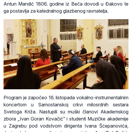
Antun Mandić 1806. godine iz Beča dovodi u Đakovo te
ga postavlja za katedralnog glazbenog ravnatelja.
Program je započeo 16. listopada vokalno-instrumentalnim
koncertom u Samostanskoj crkvi milosrdnih sestara
Svetoga Križa. Nastupili su muški članovi Akademskog
zbora „Ivan Goran Kovačić“ i studenti Muzičke akademije
u Zagrebu pod vodstvom dirigenta Ivana Šćepanovića,