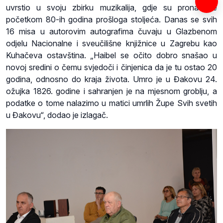
uvrstio u svoju zbirku muzikalija, gdje su pronađene
početkom 80-ih godina prošloga stoljeća. Danas se svih
16 misa u autorovim autografima čuvaju u Glazbenom
odjelu Nacionalne i sveučilišne knjižnice u Zagrebu kao
Kuhačeva ostavština. „Haibel se očito dobro snašao u
novoj sredini o čemu svjedoči i činjenica da je tu ostao 20
godina, odnosno do kraja života. Umro je u Đakovu 24.
ožujka 1826. godine i sahranjen je na mjesnom groblju, a
podatke o tome nalazimo u matici umrlih Župe Svih svetih
u Đakovu“, dodao je izlagač.