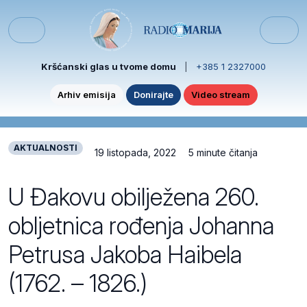
Skip to content
Skip to footer
Menu
Kršćanski glas u tvome domu
|
+385 1 2327000
Arhiv emisija
Donirajte
Video stream
AKTUALNOSTI
19 listopada, 2022
5 minute čitanja
U Đakovu obilježena 260.
obljetnica rođenja Johanna
Petrusa Jakoba Haibela
(1762. – 1826.)