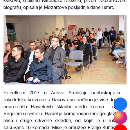
Đakovu, u pismu Nikolausu Nissenu, prvom Mozartovom
biografu, opisala je Mozartove posljednje dane i smrt.
Početkom 2017. u Arhivu Središnje nadbiskupijske i
fakultetske knjižnice u Đakovu pronađeno je više do sada
nepoznatih Haibelovih skladbi među kojima i njegov
Requiem u c-molu. Haibel je komponirao mnogo glazbenih
misa i druge crkvene skladbe, od kojih je u rukopisu
sačuvano 16 komada. Mise je preuzeo Franjo Kuhač te ih