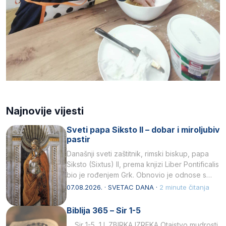
Najnovije vijesti
Sveti papa Siksto II – dobar i miroljubiv
pastir
Današnji sveti zaštitnik, rimski biskup, papa
Siksto (Sixtus) II, prema knjizi Liber Pontificalis
bio je rođenjem Grk. Obnovio je odnose s
afričkim…
07.08.2026. · SVETAC DANA ·
2 minute čitanja
Biblija 365 – Sir 1-5
Sir 1-5 1 I. ZBIRKA IZREKA Otajstvo mudrosti