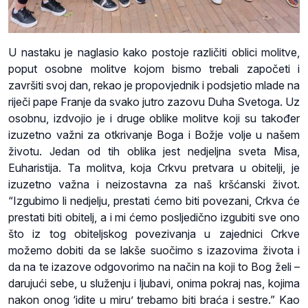
U nastaku je naglasio kako postoje različiti oblici molitve,
poput osobne molitve kojom bismo trebali započeti i
završiti svoj dan, rekao je propovjednik i podsjetio mlade na
riječi pape Franje da svako jutro zazovu Duha Svetoga. Uz
osobnu, izdvojio je i druge oblike molitve koji su također
izuzetno važni za otkrivanje Boga i Božje volje u našem
životu. Jedan od tih oblika jest nedjeljna sveta Misa,
Euharistija. Ta molitva, koja Crkvu pretvara u obitelji, je
izuzetno važna i neizostavna za naš kršćanski život.
“Izgubimo li nedjelju, prestati ćemo biti povezani, Crkva će
prestati biti obitelj, a i mi ćemo posljedično izgubiti sve ono
što iz tog obiteljskog povezivanja u zajednici Crkve
možemo dobiti da se lakše suočimo s izazovima života i
da na te izazove odgovorimo na način na koji to Bog želi –
darujući sebe, u služenju i ljubavi, onima pokraj nas, kojima
nakon onog ‘idite u miru’ trebamo biti braća i sestre.” Kao