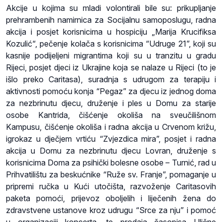
Akcije u kojima su mladi volontirali bile su: prikupljanje
prehrambenih namirnica za Socijalnu samoposlugu, radna
akcija i posjet korisnicima u hospiciju „Marija Krucifiksa
Kozulić“, pečenje kolača s korisnicima “Udruge 21”, koji su
kasnije podijeljeni migrantima koji su u tranzitu u gradu
Rijeci, posjet djeci iz Ukrajine koja se nalaze u Rijeci (to je
išlo preko Caritasa), suradnja s udrugom za terapiju i
aktivnosti pomoću konja “Pegaz” za djecu iz jednog doma
za nezbrinutu djecu, druženje i ples u Domu za starije
osobe Kantrida, čišćenje okoliša na sveučilišnom
Kampusu, čišćenje okoliša i radna akcija u Crvenom križu,
igrokaz u dječjem vrtiću “Zvjezdica mira”, posjet i radna
akcija u Domu za nezbrinutu djecu Lovran, druženje s
korisnicima Doma za psihički bolesne osobe – Turnić, rad u
Prihvatilištu za beskućnike “Ruže sv. Franje”, pomaganje u
pripremi ručka u Kući utočišta, razvoženje Caritasovih
paketa pomoći, prijevoz oboljelih i liječenih žena do
zdravstvene ustanove kroz udrugu “Srce za nju” i pomoć