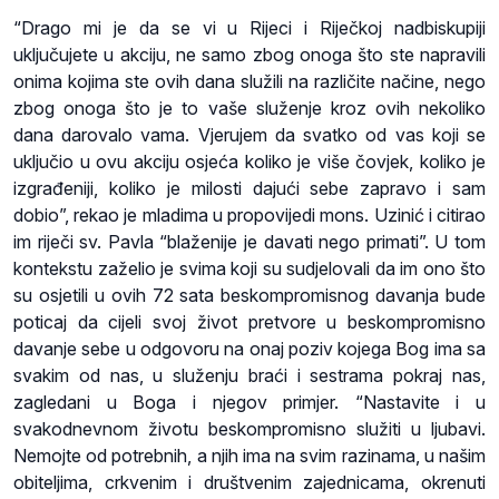
“Drago mi je da se vi u Rijeci i Riječkoj nadbiskupiji
uključujete u akciju, ne samo zbog onoga što ste napravili
onima kojima ste ovih dana služili na različite načine, nego
zbog onoga što je to vaše služenje kroz ovih nekoliko
dana darovalo vama. Vjerujem da svatko od vas koji se
uključio u ovu akciju osjeća koliko je više čovjek, koliko je
izgrađeniji, koliko je milosti dajući sebe zapravo i sam
dobio”, rekao je mladima u propovijedi mons. Uzinić i citirao
im riječi sv. Pavla “blaženije je davati nego primati”. U tom
kontekstu zaželio je svima koji su sudjelovali da im ono što
su osjetili u ovih 72 sata beskompromisnog davanja bude
poticaj da cijeli svoj život pretvore u beskompromisno
davanje sebe u odgovoru na onaj poziv kojega Bog ima sa
svakim od nas, u služenju braći i sestrama pokraj nas,
zagledani u Boga i njegov primjer. “Nastavite i u
svakodnevnom životu beskompromisno služiti u ljubavi.
Nemojte od potrebnih, a njih ima na svim razinama, u našim
obiteljima, crkvenim i društvenim zajednicama, okrenuti