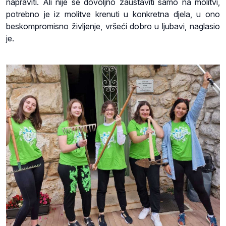
napraviti. Ali nije se dovoljno zaustaviti samo na molitvi,
potrebno je iz molitve krenuti u konkretna djela, u ono
beskompromisno življenje, vršeći dobro u ljubavi, naglasio
je.