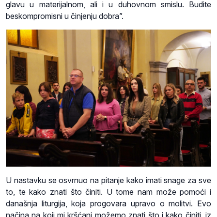
glavu u materijalnom, ali i u duhovnom smislu. Budite
beskompromisni u činjenju dobra”.
U nastavku se osvrnuo na pitanje kako imati snage za sve
to, te kako znati što činiti. U tome nam može pomoći i
današnja liturgija, koja progovara upravo o molitvi. Evo
načina na koji mi kršćani možemo znati što i kako činiti, iz