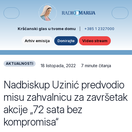
Skip to content
Skip to footer
Menu
Kršćanski glas u tvome domu
|
+385 1 2327000
Arhiv emisija
Donirajte
Video stream
AKTUALNOSTI
18 listopada, 2022
7 minute čitanja
Nadbiskup Uzinić predvodio
misu zahvalnicu za završetak
akcije „72 sata bez
kompromisa“