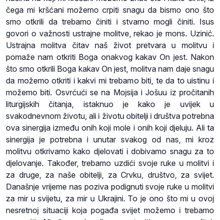
čega mi kršćani možemo crpiti snagu da bismo ono što
smo otkrili da trebamo činiti i stvarno mogli činiti. Isus
govori o važnosti ustrajne molitve, rekao je mons. Uzinić.
Ustrajna molitva čitav naš život pretvara u molitvu i
pomaže nam otkriti Boga onakvog kakav On jest. Nakon
što smo otkrili Boga kakav On jest, molitva nam daje snagu
da možemo otkriti i kakvi mi trebamo biti, te da to uistinu i
možemo biti. Osvrćući se na Mojsija i Jošuu iz pročitanih
liturgijskih čitanja, istaknuo je kako je uvijek u
svakodnevnom životu, ali i životu obitelji i društva potrebna
ova sinergija između onih koji mole i onih koji djeluju. Ali ta
sinergija je potrebna i unutar svakog od nas, mi kroz
molitvu otkrivamo kako djelovati i dobivamo snagu za to
djelovanje. Također, trebamo uzdići svoje ruke u molitvi i
za druge, za naše obitelji, za Crvku, društvo, za svijet.
Današnje vrijeme nas poziva podignuti svoje ruke u molitvi
za mir u svijetu, za mir u Ukrajini. To je ono što mi u ovoj
nesretnoj situaciji koja pogađa svijet možemo i trebamo