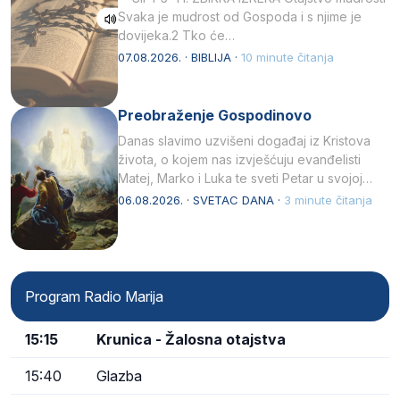
Svaka je mudrost od Gospoda i s njime je
dovijeka.2 Tko će…
07.08.2026. · BIBLIJA ·
10 minute čitanja
Preobraženje Gospodinovo
Danas slavimo uzvišeni događaj iz Kristova
života, o kojem nas izvješćuju evanđelisti
Matej, Marko i Luka te sveti Petar u svojoj
drugoj…
06.08.2026. · SVETAC DANA ·
3 minute čitanja
Program Radio Marija
15:15
Krunica - Žalosna otajstva
15:40
Glazba