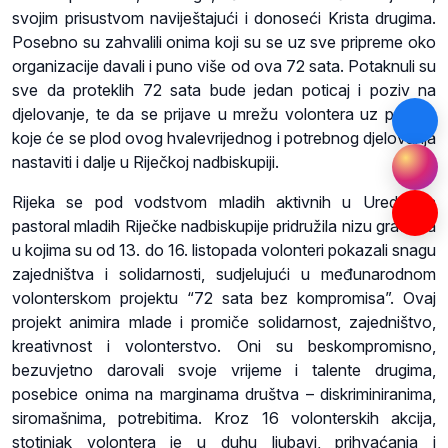
svojim prisustvom naviještajući i donoseći Krista drugima.
Posebno su zahvalili onima koji su se uz sve pripreme oko
organizacije davali i puno više od ova 72 sata. Potaknuli su
sve da proteklih 72 sata bude jedan poticaj i poziv na
djelovanje, te da se prijave u mrežu volontera uz pomoć
koje će se plod ovog hvalevrijednog i potrebnog djelovanja
nastaviti i dalje u Riječkoj nadbiskupiji.
Rijeka se pod vodstvom mladih aktivnih u Uredu za
pastoral mladih Riječke nadbiskupije pridružila nizu gradova
u kojima su od 13. do 16. listopada volonteri pokazali snagu
zajedništva i solidarnosti, sudjelujući u međunarodnom
volonterskom projektu “72 sata bez kompromisa”. Ovaj
projekt animira mlade i promiče solidarnost, zajedništvo,
kreativnost i volonterstvo. Oni su beskompromisno,
bezuvjetno darovali svoje vrijeme i talente drugima,
posebice onima na marginama društva – diskriminiranima,
siromašnima, potrebitima. Kroz 16 volonterskih akcija,
stotinjak volontera je u duhu ljubavi, prihvaćanja i