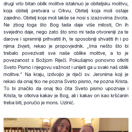
drugi vrlo bitan oblik molitve istaknuo je obiteljsku molitvu,
koja obitelj pretvara u Crkvu. Obitelj koja moli ostaje
zajedno. Obitelj koja moli lakše se nosi s izazovima života.
Ne zbog toga što Bog tada daje više milosti, On ih
svejedno daje, nego zato što smo mi tada otvoreniji za te
darove i spremniji prihvatiti ih, te sposobniji shvatiti ih i po
njima živjeti, rekao je propovjednik. „Ima nešto što bi
trebalo povezivati sve naše oblike molitve, a to je
povezanost s Božjom Riječi. Pokušajmo ponovno otkriti
Sveto Pismo i njegovu važnost i unijeti ga u svaki naš oblik
molitve.“ Na kraju, izdvojio je riječi sv. Jeronima koji je
rekao da onaj tko ne pozna Sveto pismo, ne pozna Krista.
To bi značilo da onaj tko čita Sveto pismo upoznaje i
Krista, te otkriva kakav je Bog, ali i kakav on kao kršćanin
treba biti, poručio je mons. Uzinić.