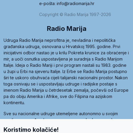
e-pošta: info@radiomarija.hr
Copyright © Radio Marija 1997-2026
Radio Marija
Udruga Radio Marija neprofitna je, nevladina i nepolitička
građanska udruga, osnovana u Hrvatskoj 1995. godine. Prvi
inicijativni odbor nastao je u krilu Pokreta krunice za obraćenje i
mir, a uoči osnutka uspostavljena je suradnja s Radio Marijom
Italije. Ideja o Radio Mariji i prvi program nastali su 1983. godine
u župi u Erbi na sjeveru Italije. Iz Erbe se Radio Marija postupno
širi te uskoro obuhvaća cijeli talijanski nacionalni prostor. Nakon
toga osnivaju se i uspostavljaju udruge i radijske postaje s
imenom Radio Marija u četrdesetak zemalja, počevši od Europe
pa do obiju Amerika i Afrike, sve do Filipina na azijskom
kontinentu.
Sve su nacionalne udruge utemeljene autonomno u svojim
zemljama, a međusobna su povezane preko krovne udruge
pod nazivom Svjetska obitelj Radio Marije (World Family of
Koristimo kolačiće!
Radio Maria). Svjetsku obitelj utemeljilo je sedam članica, među