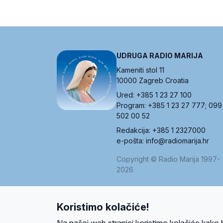
UDRUGA RADIO MARIJA
Kameniti stol 11
10000 Zagreb Croatia
Ured: +385 1 23 27 100
Program: +385 1 23 27 777; 099
502 00 52
Redakcija: +385 1 2327000
e-pošta: info@radiomarija.hr
Copyright © Radio Marija 1997-
2026
Koristimo kolačiće!
O nama
Radio
Program
Volonteri
Prijatelji
Kontakt
Pravi
Na našoj web stranici koristimo kolačiće kako 