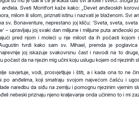
li su mu je dali ili će je ikada dati svi anđeli i sveci. Stoga j
cu anđela. Sveti Montfort kaže kako: „Devet anđeoskih korov
ra, milom ili silom, priznati istinu i nazvati je blaženom. Svi a
ma sv. Bonaventure, neprestano joj kliču: ‘Sveta, sveta, sveta 
’ – upravljaju joj svaki dan milijune i milijune puta anđeoski p
ajući pred njom i moleći u nje milost da ih počasti kojom
i Augustin tvrdi kako sam sv. Mihael, premda je poglavic
jrevnije joj iskazuje svakovrsnu čast i navodi na to druge,
 počast da na njezin mig učini koju uslugu kojem od njezinih s
lje savjetuje, vodi, prosvjetljuje i štiti, a i kada ona to ne č
ni po anđelima, koji smatraju svojom najvećom čašću i ug
 dade naredbu da siđu na zemlju i pomognu njezinim vjernim s
đeli nebeski priznaju njeno kraljevanje onda učinimo to i mi zaz