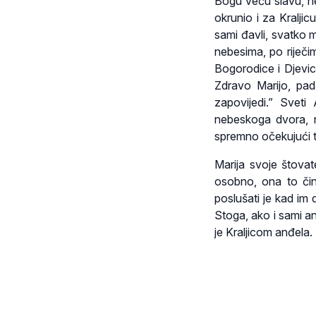
Bogu veću slavu, nego
okrunio i za Kralji
sami đavli, svatko mo
nebesima, po riječi
Bogorodice i Djevice
Zdravo Marijo, pad
zapovijedi.” Svet
nebeskoga dvora, na
spremno očekujući tu
Marija svoje štovate
osobno, ona to či
poslušati je kad im
Stoga, ako i sami an
je Kraljicom anđela.