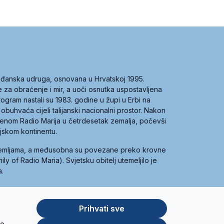
građanska udruga, osnovana u Hrvatskoj 1995.
ce za obraćenje i mir, a uoči osnutka uspostavljena
 program nastali su 1983. godine u župi u Erbi na
 obuhvaća cijeli talijanski nacionalni prostor. Nakon
 imenom Radio Marija u četrdesetak zemalja, počevši
ijskom kontinentu.
zemljama, a međusobna su povezane preko krovne
y of Radio Maria). Svjetsku obitelj utemeljilo je
a.
Prihvati sve
je