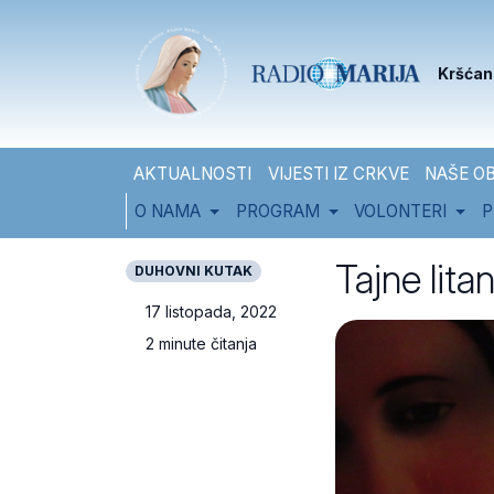
Skip to content
Skip to footer
Kršćan
AKTUALNOSTI
VIJESTI IZ CRKVE
NAŠE OB
O NAMA
PROGRAM
VOLONTERI
P
Tajne litan
DUHOVNI KUTAK
17 listopada, 2022
2 minute čitanja