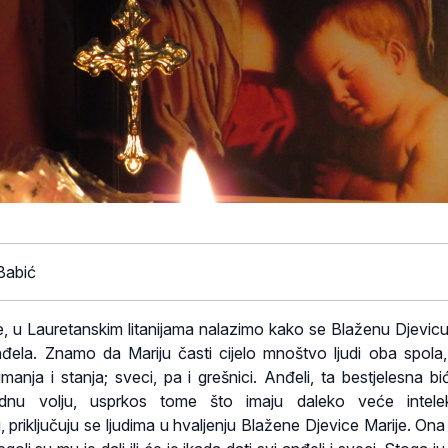
abić
e, u Lauretanskim litanijama nalazimo kako se Blaženu Djevicu
nđela. Znamo da Mariju časti cijelo mnoštvo ljudi oba spola
manja i stanja; sveci, pa i grešnici. Anđeli, ta bestjelesna bi
dnu volju, usprkos tome što imaju daleko veće intelek
, priključuju se ljudima u hvaljenju Blažene Djevice Marije. Ona