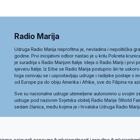
Radio Marija
Udruga Radio Marija neprofitna je, nevladina i nepolitička 
godine. Prvi inicijativni odbor nastao je u krilu Pokreta kruni
je suradnja s Radio Marijom Italije. Ideja o Radio Mariji i prvi
sjeveru Italije. Iz Erbe se Radio Marija postupno širi te uskoro
toga osnivaju se i uspostavljaju udruge i radijske postaje s
od Europe pa do obiju Amerika i Afrike, sve do Filipina na az
Sve su nacionalne udruge utemeljene autonomno u svojim 
udruge pod nazivom Svjetska obitelj Radio Marije (World Famil
sedam članica, među kojima je i hrvatska Udruga Radio Marij
la privatnosti
Kolačići
Uvjeti korištenja
bismo osigurali osnovne funkcionalnosti i pravilno funkcioniran