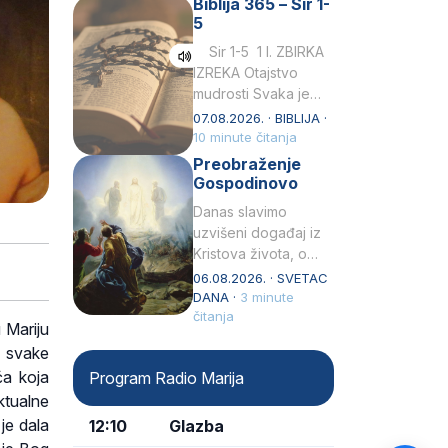
Biblija 365 – Sir 1-
rođenjem Grk.
5
Obnovio je odnose s
afričkim…
Sir 1-5 1 I. ZBIRKA
IZREKA Otajstvo
mudrosti Svaka je
mudrost od Gospoda
07.08.2026. · BIBLIJA ·
i s njime je dovijeka.2
10 minute čitanja
Tko će…
Preobraženje
Gospodinovo
Danas slavimo
uzvišeni događaj iz
Kristova života, o
kojem nas izvješćuju
06.08.2026. · SVETAC
evanđelisti Matej,
DANA ·
3 minute
Marko i Luka te sveti
čitanja
 Mariju
Petar u svojoj
, svake
drugoj…
ća koja
Program Radio Marija
tualne
 je dala
12:10
Glazba