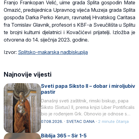
Franjo Frankopan Velić, uime grada Splita gospodin Mate
Omazić, predsjednica Upravnog vijeća Muzeja grada Splita
gospođa Darka Perko Kerum, ravnatelj Hrvatskog Caritasa
fra Tomislav Glavnik, profesori s KBF-a Sveučilišta u Splitu
te brojni kulturni djelatnici i Kovačićevi prijatelji. Izložba je
otvorena do 14. siječnja 2023. godine.
Izvor:
Splitsko-makarska nadbiskupija
Najnovije vijesti
Sveti papa Siksto II – dobar i miroljubiv
pastir
Današnji sveti zaštitnik, rimski biskup, papa
Siksto (Sixtus) II, prema knjizi Liber Pontificalis
bio je rođenjem Grk. Obnovio je odnose s
afričkim…
07.08.2026. · SVETAC DANA ·
2 minute čitanja
Biblija 365 – Sir 1-5