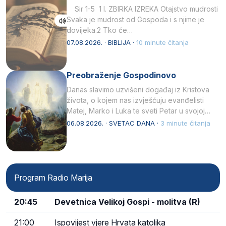
Sir 1-5 1 I. ZBIRKA IZREKA Otajstvo mudrosti
Svaka je mudrost od Gospoda i s njime je
dovijeka.2 Tko će…
07.08.2026. · BIBLIJA ·
10 minute čitanja
Preobraženje Gospodinovo
Danas slavimo uzvišeni događaj iz Kristova
života, o kojem nas izvješćuju evanđelisti
Matej, Marko i Luka te sveti Petar u svojoj
drugoj…
06.08.2026. · SVETAC DANA ·
3 minute čitanja
Program Radio Marija
20:45
Devetnica Velikoj Gospi - molitva (R)
21:00
Ispovijest vjere Hrvata katolika