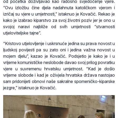
od početka doživljavao kao radosno svjedočenje vjere.
“Ovu izložbu čine djela nadahnuta katoličkom vjerom i
izričaj su vjere u umjetnosti,” istaknuo je Kovačić. Rekao je
kako je izabrao kiparstvo za svoj životni poziv jer je ono u
svojoj naravi najbliže od svih umjetnosti “stvarnosti
utjeloviteljske tajne”.
“Kristovo utjelovljenje i uskrsnuće jedina su prava novost u
ljudskoj povijesti pa su zato oni i jedina važna novost u
mojem djelu”, kazao je Kovačić. Podsjetio je kako je i u
vrijeme komunističke neslobode davao svoj prilog povratku
vjere u suvremenu hrvatsku umjetnost. “Kad je došlo
vrijeme slobode i kad je oživjela hrvatska država nastojao
sam pridonijeti obnovi naše sakralne spomeničko-kiparske
jezgre,” istaknuo je Kovačić.