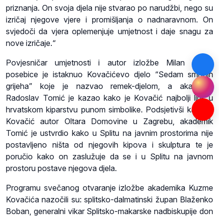
priznanja. On svoja djela nije stvarao po narudžbi, nego su
izričaj njegove vjere i promišljanja o nadnaravnom. On
svjedoči da vjera oplemenjuje umjetnost i daje snagu za
nove izričaje.“
Povjesničar umjetnosti i autor izložbe Milan Bešlić
posebice je istaknuo Kovačićevo djelo “Sedam smrtnih
grijeha” koje je nazvao remek-djelom, a akademik
Radoslav Tomić je kazao kako je Kovačić najbolji lirik u
hrvatskom kiparstvu punom simbolike. Podsjetivši kako je
Kovačić autor Oltara Domovine u Zagrebu, akademik
Tomić je ustvrdio kako u Splitu na javnim prostorima nije
postavljeno ništa od njegovih kipova i skulptura te je
poručio kako on zaslužuje da se i u Splitu na javnom
prostoru postave njegova djela.
Programu svečanog otvaranje izložbe akademika Kuzme
Kovačića nazočili su: splitsko-dalmatinski župan Blaženko
Boban, generalni vikar Splitsko-makarske nadbiskupije don