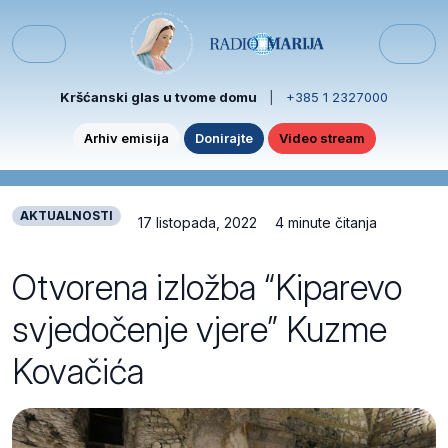
Skip to content
Skip to footer
Menu
Kršćanski glas u tvome domu
|
+385 1 2327000
Arhiv emisija
Donirajte
Video stream
AKTUALNOSTI
17 listopada, 2022
4 minute čitanja
Otvorena izložba “Kiparevo
svjedočenje vjere” Kuzme
Kovačića