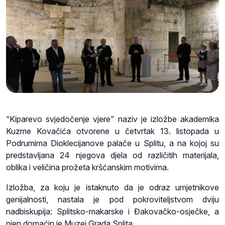
“Kiparevo svjedočenje vjere” naziv je izložbe akademika
Kuzme Kovačića otvorene u četvrtak 13. listopada u
Podrumima Dioklecijanove palače u Splitu, a na kojoj su
predstavljana 24 njegova djela od različitih materijala,
oblika i veličina prožeta kršćanskim motivima.
Izložba, za koju je istaknuto da je odraz umjetnikove
genijalnosti, nastala je pod pokroviteljstvom dviju
nadbiskupija: Splitsko-makarske i Đakovačko-osječke, a
njen domaćin je Muzej Grada Splita.