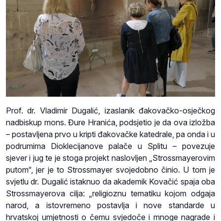
Prof. dr. Vladimir Dugalić, izaslanik đakovačko-osječkog
nadbiskup mons. Đure Hranića, podsjetio je da ova izložba
– postavljena prvo u kripti đakovačke katedrale, pa onda i u
podrumima Dioklecijanove palače u Splitu – povezuje
sjever i jug te je stoga projekt naslovljen „Strossmayerovim
putom“, jer je to Strossmayer svojedobno činio. U tom je
svjetlu dr. Dugalić istaknuo da akademik Kovačić spaja oba
Strossmayerova cilja: „religioznu tematiku kojom odgaja
narod, a istovremeno postavlja i nove standarde u
hrvatskoj umjetnosti o čemu svjedoče i mnoge nagrade i