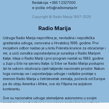
Redakcija: +385 1 2327000
e-pošta: info@radiomarija.hr
Copyright © Radio Marija 1997-2026
Radio Marija
Udruga Radio Marija neprofitna je, nevladina i nepolitička
građanska udruga, osnovana u Hrvatskoj 1995. godine. Prvi
inicijativni odbor nastao je u krilu Pokreta krunice za obraćenje i
mir, a uoči osnutka uspostavljena je suradnja s Radio Marijom
Italije. Ideja o Radio Mariji i prvi program nastali su 1983. godine
u župi u Erbi na sjeveru Italije. Iz Erbe se Radio Marija postupno
širi te uskoro obuhvaća cijeli talijanski nacionalni prostor. Nakon
toga osnivaju se i uspostavljaju udruge i radijske postaje s
imenom Radio Marija u četrdesetak zemalja, počevši od Europe
pa do obiju Amerika i Afrike, sve do Filipina na azijskom
kontinentu.
Sve su nacionalne udruge utemeljene autonomno u svojim
zemljama, a međusobna su povezane preko krovne udruge
pod nazivom Svjetska obitelj Radio Marije (World Family of