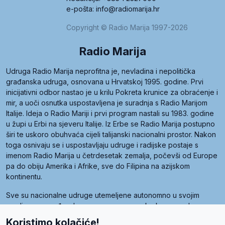
e-pošta: info@radiomarija.hr
Copyright © Radio Marija 1997-2026
Radio Marija
Udruga Radio Marija neprofitna je, nevladina i nepolitička
građanska udruga, osnovana u Hrvatskoj 1995. godine. Prvi
inicijativni odbor nastao je u krilu Pokreta krunice za obraćenje i
mir, a uoči osnutka uspostavljena je suradnja s Radio Marijom
Italije. Ideja o Radio Mariji i prvi program nastali su 1983. godine
u župi u Erbi na sjeveru Italije. Iz Erbe se Radio Marija postupno
širi te uskoro obuhvaća cijeli talijanski nacionalni prostor. Nakon
toga osnivaju se i uspostavljaju udruge i radijske postaje s
imenom Radio Marija u četrdesetak zemalja, počevši od Europe
pa do obiju Amerika i Afrike, sve do Filipina na azijskom
kontinentu.
Sve su nacionalne udruge utemeljene autonomno u svojim
zemljama, a međusobna su povezane preko krovne udruge
pod nazivom Svjetska obitelj Radio Marije (World Family of
Koristimo kolačiće!