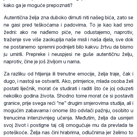
kako ga je moguće prepoznati?
Autentična želja zna duboko dirnuti niti našeg bića, zato se
ne gasi pred teškoćama i padovima. To je kao kad smo
žedni: ako ne nađemo piće, ne odustajemo, naprotiv,
traženje sve više zaokuplja naše misli i naša djela, sve dok
ne postanemo spremni podnijeti bilo kakvu žrtvu da bismo
ju umirili. Prepreke i neuspjesi ne guše autentičnu želju,
naprotiv, čine je još življom u nama.
Za razliku od htijenja ili trenutne emocije, želja traje, čak i
dugo, i nastoji se ostvariti. Ako, primjerice, mlada osoba želi
postati liječnik, morat će studirati i raditi što će joj oduzeti
nekoliko godina života. Shodno tome morat će si postaviti
granice, prije svega reći “ne” drugim smjerovima studija, ali i
mogućim zabavama i onome što odvlači pažnju, osobito u
trenucima intenzivnijeg učenja. Međutim, želja da usmjeri
svoj život i postigne taj cilj omogućuje mu da prevlada te
poteškoće. Želja nas čini hrabrima, odlučnima jer želimo to