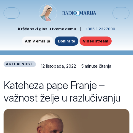
Skip to content
Skip to footer
Menu
Kršćanski glas u tvome domu
|
+385 1 2327000
Arhiv emisija
Donirajte
Video stream
AKTUALNOSTI
12 listopada, 2022
5 minute čitanja
Kateheza pape Franje –
važnost želje u razlučivanju