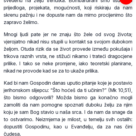
svedenu na želju trenutka. Bombardirani smo tisućama
prijedloga, projekata, mogućnosti, koji riskiraju da nam
skrenu pažnju i ne dopuste nam da mirno procijenimo što
zapravo želimo.
Mnogi ljudi pate jer ne znaju što žele od svog života;
vjerojatno nikad nisu stupili u kontakt sa svojom dubokom
željom. Otuda rizik da se život provede između pokušaja i
trikova raznih vrsta, ne stižući nikamo i trateći dragocjene
prilike. I tako se neke promjene, iako teoretski planirane,
nikad ne provode kad se za to ukaže prilika.
Kad bi nam Gospodin danas uputio pitanje koje je postavio
jerihonskom slijepcu: “Što hoćeš da ti učinim?” (Mk 10,51),
što bismo odgovorili? Možda bismo ga konačno mogli
zamoliti da nam pomogne spoznati duboku želju za njim
koju je sam Bog stavio u naša srca. I da nam da snage da
to ostvarimo. Neizmjerna je milost, u temelju svih ostalih:
dopustiti Gospodinu, kao u Evanđelju, da za nas čini
čudesa.