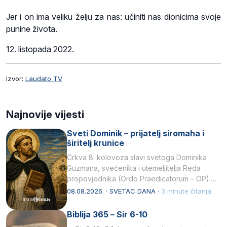
Jer i on ima veliku želju za nas: učiniti nas dionicima svoje
punine života.
12. listopada 2022
.
Izvor:
Laudato TV
Najnovije vijesti
Sveti Dominik – prijatelj siromaha i
širitelj krunice
Crkva 8. kolovoza slavi svetoga Dominika
Guzmana, svećenika i utemeljitelja Reda
propovjednika (Ordo Praedicatorum – OP).
Svojim životom, dubokom ljubavlju prema
08.08.2026. · SVETAC DANA ·
3 minute čitanja
Kristu…
Biblija 365 – Sir 6-10