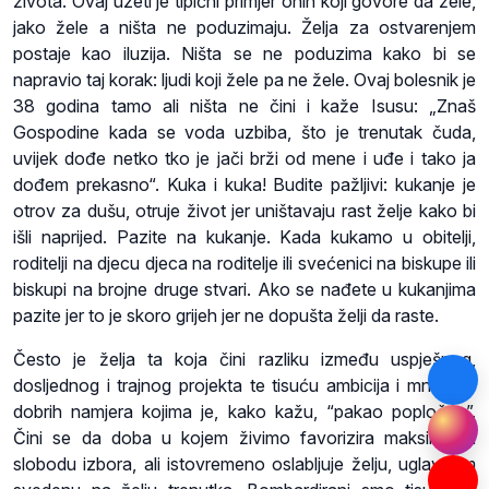
života. Ovaj uzeti je tipični primjer onih koji govore da žele,
jako žele a ništa ne poduzimaju. Želja za ostvarenjem
postaje kao iluzija. Ništa se ne poduzima kako bi se
napravio taj korak: ljudi koji žele pa ne žele. Ovaj bolesnik je
38 godina tamo ali ništa ne čini i kaže Isusu: „Znaš
Gospodine kada se voda uzbiba, što je trenutak čuda,
uvijek dođe netko tko je jači brži od mene i uđe i tako ja
dođem prekasno“. Kuka i kuka! Budite pažljivi: kukanje je
otrov za dušu, otruje život jer uništavaju rast želje kako bi
išli naprijed. Pazite na kukanje. Kada kukamo u obitelji,
roditelji na djecu djeca na roditelje ili svećenici na biskupe ili
biskupi na brojne druge stvari. Ako se nađete u kukanjima
pazite jer to je skoro grijeh jer ne dopušta želji da raste.
Često je želja ta koja čini razliku između uspješnog,
dosljednog i trajnog projekta te tisuću ambicija i mnoštva
dobrih namjera kojima je, kako kažu, “pakao popločan”.
Čini se da doba u kojem živimo favorizira maksimalnu
slobodu izbora, ali istovremeno oslabljuje želju, uglavnom