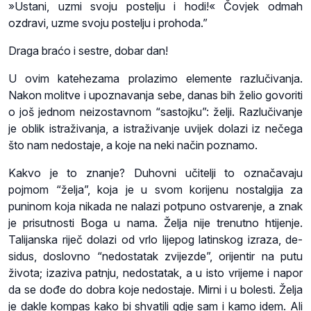
»Ustani, uzmi svoju postelju i hodi!« Čovjek odmah
ozdravi, uzme svoju postelju i prohoda.”
Draga braćo i sestre, dobar dan!
U ovim katehezama prolazimo elemente razlučivanja.
Nakon molitve i upoznavanja sebe, danas bih želio govoriti
o još jednom neizostavnom “sastojku”: želji. Razlučivanje
je oblik istraživanja, a istraživanje uvijek dolazi iz nečega
što nam nedostaje, a koje na neki način poznamo.
Kakvo je to znanje? Duhovni učitelji to označavaju
pojmom “želja”, koja je u svom korijenu nostalgija za
puninom koja nikada ne nalazi potpuno ostvarenje, a znak
je prisutnosti Boga u nama. Želja nije trenutno htijenje.
Talijanska riječ dolazi od vrlo lijepog latinskog izraza, de-
sidus, doslovno “nedostatak zvijezde”, orijentir na putu
života; izaziva patnju, nedostatak, a u isto vrijeme i napor
da se dođe do dobra koje nedostaje. Mirni i u bolesti. Želja
je dakle kompas kako bi shvatili gdje sam i kamo idem. Ali