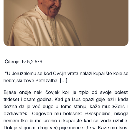
Čitanje: Iv 5,2.5-9
“U Jeruzalemu se kod Ovčjih vrata nalazi kupalište koje se
hebrejski zove Bethzatha, […]
Bijaše ondje neki čovjek koji je trpio od svoje bolesti
trideset i osam godina. Kad ga Isus opazi gdje leži i kada
dozna da je već dugo u tome stanju, kaže mu: »Želiš li
ozdraviti?« Odgovori mu bolesnik: »Gospodine, nikoga
nemam tko bi me uronio u kupalište kad se voda uzbiba.
Dok ja stignem, drugi već prije mene siđe.« Kaže mu Isus: