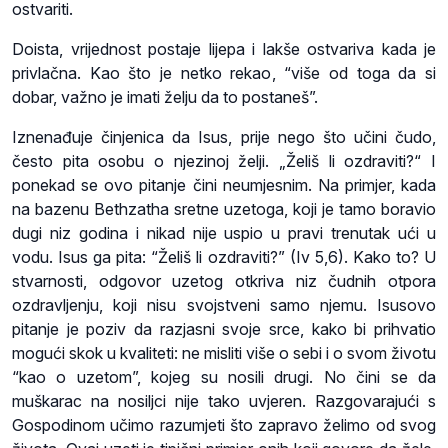
ostvariti.
Doista, vrijednost postaje lijepa i lakše ostvariva kada je
privlačna. Kao što je netko rekao, “više od toga da si
dobar, važno je imati želju da to postaneš”.
Iznenađuje činjenica da Isus, prije nego što učini čudo,
često pita osobu o njezinoj želji. „Želiš li ozdraviti?“ I
ponekad se ovo pitanje čini neumjesnim. Na primjer, kada
na bazenu Bethzatha sretne uzetoga, koji je tamo boravio
dugi niz godina i nikad nije uspio u pravi trenutak ući u
vodu. Isus ga pita: “Želiš li ozdraviti?” (Iv 5,6). Kako to? U
stvarnosti, odgovor uzetog otkriva niz čudnih otpora
ozdravljenju, koji nisu svojstveni samo njemu. Isusovo
pitanje je poziv da razjasni svoje srce, kako bi prihvatio
mogući skok u kvaliteti: ne misliti više o sebi i o svom životu
“kao o uzetom”, kojeg su nosili drugi. No čini se da
muškarac na nosiljci nije tako uvjeren. Razgovarajući s
Gospodinom učimo razumjeti što zapravo želimo od svog