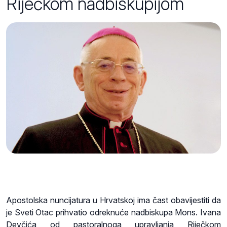
Riječkom nadbiskupijom
Apostolska nuncijatura u Hrvatskoj ima čast obavijestiti da
je Sveti Otac prihvatio odreknuće nadbiskupa Mons. Ivana
Devčića od pastoralnoga upravljanja Riječkom