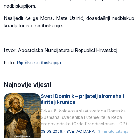
nadbiskupijom.
Naslijedit će ga Mons. Mate Uzinić, dosadašnji nadbiskup
koadjutor iste nadbiskupije.
Izvor: Apostolska Nuncijatura u Republici Hrvatskoj
Foto:
Riječka nadbiskupija
Najnovije vijesti
Sveti Dominik – prijatelj siromaha i
širitelj krunice
Crkva 8. kolovoza slavi svetoga Dominika
Guzmana, svećenika i utemeljitelja Reda
propovjednika (Ordo Praedicatorum – OP).
Svojim životom, dubokom ljubavlju prema
08.08.2026. · SVETAC DANA ·
3 minute čitanja
Kristu…