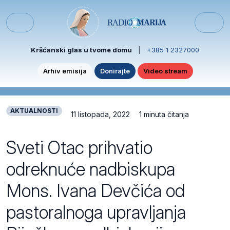
Skip to content
Skip to footer
Menu
Kršćanski glas u tvome domu
|
+385 1 2327000
Arhiv emisija
Donirajte
Video stream
AKTUALNOSTI
11 listopada, 2022
1 minuta čitanja
Sveti Otac prihvatio
odreknuće nadbiskupa
Mons. Ivana Devčića od
pastoralnoga upravljanja