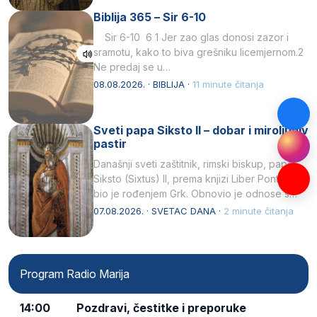
Biblija 365 – Sir 6-10
Sir 6-10 6 1 Jer zao glas donosi zazor i
sramotu, kako to biva grešniku licemjernom.2
Ne predaj se u…
08.08.2026. · BIBLIJA ·
11 minute čitanja
Sveti papa Siksto II – dobar i miroljubiv
pastir
Današnji sveti zaštitnik, rimski biskup, papa
Siksto (Sixtus) II, prema knjizi Liber Pontificalis
bio je rođenjem Grk. Obnovio je odnose s
afričkim…
07.08.2026. · SVETAC DANA ·
2 minute čitanja
Program Radio Marija
14:00
Pozdravi, čestitke i preporuke