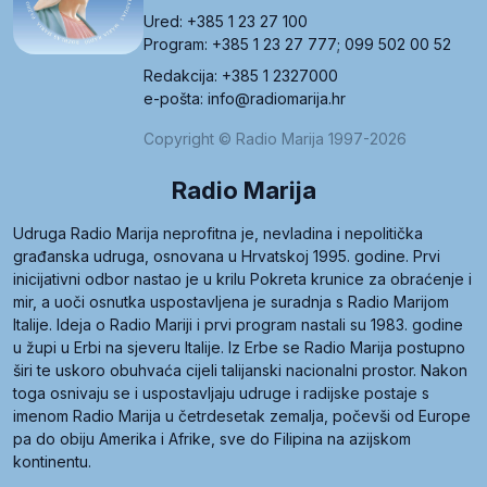
Ured: +385 1 23 27 100
Program: +385 1 23 27 777; 099 502 00 52
Redakcija: +385 1 2327000
e-pošta: info@radiomarija.hr
Copyright © Radio Marija 1997-2026
Radio Marija
Udruga Radio Marija neprofitna je, nevladina i nepolitička
građanska udruga, osnovana u Hrvatskoj 1995. godine. Prvi
inicijativni odbor nastao je u krilu Pokreta krunice za obraćenje i
mir, a uoči osnutka uspostavljena je suradnja s Radio Marijom
Italije. Ideja o Radio Mariji i prvi program nastali su 1983. godine
u župi u Erbi na sjeveru Italije. Iz Erbe se Radio Marija postupno
širi te uskoro obuhvaća cijeli talijanski nacionalni prostor. Nakon
toga osnivaju se i uspostavljaju udruge i radijske postaje s
imenom Radio Marija u četrdesetak zemalja, počevši od Europe
pa do obiju Amerika i Afrike, sve do Filipina na azijskom
kontinentu.