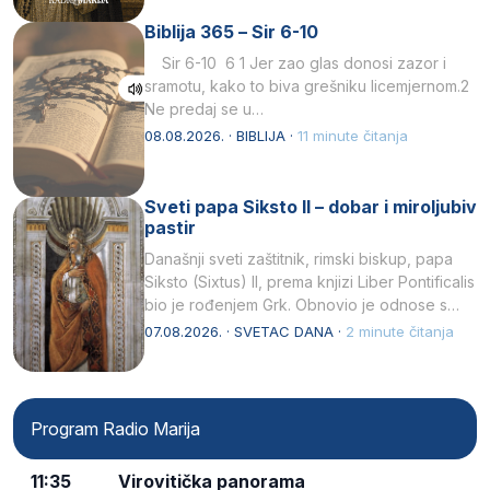
Kristu…
Biblija 365 – Sir 6-10
Sir 6-10 6 1 Jer zao glas donosi zazor i
sramotu, kako to biva grešniku licemjernom.2
Ne predaj se u…
08.08.2026. · BIBLIJA ·
11 minute čitanja
Sveti papa Siksto II – dobar i miroljubiv
pastir
Današnji sveti zaštitnik, rimski biskup, papa
Siksto (Sixtus) II, prema knjizi Liber Pontificalis
bio je rođenjem Grk. Obnovio je odnose s
afričkim…
07.08.2026. · SVETAC DANA ·
2 minute čitanja
Program Radio Marija
11:35
Virovitička panorama