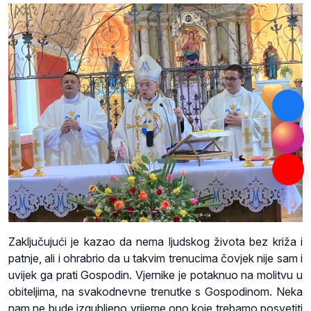
Zaključujući je kazao da nema ljudskog života bez križa i
patnje, ali i ohrabrio da u takvim trenucima čovjek nije sam i
uvijek ga prati Gospodin. Vjernike je potaknuo na molitvu u
obiteljima, na svakodnevne trenutke s Gospodinom. Neka
nam ne bude izgubljeno vrijeme ono koje trebamo posvetiti