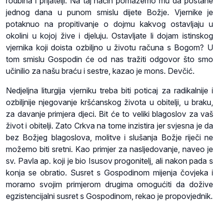
rodbina i prijatelji. Na taj način pomažemo mu da postane
jednog dana u punom smislu dijete Božje. Vjernike je
potaknuo na propitivanje o dojmu kakvog ostavljaju u
okolini u kojoj žive i djeluju. Ostavljate li dojam istinskog
vjernika koji doista ozbiljno u životu računa s Bogom? U
tom smislu Gospodin će od nas tražiti odgovor što smo
učinilio za našu braću i sestre, kazao je mons. Devčić.
Nedjeljna liturgija vjerniku treba biti poticaj za radikalnije i
ozbiljnije njegovanje kršćanskog života u obitelji, u braku,
za davanje primjera djeci. Bit će to veliki blagoslov za vaš
život i obitelji. Zato Crkva na tome inzistira jer svjesna je da
bez Božjeg blagoslova, molitve i slušanja Božje riječi ne
možemo biti sretni. Kao primjer za nasljedovanje, naveo je
sv. Pavla ap. koji je bio Isusov progonitelj, ali nakon pada s
konja se obratio. Susret s Gospodinom mijenja čovjeka i
moramo svojim primjerom drugima omogućiti da dožive
egzistencijalni susret s Gospodinom, rekao je propovjednik.