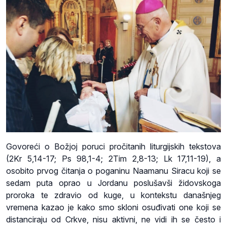
Govoreći o Božjoj poruci pročitanih liturgijskih tekstova
(2Kr 5,14-17; Ps 98,1-4; 2Tim 2,8-13; Lk 17,11-19), a
osobito prvog čitanja o poganinu Naamanu Siracu koji se
sedam puta oprao u Jordanu poslušavši židovskoga
proroka te zdravio od kuge, u kontekstu današnjeg
vremena kazao je kako smo skloni osuđivati one koji se
distanciraju od Crkve, nisu aktivni, ne vidi ih se često i