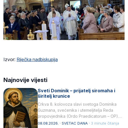
Izvor:
Riječka nadbiskupija
Najnovije vijesti
Sveti Dominik – prijatelj siromaha i
širitelj krunice
Crkva 8. kolovoza slavi svetoga Dominika
Guzmana, svećenika i utemeljitelja Reda
propovjednika (Ordo Praedicatorum – OP).
Svojim životom, dubokom ljubavlju prema
08.08.2026. · SVETAC DANA ·
3 minute čitanja