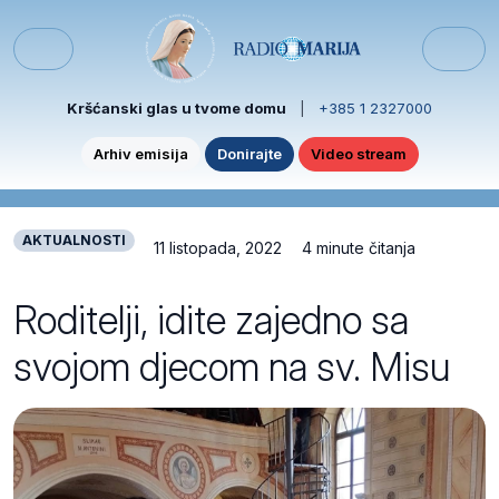
Skip to content
Skip to footer
Menu
Kršćanski glas u tvome domu
|
+385 1 2327000
Arhiv emisija
Donirajte
Video stream
AKTUALNOSTI
11 listopada, 2022
4 minute čitanja
Roditelji, idite zajedno sa
svojom djecom na sv. Misu