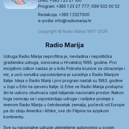
Ured: +385 1 23 27 100
Program: +385 1 23 27 777; 099 502 00 52
Redakcija: +385 1 2327000
e-pošta: info@radiomarija.hr
Copyright © Radio Marija 1997-2026
Radio Marija
Udruga Radio Marija neprofitna je, nevladina i nepolitička
građanska udruga, osnovana u Hrvatskoj 1995. godine. Prvi
inicijativni odbor nastao je u krilu Pokreta krunice za obraćenje i
mir, a uoči osnutka uspostavljena je suradnja s Radio Marijom
Italije. Ideja o Radio Mariji i prvi program nastali su 1983. godine
u župi u Erbi na sjeveru Italije. Iz Erbe se Radio Marija postupno
širi te uskoro obuhvaća cijeli talijanski nacionalni prostor. Nakon
toga osnivaju se i uspostavljaju udruge i radijske postaje s
imenom Radio Marija u četrdesetak zemalja, počevši od Europe
pa do obiju Amerika i Afrike, sve do Filipina na azijskom
kontinentu.
Sve su nacionalne udruge utemeljene autonomno u svojim