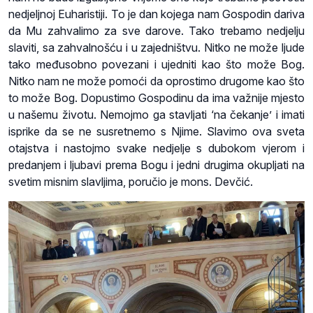
nedjeljnoj Euharistiji. To je dan kojega nam Gospodin dariva
da Mu zahvalimo za sve darove. Tako trebamo nedjelju
slaviti, sa zahvalnošću i u zajedništvu. Nitko ne može ljude
tako međusobno povezani i ujedniti kao što može Bog.
Nitko nam ne može pomoći da oprostimo drugome kao što
to može Bog. Dopustimo Gospodinu da ima važnije mjesto
u našemu životu. Nemojmo ga stavljati ‘na čekanje’ i imati
isprike da se ne susretnemo s Njime. Slavimo ova sveta
otajstva i nastojmo svake nedjelje s dubokom vjerom i
predanjem i ljubavi prema Bogu i jedni drugima okupljati na
svetim misnim slavljima, poručio je mons. Devčić.