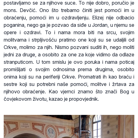
postavljamo se za njihove suce. To nije dobro, poručio je
mons. Devčić. Ono što trebamo činiti jest pomoći im u
obraćenju, pomoći im u ozdravljenju. Elizej nije odbacio
poganina, nego ga je pozvao da siđe u Jordan, u njemu se
opere i ozdravi. To i nama mora biti na srcu, svojim
molitvama i strpljivošću pratimo one koji su se udaljili od
Crkve, molimo za njih. Nismo pozvani suditi ih, nego moliti
jedni za druge, a osobito za one za koje vidimo da odlaze
stranputicom. U tom smislu je ovo poruka i nama poticaj
promišljati o svojim odnosima prema drugima, osobito
onima koji su na periferiji Crkve. Promatrati ih kao braću i
sestre koji su potrebni naše pomoći, molitve i žrtava za
njihovo obraćenje. Kao vjernci znamo što znači Bog u
čovjekovom životu, kazao je propovjednik.