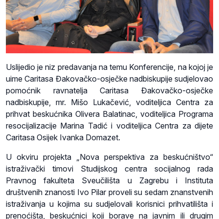
Uslijedio je niz predavanja na temu Konferencije, na kojoj je
uime Caritasa Đakovačko-osječke nadbiskupije sudjelovao
pomoćnik ravnatelja Caritasa Đakovačko-osječke
nadbiskupije, mr. Mišo Lukačević, voditeljica Centra za
prihvat beskućnika Olivera Balatinac, voditeljica Programa
resocijalizacije Marina Tadić i voditeljica Centra za dijete
Caritasa Osijek Ivanka Domazet.
U okviru projekta „Nova perspektiva za beskućništvo“
istraživački timovi Studijskog centra socijalnog rada
Pravnog fakulteta Sveučilišta u Zagrebu i Instituta
društvenih znanosti Ivo Pilar proveli su sedam znanstvenih
istraživanja u kojima su sudjelovali korisnici prihvatilišta i
prenoćišta, beskućnici koji borave na javnim ili drugim