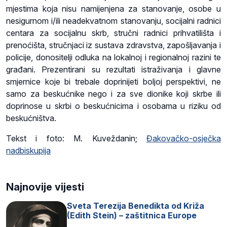
mjestima koja nisu namijenjena za stanovanje, osobe u
nesigurnom i/ili neadekvatnom stanovanju, socijalni radnici
centara za socijalnu skrb, stručni radnici prihvatilišta i
prenoćišta, stručnjaci iz sustava zdravstva, zapošljavanja i
policije, donositelji odluka na lokalnoj i regionalnoj razini te
građani. Prezentirani su rezultati istraživanja i glavne
smjernice koje bi trebale doprinijeti boljoj perspektivi, ne
samo za beskućnike nego i za sve dionike koji skrbe ili
doprinose u skrbi o beskućnicima i osobama u riziku od
beskućništva.
Tekst i foto: M. Kuveždanin;
Đakovačko-osječka
nadbiskupija
Najnovije vijesti
Sveta Terezija Benedikta od Križa
(Edith Stein) – zaštitnica Europe