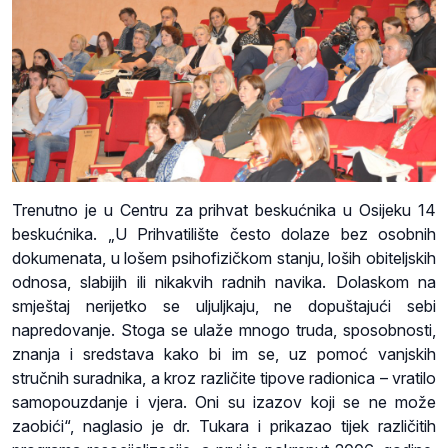
Trenutno je u Centru za prihvat beskućnika u Osijeku 14
beskućnika. „U Prihvatilište često dolaze bez osobnih
dokumenata, u lošem psihofizičkom stanju, loših obiteljskih
odnosa, slabijih ili nikakvih radnih navika. Dolaskom na
smještaj nerijetko se uljuljkaju, ne dopuštajući sebi
napredovanje. Stoga se ulaže mnogo truda, sposobnosti,
znanja i sredstava kako bi im se, uz pomoć vanjskih
stručnih suradnika, a kroz različite tipove radionica – vratilo
samopouzdanje i vjera. Oni su izazov koji se ne može
zaobići“, naglasio je dr. Tukara i prikazao tijek različitih