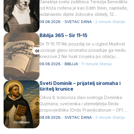
Današnja sveta zaštitnica Terezija Benedikta
od Križa rođena je kao Edith Stein, najmlađe,
jedanaesto dijete židovske obitelji, 12.
listopada 1891, u Wrocławu…
09.08.2026. · SVETAC DANA ·
2 minute čitanja
Biblija 365 – Sir 11–15
Sir 11–15 111 Ne pouzdaj se u izgled Mudrost
uzvisuje glavu siromahui posađuje ga među
knezove.2 Ne hvali čovjeka po obličju
njegovui…
09.08.2026. · BIBLIJA ·
11 minute čitanja
Sveti Dominik – prijatelj siromaha i
širitelj krunice
Crkva 8. kolovoza slavi svetoga Dominika
Guzmana, svećenika i utemeljitelja Reda
propovjednika (Ordo Praedicatorum – OP).
Svojim životom, dubokom ljubavlju prema
08.08.2026. · SVETAC DANA ·
3 minute čitanja
Kristu…