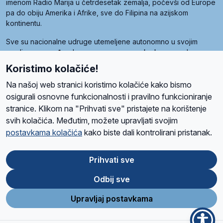
imenom Radio Marija u četrdesetak zemalja, počevši od Europe
pa do obiju Amerika i Afrike, sve do Filipina na azijskom
kontinentu.
Sve su nacionalne udruge utemeljene autonomno u svojim
zemljama, a međusobna su povezane preko krovne udruge
pod nazivom Svjetska obitelj Radio Marije (World Family of
Koristimo kolačiće!
Radio Maria). Svjetsku obitelj utemeljilo je sedam članica, među
kojima je i hrvatska Udruga Radio Marija.
Na našoj web stranici koristimo kolačiće kako bismo
osigurali osnovne funkcionalnosti i pravilno funkcioniranje
stranice. Klikom na "Prihvati sve" pristajete na korištenje
svih kolačića. Međutim, možete upravljati svojim
O nama
Radio
Program
Volonteri
Prijatelji
Kontakt
Pravila privatnosti
postavkama kolačića
kako biste dali kontrolirani pristanak.
Kolačići
Uvjeti korištenja
Ova stranica je zaštićena Google reCAPTCHA sustavom
Prihvati sve
Odbij sve
App
Google
Store
Play
Upravljaj postavkama
Design and development
SIK
&
C-Tel