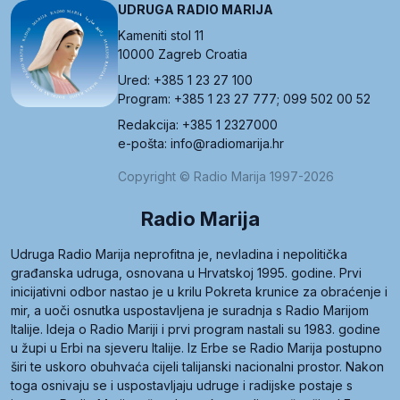
UDRUGA RADIO MARIJA
Kameniti stol 11
10000 Zagreb Croatia
Ured: +385 1 23 27 100
Program: +385 1 23 27 777; 099 502 00 52
Redakcija: +385 1 2327000
e-pošta: info@radiomarija.hr
Copyright © Radio Marija 1997-2026
Radio Marija
Udruga Radio Marija neprofitna je, nevladina i nepolitička
građanska udruga, osnovana u Hrvatskoj 1995. godine. Prvi
inicijativni odbor nastao je u krilu Pokreta krunice za obraćenje i
mir, a uoči osnutka uspostavljena je suradnja s Radio Marijom
Italije. Ideja o Radio Mariji i prvi program nastali su 1983. godine
u župi u Erbi na sjeveru Italije. Iz Erbe se Radio Marija postupno
širi te uskoro obuhvaća cijeli talijanski nacionalni prostor. Nakon
toga osnivaju se i uspostavljaju udruge i radijske postaje s