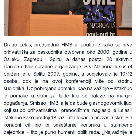
Drago Lelas, predsjednik HMB-a, uputio je kako su prva
prihvatilišta za beskućnike otvorena oko 2000. godine u
Osijeku, Zagrebu i Splitu, a danas postoji 20 aktivnih
članica i dvije suradne organizacije. Prvi Nacionalni susret
održan je u Splitu 2007. godine, a sudjelovalo je 10-12
osoba, dok je na ovoj konferenciji više od stotinu
sudionika. Uz pobrojane pomake, kao najvažnije – istaknuo
je pomake u skrbi za ljude koji se nalaze na margini
događanja. Smisao HMB-a je da bude glasnogovornik ljudi
koji su po prihvatilištima i prenoćištima, naglasio je Lelas i
istaknuo kako postoji 18 različitih lokacija pružanja skrbi – a
konačni cilj bio bi smještanje korisnika u stambene
zajednice – što je puno humaniji oblik rada. „Najvažnije je