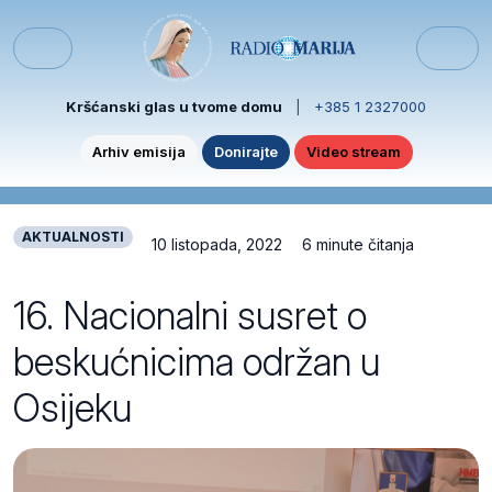
Skip to content
Skip to footer
Menu
Kršćanski glas u tvome domu
|
+385 1 2327000
Arhiv emisija
Donirajte
Video stream
AKTUALNOSTI
10 listopada, 2022
6 minute čitanja
16. Nacionalni susret o
beskućnicima održan u
Osijeku