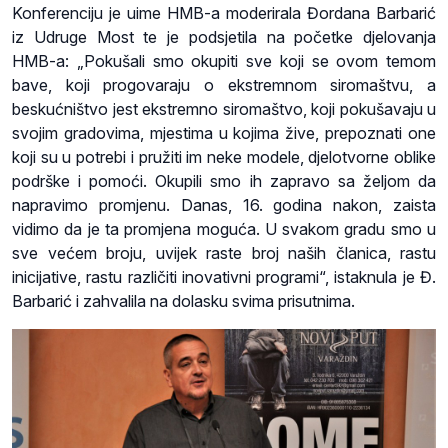
Konferenciju je uime HMB-a moderirala Đordana Barbarić
iz Udruge Most te je podsjetila na početke djelovanja
HMB-a: „Pokušali smo okupiti sve koji se ovom temom
bave, koji progovaraju o ekstremnom siromaštvu, a
beskućništvo jest ekstremno siromaštvo, koji pokušavaju u
svojim gradovima, mjestima u kojima žive, prepoznati one
koji su u potrebi i pružiti im neke modele, djelotvorne oblike
podrške i pomoći. Okupili smo ih zapravo sa željom da
napravimo promjenu. Danas, 16. godina nakon, zaista
vidimo da je ta promjena moguća. U svakom gradu smo u
sve većem broju, uvijek raste broj naših članica, rastu
inicijative, rastu različiti inovativni programi“, istaknula je Đ.
Barbarić i zahvalila na dola
sku svima prisutnima.