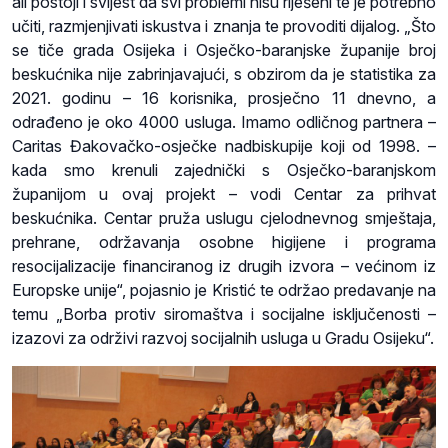
ali postoji i svijest da svi problemi nisu riješeni te je potrebno
učiti, razmjenjivati iskustva i znanja te provoditi dijalog. „Što
se tiče grada Osijeka i Osječko-baranjske županije broj
beskućnika nije zabrinjavajući, s obzirom da je statistika za
2021. godinu – 16 korisnika, prosječno 11 dnevno, a
odrađeno je oko 4000 usluga. Imamo odličnog partnera –
Caritas Đakovačko-osječke nadbiskupije koji od 1998. –
kada smo krenuli zajednički s Osječko-baranjskom
županijom u ovaj projekt – vodi Centar za prihvat
beskućnika. Centar pruža uslugu cjelodnevnog smještaja,
prehrane, održavanja osobne higijene i programa
resocijalizacije financiranog iz drugih izvora – većinom iz
Europske unije“, pojasnio je Kristić te održao predavanje na
temu „Borba protiv siromaštva i socijalne isključenosti –
izazovi za održivi razvoj socijalnih usluga u Gradu Osijeku“.