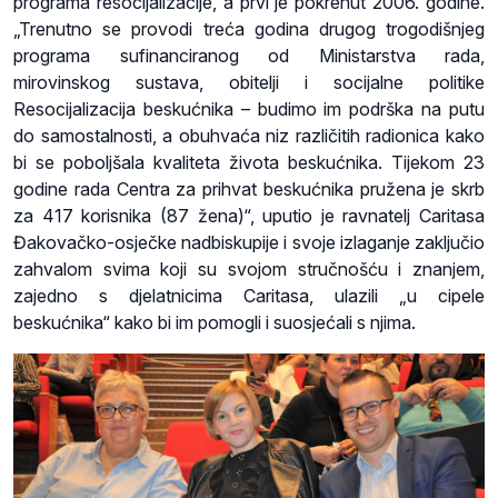
programa resocijalizacije, a prvi je pokrenut 2006. godine.
„Trenutno se provodi treća godina drugog trogodišnjeg
programa sufinanciranog od Ministarstva rada,
mirovinskog sustava, obitelji i socijalne politike
Resocijalizacija beskućnika – budimo im podrška na putu
do samostalnosti, a obuhvaća niz različitih radionica kako
bi se poboljšala kvaliteta života beskućnika. Tijekom 23
godine rada Centra za prihvat beskućnika pružena je skrb
za 417 korisnika (87 žena)“, uputio je ravnatelj Caritasa
Đakovačko-osječke nadbiskupije i svoje izlaganje zaključio
zahvalom svima koji su svojom stručnošću i znanjem,
zajedno s djelatnicima Caritasa, ulazili „u cipele
beskućnika“ kako bi im pomogli i suosjećali s njima.