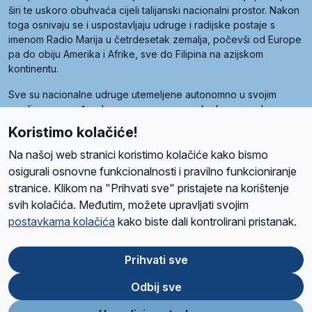
širi te uskoro obuhvaća cijeli talijanski nacionalni prostor. Nakon
toga osnivaju se i uspostavljaju udruge i radijske postaje s
imenom Radio Marija u četrdesetak zemalja, počevši od Europe
pa do obiju Amerika i Afrike, sve do Filipina na azijskom
kontinentu.
Sve su nacionalne udruge utemeljene autonomno u svojim
zemljama, a međusobna su povezane preko krovne udruge
pod nazivom Svjetska obitelj Radio Marije (World Family of
Koristimo kolačiće!
Radio Maria). Svjetsku obitelj utemeljilo je sedam članica, među
kojima je i hrvatska Udruga Radio Marija.
Na našoj web stranici koristimo kolačiće kako bismo
osigurali osnovne funkcionalnosti i pravilno funkcioniranje
stranice. Klikom na "Prihvati sve" pristajete na korištenje
svih kolačića. Međutim, možete upravljati svojim
O nama
Radio
Program
Volonteri
Prijatelji
Kontakt
Pravila privatnosti
postavkama kolačića
kako biste dali kontrolirani pristanak.
Kolačići
Uvjeti korištenja
Ova stranica je zaštićena Google reCAPTCHA sustavom
Prihvati sve
Odbij sve
App
Google
Store
Play