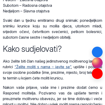
Subotom – Radosna otajstva
Nedjeljom – Slavna otajstva
Svaki dan u tjednu emitiramo drugi snimak: ponedjeljkom
snimku krunice koju su molila djeca, utorkom mladi,
srijedom očevi, četvrtkom svećenici, petkom bolesnici,
subotom časne sestre i nedjeljom obitelji.
Kako sudjelovati?
Ako želite biti član našeg jedinstvenog molitvenog lanca, u
rubrici
“Želite moliti s nama – javite se”
, upišite i pošaljite
svoje osobne podatke (ime, prezime, mjesto, broj telefona)
te termin u kojem ćete moliti krunicu.
Nakon vaše prijave, vaše ime i prezime dodat ćemo u
Raspored molitelja. Pozivamo vas da upišete termin i
preuzmete molitvenu obavezu, jer se time dobivaju i veće
milosti u molitvi. Nije dobro uvijek moliti prema raspoloženju