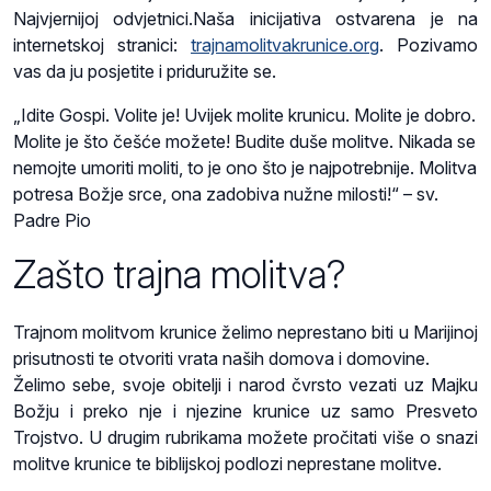
Najvjernijoj odvjetnici.
Naša inicijativa ostvarena je na
internetskoj stranici:
trajnamolitvakrunice.org
. Pozivamo
vas da ju posjetite i priduružite se.
„Idite Gospi. Volite je! Uvijek molite krunicu. Molite je dobro.
Molite je što češće možete! Budite duše molitve. Nikada se
nemojte umoriti moliti, to je ono što je najpotrebnije. Molitva
potresa Božje srce, ona zadobiva nužne milosti!“ – sv.
Padre Pio
Zašto trajna molitva?
Trajnom molitvom krunice želimo neprestano biti u Marijinoj
prisutnosti te otvoriti vrata naših domova i domovine.
Želimo sebe, svoje obitelji i narod čvrsto vezati uz Majku
Božju i preko nje i njezine krunice uz samo Presveto
Trojstvo. U drugim rubrikama možete pročitati više o snazi
molitve krunice te biblijskoj podlozi neprestane molitve.