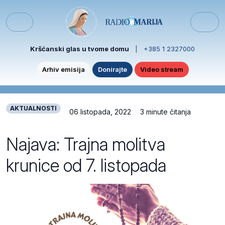
Skip to content
Skip to footer
Menu
Kršćanski glas u tvome domu
|
+385 1 2327000
Arhiv emisija
Donirajte
Video stream
AKTUALNOSTI
06 listopada, 2022
3 minute čitanja
Najava: Trajna molitva
krunice od 7. listopada