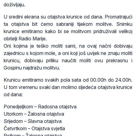
doživljaju.
U sredini ekrana su otajstva krunice od dana. Promatrajući
ta otajstva bit ćemo sabraniji tijekom molitve. Snimku
krunice emitiramo kako bi se molitvom pridruživali velikoj
obitelji Radio Marije.
Oni kojima je teško moliti sami, na ovaj načni dobivaju
zajednicu s kojom mole, a oni koji još uvijek ne znaju moliti
krunicu, dobivaju priliku naučiti moliti ovu prekrasnu i
Gospinu najdražu molitvu.
Krunicu emitiramo svakih pola sata od 00.00h do 24.00h.
U tom vremenu svaki dan molimo sljedeća otajstva krunice
od dana:
Ponedjeljkom – Radosna otajstva
Utorkom – Žalosna otajstva
Srijedom – Slavna otajstva
Četvrtkom – Otajstva svjetla
Petkom – Žalosna otajstva