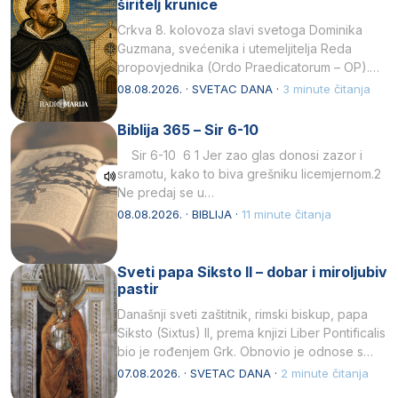
širitelj krunice
Crkva 8. kolovoza slavi svetoga Dominika
Guzmana, svećenika i utemeljitelja Reda
propovjednika (Ordo Praedicatorum – OP).
Svojim životom, dubokom ljubavlju prema
08.08.2026. · SVETAC DANA ·
3 minute čitanja
Kristu…
Biblija 365 – Sir 6-10
Sir 6-10 6 1 Jer zao glas donosi zazor i
sramotu, kako to biva grešniku licemjernom.2
Ne predaj se u…
08.08.2026. · BIBLIJA ·
11 minute čitanja
Sveti papa Siksto II – dobar i miroljubiv
pastir
Današnji sveti zaštitnik, rimski biskup, papa
Siksto (Sixtus) II, prema knjizi Liber Pontificalis
bio je rođenjem Grk. Obnovio je odnose s
afričkim…
07.08.2026. · SVETAC DANA ·
2 minute čitanja