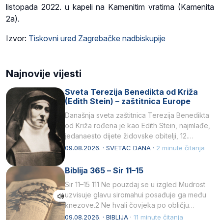
listopada 2022. u kapeli na Kamenitim vratima (Kamenita
2a).
Izvor:
Tiskovni ured Zagrebačke nadbiskupije
Najnovije vijesti
Sveta Terezija Benedikta od Križa
(Edith Stein) – zaštitnica Europe
Današnja sveta zaštitnica Terezija Benedikta
od Križa rođena je kao Edith Stein, najmlađe,
jedanaesto dijete židovske obitelji, 12.
listopada 1891, u Wrocławu…
09.08.2026. · SVETAC DANA ·
2 minute čitanja
Biblija 365 – Sir 11–15
Sir 11–15 111 Ne pouzdaj se u izgled Mudrost
uzvisuje glavu siromahui posađuje ga među
knezove.2 Ne hvali čovjeka po obličju
njegovui…
09.08.2026. · BIBLIJA ·
11 minute čitanja