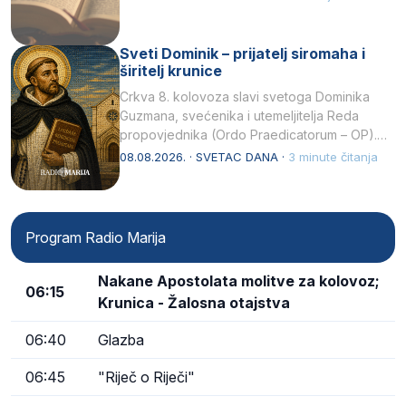
Sveti Dominik – prijatelj siromaha i
širitelj krunice
Crkva 8. kolovoza slavi svetoga Dominika
Guzmana, svećenika i utemeljitelja Reda
propovjednika (Ordo Praedicatorum – OP).
Svojim životom, dubokom ljubavlju prema
08.08.2026. · SVETAC DANA ·
3 minute čitanja
Kristu…
Program Radio Marija
Nakane Apostolata molitve za kolovoz;
06:15
Krunica - Žalosna otajstva
06:40
Glazba
06:45
"Riječ o Riječi"