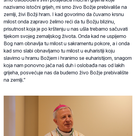
nazivamo istočni grijeh, mi smo živo Božje prebivališe na
zemlji, živi Božji hram. I kad govorimo da čuvamo krsnu
milost onda zapravo želimo reći da tu Božju blizinu,
prisutnost koja je po krštenju u nas ušla trebamo sačuvati
tijekom svojeg zemaljskog života. Onda kad ne uspijemo
Bog nam obnavlja tu milost u sakramentu pokore, a i onda
kad smo slabi obnavljamo tu milost u euharistiji koju
slavimo u hramu Božjem i hranimo se euharistijom, snagom
koja nam ponovno jača naš duh i oslobađa nas od lakih
grijeha, posvećuje nas da budemo živo Božje prebivalište
na zemlji.”