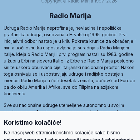
Copyright © Radio Marija 1997-2026
Radio Marija
Udruga Radio Marija neprofitna je, nevladina i nepolitička
građanska udruga, osnovana u Hrvatskoj 1995. godine. Prvi
inicijativni odbor nastao je u krilu Pokreta krunice za obraćenje i
mir, a uoči osnutka uspostavljena je suradnja s Radio Marijom
Italije. Ideja o Radio Mariji i prvi program nastali su 1983. godine
u župi u Erbi na sjeveru Italije. Iz Erbe se Radio Marija postupno
širi te uskoro obuhvaća cijeli talijanski nacionalni prostor. Nakon
toga osnivaju se i uspostavljaju udruge i radijske postaje s
imenom Radio Marija u četrdesetak zemalja, počevši od Europe
pa do obiju Amerika i Afrike, sve do Filipina na azijskom
kontinentu.
Sve su nacionalne udruge utemeljene autonomno u svojim
zemljama, a međusobna su povezane preko krovne udruge
pod nazivom Svjetska obitelj Radio Marije (World Family of
Koristimo kolačiće!
Radio Maria). Svjetsku obitelj utemeljilo je sedam članica, među
kojima je i hrvatska Udruga Radio Marija.
Na našoj web stranici koristimo kolačiće kako bismo
osigurali osnovne funkcionalnosti i pravilno funkcioniranje