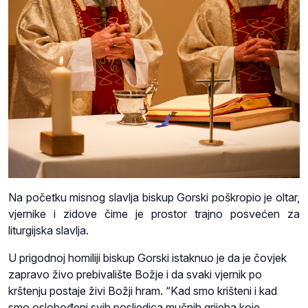
Na početku misnog slavlja biskup Gorski poškropio je oltar,
vjernike i zidove čime je prostor trajno posvećen za
liturgijska slavlja.
U prigodnoj homiliji biskup Gorski istaknuo je da je čovjek
zapravo živo prebivalište Božje i da svaki vjernik po
krštenju postaje živi Božji hram. “Kad smo krišteni i kad
smo oslobođeni svih posljedica mučnih grijeha koje