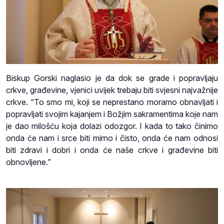
Biskup Gorski naglasio je da dok se grade i popravljaju
crkve, građevine, vjenici uvijek trebaju biti svjesni najvažnije
crkve. “To smo mi, koji se neprestano moramo obnavljati i
popravljati svojim kajanjem i Božjim sakramentima koje nam
je dao milošću koja dolazi odozgor. I kada to tako činimo
onda će nam i srce biti mirno i čisto, onda će nam odnosi
biti zdravi i dobri i onda će naše crkve i građevine biti
obnovljene.”