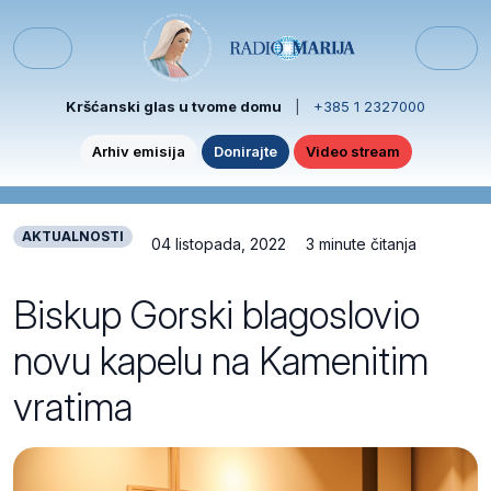
Skip to content
Skip to footer
Menu
Kršćanski glas u tvome domu
|
+385 1 2327000
Arhiv emisija
Donirajte
Video stream
AKTUALNOSTI
04 listopada, 2022
3 minute čitanja
Biskup Gorski blagoslovio
novu kapelu na Kamenitim
vratima