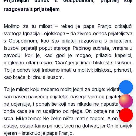
Prijateljski odnos s Gospodinom, prijatelj koji
razgovara s prijateljem
Molimo za tu milost – rekao je papa Franjo citirajući
svetoga Ignacija Lojolskoga – da živimo odnos prijateljstva
s Gospodinom, kao što prijatelj razgovara s prijateljem.
Isusovi prijatelji poput staroga Papinog subrata, vratara u
zavodu, koji je, kad god je mogao, prilazio kapelici,
pogledao oltar i rekao: ‘Ciao’, jer je imao bliskost s Isusom.
To je odnos koji trebamo imati u molitvi: bliskost, prisnost,
kao braća, blizinu s Isusom.
To je milost koju trebamo moliti jedni za druge: vidjeti Isusa
kao našeg najvećeg prijatelja, našega vjernog prijatelja koji
ne ucjenjuje, i ponajviše koji nas nikada ne napušta, pa ni
onda kada se mi udaljimo od njega. On ostaje na vratima
srca. Mi kažemo: Ne želim ništa imati s tobom. A on šuteći
ostaje, ostaje tamo pri ruci, srcu na dohvat, jer On je uvijek
vjeran – istaknuo je papa Franjo.