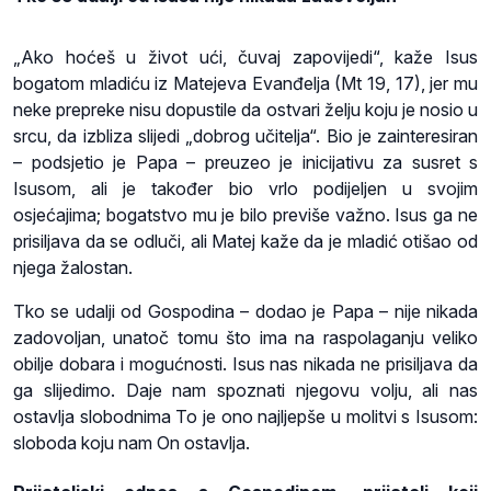
„Ako hoćeš u život ući, čuvaj zapovijedi“, kaže Isus
bogatom mladiću iz Matejeva Evanđelja (Mt 19, 17), jer mu
neke prepreke nisu dopustile da ostvari želju koju je nosio u
srcu, da izbliza slijedi „dobrog učitelja“. Bio je zainteresiran
– podsjetio je Papa – preuzeo je inicijativu za susret s
Isusom, ali je također bio vrlo podijeljen u svojim
osjećajima; bogatstvo mu je bilo previše važno. Isus ga ne
prisiljava da se odluči, ali Matej kaže da je mladić otišao od
njega žalostan.
Tko se udalji od Gospodina – dodao je Papa – nije nikada
zadovoljan, unatoč tomu što ima na raspolaganju veliko
obilje dobara i mogućnosti. Isus nas nikada ne prisiljava da
ga slijedimo. Daje nam spoznati njegovu volju, ali nas
ostavlja slobodnima To je ono najljepše u molitvi s Isusom:
sloboda koju nam On ostavlja.