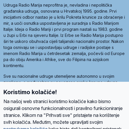
Udruga Radio Marija neprofitna je, nevladina i nepolitička
građanska udruga, osnovana u Hrvatskoj 1995. godine. Prvi
inicijativni odbor nastao je u krilu Pokreta krunice za obraćenje i
mir, a uoči osnutka uspostavljena je suradnja s Radio Marijom
Italije. Ideja o Radio Mariji i prvi program nastali su 1983. godine
u župi u Erbi na sjeveru Italije. Iz Erbe se Radio Marija postupno
širi te uskoro obuhvaća cijeli talijanski nacionalni prostor. Nakon
toga osnivaju se i uspostavljaju udruge i radijske postaje s
imenom Radio Marija u četrdesetak zemalja, počevši od Europe
pa do obiju Amerika i Afrike, sve do Filipina na azijskom
kontinentu.
Sve su nacionalne udruge utemeljene autonomno u svojim
zemljama, a međusobna su povezane preko krovne udruge
pod nazivom Svjetska obitelj Radio Marije (World Family of
Koristimo kolačiće!
Radio Maria). Svjetsku obitelj utemeljilo je sedam članica, među
kojima je i hrvatska Udruga Radio Marija.
Na našoj web stranici koristimo kolačiće kako bismo
osigurali osnovne funkcionalnosti i pravilno funkcioniranje
stranice. Klikom na "Prihvati sve" pristajete na korištenje
svih kolačića. Međutim, možete upravljati svojim
O nama
Radio
Program
Volonteri
Prijatelji
Kontakt
Pravila privatnosti
postavkama kolačića
kako biste dali kontrolirani pristanak.