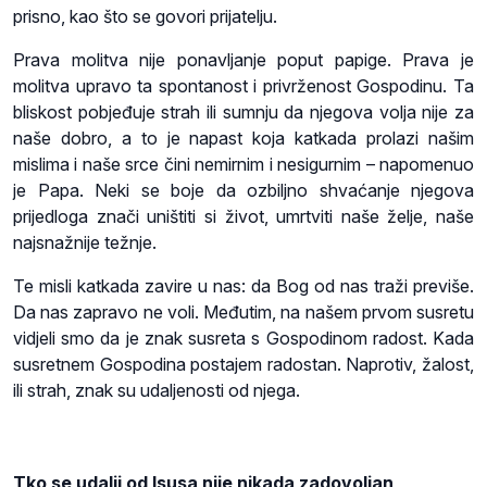
prisno, kao što se govori prijatelju.
Prava molitva nije ponavljanje poput papige. Prava je
molitva upravo ta spontanost i privrženost Gospodinu. Ta
bliskost pobjeđuje strah ili sumnju da njegova volja nije za
naše dobro, a to je napast koja katkada prolazi našim
mislima i naše srce čini nemirnim i nesigurnim – napomenuo
je Papa. Neki se boje da ozbiljno shvaćanje njegova
prijedloga znači uništiti si život, umrtviti naše želje, naše
najsnažnije težnje.
Te misli katkada zavire u nas: da Bog od nas traži previše.
Da nas zapravo ne voli. Međutim, na našem prvom susretu
vidjeli smo da je znak susreta s Gospodinom radost. Kada
susretnem Gospodina postajem radostan. Naprotiv, žalost,
ili strah, znak su udaljenosti od njega.
Tko se udalji od Isusa nije nikada zadovoljan