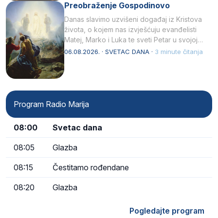
Preobraženje Gospodinovo
Danas slavimo uzvišeni događaj iz Kristova
života, o kojem nas izvješćuju evanđelisti
Matej, Marko i Luka te sveti Petar u svojoj
drugoj…
06.08.2026. · SVETAC DANA ·
3 minute čitanja
Program Radio Marija
08:00
Svetac dana
08:05
Glazba
08:15
Čestitamo rođendane
08:20
Glazba
Pogledajte program