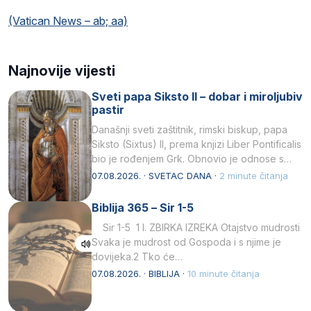
(Vatican News – ab; aa)
Najnovije vijesti
Sveti papa Siksto II – dobar i miroljubiv
pastir
Današnji sveti zaštitnik, rimski biskup, papa
Siksto (Sixtus) II, prema knjizi Liber Pontificalis
bio je rođenjem Grk. Obnovio je odnose s
afričkim…
07.08.2026. · SVETAC DANA ·
2 minute čitanja
Biblija 365 – Sir 1-5
Sir 1-5 1 I. ZBIRKA IZREKA Otajstvo mudrosti
Svaka je mudrost od Gospoda i s njime je
dovijeka.2 Tko će…
07.08.2026. · BIBLIJA ·
10 minute čitanja