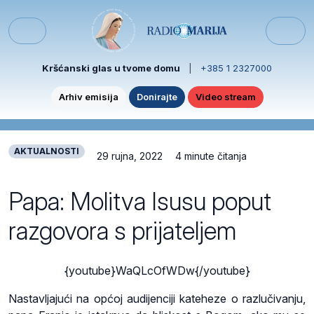
Skip to content
Skip to footer
Menu
Kršćanski glas u tvome domu
|
+385 1 2327000
Arhiv emisija
Donirajte
Video stream
AKTUALNOSTI
29 rujna, 2022
4 minute čitanja
Papa: Molitva Isusu poput
razgovora s prijateljem
{youtube}WaQLcOfWDw{/youtube}
Nastavljajući na općoj audijenciji kateheze o razlučivanju,