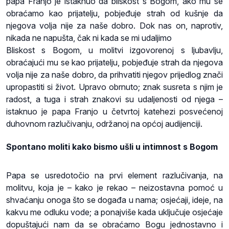
papa Franjo je istaknuo da bliskost s Bogom, ako mu se
obraćamo kao prijatelju, pobjeđuje strah od kušnje da
njegova volja nije za naše dobro. Dok nas on, naprotiv,
nikada ne napušta, čak ni kada se mi udaljimo
Bliskost s Bogom, u molitvi izgovorenoj s ljubavlju,
obraćajući mu se kao prijatelju, pobjeđuje strah da njegova
volja nije za naše dobro, da prihvatiti njegov prijedlog znači
upropastiti si život. Upravo obrnuto; znak susreta s njim je
radost, a tuga i strah znakovi su udaljenosti od njega –
istaknuo je papa Franjo u četvrtoj katehezi posvećenoj
duhovnom razlučivanju, održanoj na općoj audijenciji.
Spontano moliti kako bismo ušli u intimnost s Bogom
Papa se usredotočio na prvi element razlučivanja, na
molitvu, koja je – kako je rekao – neizostavna pomoć u
shvaćanju onoga što se događa u nama; osjećaji, ideje, na
kakvu me odluku vode; a ponajviše kada uključuje osjećaje
dopuštajući nam da se obraćamo Bogu jednostavno i