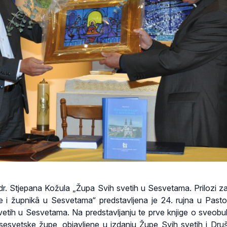
r. Stjepana Kožula „Župa Svih svetih u Sesvetama. Prilozi za 
ve i župnikâ u Sesvetama“ predstavljena je 24. rujna u Past
vetih u Sesvetama. Na predstavljanju te prve knjige o sveob
i sesvetske župe, objavljene u izdanju Župe Svih svetih i Dru