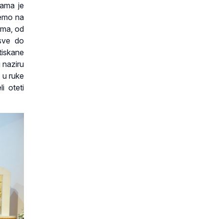
ama je
nemo na
ama, od
 sve do
tiskane
j naziru
 u ruke
i oteti