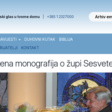
Arhiv em
ski glas u tvome domu
|
+385 1 2327000
AVIJESTI
DUHOVNI KUTAK
BIBLIJA
RIJATELJI
KONTAKT
jena monografija o župi Sesvet