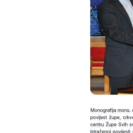
Monografija mons. d
povijest župe, crk
centru Župe Svih s
istraženoj povijest