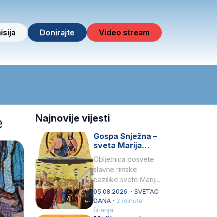
isija
Donirajte
Video stream
e
Najnovije vijesti
Gospa Snježna –
sveta Marija
Velika, zaštitnica
Obljetnica posvete
rimske bazilike
slavne rimske
bazilike svete Marije
Velike (Santa Maria
05.08.2026. · SVETAC
Maggiore) u narodu
DANA ·
2 minute
se slavi kao Gospa
čitanja