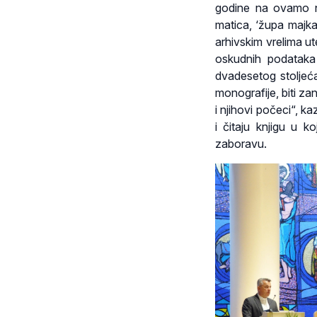
godine na ovamo n
matica, ‘župa majka
arhivskim vrelima u
oskudnih podataka 
dvadesetog stoljeća
monografije, biti zan
i njihovi počeci“, 
i čitaju knjigu u k
zaboravu.