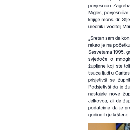
povjesnicu Zagrebač
Migles, povjesničar 
knjige mons. dr. Stj
urednik i voditelj M
„Sretan sam da kona
rekao je na početku
Sesvetama 1995. god
svjedoče o mnogi
župljane koji ste to
tisuća ljudi u Caritas
prisjetivši se župn
Podsjetivši da je ž
nastajale nove žup
Jelkovca, ali da žu
podatcima da je pro
godine ih je kršteno