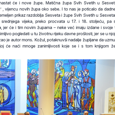
astat će i nove župe. Matična župa Svih Svetih u Sesvet
’ , vijencu novih župa oko sebe. I to nas je poticalo da dad
temeljen prikaz razdoblja Sesveta i župe Svih Svetih u Sesvet
srednjega vijeka, preko procvata u 17. i 18. stoljeću, pa
, jer će i tim novim župama – neke već imaju izdane i svoje 
imljivo pogledati u tu životnu rijeku davne prošlosti, jer se u njo
kazao je autor mons. Kožul, potaknuvši nadalje župljane da uzmu
ojoj će naći mnoge zanimljivosti koje se i s tom knjigom žel