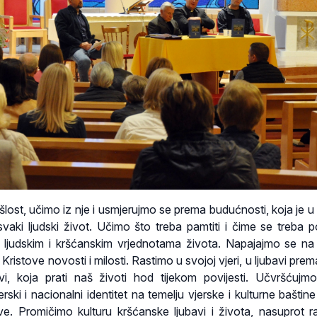
lost, učimo iz nje i usmjerujmo se prema budućnosti, koja je u
vaki ljudski život. Učimo što treba pamtiti i čime se treba po
 ljudskim i kršćanskim vrjednotama života. Napajajmo se na 
Kristove novosti i milosti. Rastimo u svojoj vjeri, u ljubavi pre
kvi, koja prati naš životi hod tijekom povijesti. Učvršćujm
erski i nacionalni identitet na temelju vjerske i kulturne bašti
e. Promičimo kulturu kršćanske ljubavi i života, nasuprot r