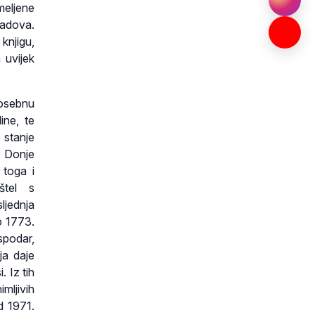
meljene
radova.
knjigu,
 uvijek
posebnu
ine, te
 stanje
 Donje
 toga i
aštel s
jednja
o 1773.
spodar,
ja daje
. Iz tih
mljivih
d 1971.