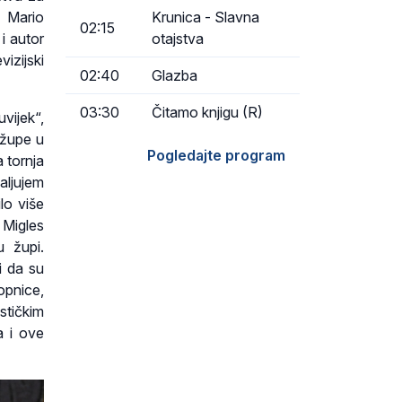
. Mario
Krunica - Slavna
02:15
i autor
otajstva
vizijski
02:40
Glazba
03:30
Čitamo knjigu (R)
vijek“,
 župe u
Pogledajte program
 tornja
ljujem
lo više
k Migles
u župi.
i da su
opnice,
stičkim
a i ove