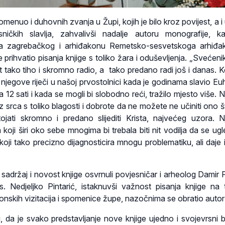
menuo i duhovnih zvanja u Župi, kojih je bilo kroz povijest, a i
ničkih slavlja, zahvalivši nadalje autoru monografije, k
la zagrebačkog i arhiđakonu Remetsko-sesvetskoga arhiđa
prihvatio pisanja knjige s toliko žara i oduševljenja. „Svećenik
t tako tiho i skromno radio, a tako predano radi još i danas. Ko
njegove riječi u našoj prvostolnici kada je godinama slavio Euha
a 12 sati i kada se mogli bi slobodno reći, tražilo mjesto više.
e iz srca s toliko blagosti i dobrote da ne možete ne učiniti ono
tojati skromno i predano slijediti Krista, najvećeg uzora. 
koji širi oko sebe mnogima bi trebala biti nit vodilja da se ugl
oji tako precizno dijagnosticira mnogu problematiku, ali daje i
sadržaj i novost knjige osvrnuli povjesničar i arheolog Damir F
. Nedjeljko Pintarić, istaknuvši važnost pisanja knjige na 
onskih vizitacija i spomenice župe, nazočnima se obratio autor 
i, da je svako predstavljanje nove knjige ujedno i svojevrsni 