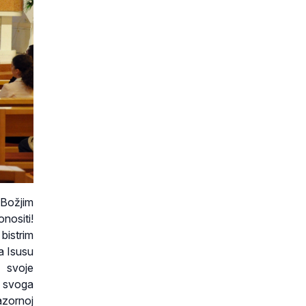
 Božjim
nositi!
bistrim
ma Isusu
o svoje
ne svoga
azornoj