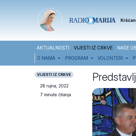
Skip to content
Skip to footer
Kršćan
AKTUALNOSTI
VIJESTI IZ CRKVE
NAŠE OB
O NAMA
PROGRAM
VOLONTERI
P
Predstavl
VIJESTI IZ CRKVE
28 rujna, 2022
7 minute čitanja