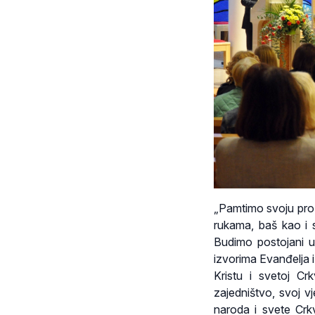
„Pamtimo svoju proš
rukama, baš kao i s
Budimo postojani u
izvorima Evanđelja i 
Kristu i svetoj Cr
zajedništvo, svoj vj
naroda i svete Crkv