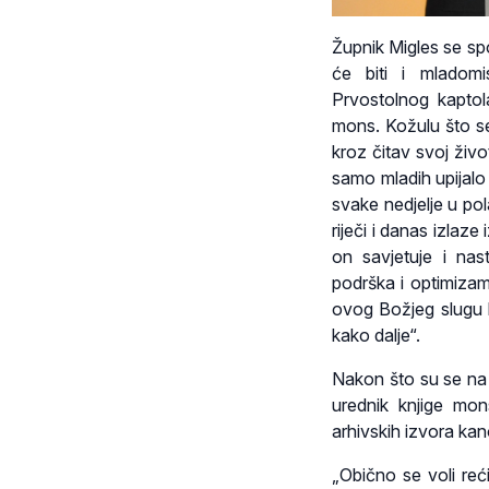
Župnik Migles se spo
će biti i mladomis
Prvostolnog kapto
mons. Kožulu što se 
kroz čitav svoj živo
samo mladih upijalo 
svake nedjelje u pol
riječi i danas izlaz
on savjetuje i nas
podrška i optimizam 
ovog Božjeg slugu k
kako dalje“.
Nakon što su se na 
urednik knjige mons
arhivskih izvora kan
„Obično se voli reć