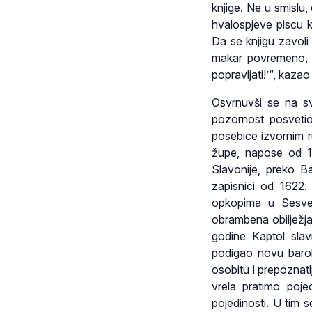
knjige. Ne u smislu
hvalospjeve piscu k
Da se knjigu zavoli
makar povremeno, uz
popravljati!’“, kaza
Osvrnuvši se na sv
pozornost posvetio
posebice izvornim ru
župe, napose od 1
Slavonije, preko B
zapisnici od 1622.
opkopima u Sesvet
obrambena obilježja
godine Kaptol slav
podigao novu barok
osobitu i prepoznatlji
vrela pratimo pojed
pojedinosti. U tim s