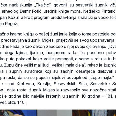
ke nadbiskupije „Tkalčić“, govorili su sesvetski župnik vlč
i arheolog Damir Fofić, urednik knjige mons. Nedjeljko Pintarić 
epan Kožul, a kroz program predstavljanja znalački je vodio tele
ario Raguž.
čno imamo knjigu o našoj župi jer je želja o tome postojala odu
 predstavljanja župnik Migles, prisjetivši se svog upoznavanja
ine kada je kao đakon započeo u njoj svoje djelovanje. „Dva
m događajima, ljudima, humanom radu. Tu posebno pohva
liko puta pokazali kako volite pomagati, a samo u ratu je tu bi
u. Župu čine veliki mali ljudi, velika i mala djela“, rekao je župni
ika i župnih suradnika koji su zadnjih desetljeća djelovali 
upa rasla, da su se pojedini dijelovi odvajali od „župe majke“ 
e – od Kraljevca, Brestja, Sesevetskih Sela, Sesvetske S
pa i dalje raste, župnik Migles je razveselio sve nazočne stati
šle godine bilo najviše krštenih u zadnjih 10 godina – 181, 
 već blizu 140.