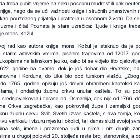
, da treba gubiti vrijeme na neku posebnu mudrost ili pak neute
njige, nego da se uči važnosti knjige i stručnih znanstvenih 
 kao pouzdanog prijatelja i pratitelja u osobnom životu. Da se 
me i čita! Poznata je stara uzrečica: ‘Ljude i knjige treba
o je mons. Kožul.
oj rad kao autora knjige, mons. Kožul je istaknuo da je 
 starim arhivskim vrelima, pisanim tragovima od 12017. god
kopisima na latinskom jeziku, kako bi se vidjelo što cjelovitije
622. godine na ovamo, dok je još dobar dio Hrvatske, od
anovine i Korduna, do Like bio pod turskom vlašću. „Zbog
 do 1765. godine opisuju još drevni obrambeni kaptolski k
ama, i ondašnju župnu crkvu unutar kaštela. To su posl
 srednjovjekovlja i obrane od Osmanlija, dok nije od 1766. d
ne Crkve zagrebačke, kao pokrovitelj župe i zemaljski go
nu župnu crkvu Svih Svetih izvan kaštela, s dva tornja, ko
vu vertikalu i vizuru mjestu i okolici, te i danas služi svojoj svrsi
ina sela, imena i prezimena ljudi u njima i niz drugih zani
elima u drugoj polovici 20. stoljeća raste broj stanovnika, a o