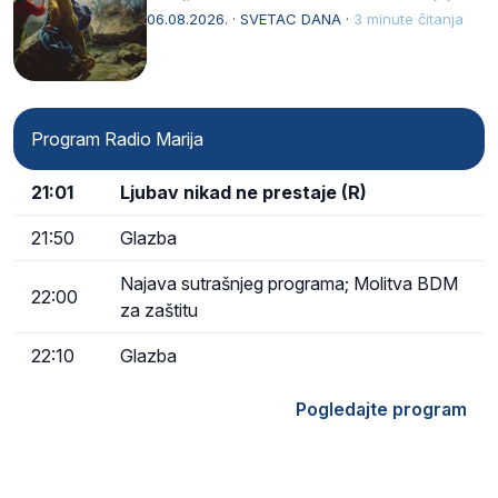
drugoj…
06.08.2026. · SVETAC DANA ·
3 minute čitanja
Program Radio Marija
21:01
Ljubav nikad ne prestaje (R)
21:50
Glazba
Najava sutrašnjeg programa; Molitva BDM
22:00
za zaštitu
22:10
Glazba
Pogledajte program