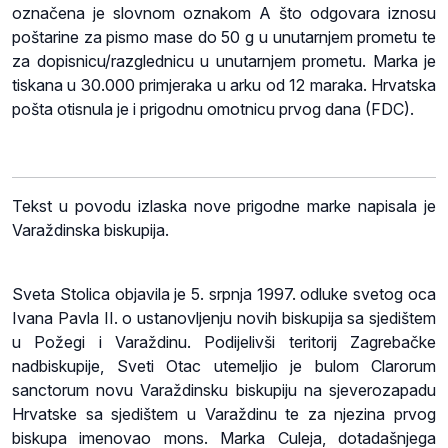
označena je slovnom oznakom A što odgovara iznosu
poštarine za pismo mase do 50 g u unutarnjem prometu te
za dopisnicu/razglednicu u unutarnjem prometu. Marka je
tiskana u 30.000 primjeraka u arku od 12 maraka. Hrvatska
pošta otisnula je i prigodnu omotnicu prvog dana (FDC).
Tekst u povodu izlaska nove prigodne marke napisala je
Varaždinska biskupija.
Sveta Stolica objavila je 5. srpnja 1997. odluke svetog oca
Ivana Pavla II. o ustanovljenju novih biskupija sa sjedištem
u Požegi i Varaždinu. Podijelivši teritorij Zagrebačke
nadbiskupije, Sveti Otac utemeljio je bulom Clarorum
sanctorum novu Varaždinsku biskupiju na sjeverozapadu
Hrvatske sa sjedištem u Varaždinu te za njezina prvog
biskupa imenovao mons. Marka Culeja, dotadašnjega