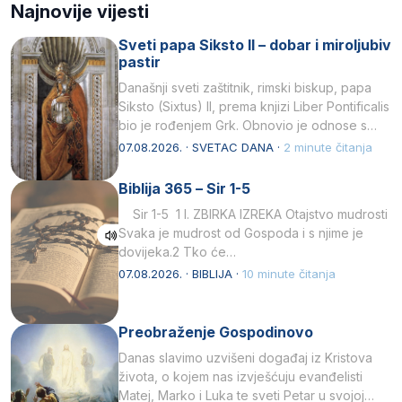
Najnovije vijesti
Sveti papa Siksto II – dobar i miroljubiv
pastir
Današnji sveti zaštitnik, rimski biskup, papa
Siksto (Sixtus) II, prema knjizi Liber Pontificalis
bio je rođenjem Grk. Obnovio je odnose s
afričkim…
07.08.2026. · SVETAC DANA ·
2 minute čitanja
Biblija 365 – Sir 1-5
Sir 1-5 1 I. ZBIRKA IZREKA Otajstvo mudrosti
Svaka je mudrost od Gospoda i s njime je
dovijeka.2 Tko će…
07.08.2026. · BIBLIJA ·
10 minute čitanja
Preobraženje Gospodinovo
Danas slavimo uzvišeni događaj iz Kristova
života, o kojem nas izvješćuju evanđelisti
Matej, Marko i Luka te sveti Petar u svojoj