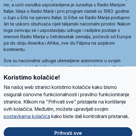
mir, a uoči osnutka uspostavljena je suradnja s Radio Marijom
Italije. Ideja o Radio Mariji i prvi program nastali su 1983. godine
u župi u Erbi na sjeveru Italije. Iz Erbe se Radio Marija postupno
širi te uskoro obuhvaća cijeli talijanski nacionalni prostor. Nakon
toga osnivaju se i uspostavljaju udruge i radijske postaje s
imenom Radio Marija u četrdesetak zemalja, počevši od Europe
pa do obiju Amerika i Afrike, sve do Filipina na azijskom
kontinentu.
Sve su nacionalne udruge utemeljene autonomno u svojim
zemljama, a međusobna su povezane preko krovne udruge
pod nazivom Svjetska obitelj Radio Marije (World Family of
Koristimo kolačiće!
Radio Maria). Svjetsku obitelj utemeljilo je sedam članica, među
kojima je i hrvatska Udruga Radio Marija.
Na našoj web stranici koristimo kolačiće kako bismo
osigurali osnovne funkcionalnosti i pravilno funkcioniranje
stranice. Klikom na "Prihvati sve" pristajete na korištenje
svih kolačića. Međutim, možete upravljati svojim
O nama
Radio
Program
Volonteri
Prijatelji
Kontakt
Pravila privatnosti
postavkama kolačića
kako biste dali kontrolirani pristanak.
Kolačići
Uvjeti korištenja
Ova stranica je zaštićena Google reCAPTCHA sustavom
Prihvati sve