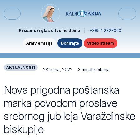
Skip to content
Skip to footer
Menu
Kršćanski glas u tvome domu
|
+385 1 2327000
Arhiv emisija
Donirajte
Video stream
AKTUALNOSTI
28 rujna, 2022
3 minute čitanja
Nova prigodna poštanska
marka povodom proslave
srebrnog jubileja Varaždinske
biskupije