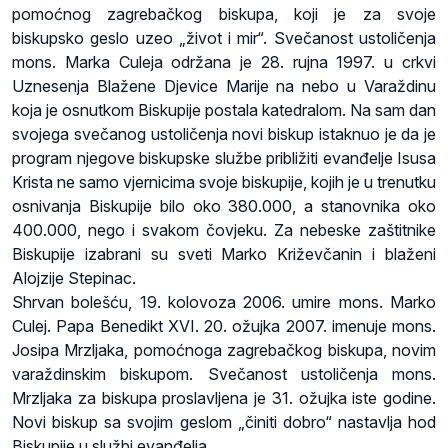
pomoćnog zagrebačkog biskupa, koji je za svoje
biskupsko geslo uzeo „život i mir“. Svečanost ustoličenja
mons. Marka Culeja održana je 28. rujna 1997. u crkvi
Uznesenja Blažene Djevice Marije na nebo u Varaždinu
koja je osnutkom Biskupije postala katedralom. Na sam dan
svojega svečanog ustoličenja novi biskup istaknuo je da je
program njegove biskupske službe približiti evanđelje Isusa
Krista ne samo vjernicima svoje biskupije, kojih je u trenutku
osnivanja Biskupije bilo oko 380.000, a stanovnika oko
400.000, nego i svakom čovjeku. Za nebeske zaštitnike
Biskupije izabrani su sveti Marko Križevčanin i blaženi
Alojzije Stepinac.
Shrvan bolešću, 19. kolovoza 2006. umire mons. Marko
Culej. Papa Benedikt XVI. 20. ožujka 2007. imenuje mons.
Josipa Mrzljaka, pomoćnoga zagrebačkog biskupa, novim
varaždinskim biskupom. Svečanost ustoličenja mons.
Mrzljaka za biskupa proslavljena je 31. ožujka iste godine.
Novi biskup sa svojim geslom „činiti dobro“ nastavlja hod
Biskupije u službi evanđelja.