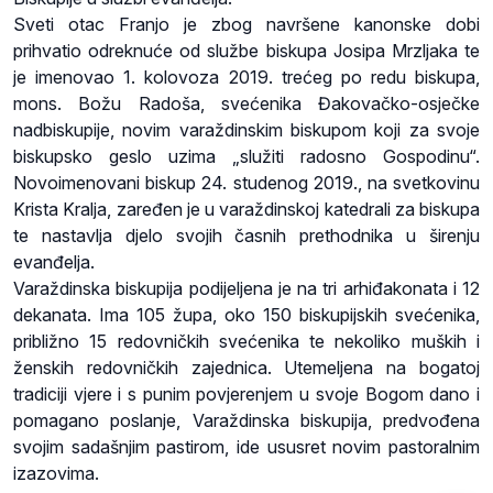
Sveti otac Franjo je zbog navršene kanonske dobi
prihvatio odreknuće od službe biskupa Josipa Mrzljaka te
je imenovao 1. kolovoza 2019. trećeg po redu biskupa,
mons. Božu Radoša, svećenika Đakovačko-osječke
nadbiskupije, novim varaždinskim biskupom koji za svoje
biskupsko geslo uzima „služiti radosno Gospodinu“.
Novoimenovani biskup 24. studenog 2019., na svetkovinu
Krista Kralja, zaređen je u varaždinskoj katedrali za biskupa
te nastavlja djelo svojih časnih prethodnika u širenju
evanđelja.
Varaždinska biskupija podijeljena je na tri arhiđakonata i 12
dekanata. Ima 105 župa, oko 150 biskupijskih svećenika,
približno 15 redovničkih svećenika te nekoliko muških i
ženskih redovničkih zajednica. Utemeljena na bogatoj
tradiciji vjere i s punim povjerenjem u svoje Bogom dano i
pomagano poslanje, Varaždinska biskupija, predvođena
svojim sadašnjim pastirom, ide ususret novim pastoralnim
izazovima.