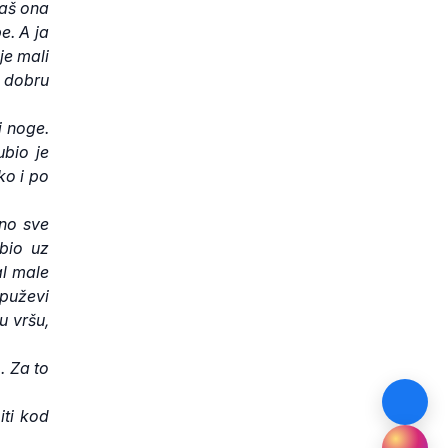
baš ona
e. A ja
je mali
 dobru
i noge.
ubio je
ko i po
no sve
bio uz
al male
 puževi
u vršu,
. Za to
iti kod