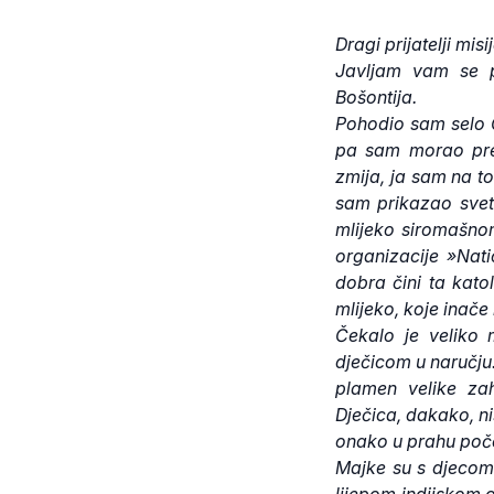
Dragi prijatelji misij
Javljam vam se p
Bošontija.
Pohodio sam selo Č
pa sam morao pren
zmija, ja sam na t
sam prikazao svet
mlijeko siromašnom
organizacije »Nat
dobra čini ta kato
mlijeko, koje inače 
Čekalo je veliko 
dječicom u naručju.
plamen velike zah
Dječica, dakako, ni
onako u prahu počel
Majke su s djecom 
lijepom indijskom 