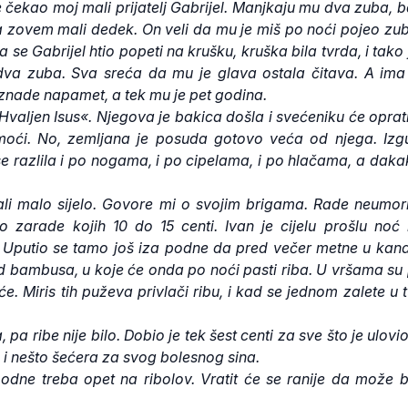
čekao moj mali prijatelj Gabrijel. Manjkaju mu dva zuba, 
a zovem mali dedek. On veli da mu je miš po noći pojeo zub
se Gabrijel htio popeti na krušku, kruška bila tvrda, i tako 
va zuba. Sva sreća da mu je glava ostala čitava. A ima
 znade napamet, a tek mu je pet godina.
valjen Isus«. Njegova je bakica došla i svećeniku će oprat
omoći. No, zemljana je posuda gotovo veća od njega. Izg
se razlila i po nogama, i po cipelama, i po hlačama, a daka
li malo sijelo. Govore mi o svojim brigama. Rade neumor
zarade kojih 10 do 15 centi. Ivan je cijelu prošlu noć 
. Uputio se tamo još iza podne da pred večer metne u kan
d bambusa, u koje će onda po noći pasti riba. U vršama su
e. Miris tih puževa privlači ribu, i kad se jednom zalete u t
 pa ribe nije bilo. Dobio je tek šest centi za sve što je ulovio
e i nešto šećera za svog bolesnog sina.
odne treba opet na ribolov. Vratit će se ranije da može b