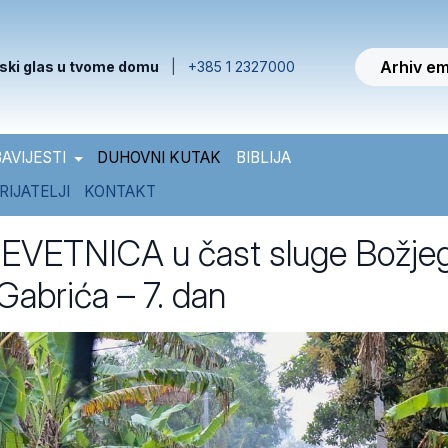
Arhiv em
ski glas u tvome domu
|
+385 1 2327000
AVIJESTI
DUHOVNI KUTAK
BIBLIJA
RIJATELJI
KONTAKT
EVETNICA u čast sluge Božje
Gabrića – 7. dan