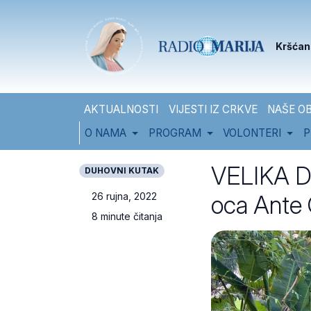
Skip to content
Skip to footer
Kršćan
AKTUALNOSTI
VIJESTI IZ CRKVE
NAŠE OB
O NAMA
PROGRAM
VOLONTERI
P
VELIKA D
DUHOVNI KUTAK
oca Ante 
26 rujna, 2022
8 minute čitanja