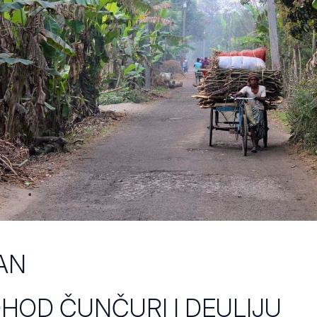
AN
HOD ČUNČURI I DEULIJU