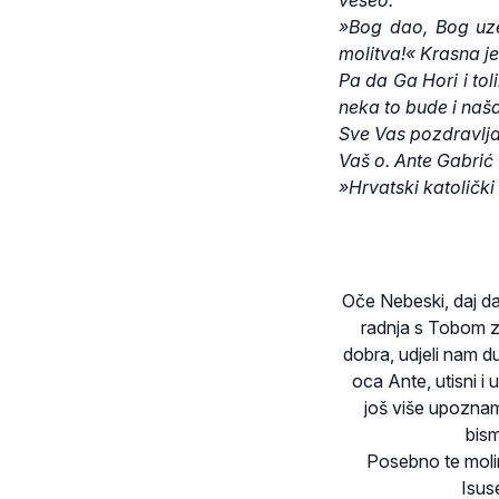
»Bog dao, Bog uze
molitva!« Krasna je
Pa da Ga Hori i tol
neka to bude i naš
Sve Vas pozdravlj
Vaš o. Ante Gabrić
»Hrvatski katolički
Oče Nebeski, daj da
radnja s Tobom z
dobra, udjeli nam d
oca Ante, utisni i
još više upozna
bism
Posebno te moli
Isus