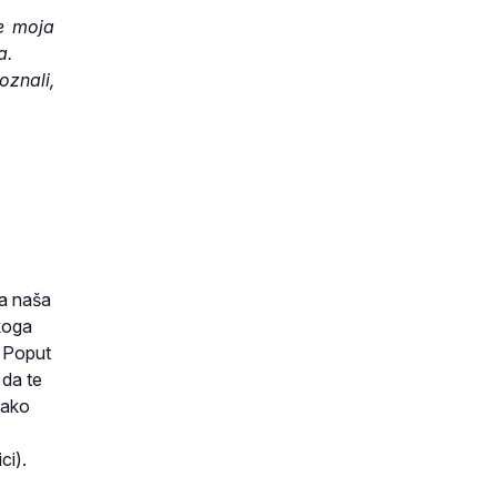
je moja
a.
oznali,
ka naša
koga
. Poput
 da te
kako
ci).