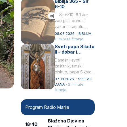
Biblija 365 – Sir
Praedicatorum – OP).
6-10
Svojim životom,
dubokom ljubavlju
Sir 6-10 6 1 Jer
prema Kristu…
zao glas donosi
zazor i sramotu,
kako to biva
08.08.2026. · BIBLIJA ·
grešniku
11 minute čitanja
licemjernom.2 Ne
Sveti papa Siksto
predaj se u…
II – dobar i
miroljubiv pastir
Današnji sveti
zaštitnik, rimski
biskup, papa Siksto
(Sixtus) II, prema
07.08.2026. · SVETAC
knjizi Liber
DANA ·
2 minute
Pontificalis bio je
čitanja
rođenjem Grk.
Obnovio je odnose s
Program Radio Marija
afričkim…
Blažena Djevica
18:40