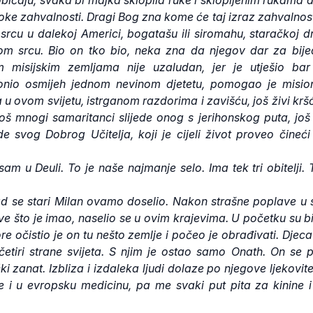
oke zahvalnosti. Dragi Bog zna kome će taj izraz zahvalnost
rcu u dalekoj Americi, bogatašu ili siromahu, staračkoj d
kom srcu. Bio on tko bio, neka zna da njegov dar za bije
im misijskim zemljama nije uzaludan, jer je utješio bar
onio osmijeh jednom nevinom djetetu, pomogao je misio
 u ovom svijetu, istrganom razdorima i zavišću, još živi kr
 još mnogi samaritanci slijede onog s jerihonskog puta, jo
ede svog Dobrog Učitelja, koji je cijeli život proveo čineć
m u Deuli. To je naše najmanje selo. Ima tek tri obitelji. 
ad se stari Milan ovamo doselio. Nakon strašne poplave u
sve što je imao, naselio se u ovim krajevima. U početku su bil
re očistio je on tu nešto zemlje i počeo je obrađivati. Djec
četiri strane svijeta. S njim je ostao samo Onath. On se
čki zanat. Izbliza i izdaleka ljudi dolaze po njegove ljekovite
e i u evropsku medicinu, pa me svaki put pita za kinine 