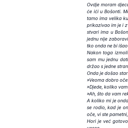
Ovdje moram djecu 
će ići u Bošonti. M
tamo ima velika kuć
prikazivao im je i 
stvari ima u Bošon
jednu nije zaboravi
tko onda ne bi išao
Nakon toga izmoli
sam mu jednu dati
držao s jedne stran
Onda je došao star
»Veoma dobro oče
»Djede, koliko vam
»Ah, što da vam re
A koliko mi je ond
se rodio, kad je o
oče, vi ste pametni
Hori je već gotovo 
veseo.