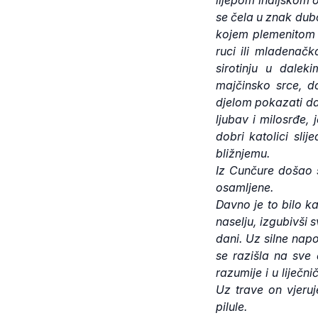
se čela u znak dub
kojem plemenitom s
ruci ili mladenač
sirotinju u dalek
majčinsko srce, d
djelom pokazati da
ljubav i milosrđe,
dobri katolici slij
bližnjemu.
Iz Cunčure došao sa
osamljene.
Davno je to bilo k
naselju, izgubivši 
dani. Uz silne napo
se razišla na sve 
razumije i u liječni
Uz trave on vjeruj
pilule.