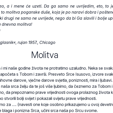
o, a i mene će uzeti. Da ga samo ne uvrijedim, eto, to 
 to molitva poganske duše, koja je po naravi dobra i pošten
iki drugi ne samo ne uvrijede, nego da bi Ga slavili i bolje up
a dnevna molitva!
a
 glasnik«, rujan 1957., Chicago
Molitva
 i mi naše godine života ne protratimo uzaludno. Neka se sva
apočeta s Tobom i završi. Presveto Srce Isusovo, izvore sva
uhovne darove, vječne darove svjetla, poniznosti, mira i ljubavi
 u naša srca želju da te još više ljubimo, da čeznemo za Tobom i
mo, da prepoznamo prave vrijednosti ovoga prolaznog života 
o stvorili bolji svijet i pokazali svijetu prave vrijednosti.
mo za …. (navesti one koje osobno prikazujemo u ovoj devetni
e blaga i ponizna Srca, učini srca naša po Srcu svome.