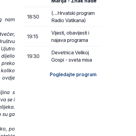
Marija - Znak nade
(…Hrvatski program
18:50
og nam
Radio Vatikana)
Vijesti, obavijesti i
dvečer,
19:15
najava programa
društvu
 Ujutro
Devetnica Velikoj
dijelio
19:30
Gospi - sveta misa
i preko
koliko
Pogledajte program
a ovdje
ljina s
va se i
ijeka.
o su ga
eko, po
dotakla