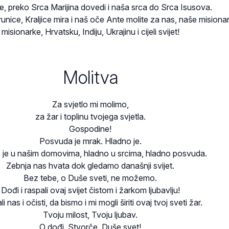
, preko Srca Marijina dovedi i naša srca do Srca Isusova.
runice, Kraljice mira i naš oče Ante molite za nas, naše misionar
misionarke, Hrvatsku, Indiju, Ukrajinu i cijeli svijet!
Molitva
Za svjetlo mi molimo,
za žar i toplinu tvojega svjetla.
Gospodine!
Posvuda je mrak. Hladno je.
 je u našim domovima, hladno u srcima, hladno posvuda.
Zebnja nas hvata dok gledamo današnji svijet.
Bez tebe, o Duše sveti, ne možemo.
Dođi i raspali ovaj svijet čistom i žarkom ljubavlju!
i nas i očisti, da bismo i mi mogli širiti ovaj tvoj sveti žar.
Tvoju milost, Tvoju ljubav.
O dođi, Stvorče, Duše svet!