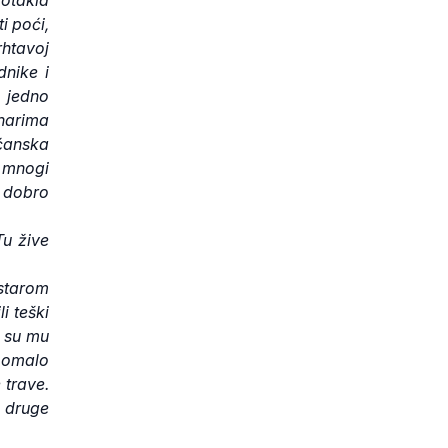
i poći,
rhtavoj
dnike i
 jedno
narima
šćanska
š mnogi
i dobro
Tu žive
 starom
i teški
a su mu
 pomalo
 trave.
i druge