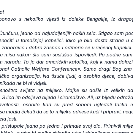
a!
onovo s nekoliko vijesti iz daleke Bengalije, iz drag
unčuru, jedno od najudaljenijih naših sela. Stigao sam po
oćiti u tamošnjoj kapelici. Iako je bilo dosta straha u 
o zaboravio i dobro zaspao i odmorio se u rečenoj kapelici.
u misu nakon što sam saslušao ispovijedi. Po podne sam 
 narodu. To je dar američkih katolika, koji k nama dolaz
ional Catholic Welfare Conference«. Samo dragi Bog zna 
lička organizacija. Na tisuće ljudi, a osobito djece, dobiv
nikada ne bi ni vidjeli.
mnoštvo svijeta na mlijeko. Majke su došle iz velikih da
 S lica im odsijeva bijeda i siromaštvo. Ali, uz bijedu odraža
valnosti, osobito kad su pred sobom ugledali toliko ml
su mogla čekati da se to mlijeko odnese kući i pripravi, neg
a jesti.
pristupale jedna po jedna i primale svoj dio. Primivši mlij
običaju, svaka bi majka sklopila ruke i sklopljenim rukama 