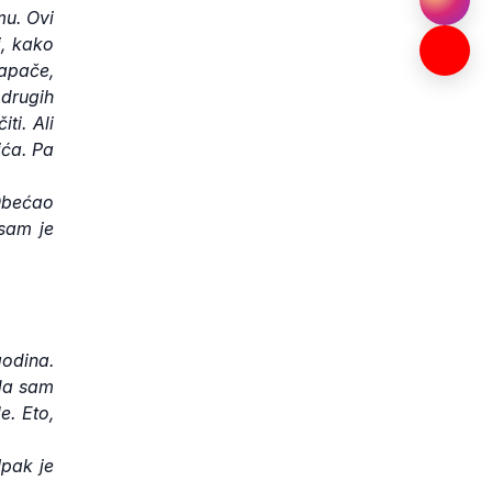
mu. Ovi
i, kako
Dapače,
 drugih
ti. Ali
ića. Pa
 Obećao
 sam je
godina.
 da sam
e. Eto,
Ipak je