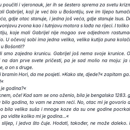
poučiti i vjeronauk, jer ih se šestero sprema za svetu kriz
ali Gabrijel, koji je već bio u Bošontiju, sve im lijepo tumač
a, gdje otac stanuje, i jedna još veća, gdje stanuje Isus. 
zvonjavu zvona kao i tutnjavu motora s lađa na rijeci. I toliko
tiju, koje mali Gabrijel nije mogao sve odjednom rastumači
o. U očevoj sobi ima jedna velika, velika kutija puna kolač
 u Bošonti!?
li smo zajedno krunicu. Gabrijel još nema svoje krunice.
 na dan prve svete pričesti, pa je sad molio na moju: ja
e, a on s druge.
i bramin Hori, da me posjeti. »Kako ste, djede?« zapitam ga.
!«
 je godina?«
knem, oče! Kad sam se ono oženio, bila je bengalska 1283. 
a bilo godina, to vam ne znam reći. No, otac mi je govorio
no bila velika suša i mnoge koze da su one godine pocrkal
, pa vidite koliko mi je godina…«
slijep, i jedva što čuje. Hodati, također, ne može daleko. 