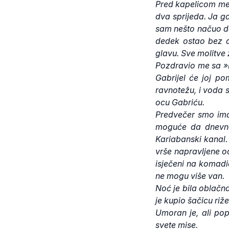
Pred kapelicom me 
dva sprijeda. Ja g
sam nešto načuo da 
dedek ostao bez d
glavu. Sve molitve
Pozdravio me sa »H
Gabrijel će joj p
ravnotežu, i voda 
ocu Gabriću.
Predvečer smo ima
moguće da dnevno 
Kariabanski kanal
vrše napravljene o
isječeni na komadić
ne mogu više van.
Noć je bila oblačna,
je kupio šačicu riž
Umoran je, ali pop
svete mise.