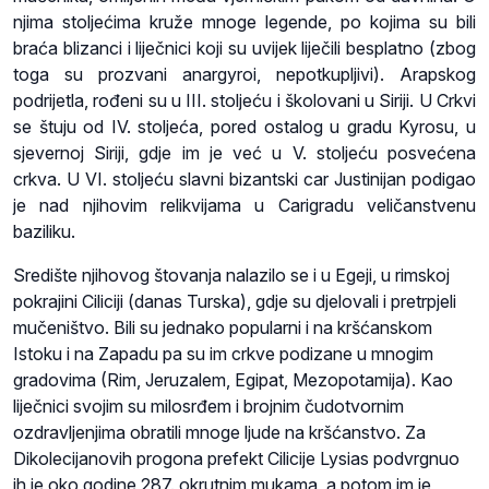
njima stoljećima kruže mnoge legende, po kojima su bili
braća blizanci i liječnici koji su uvijek liječili besplatno (zbog
toga su prozvani anargyroi, nepotkupljivi). Arapskog
podrijetla, rođeni su u III. stoljeću i školovani u Siriji. U Crkvi
se štuju od IV. stoljeća, pored ostalog u gradu Kyrosu, u
sjevernoj Siriji, gdje im je već u V. stoljeću posvećena
crkva. U VI. stoljeću slavni bizantski car Justinijan podigao
je nad njihovim relikvijama u Carigradu veličanstvenu
baziliku.
Središte njihovog štovanja nalazilo se i u Egeji, u rimskoj
pokrajini Ciliciji (danas Turska), gdje su djelovali i pretrpjeli
mučeništvo. Bili su jednako popularni i na kršćanskom
Istoku i na Zapadu pa su im crkve podizane u mnogim
gradovima (Rim, Jeruzalem, Egipat, Mezopotamija). Kao
liječnici svojim su milosrđem i brojnim čudotvornim
ozdravljenjima obratili mnoge ljude na kršćanstvo. Za
Dikolecijanovih progona prefekt Cilicije Lysias podvrgnuo
ih je oko godine 287. okrutnim mukama, a potom im je