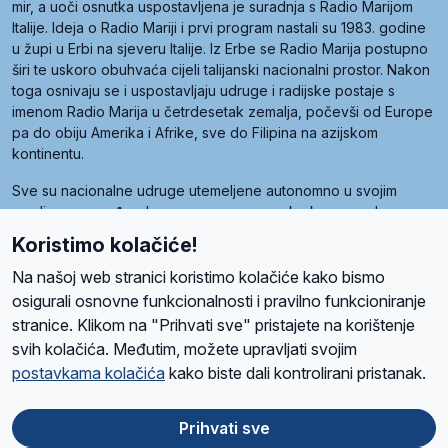
mir, a uoči osnutka uspostavljena je suradnja s Radio Marijom
Italije. Ideja o Radio Mariji i prvi program nastali su 1983. godine
u župi u Erbi na sjeveru Italije. Iz Erbe se Radio Marija postupno
širi te uskoro obuhvaća cijeli talijanski nacionalni prostor. Nakon
toga osnivaju se i uspostavljaju udruge i radijske postaje s
imenom Radio Marija u četrdesetak zemalja, počevši od Europe
pa do obiju Amerika i Afrike, sve do Filipina na azijskom
kontinentu.
Sve su nacionalne udruge utemeljene autonomno u svojim
zemljama, a međusobna su povezane preko krovne udruge
pod nazivom Svjetska obitelj Radio Marije (World Family of
Koristimo kolačiće!
Radio Maria). Svjetsku obitelj utemeljilo je sedam članica, među
kojima je i hrvatska Udruga Radio Marija.
Na našoj web stranici koristimo kolačiće kako bismo
osigurali osnovne funkcionalnosti i pravilno funkcioniranje
stranice. Klikom na "Prihvati sve" pristajete na korištenje
svih kolačića. Međutim, možete upravljati svojim
O nama
Radio
Program
Volonteri
Prijatelji
Kontakt
Pravila privatnosti
postavkama kolačića
kako biste dali kontrolirani pristanak.
Kolačići
Uvjeti korištenja
Ova stranica je zaštićena Google reCAPTCHA sustavom
Prihvati sve