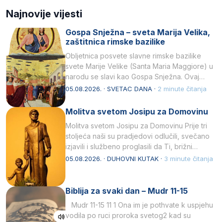
Najnovije vijesti
Gospa Snježna – sveta Marija Velika,
zaštitnica rimske bazilike
Obljetnica posvete slavne rimske bazilike
svete Marije Velike (Santa Maria Maggiore) u
narodu se slavi kao Gospa Snježna. Ovaj
naziv, Sancta Maria…
05.08.2026. · SVETAC DANA ·
2 minute čitanja
Molitva svetom Josipu za Domovinu
Molitva svetom Josipu za Domovinu Prije tri
stoljeća naši su pradjedovi odlučili, svečano
izjavili i službeno proglasili da Ti, brižni
Poočime Isusov,…
05.08.2026. · DUHOVNI KUTAK ·
3 minute čitanja
Biblija za svaki dan – Mudr 11-15
Mudr 11-15 11 1 Ona im je pothvate k uspjehu
vodila po ruci proroka svetog2 kad su