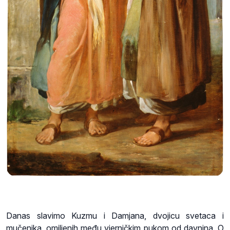
Danas slavimo Kuzmu i Damjana, dvojicu svetaca i
mučenika, omiljenih među vjerničkim pukom od davnina. O