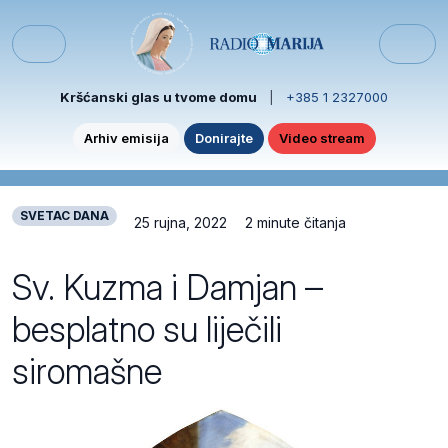
Skip to content
Skip to footer
Menu
Kršćanski glas u tvome domu
|
+385 1 2327000
Arhiv emisija
Donirajte
Video stream
SVETAC DANA
25 rujna, 2022
2 minute čitanja
Sv. Kuzma i Damjan –
besplatno su liječili
siromašne