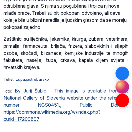
odrubljena glava. S njima su pogubljena i trojica njihove
mlađe braće. Trebali su biti pokopani odvojeno, ali deva
koja je bila u blizini naredila je ljudskim glasom da se moraju
pokopati zajedno.
Zaštitnici su liječnika, ljekarnika, kirurga, zubara, veterinara,
primalja, farmaceuta, brijača, frizera, slabovidnih i slijepih
osoba, siročadi, blizanaca, kemijske industrije te mnogih
fakulteta, naselja, župa, crkava, kapela diljem svijeta i
hrvatskih krajeva.
Tekst:
zupa.jastrebarsko
By Jurij Šubic – This image is available from the
Foto:
National Gallery of Slovenia website under the reference
number NGS0451., Public Domain,
https://commons.wikimedia.org/w/index.php?
curid=17209897