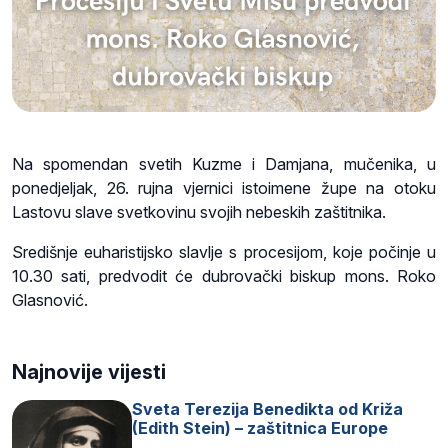
N
a spomendan svetih Kuzme i Damjana, mučenika, u
ponedjeljak, 26. rujna vjernici istoimene župe na otoku
Lastovu slave svetkovinu svojih nebeskih zaštitnika.
Središnje euharistijsko slavlje s procesijom, koje počinje u
10.30 sati, predvodit će dubrovački biskup mons. Roko
Glasnović.
Najnovije vijesti
Sveta Terezija Benedikta od Križa
(Edith Stein) – zaštitnica Europe