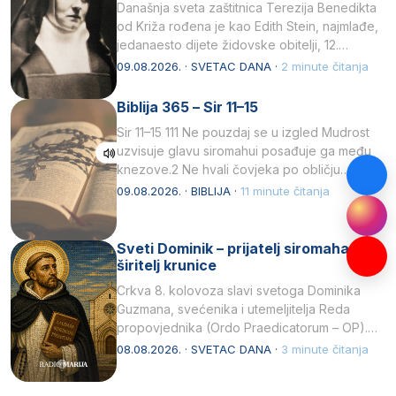
Današnja sveta zaštitnica Terezija Benedikta
od Križa rođena je kao Edith Stein, najmlađe,
jedanaesto dijete židovske obitelji, 12.
listopada 1891, u Wrocławu…
09.08.2026. · SVETAC DANA ·
2 minute čitanja
Biblija 365 – Sir 11–15
Sir 11–15 111 Ne pouzdaj se u izgled Mudrost
uzvisuje glavu siromahui posađuje ga među
knezove.2 Ne hvali čovjeka po obličju
njegovui…
09.08.2026. · BIBLIJA ·
11 minute čitanja
Sveti Dominik – prijatelj siromaha i
širitelj krunice
Crkva 8. kolovoza slavi svetoga Dominika
Guzmana, svećenika i utemeljitelja Reda
propovjednika (Ordo Praedicatorum – OP).
Svojim životom, dubokom ljubavlju prema
08.08.2026. · SVETAC DANA ·
3 minute čitanja
Kristu…