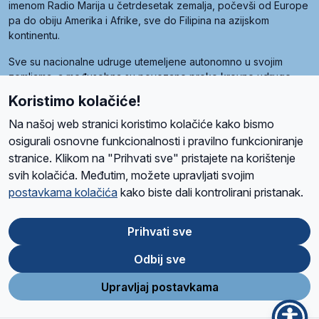
imenom Radio Marija u četrdesetak zemalja, počevši od Europe
pa do obiju Amerika i Afrike, sve do Filipina na azijskom
kontinentu.
Sve su nacionalne udruge utemeljene autonomno u svojim
zemljama, a međusobna su povezane preko krovne udruge
pod nazivom Svjetska obitelj Radio Marije (World Family of
Koristimo kolačiće!
Radio Maria). Svjetsku obitelj utemeljilo je sedam članica, među
kojima je i hrvatska Udruga Radio Marija.
Na našoj web stranici koristimo kolačiće kako bismo
osigurali osnovne funkcionalnosti i pravilno funkcioniranje
stranice. Klikom na "Prihvati sve" pristajete na korištenje
svih kolačića. Međutim, možete upravljati svojim
O nama
Radio
Program
Volonteri
Prijatelji
Kontakt
Pravila privatnosti
postavkama kolačića
kako biste dali kontrolirani pristanak.
Kolačići
Uvjeti korištenja
Ova stranica je zaštićena Google reCAPTCHA sustavom
Prihvati sve
Odbij sve
App
Google
Store
Play
Upravljaj postavkama
Design and development
SIK
&
C-Tel