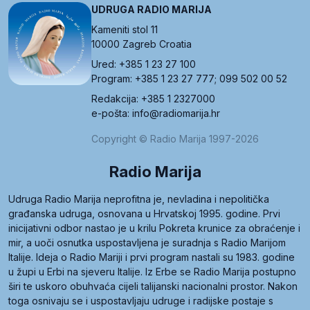
UDRUGA RADIO MARIJA
Kameniti stol 11
10000 Zagreb Croatia
Ured: +385 1 23 27 100
Program: +385 1 23 27 777; 099 502 00 52
Redakcija: +385 1 2327000
e-pošta: info@radiomarija.hr
Copyright © Radio Marija 1997-2026
Radio Marija
Udruga Radio Marija neprofitna je, nevladina i nepolitička
građanska udruga, osnovana u Hrvatskoj 1995. godine. Prvi
inicijativni odbor nastao je u krilu Pokreta krunice za obraćenje i
mir, a uoči osnutka uspostavljena je suradnja s Radio Marijom
Italije. Ideja o Radio Mariji i prvi program nastali su 1983. godine
u župi u Erbi na sjeveru Italije. Iz Erbe se Radio Marija postupno
širi te uskoro obuhvaća cijeli talijanski nacionalni prostor. Nakon
toga osnivaju se i uspostavljaju udruge i radijske postaje s