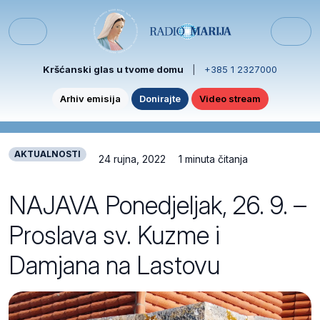
Skip to content
Skip to footer
Menu
Kršćanski glas u tvome domu
|
+385 1 2327000
Arhiv emisija
Donirajte
Video stream
AKTUALNOSTI
24 rujna, 2022
1 minuta čitanja
NAJAVA Ponedjeljak, 26. 9. –
Proslava sv. Kuzme i
Damjana na Lastovu