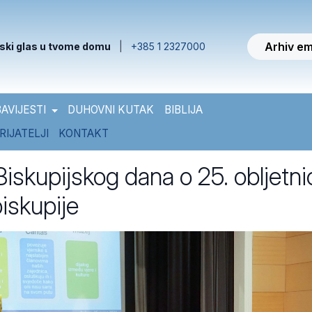
Arhiv em
ski glas u tvome domu
|
+385 1 2327000
AVIJESTI
DUHOVNI KUTAK
BIBLIJA
RIJATELJI
KONTAKT
iskupijskog dana o 25. obljetni
iskupije