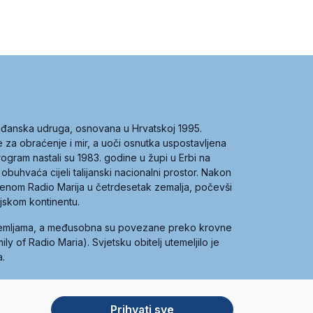
građanska udruga, osnovana u Hrvatskoj 1995.
ce za obraćenje i mir, a uoči osnutka uspostavljena
 program nastali su 1983. godine u župi u Erbi na
 obuhvaća cijeli talijanski nacionalni prostor. Nakon
 imenom Radio Marija u četrdesetak zemalja, počevši
ijskom kontinentu.
zemljama, a međusobna su povezane preko krovne
y of Radio Maria). Svjetsku obitelj utemeljilo je
a.
Prihvati sve