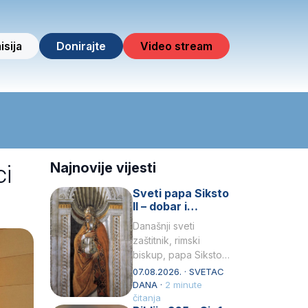
isija
Donirajte
Video stream
ci
Najnovije vijesti
Sveti papa Siksto
II – dobar i
miroljubiv pastir
Današnji sveti
zaštitnik, rimski
biskup, papa Siksto
(Sixtus) II, prema
07.08.2026. · SVETAC
knjizi Liber
DANA ·
2 minute
Pontificalis bio je
čitanja