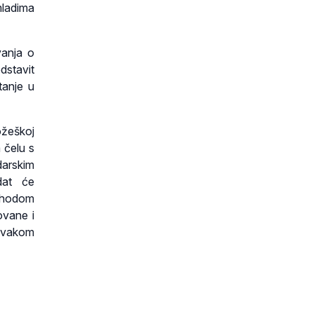
mladima
vanja o
dstavit
tanje u
požeškoj
 čelu s
arskim
dat će
shodom
ovane i
 svakom