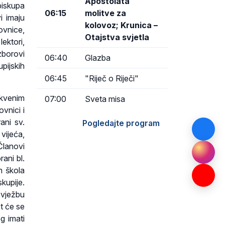
Apostolata
biskupa
06:15
molitve za
i imaju
kolovoz; Krunica –
ovnice,
Otajstva svjetla
lektori,
zborovi
06:40
Glazba
upijskih
06:45
"Riječ o Riječi"
kvenim
07:00
Sveta misa
vnici i
ani sv.
Pogledajte program
vijeća,
Članovi
ani bl.
h škola
kupije.
 vježbu
st će se
g imati