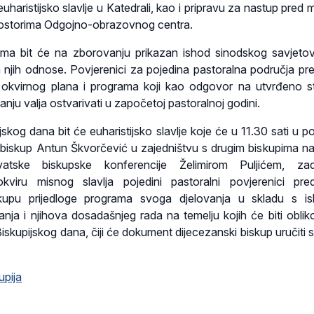
uharistijsko slavlje u Katedrali, kao i pripravu za nastup pred 
prostorima Odgojno-obrazovnog centra.
ma bit će na zborovanju prikazan ishod sinodskog savjeto
a njih odnose. Povjerenici za pojedina pastoralna područja pre
 okvirnog plana i programa koji kao odgovor na utvrđeno s
ju valja ostvarivati u započetoj pastoralnoj godini.
ijskog dana bit će euharistijsko slavlje koje će u 11.30 sati u 
i biskup Antun Škvorčević u zajedništvu s drugim biskupima na
vatske biskupske konferencije Želimirom Puljićem, zad
viru misnog slavlja pojedini pastoralni povjerenici pre
kupu prijedloge programa svoga djelovanja u skladu s i
nja i njihova dosadašnjeg rada na temelju kojih će biti oblik
iskupijskog dana, čiji će dokument dijecezanski biskup uručiti
upija