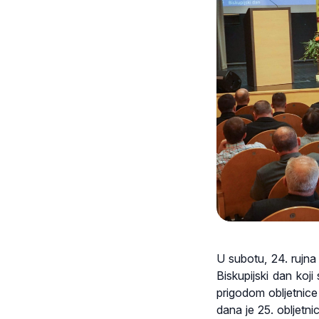
U subotu, 24. rujn
Biskupijski dan koj
prigodom obljetnic
dana je 25. obljetn