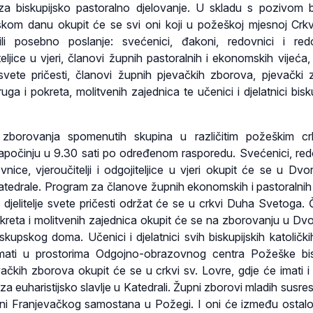
a biskupijsko pastoralno djelovanje. U skladu s pozivom 
skom danu okupit će se svi oni koji u požeškoj mjesnoj Crkv
li posebno poslanje: svećenici, đakoni, redovnici i red
iteljice u vjeri, članovi župnih pastoralnih i ekonomskih vijeća, 
ji svete pričesti, članovi župnih pjevačkih zborova, pjevački 
uga i pokreta, molitvenih zajednica te učenici i djelatnici bisk
zborovanja spomenutih skupina u različitim požeškim cr
apočinju u 9.30 sati po određenom rasporedu. Svećenici, redo
nice, vjeroučitelji i odgojiteljice u vjeri okupit će se u Dvor
atedrale. Program za članove župnih ekonomskih i pastoralnih 
e djelitelje svete pričesti održat će se u crkvi Duha Svetoga. 
kreta i molitvenih zajednica okupit će se na zborovanju u Dvor
skupskog doma. Učenici i djelatnici svih biskupijskih katolički
mati u prostorima Odgojno-obrazovnog centra Požeške bis
ačkih zborova okupit će se u crkvi sv. Lovre, gdje će imati i
 za euharistijsko slavlje u Katedrali. Župni zborovi mladih susre
ani Franjevačkog samostana u Požegi. I oni će između ostalo