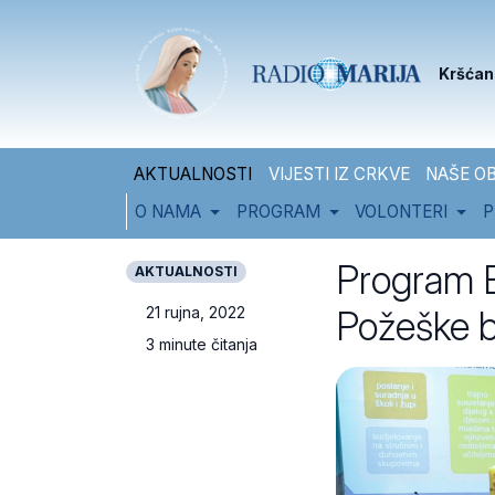
Skip to content
Skip to footer
Kršćan
AKTUALNOSTI
VIJESTI IZ CRKVE
NAŠE OB
O NAMA
PROGRAM
VOLONTERI
P
Program B
AKTUALNOSTI
Požeške b
21 rujna, 2022
3 minute čitanja