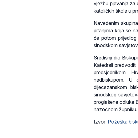
vježbu pjevanja za e
katoličkih škola u 
Navedenim skupina
pitanjima koja se n
će potom prijedlog
sinodskom savjetovan
Središnji dio Biskup
Katedrali predvodit
predsjednikom Hr
nadbiskupom. U ok
dijecezanskom bis
sinodskog savjetova
proglašene odluke B
nazočnom župniku.
Izvor:
Požeška bisk