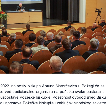
a 2022. na poziv biskupa Antuna Škvorčevića u Požegi će se 
i se već tradicionalno organizira na početku svake pastoralne
e uspostave Požeške biskupije. Posebnost ovogodišnjeg Bisku
ica uspostave Požeške biskupije i zaključak sinodskog savjeto