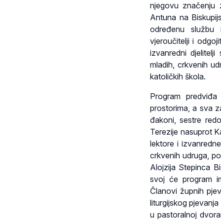
njegovu značenju z
Antuna na Biskupij
određenu službu i
vjeroučitelji i odgoj
izvanredni djelitel
mladih, crkvenih udr
katoličkih škola.
Program predviđa 
prostorima, a sva z
đakoni, sestre redov
Terezije nasuprot K
lektore i izvanredn
crkvenih udruga, po
Alojzija Stepinca Bi
svoj će program i
Članovi župnih pjev
liturgijskog pjevanja
u pastoralnoj dvor