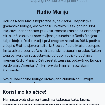
Copyright © Radio Marija 1997-2026
Radio Marija
Udruga Radio Marija neprofitna je, nevladina i nepolitička
građanska udruga, osnovana u Hrvatskoj 1995. godine. Prvi
inicijativni odbor nastao je u krilu Pokreta krunice za obraćenje i
mir, a uoči osnutka uspostavljena je suradnja s Radio Marijom
Italije. Ideja o Radio Mariji i prvi program nastali su 1983. godine
u župi u Erbi na sjeveru Italije. Iz Erbe se Radio Marija postupno
širi te uskoro obuhvaća cijeli talijanski nacionalni prostor. Nakon
toga osnivaju se i uspostavljaju udruge i radijske postaje s
imenom Radio Marija u četrdesetak zemalja, počevši od Europe
pa do obiju Amerika i Afrike, sve do Filipina na azijskom
kontinentu.
Sve su nacionalne udruge utemeljene autonomno u svojim
zemljama, a međusobna su povezane preko krovne udruge
pod nazivom Svjetska obitelj Radio Marije (World Family of
Koristimo kolačiće!
Radio Maria). Svjetsku obitelj utemeljilo je sedam članica, među
kojima je i hrvatska Udruga Radio Marija.
Na našoj web stranici koristimo kolačiće kako bismo
osigurali osnovne funkcionalnosti i pravilno funkcioniranje