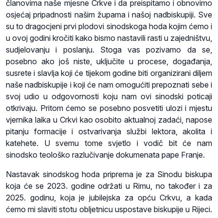
članovima naše mjesne Crkve i da preispitamo i obnovimo
osjećaj pripadnosti našim župama i našoj nadbiskupiji. Sve
su to dragocjeni prvi plodovi sinodskoga hoda kojim ćemo i
u ovoj godini kročiti kako bismo nastavili rasti u zajedništvu,
sudjelovanju i poslanju. Stoga vas pozivamo da se,
posebno ako još niste, uključite u procese, događanja,
susrete i slavlja koji će tijekom godine biti organizirani diljem
naše nadbiskupije i koji će nam omogućiti prepoznati sebe i
svoj udio u odgovornosti koju nam ovi sinodski poticaji
otkrivaju. Pritom ćemo se posebno posvetiti ulozi i mjestu
vjernika laika u Crkvi kao osobito aktualnoj zadaći, napose
pitanju formacije i ostvarivanja službi lektora, akolita i
katehete. U svemu tome svjetlo i vodič bit će nam
sinodsko teološko razlučivanje dokumenata pape Franje.
Nastavak sinodskog hoda priprema je za Sinodu biskupa
koja će se 2023. godine održati u Rimu, no također i za
2025. godinu, koja je jubilejska za opću Crkvu, a kada
ćemo mi slaviti stotu obljetnicu uspostave biskupije u Rijeci.