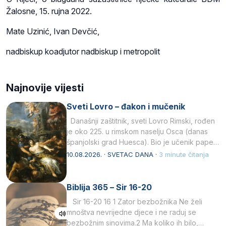
Žalosne, 15. rujna 2022.
Mate Uzinić, Ivan Devčić,
nadbiskup koadjutor nadbiskup i metropolit
Najnovije vijesti
Sveti Lovro – đakon i mučenik
Današnji zaštitnik, sveti Lovro Rimski, rođen
je oko 225. u rimskom naselju Osca (danas
španjolski grad Huesca). Bio je učenik pape…
10.08.2026. · SVETAC DANA ·
3 minute čitanja
Biblija 365 – Sir 16-20
Sir 16-20 16 1 Zator bezbožnika Ne želi
mnoštva nevrijedne djece i ne raduj se
bezbožnim sinovima.2 Ma koliko ih bilo,…