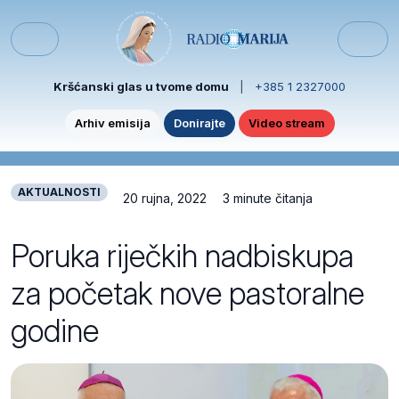
Skip to content
Skip to footer
Menu
Kršćanski glas u tvome domu
|
+385 1 2327000
Arhiv emisija
Donirajte
Video stream
AKTUALNOSTI
20 rujna, 2022
3 minute čitanja
Poruka riječkih nadbiskupa
za početak nove pastoralne
godine