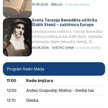
10.08.2026. · BIBLIJA ·
11 minute čitanja
Sveta Terezija Benedikta od Križa
(Edith Stein) – zaštitnica Europe
Današnja sveta zaštitnica Terezija Benedikta
od Križa rođena je kao Edith Stein, najmlađe,
jedanaesto dijete židovske obitelji, 12.
listopada 1891, u Wrocławu…
09.08.2026. · SVETAC DANA ·
2 minute čitanja
Program Radio Marija
11:00
Radio knjižara
12:00
Anđeo Gospodnji; Molitva - Srednji čas
12:10
Glazba