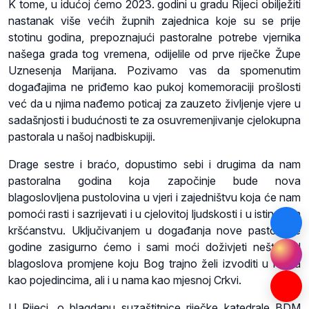
K tome, u idućoj ćemo 2023. godini u gradu Rijeci obilježiti
nastanak više većih župnih zajednica koje su se prije
stotinu godina, prepoznajući pastoralne potrebe vjernika
našega grada tog vremena, odijelile od prve riječke Župe
Uznesenja Marijana. Pozivamo vas da spomenutim
događajima ne priđemo kao pukoj komemoraciji prošlosti
već da u njima nađemo poticaj za zauzeto življenje vjere u
sadašnjosti i budućnosti te za osuvremenjivanje cjelokupna
pastorala u našoj nadbiskupiji.
Drage sestre i braćo, dopustimo sebi i drugima da nam
pastoralna godina koja započinje bude nova
blagoslovljena pustolovina u vjeri i zajedništvu koja će nam
pomoći rasti i sazrijevati i u cjelovitoj ljudskosti i u istinskom
kršćanstvu. Uključivanjem u događanja nove pastoralne
godine zasigurno ćemo i sami moći doživjeti nešto od
blagoslova promjene koju Bog trajno želi izvoditi u nama
kao pojedincima, ali i u nama kao mjesnoj Crkvi.
U Rijeci, o blagdanu suzaštitnice riječke katedrale BDM