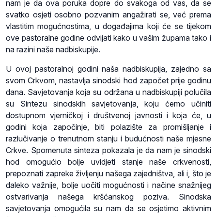
nam je da ova poruka dopre do svakoga od vas, da se
svatko osjeti osobno pozvanim angažirati se, već prema
vlastitim mogućnostima, u događajima koji će se tijekom
ove pastoralne godine odvijati kako u vašim župama tako i
na razini naše nadbiskupije.
U ovoj pastoralnoj godini naša nadbiskupija, zajedno sa
svom Crkvom, nastavlja sinodski hod započet prije godinu
dana. Savjetovanja koja su održana u nadbiskupiji polučila
su Sintezu sinodskih savjetovanja, koju ćemo učiniti
dostupnom vjerničkoj i društvenoj javnosti i koja će, u
godini koja započinje, biti polazište za promišljanje i
razlučivanje o trenutnom stanju i budućnosti naše mjesne
Crkve. Spomenuta sinteza pokazala je da nam je sinodski
hod omogućio bolje uvidjeti stanje naše crkvenosti,
prepoznati zapreke življenju našega zajedništva, ali i, što je
daleko važnije, bolje uočiti mogućnosti i načine snažnijeg
ostvarivanja našega kršćanskog poziva. Sinodska
savjetovanja omogućila su nam da se osjetimo aktivnim