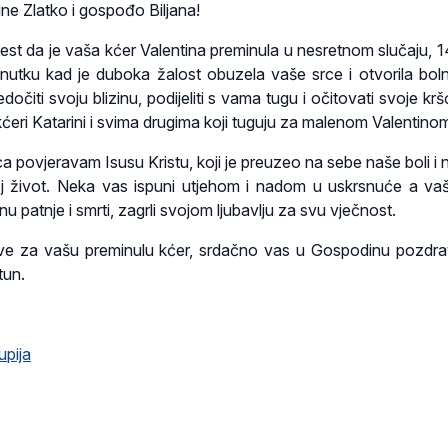
e Zlatko i gospođo Biljana!
est da je vaša kćer Valentina preminula u nesretnom slučaju, 14
nutku kad je duboka žalost obuzela vaše srce i otvorila bol
dočiti svoju blizinu, podijeliti s vama tugu i očitovati svoje k
ćeri Katarini i svima drugima koji tuguju za malenom Valentino
 povjeravam Isusu Kristu, koji je preuzeo na sebe naše boli i n
j život. Neka vas ispuni utjehom i nadom u uskrsnuće a va
u patnje i smrti, zagrli svojom ljubavlju za svu vječnost.
tve za vašu preminulu kćer, srdačno vas u Gospodinu pozdra
tun.
upija