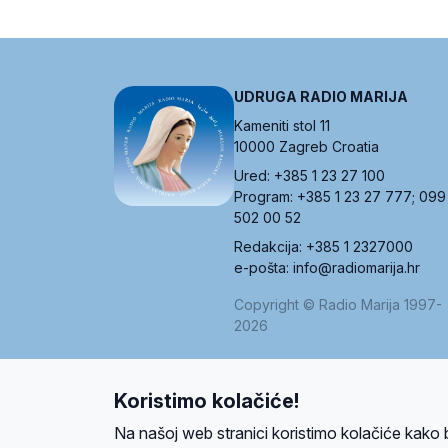
UDRUGA RADIO MARIJA
Kameniti stol 11
10000 Zagreb Croatia
Ured: +385 1 23 27 100
Program: +385 1 23 27 777; 099
502 00 52
Redakcija: +385 1 2327000
e-pošta: info@radiomarija.hr
Copyright © Radio Marija 1997-
2026
Koristimo kolačiće!
O nama
Radio
Program
Volonteri
Prijatelji
Kontakt
Pravi
Na našoj web stranici koristimo kolačiće kako 
Ova stranica je zaštićena Google reCAPTCH