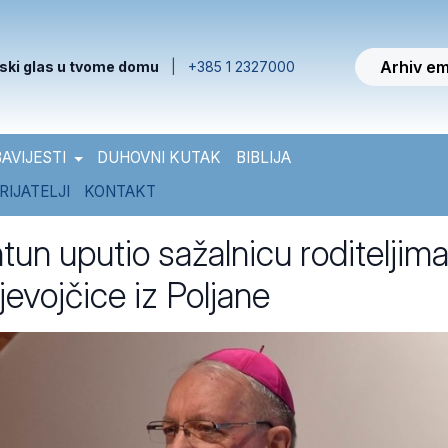
Arhiv em
ski glas u tvome domu
|
+385 1 2327000
AVIJESTI
DUHOVNI KUTAK
BIBLIJA
RIJATELJI
KONTAKT
tun uputio sažalnicu roditeljim
jevojčice iz Poljane