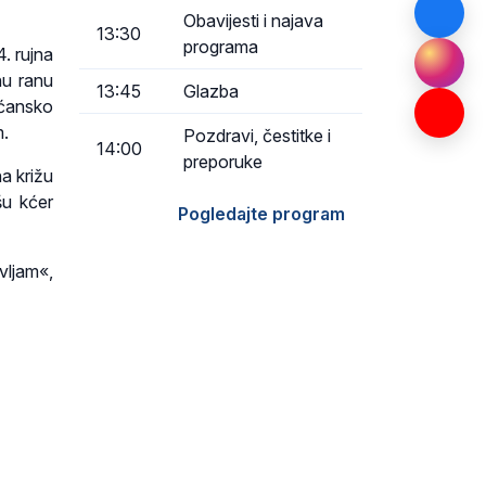
Obavijesti i najava
13:30
programa
. rujna
nu ranu
13:45
Glazba
ršćansko
m.
Pozdravi, čestitke i
14:00
preporuke
a križu
šu kćer
Pogledajte program
vljam«,