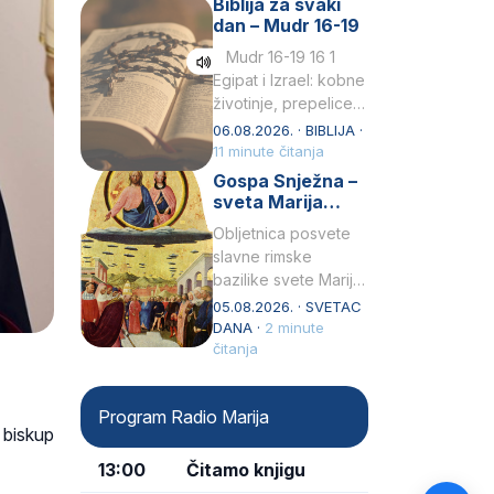
Biblija za svaki
Petar u svojoj
dan – Mudr 16-19
drugoj…
Mudr 16-19 16 1
Egipat i Izrael: kobne
životinje, prepelice
Zato bijahu
06.08.2026. · BIBLIJA ·
primjereno kažnjeni
11 minute čitanja
sličnim životinjamai
Gospa Snježna –
mučeni mnoštvom
sveta Marija
kukaca.2 A narod…
Velika, zaštitnica
Obljetnica posvete
rimske bazilike
slavne rimske
bazilike svete Marije
Velike (Santa Maria
05.08.2026. · SVETAC
Maggiore) u narodu
DANA ·
2 minute
se slavi kao Gospa
čitanja
Snježna. Ovaj naziv,
Sancta Maria…
Program Radio Marija
 biskup
13:00
Čitamo knjigu