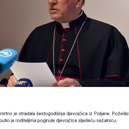
 smrtno je stradala šestogodišnja djevojčica iz Poljane. Požeški
tio je roditeljima poginule djevojčice sljedeću sažalnicu.