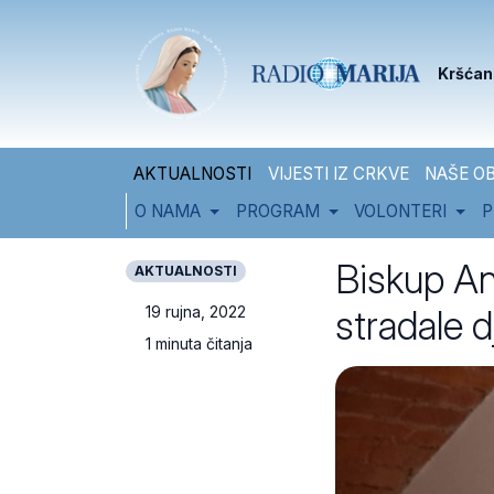
Skip to content
Skip to footer
Kršćan
AKTUALNOSTI
VIJESTI IZ CRKVE
NAŠE OB
O NAMA
PROGRAM
VOLONTERI
P
Biskup An
AKTUALNOSTI
stradale d
19 rujna, 2022
1 minuta čitanja