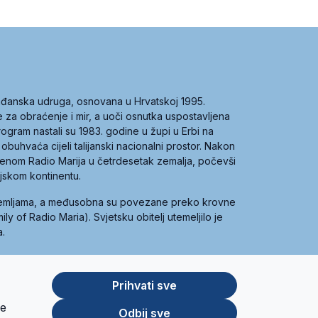
građanska udruga, osnovana u Hrvatskoj 1995.
ce za obraćenje i mir, a uoči osnutka uspostavljena
 program nastali su 1983. godine u župi u Erbi na
 obuhvaća cijeli talijanski nacionalni prostor. Nakon
 imenom Radio Marija u četrdesetak zemalja, počevši
ijskom kontinentu.
zemljama, a međusobna su povezane preko krovne
y of Radio Maria). Svjetsku obitelj utemeljilo je
a.
Prihvati sve
je
App
Google
Odbij sve
Store
Play