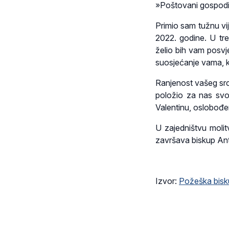
»Poštovani gospodin
Primio sam tužnu vij
2022. godine. U tre
želio bih vam posvje
suosjećanje vama, k
Ranjenost vašeg srca
položio za nas svo
Valentinu, oslobođen
U zajedništvu moli
završava biskup An
Izvor:
Požeška bisk