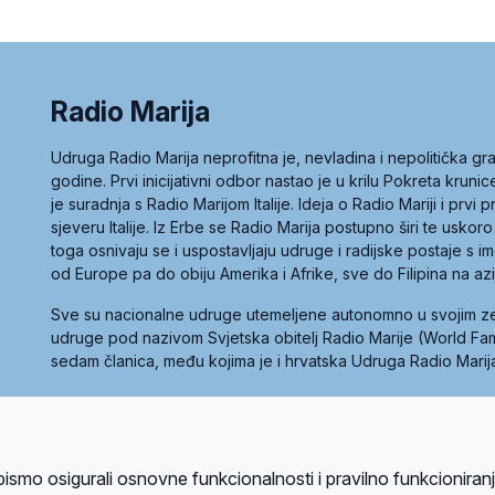
Radio Marija
Udruga Radio Marija neprofitna je, nevladina i nepolitička 
godine. Prvi inicijativni odbor nastao je u krilu Pokreta kruni
je suradnja s Radio Marijom Italije. Ideja o Radio Mariji i prvi
sjeveru Italije. Iz Erbe se Radio Marija postupno širi te uskoro
toga osnivaju se i uspostavljaju udruge i radijske postaje s
od Europe pa do obiju Amerika i Afrike, sve do Filipina na az
Sve su nacionalne udruge utemeljene autonomno u svojim 
udruge pod nazivom Svjetska obitelj Radio Marije (World Famil
sedam članica, među kojima je i hrvatska Udruga Radio Marij
la privatnosti
Kolačići
Uvjeti korištenja
bismo osigurali osnovne funkcionalnosti i pravilno funkcioniran
A sustavom