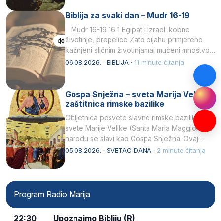
Biblija za svaki dan – Mudr 16-19
Mudr 16-19 16 1 Egipat i Izrael: kobne
životinje, prepelice Zato bijahu primjereno
kažnjeni sličnim životinjamai mučeni mnoštvom
kukaca.2 A narod…
06.08.2026. · BIBLIJA ·
11 minute čitanja
Gospa Snježna – sveta Marija Velika,
zaštitnica rimske bazilike
Obljetnica posvete slavne rimske bazilike
svete Marije Velike (Santa Maria Maggiore) u
narodu se slavi kao Gospa Snježna. Ovaj
naziv, Sancta Maria…
05.08.2026. · SVETAC DANA ·
2 minute čitanja
Program Radio Marija
22:30
Upoznajmo Bibliju (R)