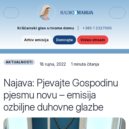
Skip to content
Skip to footer
Menu
Kršćanski glas u tvome domu
|
+385 1 2327000
Arhiv emisija
Donirajte
Video stream
AKTUALNOSTI
18 rujna, 2022
1 minuta čitanja
Najava: Pjevajte Gospodinu
pjesmu novu – emisija
ozbiljne duhovne glazbe