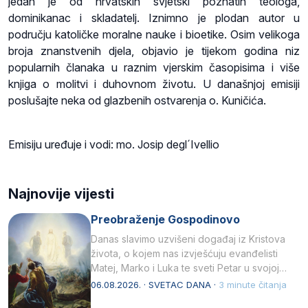
jedan je od hrvatskih svjetski poznatih teologa,
dominikanac i skladatelj. Iznimno je plodan autor u
području katoličke moralne nauke i bioetike. Osim velikoga
broja znanstvenih djela, objavio je tijekom godina niz
popularnih članaka u raznim vjerskim časopisima i više
knjiga o molitvi i duhovnom životu. U današnjoj emisiji
poslušajte neka od glazbenih ostvarenja o. Kuničića.
Emisiju uređuje i vodi: mo. Josip degl´Ivellio
Najnovije vijesti
Preobraženje Gospodinovo
Danas slavimo uzvišeni događaj iz Kristova
života, o kojem nas izvješćuju evanđelisti
Matej, Marko i Luka te sveti Petar u svojoj
drugoj…
06.08.2026. · SVETAC DANA ·
3 minute čitanja