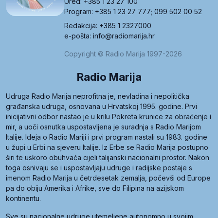
Ured: +385 1 23 27 100
Program: +385 1 23 27 777; 099 502 00 52
Redakcija: +385 1 2327000
e-pošta: info@radiomarija.hr
Copyright © Radio Marija 1997-2026
Radio Marija
Udruga Radio Marija neprofitna je, nevladina i nepolitička
građanska udruga, osnovana u Hrvatskoj 1995. godine. Prvi
inicijativni odbor nastao je u krilu Pokreta krunice za obraćenje i
mir, a uoči osnutka uspostavljena je suradnja s Radio Marijom
Italije. Ideja o Radio Mariji i prvi program nastali su 1983. godine
u župi u Erbi na sjeveru Italije. Iz Erbe se Radio Marija postupno
širi te uskoro obuhvaća cijeli talijanski nacionalni prostor. Nakon
toga osnivaju se i uspostavljaju udruge i radijske postaje s
imenom Radio Marija u četrdesetak zemalja, počevši od Europe
pa do obiju Amerika i Afrike, sve do Filipina na azijskom
kontinentu.
Sve su nacionalne udruge utemeljene autonomno u svojim