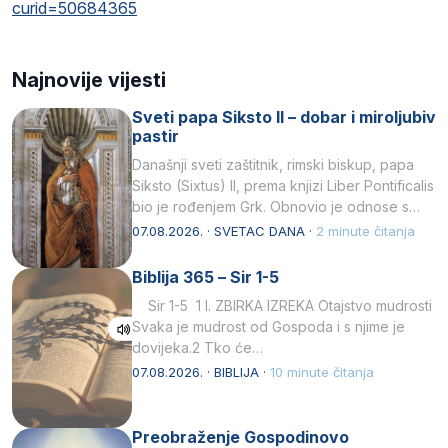
curid=50684365
Najnovije vijesti
Sveti papa Siksto II – dobar i miroljubiv
pastir
Današnji sveti zaštitnik, rimski biskup, papa
Siksto (Sixtus) II, prema knjizi Liber Pontificalis
bio je rođenjem Grk. Obnovio je odnose s
afričkim…
07.08.2026. · SVETAC DANA ·
2 minute čitanja
Biblija 365 – Sir 1-5
Sir 1-5 1 I. ZBIRKA IZREKA Otajstvo mudrosti
Svaka je mudrost od Gospoda i s njime je
dovijeka.2 Tko će…
07.08.2026. · BIBLIJA ·
10 minute čitanja
Preobraženje Gospodinovo