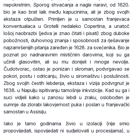
nepokretnim. Sporog shvaćanja a nagle naravi, od 1620.
bio je kao brat laik među kapucinima, ali je zbog svojih
ekstaza otpušten. Primljen je u samostan franjevaca
konventualaca u Grotelli nedaleko Copertina, a unatoč
lošoj naobrazbi (jedva je znao čitati i pisati) zbog duboke
pobožnosti, duhovnog znanja i sposobnosti za rješavanje
najzamršenijih pitanja zaređen je 1628. za svećenika. Bio je
poznat po nadnaravnim mističnim darovima, koji su ga
učinili glasovitim, ali su mu donijeli i mnoge nevolje.
Čudotvorac, ostao je ponizan i skroman, podvrgavao se
pokori, postu i odricanju, živio u siromaštvu i poslušnosti.
Zbog svojih čestih lebdenja, ekstaza i vizija podvrgnut je
1638. u Napulju ispitivanju tamošnje inkvizicije. Kad su ga i
suci vidjeli kako u zanosu lebdi u zraku, oslobođen je
sumnje da zlorabi lakovjernost puka i poslan u franjevački
samostan u Assisiju.
Iako je tamo godinama živio u izolaciji (nije smio
propovijedati, ispovijedati ni sudjelovati u procesijama), u