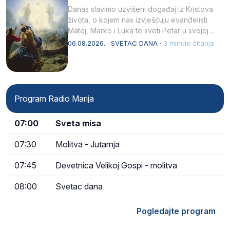
Danas slavimo uzvišeni događaj iz Kristova
života, o kojem nas izvješćuju evanđelisti
Matej, Marko i Luka te sveti Petar u svojoj
drugoj…
06.08.2026. · SVETAC DANA ·
3 minute čitanja
Program Radio Marija
07:00
Sveta misa
07:30
Molitva - Jutarnja
07:45
Devetnica Velikoj Gospi - molitva
08:00
Svetac dana
Pogledajte program