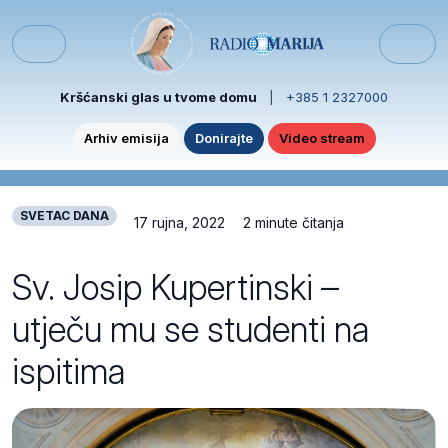
Skip to content
Skip to footer
Menu
Kršćanski glas u tvome domu
|
+385 1 2327000
Arhiv emisija
Donirajte
Video stream
SVETAC DANA
17 rujna, 2022
2 minute čitanja
Sv. Josip Kupertinski –
utječu mu se studenti na
ispitima