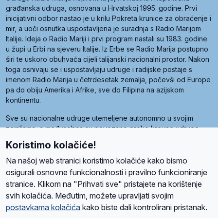
građanska udruga, osnovana u Hrvatskoj 1995. godine. Prvi
inicijativni odbor nastao je u krilu Pokreta krunice za obraćenje i
mir, a uoči osnutka uspostavljena je suradnja s Radio Marijom
Italije. Ideja o Radio Mariji i prvi program nastali su 1983. godine
u župi u Erbi na sjeveru Italije. Iz Erbe se Radio Marija postupno
širi te uskoro obuhvaća cijeli talijanski nacionalni prostor. Nakon
toga osnivaju se i uspostavljaju udruge i radijske postaje s
imenom Radio Marija u četrdesetak zemalja, počevši od Europe
pa do obiju Amerika i Afrike, sve do Filipina na azijskom
kontinentu.
Sve su nacionalne udruge utemeljene autonomno u svojim
zemljama, a međusobna su povezane preko krovne udruge
pod nazivom Svjetska obitelj Radio Marije (World Family of
Koristimo kolačiće!
Radio Maria). Svjetsku obitelj utemeljilo je sedam članica, među
kojima je i hrvatska Udruga Radio Marija.
Na našoj web stranici koristimo kolačiće kako bismo
osigurali osnovne funkcionalnosti i pravilno funkcioniranje
stranice. Klikom na "Prihvati sve" pristajete na korištenje
svih kolačića. Međutim, možete upravljati svojim
O nama
Radio
Program
Volonteri
Prijatelji
Kontakt
Pravila privatnosti
postavkama kolačića
kako biste dali kontrolirani pristanak.
Kolačići
Uvjeti korištenja