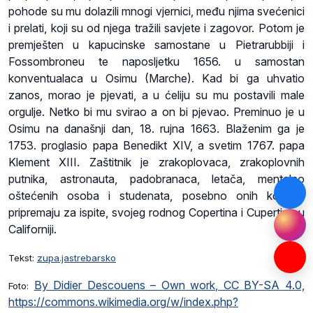
pohode su mu dolazili mnogi vjernici, među njima svećenici
i prelati, koji su od njega tražili savjete i zagovor. Potom je
premješten u kapucinske samostane u Pietrarubbiji i
Fossombroneu te naposljetku 1656. u samostan
konventualaca u Osimu (Marche). Kad bi ga uhvatio
zanos, morao je pjevati, a u ćeliju su mu postavili male
orgulje. Netko bi mu svirao a on bi pjevao. Preminuo je u
Osimu na današnji dan, 18. rujna 1663. Blaženim ga je
1753. proglasio papa Benedikt XIV, a svetim 1767. papa
Klement XIII. Zaštitnik je zrakoplovaca, zrakoplovnih
putnika, astronauta, padobranaca, letača, mentalno
oštećenih osoba i studenata, posebno onih koji se
pripremaju za ispite, svojeg rodnog Copertina i Cupertina u
Californiji.
Tekst:
zupa.jastrebarsko
By Didier Descouens – Own work, CC BY-SA 4.0,
Foto:
https://commons.wikimedia.org/w/index.php?