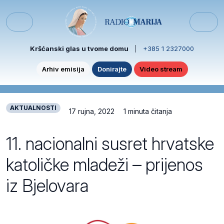
Skip to content
Skip to footer
Menu
Kršćanski glas u tvome domu
|
+385 1 2327000
Arhiv emisija
Donirajte
Video stream
AKTUALNOSTI
17 rujna, 2022
1 minuta čitanja
11. nacionalni susret hrvatske
katoličke mladeži – prijenos
iz Bjelovara