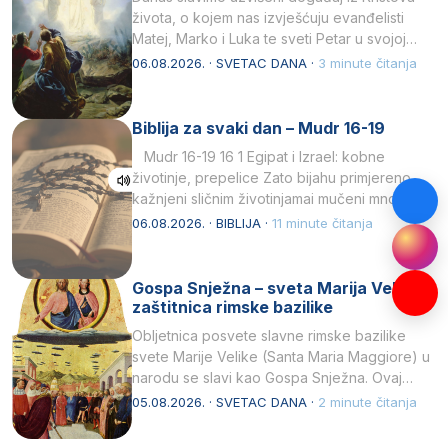
života, o kojem nas izvješćuju evanđelisti
Matej, Marko i Luka te sveti Petar u svojoj
drugoj…
06.08.2026. · SVETAC DANA ·
3 minute čitanja
Biblija za svaki dan – Mudr 16-19
Mudr 16-19 16 1 Egipat i Izrael: kobne
životinje, prepelice Zato bijahu primjereno
kažnjeni sličnim životinjamai mučeni mnoštvom
kukaca.2 A narod…
06.08.2026. · BIBLIJA ·
11 minute čitanja
Gospa Snježna – sveta Marija Velika,
zaštitnica rimske bazilike
Obljetnica posvete slavne rimske bazilike
svete Marije Velike (Santa Maria Maggiore) u
narodu se slavi kao Gospa Snježna. Ovaj
naziv, Sancta Maria…
05.08.2026. · SVETAC DANA ·
2 minute čitanja