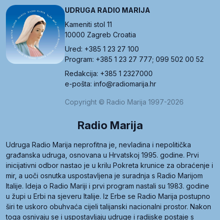
UDRUGA RADIO MARIJA
Kameniti stol 11
10000 Zagreb Croatia
Ured: +385 1 23 27 100
Program: +385 1 23 27 777; 099 502 00 52
Redakcija: +385 1 2327000
e-pošta: info@radiomarija.hr
Copyright © Radio Marija 1997-2026
Radio Marija
Udruga Radio Marija neprofitna je, nevladina i nepolitička
građanska udruga, osnovana u Hrvatskoj 1995. godine. Prvi
inicijativni odbor nastao je u krilu Pokreta krunice za obraćenje i
mir, a uoči osnutka uspostavljena je suradnja s Radio Marijom
Italije. Ideja o Radio Mariji i prvi program nastali su 1983. godine
u župi u Erbi na sjeveru Italije. Iz Erbe se Radio Marija postupno
širi te uskoro obuhvaća cijeli talijanski nacionalni prostor. Nakon
toga osnivaju se i uspostavljaju udruge i radijske postaje s