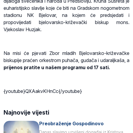
dijaloga svećenika i naroda u Predslovlju. Kruna Susreta je
euharistijsko slavlje koje će biti na Gradskom nogometnom
stadionu NK Bjelovar, na kojem će predsjedati i
propovijedati bjelovarsko-križevački biskup mons.
Vjekoslav Huzjak.
Na misi će pjevati Zbor mladih Bjelovarsko-križevačke
biskupije praćen orkestrom puhača, gudača i udaraljkaša, a
prijenos pratite u našem programu od 17 sati.
{youtube}QXAakvKHnCc{/youtube}
Najnovije vijesti
Preobraženje Gospodinovo
Danas slavimo uzvišeni događaj iz Kristova