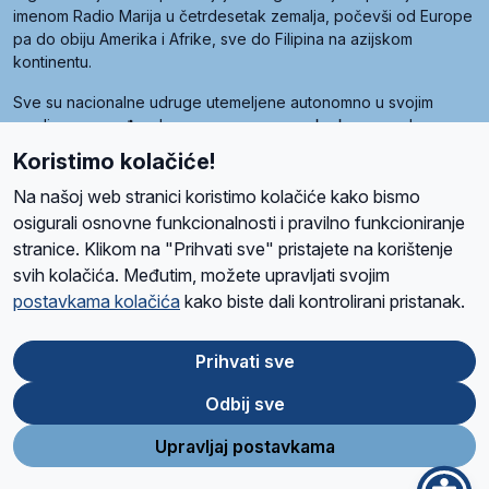
imenom Radio Marija u četrdesetak zemalja, počevši od Europe
pa do obiju Amerika i Afrike, sve do Filipina na azijskom
kontinentu.
Sve su nacionalne udruge utemeljene autonomno u svojim
zemljama, a međusobna su povezane preko krovne udruge
pod nazivom Svjetska obitelj Radio Marije (World Family of
Koristimo kolačiće!
Radio Maria). Svjetsku obitelj utemeljilo je sedam članica, među
kojima je i hrvatska Udruga Radio Marija.
Na našoj web stranici koristimo kolačiće kako bismo
osigurali osnovne funkcionalnosti i pravilno funkcioniranje
stranice. Klikom na "Prihvati sve" pristajete na korištenje
svih kolačića. Međutim, možete upravljati svojim
O nama
Radio
Program
Volonteri
Prijatelji
Kontakt
Pravila privatnosti
postavkama kolačića
kako biste dali kontrolirani pristanak.
Kolačići
Uvjeti korištenja
Ova stranica je zaštićena Google reCAPTCHA sustavom
Prihvati sve
Odbij sve
App
Google
Store
Play
Upravljaj postavkama
Design and development
SIK
&
C-Tel