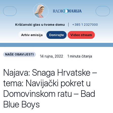
Skip to content
Skip to footer
Menu
Kršćanski glas u tvome domu
|
+385 1 2327000
Arhiv emisija
Donirajte
Video stream
NAŠE OBAVIJESTI
14 rujna, 2022
1 minuta čitanja
Najava: Snaga Hrvatske –
tema: Navijački pokret u
Domovinskom ratu – Bad
Blue Boys