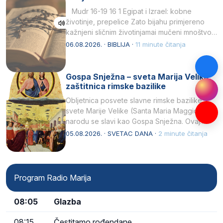
Mudr 16-19 16 1 Egipat i Izrael: kobne
životinje, prepelice Zato bijahu primjereno
kažnjeni sličnim životinjamai mučeni mnoštvom
kukaca.2 A narod…
06.08.2026. · BIBLIJA ·
11 minute čitanja
Gospa Snježna – sveta Marija Velika,
zaštitnica rimske bazilike
Obljetnica posvete slavne rimske bazilike
svete Marije Velike (Santa Maria Maggiore) u
narodu se slavi kao Gospa Snježna. Ovaj
naziv, Sancta Maria…
05.08.2026. · SVETAC DANA ·
2 minute čitanja
Program Radio Marija
08:05
Glazba
08:15
Čestitamo rođendane