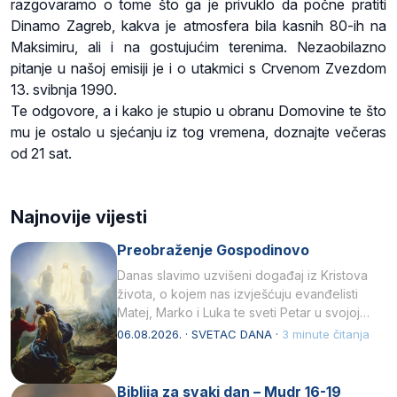
razgovaramo o tome što ga je privuklo da počne pratiti
Dinamo Zagreb, kakva je atmosfera bila kasnih 80-ih na
Maksimiru, ali i na gostujućim terenima. Nezaobilazno
pitanje u našoj emisiji je i o utakmici s Crvenom Zvezdom
13. svibnja 1990.
Te odgovore, a i kako je stupio u obranu Domovine te što
mu je ostalo u sjećanju iz tog vremena, doznajte večeras
od 21 sat.
Najnovije vijesti
Preobraženje Gospodinovo
Danas slavimo uzvišeni događaj iz Kristova
života, o kojem nas izvješćuju evanđelisti
Matej, Marko i Luka te sveti Petar u svojoj
drugoj…
06.08.2026. · SVETAC DANA ·
3 minute čitanja
Biblija za svaki dan – Mudr 16-19