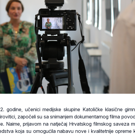
2. godine, učenici medijske skupine Katoličke klasične gimn
irovitici, započeli su sa snimanjem dokumentarnog filma povo
le. Naime, prijavom na natječaj Hrvatskog filmskog saveza m
redstva koja su omogućila nabavu nove i kvalitetnije opreme 