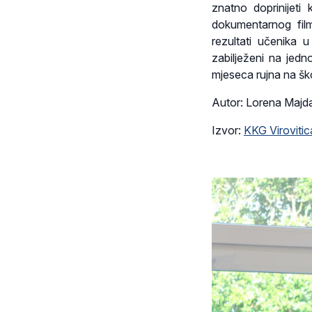
znatno doprinijeti
dokumentarnog film
rezultati učenika 
zabilježeni na jed
mjeseca rujna na š
Autor: Lorena Majda
Izvor:
KKG Virovitic