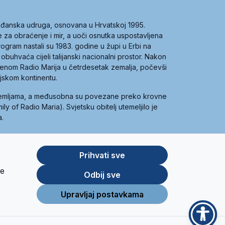
građanska udruga, osnovana u Hrvatskoj 1995.
ce za obraćenje i mir, a uoči osnutka uspostavljena
 program nastali su 1983. godine u župi u Erbi na
 obuhvaća cijeli talijanski nacionalni prostor. Nakon
 imenom Radio Marija u četrdesetak zemalja, počevši
ijskom kontinentu.
zemljama, a međusobna su povezane preko krovne
y of Radio Maria). Svjetsku obitelj utemeljilo je
a.
Prihvati sve
je
App
Google
Odbij sve
Store
Play
Upravljaj postavkama