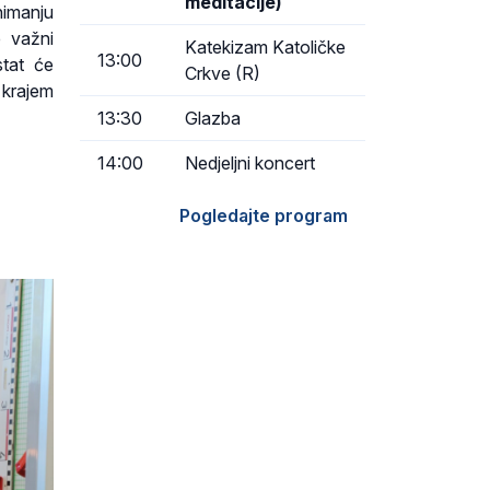
meditacije)
nimanju
e važni
Katekizam Katoličke
13:00
stat će
Crkve (R)
 krajem
13:30
Glazba
14:00
Nedjeljni koncert
Pogledajte program