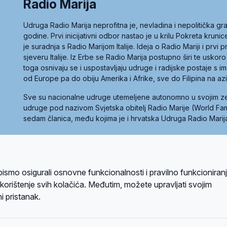
Radio Marija
Udruga Radio Marija neprofitna je, nevladina i nepolitička 
godine. Prvi inicijativni odbor nastao je u krilu Pokreta kruni
je suradnja s Radio Marijom Italije. Ideja o Radio Mariji i prvi
sjeveru Italije. Iz Erbe se Radio Marija postupno širi te uskoro
toga osnivaju se i uspostavljaju udruge i radijske postaje s
od Europe pa do obiju Amerika i Afrike, sve do Filipina na az
Sve su nacionalne udruge utemeljene autonomno u svojim 
udruge pod nazivom Svjetska obitelj Radio Marije (World Famil
sedam članica, među kojima je i hrvatska Udruga Radio Marij
la privatnosti
Kolačići
Uvjeti korištenja
bismo osigurali osnovne funkcionalnosti i pravilno funkcioniran
A sustavom
a korištenje svih kolačića. Međutim, možete upravljati svojim
i pristanak.