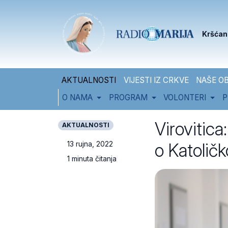
Skip to content
Skip to footer
Kršćan
AKTUALNOSTI
VIJESTI IZ CRKVE
NAŠE OB
O NAMA
PROGRAM
VOLONTERI
P
Virovitic
AKTUALNOSTI
o Katoličk
13 rujna, 2022
1 minuta čitanja