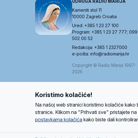
UDRUGA RADIO MARIJA
Kameniti stol 11
10000 Zagreb Croatia
Ured: +385 1 23 27 100
Program: +385 1 23 27 777; 099
502 00 52
Redakcija: +385 1 2327000
e-pošta: info@radiomarija.hr
Copyright © Radio Marija 1997-
2026
Koristimo kolačiće!
O nama
Radio
Program
Volonteri
Prijatelji
Kontakt
Pravi
Na našoj web stranici koristimo kolačiće kako 
Ova stranica je zaštićena Google reCAPTCH
stranice. Klikom na "Prihvati sve" pristajete n
postavkama kolačića
kako biste dali kontroliran
Design and development
SIK
&
C-Tel