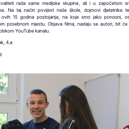
 kvaliteti rada same medijske skupine, ali i u započetom s
a. Na taj način povijest naše škole, dojmovi djelatnika t
u ovih 15 godina postojanja, na koje smo jako ponosni, o
nom posebnom mjestu. Objava filma, nadaju se autori, bit će
kolskom YouTube kanalu.
k, 4.a
a