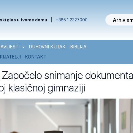
Arhiv em
ski glas u tvome domu
|
+385 1 2327000
AVIJESTI
DUHOVNI KUTAK
BIBLIJA
RIJATELJI
KONTAKT
a: Započelo snimanje dokument
oj klasičnoj gimnaziji