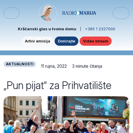
Skip to content
Skip to footer
Menu
Kršćanski glas u tvome domu
|
+385 1 2327000
Arhiv emisija
Donirajte
Video stream
AKTUALNOSTI
11 rujna, 2022
3 minute čitanja
„Pun pijat“ za Prihvatilište