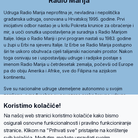
Radio Marija
Udruga Radio Marija neprofitna je, nevladina i nepolitička
građanska udruga, osnovana u Hrvatskoj 1995. godine. Prvi
inicijativni odbor nastao je u krilu Pokreta krunice za obraćenje i
mir, a uoči osnutka uspostavljena je suradnja s Radio Marijom
Italije. Ideja o Radio Mariji i prvi program nastali su 1983. godine
u župi u Erbi na sjeveru Italije. Iz Erbe se Radio Marija postupno
širi te uskoro obuhvaća cijeli talijanski nacionalni prostor. Nakon
toga osnivaju se i uspostavljaju udruge i radijske postaje s
imenom Radio Marija u četrdesetak zemalja, počevši od Europe
pa do obiju Amerika i Afrike, sve do Filipina na azijskom
kontinentu.
Sve su nacionalne udruge utemeljene autonomno u svojim
zemljama, a međusobna su povezane preko krovne udruge
pod nazivom Svjetska obitelj Radio Marije (World Family of
Koristimo kolačiće!
Radio Maria). Svjetsku obitelj utemeljilo je sedam članica, među
kojima je i hrvatska Udruga Radio Marija.
Na našoj web stranici koristimo kolačiće kako bismo
osigurali osnovne funkcionalnosti i pravilno funkcioniranje
stranice. Klikom na "Prihvati sve" pristajete na korištenje
svih kolačića. Međutim, možete upravljati svojim