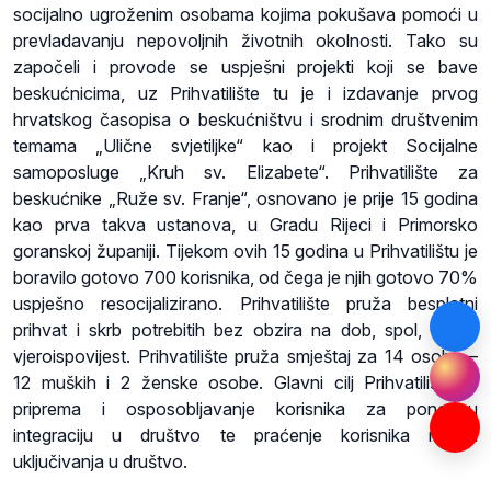
socijalno ugroženim osobama kojima pokušava pomoći u
prevladavanju nepovoljnih životnih okolnosti. Tako su
započeli i provode se uspješni projekti koji se bave
beskućnicima, uz Prihvatilište tu je i izdavanje prvog
hrvatskog časopisa o beskućništvu i srodnim društvenim
temama „Ulične svjetiljke“ kao i projekt Socijalne
samoposluge „Kruh sv. Elizabete“. Prihvatilište za
beskućnike „Ruže sv. Franje“, osnovano je prije 15 godina
kao prva takva ustanova, u Gradu Rijeci i Primorsko
goranskoj županiji. Tijekom ovih 15 godina u Prihvatilištu je
boravilo gotovo 700 korisnika, od čega je njih gotovo 70%
uspješno resocijalizirano. Prihvatilište pruža besplatni
prihvat i skrb potrebitih bez obzira na dob, spol, rasu i
vjeroispovijest. Prihvatilište pruža smještaj za 14 osoba –
12 muških i 2 ženske osobe. Glavni cilj Prihvatilišta je
priprema i osposobljavanje korisnika za ponovnu
integraciju u društvo te praćenje korisnika nakon
uključivanja u društvo.