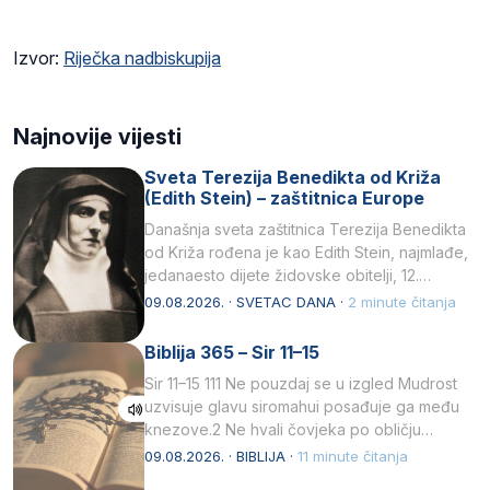
Izvor:
Riječka nadbiskupija
Najnovije vijesti
Sveta Terezija Benedikta od Križa
(Edith Stein) – zaštitnica Europe
Današnja sveta zaštitnica Terezija Benedikta
od Križa rođena je kao Edith Stein, najmlađe,
jedanaesto dijete židovske obitelji, 12.
listopada 1891, u Wrocławu…
09.08.2026. · SVETAC DANA ·
2 minute čitanja
Biblija 365 – Sir 11–15
Sir 11–15 111 Ne pouzdaj se u izgled Mudrost
uzvisuje glavu siromahui posađuje ga među
knezove.2 Ne hvali čovjeka po obličju
njegovui…
09.08.2026. · BIBLIJA ·
11 minute čitanja