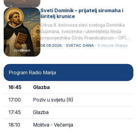
Sveti Dominik – prijatelj siromaha i
širitelj krunice
Crkva 8. kolovoza slavi svetoga Dominika
Guzmana, svećenika i utemeljitelja Reda
propovjednika (Ordo Praedicatorum – OP).
Svojim životom, dubokom ljubavlju prema
08.08.2026. · SVETAC DANA ·
3 minute čitanja
Kristu…
Program Radio Marija
16:45
Glazba
17:00
Poziv u svijetu (R)
17:45
Glazba
18:10
Molitva - Večernja