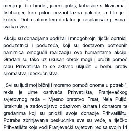
meniju je bio brudet, juneći gulaš, kobasice s tikvicama i
fishburger, kao prilog nezaobilazna palenta, a bilo je i
kolača. Dobru atmosferu dodatno je rasplamsala pjesma i
svirka uživo.
Akciju su donacijama podržali i mnogobrojni riječki obrtnici,
poduzetnici i poduzeća, koji su dostavom potrebnih
namirnica omogućili realizaciju ove humanitarne akcije.
Građani su tako uz ukusan obrok mogli i pružiti pomoć
radu Prihvatilišta te se aktivno uključiti u borbu protiv
siromaštva i beskućništva.
„Svi su ljudi moj bližnji i moramo pomoći onome u potrebi“,
rekla je uime osnivača Prihvatilišta, Franjevačkog
svjetovnog reda – Mjesno bratstvo Trsat, Nela Puljić.
Istaknula je zadovoljstvo odazivom kuhara i donatora te
građanima koji su priložili svoje donacije Prihvatilištu.
Potrebe zbrinjavanja beskućnika sve su veće, a riječko
Prihvatilište koje vodi Franjevački svjetovni red sa svojih 14