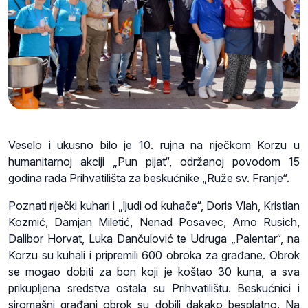
Veselo i ukusno bilo je 10. rujna na riječkom Korzu u
humanitarnoj akciji „Pun pijat“, održanoj povodom 15
godina rada Prihvatilišta za beskućnike „Ruže sv. Franje“.
Poznati riječki kuhari i „ljudi od kuhače“, Doris Vlah, Kristian
Kozmić, Damjan Miletić, Nenad Posavec, Arno Rusich,
Dalibor Horvat, Luka Dančulović te Udruga „Palentar“, na
Korzu su kuhali i pripremili 600 obroka za građane. Obrok
se mogao dobiti za bon koji je koštao 30 kuna, a sva
prikupljena sredstva ostala su Prihvatilištu. Beskućnici i
siromašni građani obrok su dobili dakako besplatno. Na