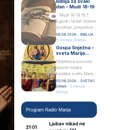
Biblija za svaki
Petar u svojoj
dan – Mudr 16-19
drugoj…
Mudr 16-19 16 1
Egipat i Izrael: kobne
životinje, prepelice
Zato bijahu
06.08.2026. · BIBLIJA ·
primjereno kažnjeni
11 minute čitanja
sličnim životinjamai
Gospa Snježna –
mučeni mnoštvom
sveta Marija
kukaca.2 A narod…
Velika, zaštitnica
Obljetnica posvete
rimske bazilike
slavne rimske
bazilike svete Marije
Velike (Santa Maria
05.08.2026. · SVETAC
Maggiore) u narodu
DANA ·
2 minute
se slavi kao Gospa
čitanja
Snježna. Ovaj naziv,
Sancta Maria…
Program Radio Marija
Ljubav nikad ne
21:01