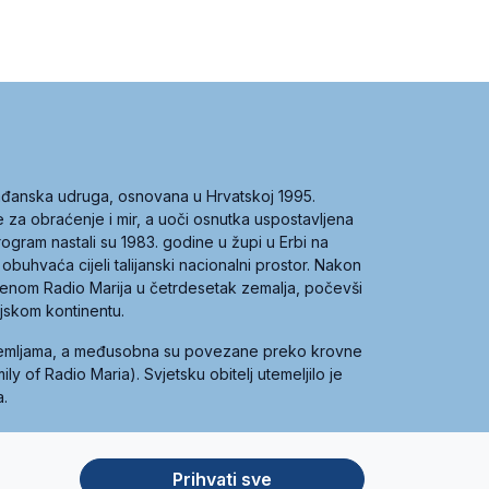
građanska udruga, osnovana u Hrvatskoj 1995.
ce za obraćenje i mir, a uoči osnutka uspostavljena
 program nastali su 1983. godine u župi u Erbi na
 obuhvaća cijeli talijanski nacionalni prostor. Nakon
 imenom Radio Marija u četrdesetak zemalja, počevši
ijskom kontinentu.
zemljama, a međusobna su povezane preko krovne
y of Radio Maria). Svjetsku obitelj utemeljilo je
a.
Prihvati sve