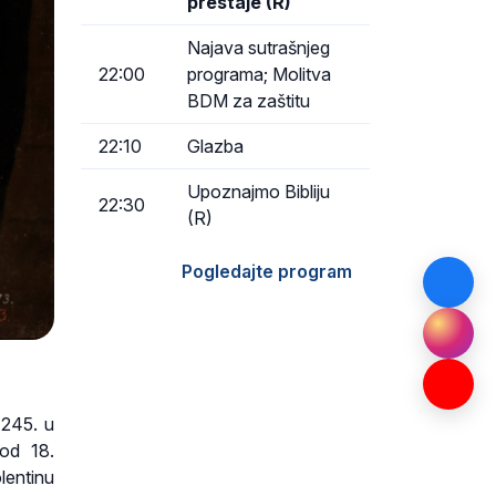
prestaje (R)
Najava sutrašnjeg
22:00
programa; Molitva
BDM za zaštitu
22:10
Glazba
Upoznajmo Bibliju
22:30
(R)
Pogledajte program
1245. u
 od 18.
lentinu