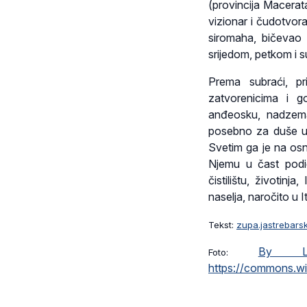
(provincija Macerat
vizionar i čudotvorac
siromaha, bičevao 
srijedom, petkom i s
Prema subraći, pr
zatvorenicima i g
anđeosku, nadzemal
posebno za duše u č
Svetim ga je na os
Njemu u čast podig
čistilištu, životin
naselja, naročito u Ita
Tekst:
zupa.jastrebars
By Lu
Foto:
https://commons.w