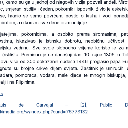
a), kamo su ga u jednoj od njegovih vizija pozvali anđeli. Miro
, smjeran, stidljiv i čedan, pokornik i isposnik, živio je askets
se, hranio se samo povrćem, postio o kruhu i vodi ponedj
ubotom, a u korizmi sve dane osim nedjelje.
ijateljima, pokornicima, a osobito prema siromasima, pat
ostima, iskazivao je istinsku dobrotu, neobičnu učtivost
jsku vedrinu. Sve svoje slobodno vrijeme koristio je za m
istilištu. Preminuo je na današnji dan, 10. rujna 1306. u Tol
novu više od 300 dokazanih čudesa 1446. proglasio papa Eu
nute su brojne crkve diljem svijeta. Zaštitnik je umirućih,
ja, lađara, pomoraca, vodara, male djece te mnogih biskupija,
liji i na Filipinima.
ko
is de Carvajal – [2], Public Dom
ikimedia.org/w/index.php?curid=76773132