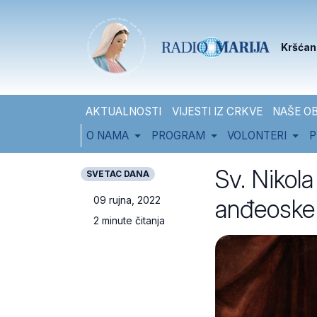
Skip to content
Skip to footer
Kršćan
AKTUALNOSTI
VIJESTI IZ CRKVE
NAŠE OB
O NAMA
PROGRAM
VOLONTERI
P
Sv. Nikola
SVETAC DANA
anđeoske 
09 rujna, 2022
2 minute čitanja