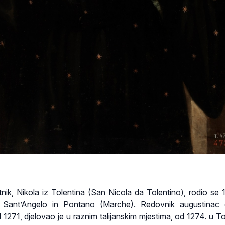
itnik, Nikola iz Tolentina (San Nicola da Tolentino), rodio se 
ju Sant’Angelo in Pontano (Marche). Redovnik augustinac
 1271, djelovao je u raznim talijanskim mjestima, od 1274. u To