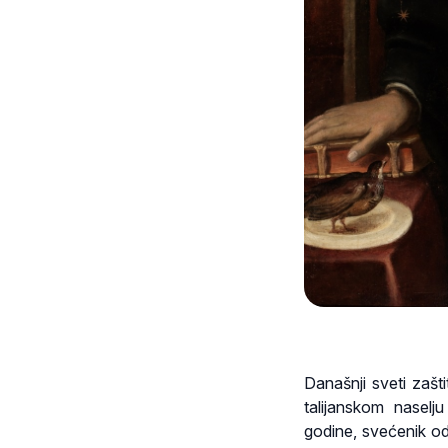
Današnji sveti zašt
talijanskom nasel
godine, svećenik od