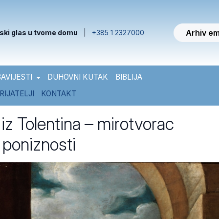
Arhiv em
ski glas u tvome domu
|
+385 1 2327000
AVIJESTI
DUHOVNI KUTAK
BIBLIJA
RIJATELJI
KONTAKT
 iz Tolentina – mirotvorac
poniznosti