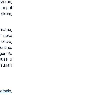
tvorac,
ki poput
eljkom,
nicima,
 i neku
olitvu,
entinu.
gen IV.
 duša u
 župa i
ain,