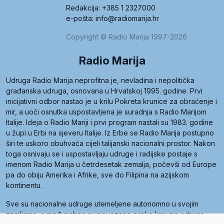
Redakcija: +385 1 2327000
e-pošta: info@radiomarija.hr
Copyright © Radio Marija 1997-2026
Radio Marija
Udruga Radio Marija neprofitna je, nevladina i nepolitička
građanska udruga, osnovana u Hrvatskoj 1995. godine. Prvi
inicijativni odbor nastao je u krilu Pokreta krunice za obraćenje i
mir, a uoči osnutka uspostavljena je suradnja s Radio Marijom
Italije. Ideja o Radio Mariji i prvi program nastali su 1983. godine
u župi u Erbi na sjeveru Italije. Iz Erbe se Radio Marija postupno
širi te uskoro obuhvaća cijeli talijanski nacionalni prostor. Nakon
toga osnivaju se i uspostavljaju udruge i radijske postaje s
imenom Radio Marija u četrdesetak zemalja, počevši od Europe
pa do obiju Amerika i Afrike, sve do Filipina na azijskom
kontinentu.
Sve su nacionalne udruge utemeljene autonomno u svojim
zemljama, a međusobna su povezane preko krovne udruge