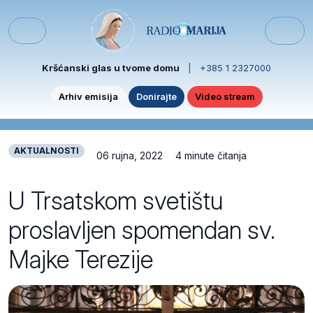
Skip to content
Skip to footer
Menu
Kršćanski glas u tvome domu
|
+385 1 2327000
Arhiv emisija
Donirajte
Video stream
AKTUALNOSTI
06 rujna, 2022
4 minute čitanja
U Trsatskom svetištu
proslavljen spomendan sv.
Majke Terezije