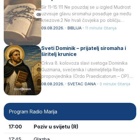
Sir 11–15 111 Ne pouzdaj se u izgled Mudrost
uzvisuje glavu siromahui posađuje ga među
knezove.2 Ne hvali čovjeka po obličju
njegovui…
09.08.2026. · BIBLIJA ·
11 minute čitanja
Sveti Dominik – prijatelj siromaha i
širitelj krunice
Crkva 8. kolovoza slavi svetoga Dominika
Guzmana, svećenika i utemeljitelja Reda
propovjednika (Ordo Praedicatorum – OP).
Svojim životom, dubokom ljubavlju prema
08.08.2026. · SVETAC DANA ·
3 minute čitanja
Kristu…
Program Radio Marija
17:00
Poziv u svijetu (R)
17:45
Glazba