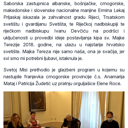
Saborska zastupnica albanske, bošnjačke, crnogorske,
makedonske i slovenske nacionalne manjine Ermina Lekaj
Prljaskaj iskazala je zahvalnost gradu Rijeci, Trsatskom
svetištu i gvardijanu Svetišta, te Riječkoj nadbiskupiji te
riječkom nadbiskupu Ivanu Devčiću na podršci i
uključenosti u provedbi ideje postavljanja kipa sv. Majke
Terezije 2018. godine, na ulazu u najstarije hrvatsko
svetište. Majka Tereza nije samo naša, ona je svačija, jer
svi smo mi potrebni ljubavi, istaknula je.
Svetoj Misi prethodio je glazbeni program u kojemu su
nastupile franjevka crnogorske provincije č.s. Anamarija
Mataj i Patricija Žudetić uz pratnju orguljašice Elene Roce.