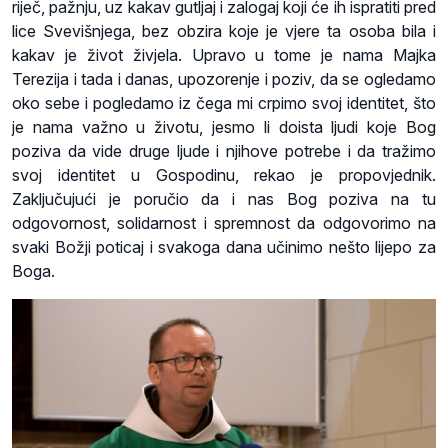
riječ, pažnju, uz kakav gutljaj i zalogaj koji će ih ispratiti pred
lice Svevišnjega, bez obzira koje je vjere ta osoba bila i
kakav je život živjela. Upravo u tome je nama Majka
Terezija i tada i danas, upozorenje i poziv, da se ogledamo
oko sebe i pogledamo iz čega mi crpimo svoj identitet, što
je nama važno u životu, jesmo li doista ljudi koje Bog
poziva da vide druge ljude i njihove potrebe i da tražimo
svoj identitet u Gospodinu, rekao je propovjednik.
Zaključujući je poručio da i nas Bog poziva na tu
odgovornost, solidarnost i spremnost da odgovorimo na
svaki Božji poticaj i svakoga dana učinimo nešto lijepo za
Boga.