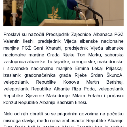
Proslavi su nazočili Predsjednik Zajednice Albanaca PGŽ
Valentin Ileshi, predsjednik Vijeća albanske nacionalne
manjine PGŽ Gani Xharahi, predsjednik Vijeća albanske
nacionalne manjine Grada Rijeke Ton Marku, saborska
zastupnica albanske, bošnjačke, crnogorske, makedonske
i slovenske nacionalne manjine Ermina Lekaj Prljaskaj,
izaslanik gradonačelnika grada Rijeke Srđan ŠkuncA,
veleposlanik Republike Kosova Martin Berishaj,
veleposlanik Republike Albanije Riza Poda, veleposlanik
Republike Sjeverne Makedonije Milaim Fetahu i počasni
konzul Republike Albanije Bashkim Enesi.
Neki od njih obratili su se prigodnim govorima na početku
misnoga slavlja, među njima ambasador Republike Albanije