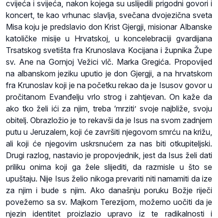
cvijeća i svijeća, nakon kojega su uslijedili prigodni govori i
koncert, te kao vrhunac slavlja, svečana dvojezična sveta
Misa koju je predslavio don Krist Gjergji, misionar Albanske
katoličke misije u Hrvatskoj, u koncelebraciji gvardijana
Trsatskog svetišta fra Krunoslava Kocijana i župnika Župe
sv. Ane na Gornjoj Vežici vlč. Marka Gregića. Propovijed
na albanskom jeziku uputio je don Gjergji, a na hrvatskom
fra Krunoslav koji je na početku rekao da je Isusov govor u
pročitanom Evanđelju vrlo strog i zahtjevan. On kaže da
ako tko želi ići za njim, treba ‘mrziti’ svoje najbliže, svoju
obitelj. Obrazložio je to rekavši da je Isus na svom zadnjem
putu u Jeruzalem, koji će završiti njegovom smrću na križu,
ali koji će njegovim uskrsnućem za nas biti otkupiteljski.
Drugi razlog, nastavio je propovjednik, jest da Isus želi dati
priliku onima koji ga žele slijediti, da razmisle u što se
upuštaju. Nije Isus želio nikoga prevariti niti namamiti da ize
za njim i bude s njim. Ako današnju poruku Božje riječi
povežemo sa sv. Majkom Terezijom, možemo uočiti da je
njezin identitet proizlazio upravo iz te radikalnosti i