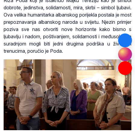
Riza Poda koji je istaknuo Majku Tereziju kao je simbol
dobrote, jedinstva, solidarnosti, mira, skrbi – simbol ljubavi.
Ova velika humanitarka albanskog porijekla postala je most
prepoznavanja albanskog naroda u svijetu. Njezin primjer
poziva sve nas otvoriti nove horizonte kako bismo s
ljubavlju i nadom, poštivanjem, solidarnosti i međusobnom
suradnjom mogli biti jedni drugima podrška u životnim
trenucima, poručio je Poda.