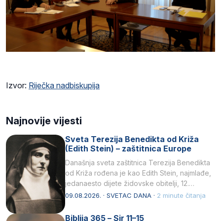
Izvor:
Riječka nadbiskupija
Najnovije vijesti
Sveta Terezija Benedikta od Križa
(Edith Stein) – zaštitnica Europe
Današnja sveta zaštitnica Terezija Benedikta
od Križa rođena je kao Edith Stein, najmlađe,
jedanaesto dijete židovske obitelji, 12.
listopada 1891, u Wrocławu…
09.08.2026. · SVETAC DANA ·
2 minute čitanja
Biblija 365 – Sir 11–15