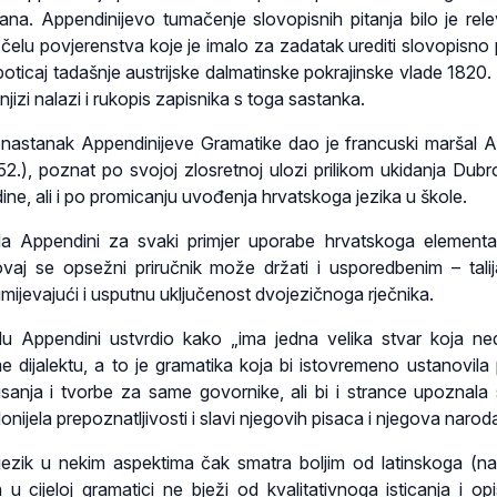
jana. Appendinijevo tumačenje slovopisnih pitanja bilo je rel
 čelu povjerenstva koje je imalo za zadatak urediti slovopisno p
poticaj tadašnje austrijske dalmatinske pokrajinske vlade 1820.
jizi nalazi i rukopis zapisnika s toga sastanka.
a nastanak Appendinijeve Gramatike dao je francuski maršal 
.), poznat po svojoj zlosretnoj ulozi prilikom ukidanja Dub
ne, ali i po promicanju uvođenja hrvatskoga jezika u škole.
a Appendini za svaki primjer uporabe hrvatskoga elementa
, ovaj se opsežni priručnik može držati i usporedbenim – tali
mijevajući i usputnu uključenost dvojezičnoga rječnika.
 Appendini ustvrdio kako „ima jedna velika stvar koja ne
me dijalektu, a to je gramatika koja bi istovremeno ustanovila 
isanja i tvorbe za same govornike, ali bi i strance upoznala
onijela prepoznatljivosti i slavi njegovih pisaca i njegova narod
 jezik u nekim aspektima čak smatra boljim od latinskoga (n
 u cijeloj gramatici ne bježi od kvalitativnoga isticanja i opi