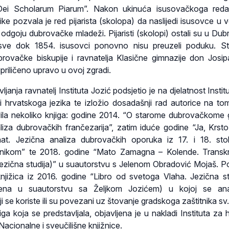
ei Scholarum Piarum”. Nakon ukinuća isusovačkoga reda
e pozvala je red pijarista (skolopa) da naslijedi isusovce u 
 odgoju dubrovačke mladeži. Pijaristi (skolopi) ostali su u Dub
sve dok 1854. isusovci ponovno nisu preuzeli poduku. St
rovačke biskupije i ravnatelja Klasične gimnazije don Josi
priličeno upravo u ovoj zgradi.
janja ravnatelj Instituta Jozić podsjetio je na djelatnost Insti
sti hrvatskoga jezika te izložio dosadašnji rad autorice na tom
ila nekoliko knjiga: godine 2014. “O starome dubrovačkome
aliza dubrovačkih frančezarija”, zatim iduće godine “Ja, Krsto
at. Jezična analiza dubrovačkih oporuka iz 17. i 18. sto
ječnikom” te 2018. godine “Mato Zamagna – Kolende. Transkri
i jezična studija)” u suautorstvu s Jelenom Obradović Mojaš. 
knjižica iz 2016. godine “Libro od svetoga Vlaha. Jezična st
ljena u suautorstvu sa Željkom Jozićem) u kojoj se anal
ji se koriste ili su povezani uz štovanje gradskoga zaštitnika sv
ga koja se predstavljala, objavljena je u nakladi Instituta za h
i Nacionalne i sveučilišne knjižnice.