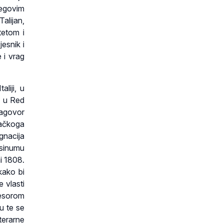
jegovim
alijan,
tetom i
esnik i
 i vrag
liji, u
e u Red
nagovor
ačkoga
gnacija
usinumu
i 1808.
kako bi
 vlasti
fesorom
ku te se
terarne