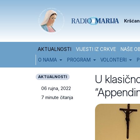
Skip to content
Skip to footer
Kršćan
AKTUALNOSTI
VIJESTI IZ CRKVE
NAŠE OB
O NAMA
PROGRAM
VOLONTERI
P
U klasično
AKTUALNOSTI
“Appendini
06 rujna, 2022
7 minute čitanja