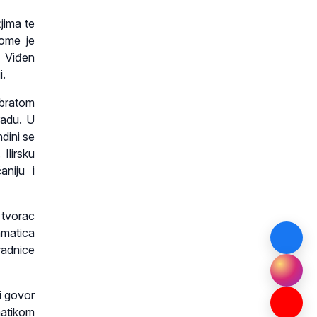
žjima te
vome je
n Viđen
i.
 bratom
radu. U
dini se
Ilirsku
aniju i
 tvorac
amatica
uradnice
i govor
matikom