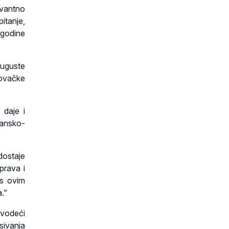
evantno
itanje,
 godine
Auguste
rovačke
 daje i
jansko-
dostaje
prava i
 s ovim
a.”
avodeći
sivanja