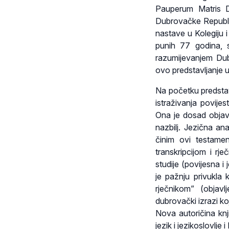
Pauperum Matris D
Dubrovačke Republik
nastave u Kolegiju i
punih 77 godina, 
razumijevanjem Dub
ovo predstavljanje u
Na početku predstavl
istraživanja povije
Ona je dosad objav
nazbilj. Jezična an
činim ovi testamen
transkripcijom i r
studije (povijesna 
je pažnju privukla 
rječnikom” (objav
dubrovački izrazi ko
Nova autoričina knji
jezik i jezikoslovlje 