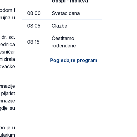
Gospi - molitva
vodom i
08:00
Svetac dana
rujna u
08:05
Glazba
 dr. sc.
Čestitamo
08:15
urednica
rođendane
esničar
izirala
Pogledajte program
rovačke
mnazije
ijarist
mnazije
gdje su
ao je u
larium