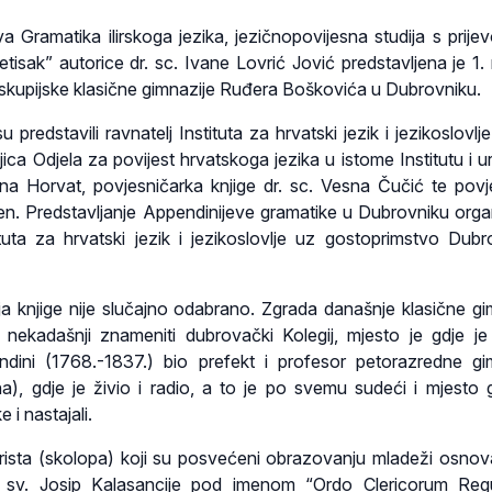
va Gramatika ilirskoga jezika, jezičnopovijesna studija s prije
etisak” autorice dr. sc. Ivane Lovrić Jović predstavljena je 1. 
skupijske klasične gimnazije Ruđera Boškovića u Dubrovniku.
 predstavili ravnatelj Instituta za hrvatski jezik i jezikoslovlje
ljica Odjela za povijest hrvatskoga jezika u istome Institutu i 
jana Horvat, povjesničarka knjige dr. sc. Vesna Čučić te povj
en. Predstavljanje Appendinijeve gramatike u Dubrovniku organ
tuta za hrvatski jezik i jezikoslovlje uz gostoprimstvo Dub
ja knjige nije slučajno odabrano. Zgrada današnje klasične gi
ekadašnji znameniti dubrovački Kolegij, mjesto je gdje je p
dini (1768.-1837.) bio prefekt i profesor petorazredne gi
), gdje je živio i radio, a to je po svemu sudeći i mjesto 
 i nastajali.
arista (skolopa) koji su posvećeni obrazovanju mladeži osnov
 sv. Josip Kalasancije pod imenom “Ordo Clericorum Regu