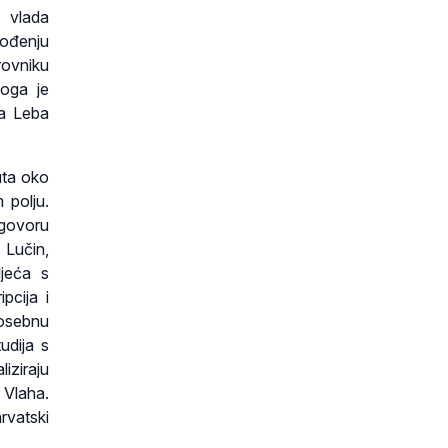
 vlada
vođenju
rovniku
oga je
pa Leba
tuta oko
 polju.
 govoru
 Lučin,
ljeća s
pcija i
Posebnu
udija s
iziraju
. Vlaha.
rvatski