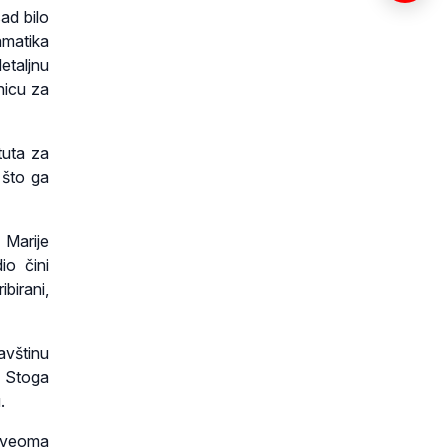
ad bilo
amatika
etaljnu
nicu za
tuta za
 što ga
 Marije
io čini
ibirani,
avštinu
. Stoga
.
r veoma