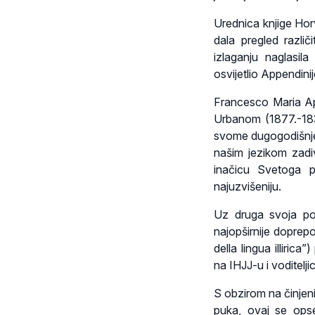
Urednica knjige Horv
dala pregled razli
izlaganju naglasil
osvijetlio Appendini
Francesco Maria Ap
Urbanom (1877.-183
svome dugogodišnjem
našim jezikom zadiv
inačicu Svetoga pi
najuzvišeniju.
Uz druga svoja po
najopširnije doprep
della lingua illiric
na IHJJ-u i voditelj
S obzirom na činjen
puka, ovaj se ops