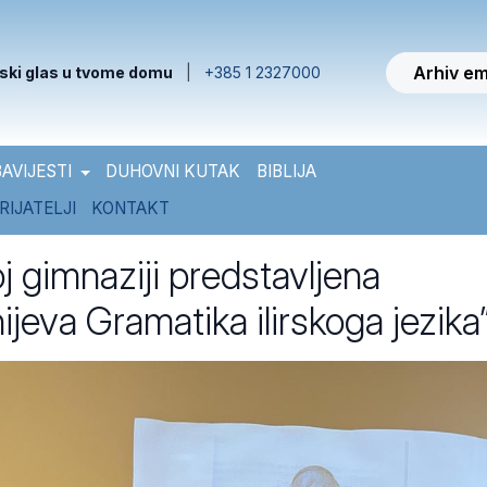
Arhiv em
ski glas u tvome domu
|
+385 1 2327000
AVIJESTI
DUHOVNI KUTAK
BIBLIJA
RIJATELJI
KONTAKT
j gimnaziji predstavljena
jeva Gramatika ilirskoga jezika