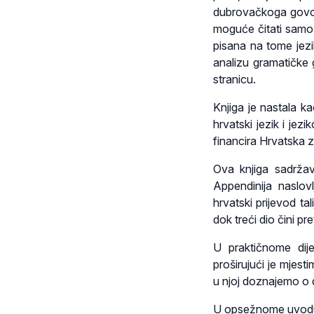
dubrovačkoga govora
moguće čitati samo 
pisana na tome jezik
analizu gramatičke 
stranicu.
Knjiga je nastala ka
hrvatski jezik i jez
financira Hrvatska 
Ova knjiga sadržava
Appendinija naslovl
hrvatski prijevod tal
dok treći dio čini p
U praktičnome dije
proširujući je mjes
u njoj doznajemo o 
U opsežnome uvodu A