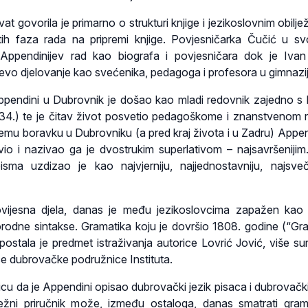
at govorila je primarno o strukturi knjige i jezikoslovnim obilje
čitih faza rada na pripremi knjige. Povjesničarka Čučić u s
a Appendinijev rad kao biografa i povjesničara dok je Iva
jevo djelovanje kao svećenika, pedagoga i profesora u gimnazij
pendini u Dubrovnik je došao kao mladi redovnik zajedno s
4.) te je čitav život posvetio pedagoškome i znanstvenom 
u boravku u Dubrovniku (a pred kraj života i u Zadru) Appen
io i nazivao ga je dvostrukim superlativom – najsavršenijim. 
sma uzdizao je kao najvjerniju, najjednostavniju, najsveč
vijesna djela, danas je među jezikoslovcima zapažen kao
orodne sintakse. Gramatika koju je dovršio 1808. godine (“Gr
a”) postala je predmet istraživanja autorice Lovrić Jović, više s
ice dubrovačke podružnice Instituta.
icu da je Appendini opisao dubrovački jezik pisaca i dubrovačk
ežni priručnik može, između ostaloga, danas smatrati gra