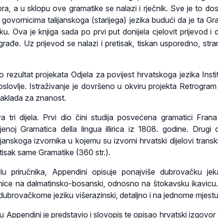
, a u sklopu ove gramatike se nalazi i rječnik. Sve je to dos
govornicima talijanskoga (starijega) jezika budući da je ta Gr
u. Ova je knjiga sada po prvi put donijela cjelovit prijevod i d
građe. Uz prijevod se nalazi i pretisak, tiskan usporedno, stra
o rezultat projekata Odjela za povijest hrvatskoga jezika Insti
ikoslovlje. Istraživanje je dovršeno u okviru projekta Retrogram
zaklada za znanost.
 tri dijela. Prvi dio čini studija posvećena gramatici Frana
jenoj Gramatica della lingua illirica iz 1808. godine. Drugi d
ijanskoga izvornika u kojemu su izvorni hrvatski dijelovi transkr
retisak same Gramatike (360 str.).
lu priručnika, Appendini opisuje ponajviše dubrovačku jek
timice na dalmatinsko-bosanski, odnosno na štokavsku ikavicu
dubrovačkome jeziku višerazinski, detaljno i na jednome mjestu
ppendini je predstavio i slovopis te opisao hrvatski izgovo