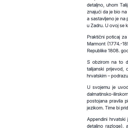
detaljno, uhom Tali
znajući da je bio na
a sastavljeno je na 
u Zadru. U ovoj se kn
Praktični poticaj z
Marmont (1774.-1852
Republike 1808. godi
S obzirom na to d
talijanski prijevod
hrvatskim – podrazu
U svojemu je uvodu
dalmatinsko-ilirsko
postojana pravila p
jezikom. Time bi prid
Appendini hrvatski
detaljno razloge), a