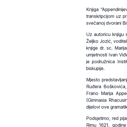
Knjiga “Appendinije
transkripcijom uz pr
svečanoj dvorani Bi
Uz autoricu knjigu su
Željko Jozić, vodite
knjige dr. sc. Mari
umjetnosti Ivan Viđ
je podružnica Insti
biskupije.
Mjesto predstavljan
Ruđera Boškovića, n
Frano Marija Appen
(Gimnasia Rhacusina
dijelovi ove gramatike
Podsjetimo, red pij
Rimu 1621. godine