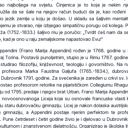
 kao najboljega na svijetu. Činjenica je to koja je nekim n
užila da se šale na njegov račun budući da je, kao rođeni T
io jezik zemlje u koju je došao. U skladu sa šaljivim mentali
jemu je stvarao, nije izbjegao simpatičnu porugu od kolega. Pj
dža (1752.-1833.) šaljivo mu je poručio: „Tvrdit ćeš nam da se
o, kad je ono u raju zemaljskome napastovao Evu!”
endini (Frano Marija Appendini) rođen je 1768. godine u Ita
raj Torina. Postavši punoljetnim, stupio je u Rimu 1787. godin
 studirao filozofiju, književnost, teologiju i govorništvo. Na 
 profesora Marka Faustina Galjufa (1765.-1834.), dubrov
u Dubrovnik 1791. godine. Za svećenika je zaređen u crkvi sv. I
postao profesorom retorike na pijarističkom Collegiumu Rhag
iju od 1795. predaje i njegov brat Urban. Frano Marija Appendin
em novoosnovanoga Liceja koje su osnovale francuske vlasti 
u staru dubrovačku gimnaziju. Licej je nakon dolaska austrijske
u gimnaziju, a Appendini postaje njenim perfektom te pro
ti. Pune četrdeset i četiri godine živio je i djelovao u Dubrovni
kulturnom i znanstvenom djelatnošću. Organizirao je školske li