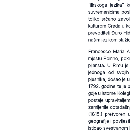
“ilirskoga jezika”
suvremenicima posl
toliko srčano zavol
kulturom Grada u ko
prevoditelj Đuro Hi
našim jezikom služi
Francesco Maria App
mjestu Poirino, pok
pijarista. U Rimu je
jednoga od svojih
pjesnika, došao je 
1792. godine te je 
gdje u istome Koleg
postaje upravitelj
zamijenile dotadašnj
(1815.) pretvoren 
geografije i povijes
isticao svestranom 