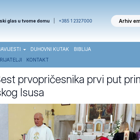
Arhiv em
ski glas u tvome domu
|
+385 1 2327000
AVIJESTI
DUHOVNI KUTAK
BIBLIJA
RIJATELJI
KONTAKT
est prvopričesnika prvi put pri
skog Isusa