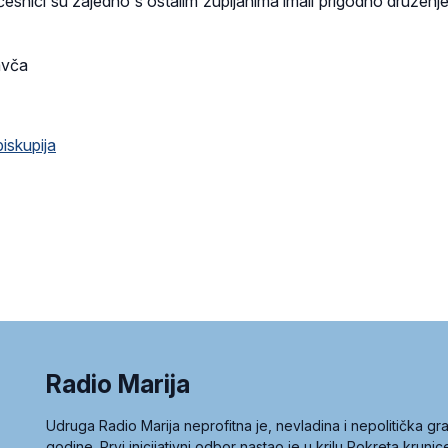
esnici su zajedno s ostalim župljanima imali prigodno druženje
avča
iskupija
Radio Marija
Udruga Radio Marija neprofitna je, nevladina i nepolitička 
godine. Prvi inicijativni odbor nastao je u krilu Pokreta kruni