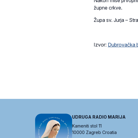
Nakon mise prvoprič
župne crkve.
Župa sv. Jurja – Str
Izvor:
Dubrovačka b
UDRUGA RADIO MARIJA
Kameniti stol 11
10000 Zagreb Croatia