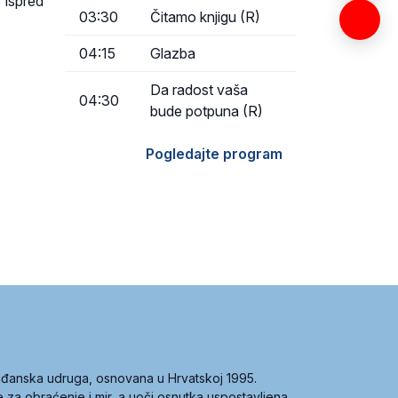
 ispred
03:30
Čitamo knjigu (R)
04:15
Glazba
Da radost vaša
04:30
bude potpuna (R)
Pogledajte program
građanska udruga, osnovana u Hrvatskoj 1995.
ce za obraćenje i mir, a uoči osnutka uspostavljena