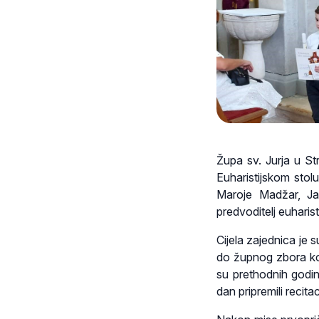
Župa sv. Jurja u Str
Euharistijskom stol
Maroje Madžar, Jak
predvoditelj euharisti
Cijela zajednica je s
do župnog zbora ko
su prethodnih godin
dan pripremili recita