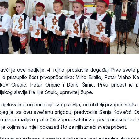
avči je ove nedjelje, 4. rujna, proslavila događaj Prve svete pr
u je pristupilo šest prvopričesnika: Miho Brailo, Petar Vlaho K
ov Orepić, Petar Orepić i Dario Šimić. Prvu pričest je po
jskog slavlja fra Ilija Stipić, upravitelj župe.
udjelovala u organizaciji ovog slavlja, od obitelji prvopričesnik
jeg je, za ovu svečanu prigodu, predvodila Sanja Kovačić. O
u dana marljivo pohađali župnu katehezu, prvopričesnici su 
cije kojima su htjeli pokazati što za njih znači sveta pričest.