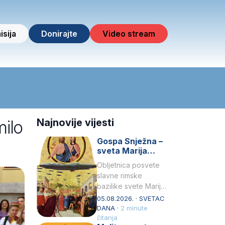
isija
Donirajte
Video stream
milo
Najnovije vijesti
Gospa Snježna –
sveta Marija
Velika, zaštitnica
Obljetnica posvete
rimske bazilike
slavne rimske
bazilike svete Marije
Velike (Santa Maria
05.08.2026. · SVETAC
Maggiore) u narodu
DANA ·
2 minute
se slavi kao Gospa
čitanja