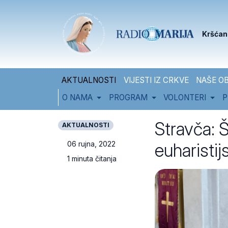
Skip to content
Skip to footer
Kršćan
AKTUALNOSTI
VIJESTI IZ CRKVE
NAŠE OB
O NAMA
PROGRAM
VOLONTERI
P
Stravča: Š
AKTUALNOSTI
euharistij
06 rujna, 2022
1 minuta čitanja