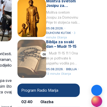
Molitva svetom
Snježna. Ovaj naziv,
Josipu za
Sancta Maria…
Domovinu
Molitva svetom
Josipu za Domovinu
Prije tri stoljeća naši
su pradjedovi
05.08.2026. ·
odlučili, svečano
DUHOVNI KUTAK ·
3
izjavili i službeno
minute čitanja
Biblija za svaki
proglasili da Ti, brižni
dan – Mudr 11-15
Poočime Isusov,…
Mudr 11-15 11 1 Ona
ičesti.
im je pothvate k
araman,
uspjehu vodila po
dijelio
ruci proroka svetog2
05.08.2026. · BIBLIJA ·
kad su prohodili
13 minute čitanja
pustoš nenastanjenui
a pa sve
dizali…
sim što
Program Radio Marija
za ovaj
02:40
Glazba