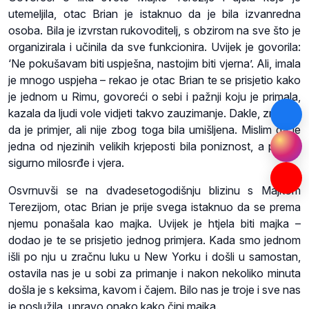
utemeljila, otac Brian je istaknuo da je bila izvanredna
osoba. Bila je izvrstan rukovoditelj, s obzirom na sve što je
organizirala i učinila da sve funkcionira. Uvijek je govorila:
‘Ne pokušavam biti uspješna, nastojim biti vjerna’. Ali, imala
je mnogo uspjeha – rekao je otac Brian te se prisjetio kako
je jednom u Rimu, govoreći o sebi i pažnji koju je primala,
kazala da ljudi vole vidjeti takvo zauzimanje. Dakle, znala je
da je primjer, ali nije zbog toga bila umišljena. Mislim da je
jedna od njezinih velikih krjeposti bila poniznost, a potom
sigurno milosrđe i vjera.
Osvrnuvši se na dvadesetogodišnju blizinu s Majkom
Terezijom, otac Brian je prije svega istaknuo da se prema
njemu ponašala kao majka. Uvijek je htjela biti majka –
dodao je te se prisjetio jednog primjera. Kada smo jednom
išli po nju u zračnu luku u New Yorku i došli u samostan,
ostavila nas je u sobi za primanje i nakon nekoliko minuta
došla je s keksima, kavom i čajem. Bilo nas je troje i sve nas
je poslužila, upravo onako kako čini majka.