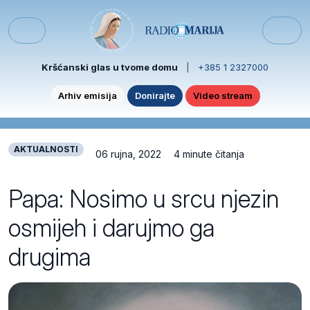
Skip to content
Skip to footer
Menu
Kršćanski glas u tvome domu
|
+385 1 2327000
Arhiv emisija
Donirajte
Video stream
AKTUALNOSTI
06 rujna, 2022
4 minute čitanja
Papa: Nosimo u srcu njezin
osmijeh i darujmo ga
drugima