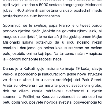
cijeli svijet, zajedno s 5000 sestara kongregacije Misionarki
ljubavi i 400 aktivnih samostana u službi posljednjih među
posljednjima na svim kontinentima.
Spominjući se te svetice, papa Franjo je u tweet poruci
ponovio njezine riječi: „Možda ne govorim njihov jezik, ali
mogu se nasmiješiti“, te na današnji liturgijski spomen Majke
Misionarki ljubavi potaknuo da u srcu nosimo njezin
osmijeh i darujemo ga onima koje susrećemo na našem
putu, osobito onima koji trpe. Na taj ćemo način – napisao
je – otvoriti horizonte radosti i nade.
Danas je u Kolkati, gdje misionarke imaju 19 kuća, slavlje
veliko, a popraćeno je inauguracijom jedne nove strukture
za djecu s ulice, i to u samoj središnjoj ulici Park Street.
Vrata su otvorena i za misu te posjet svetičinom grobu,
dok se diljem zemlje održavaju svečanosti u njezin
spomen. U Prištini, na Kosovu, svečanosti se odnose i na
petu godišnjicu posvete novoga svetišta, posvećenoga toj