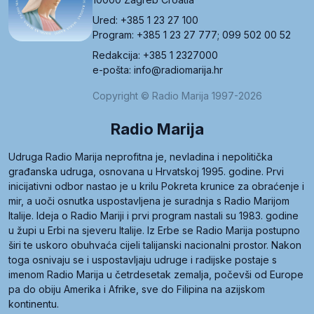
Ured: +385 1 23 27 100
Program: +385 1 23 27 777; 099 502 00 52
Redakcija: +385 1 2327000
e-pošta: info@radiomarija.hr
Copyright © Radio Marija 1997-2026
Radio Marija
Udruga Radio Marija neprofitna je, nevladina i nepolitička
građanska udruga, osnovana u Hrvatskoj 1995. godine. Prvi
inicijativni odbor nastao je u krilu Pokreta krunice za obraćenje i
mir, a uoči osnutka uspostavljena je suradnja s Radio Marijom
Italije. Ideja o Radio Mariji i prvi program nastali su 1983. godine
u župi u Erbi na sjeveru Italije. Iz Erbe se Radio Marija postupno
širi te uskoro obuhvaća cijeli talijanski nacionalni prostor. Nakon
toga osnivaju se i uspostavljaju udruge i radijske postaje s
imenom Radio Marija u četrdesetak zemalja, počevši od Europe
pa do obiju Amerika i Afrike, sve do Filipina na azijskom
kontinentu.