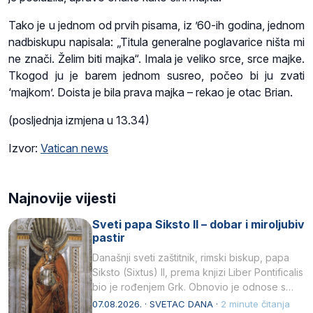
Tako je u jednom od prvih pisama, iz ’60-ih godina, jednom
nadbiskupu napisala: „Titula generalne poglavarice ništa mi
ne znači. Želim biti majka“. Imala je veliko srce, srce majke.
Tkogod ju je barem jednom susreo, počeo bi ju zvati
‘majkom’. Doista je bila prava majka – rekao je otac Brian.
(posljednja izmjena u 13.34)
Izvor:
Vatican news
Najnovije vijesti
Sveti papa Siksto II – dobar i miroljubiv
pastir
Današnji sveti zaštitnik, rimski biskup, papa
Siksto (Sixtus) II, prema knjizi Liber Pontificalis
bio je rođenjem Grk. Obnovio je odnose s
afričkim…
07.08.2026. · SVETAC DANA ·
2 minute čitanja