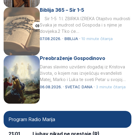
Biblija 365 – Sir 1-5
Sir 1-5 1 I. ZBIRKA IZREKA Otajstvo mudrosti
Svaka je mudrost od Gospoda i s njime je
dovijeka.2 Tko će…
07.08.2026. · BIBLIJA ·
10 minute čitanja
Preobraženje Gospodinovo
Danas slavimo uzvišeni događaj iz Kristova
života, o kojem nas izvješćuju evanđelisti
Matej, Marko i Luka te sveti Petar u svojoj
drugoj…
06.08.2026. · SVETAC DANA ·
3 minute čitanja
Program Radio Marija
21:01
Ljubav nikad ne prestaje (R)