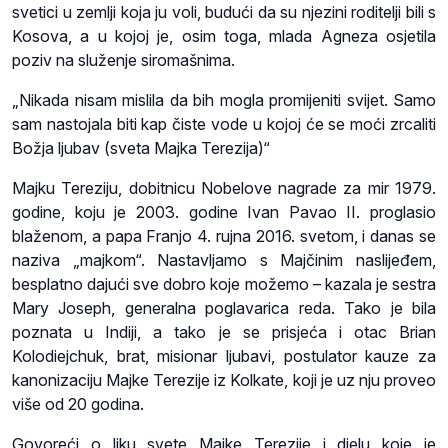
svetici u zemlji koja ju voli, budući da su njezini roditelji bili s
Kosova, a u kojoj je, osim toga, mlada Agneza osjetila
poziv na služenje siromašnima.
„Nikada nisam mislila da bih mogla promijeniti svijet. Samo
sam nastojala biti kap čiste vode u kojoj će se moći zrcaliti
Božja ljubav (sveta Majka Terezija)“
Majku Tereziju, dobitnicu Nobelove nagrade za mir 1979.
godine, koju je 2003. godine Ivan Pavao II. proglasio
blaženom, a papa Franjo 4. rujna 2016. svetom, i danas se
naziva „majkom“. Nastavljamo s Majčinim naslijeđem,
besplatno dajući sve dobro koje možemo – kazala je sestra
Mary Joseph, generalna poglavarica reda. Tako je bila
poznata u Indiji, a tako je se prisjeća i otac Brian
Kolodiejchuk, brat, misionar ljubavi, postulator kauze za
kanonizaciju Majke Terezije iz Kolkate, koji je uz nju proveo
više od 20 godina.
Govoreći o liku svete Majke Terezije i djelu koje je