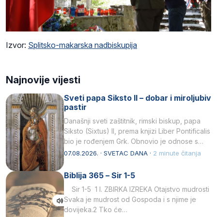
Izvor:
Splitsko-makarska nadbiskupija
Najnovije vijesti
Sveti papa Siksto II – dobar i miroljubiv
pastir
Današnji sveti zaštitnik, rimski biskup, papa
Siksto (Sixtus) II, prema knjizi Liber Pontificalis
bio je rođenjem Grk. Obnovio je odnose s
afričkim…
07.08.2026. · SVETAC DANA ·
2 minute čitanja
Biblija 365 – Sir 1-5
Sir 1-5 1 I. ZBIRKA IZREKA Otajstvo mudrosti
Svaka je mudrost od Gospoda i s njime je
dovijeka.2 Tko će…