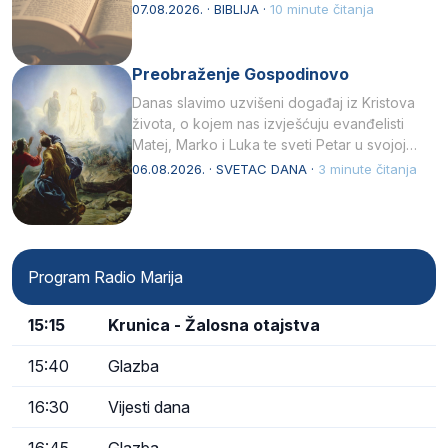
07.08.2026. · BIBLIJA ·
10 minute čitanja
Preobraženje Gospodinovo
Danas slavimo uzvišeni događaj iz Kristova
života, o kojem nas izvješćuju evanđelisti
Matej, Marko i Luka te sveti Petar u svojoj
drugoj…
06.08.2026. · SVETAC DANA ·
3 minute čitanja
Program Radio Marija
15:15
Krunica - Žalosna otajstva
15:40
Glazba
16:30
Vijesti dana