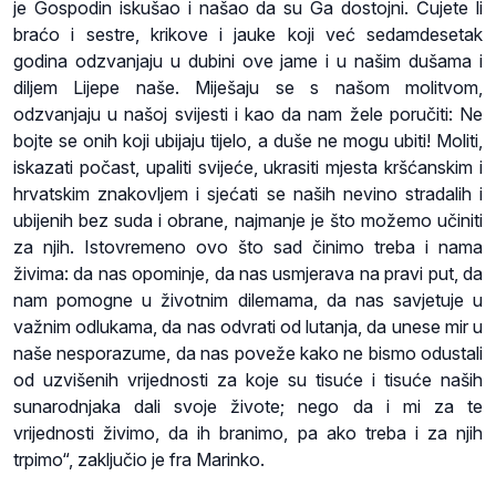
je Gospodin iskušao i našao da su Ga dostojni. Čujete li
braćo i sestre, krikove i jauke koji već sedamdesetak
godina odzvanjaju u dubini ove jame i u našim dušama i
diljem Lijepe naše. Miješaju se s našom molitvom,
odzvanjaju u našoj svijesti i kao da nam žele poručiti: Ne
bojte se onih koji ubijaju tijelo, a duše ne mogu ubiti! Moliti,
iskazati počast, upaliti svijeće, ukrasiti mjesta kršćanskim i
hrvatskim znakovljem i sjećati se naših nevino stradalih i
ubijenih bez suda i obrane, najmanje je što možemo učiniti
za njih. Istovremeno ovo što sad činimo treba i nama
živima: da nas opominje, da nas usmjerava na pravi put, da
nam pomogne u životnim dilemama, da nas savjetuje u
važnim odlukama, da nas odvrati od lutanja, da unese mir u
naše nesporazume, da nas poveže kako ne bismo odustali
od uzvišenih vrijednosti za koje su tisuće i tisuće naših
sunarodnjaka dali svoje živote; nego da i mi za te
vrijednosti živimo, da ih branimo, pa ako treba i za njih
trpimo“, zaključio je fra Marinko.