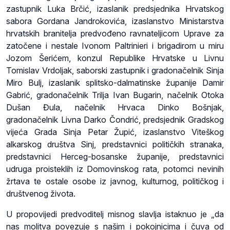
zastupnik Luka Brčić, izaslanik predsjednika Hrvatskog
sabora Gordana Jandrokovića, izaslanstvo Ministarstva
hrvatskih branitelja predvođeno ravnateljicom Uprave za
zatočene i nestale Ivonom Paltrinieri i brigadirom u miru
Jozom Šerićem, konzul Republike Hrvatske u Livnu
Tomislav Vrdoljak, saborski zastupnik i gradonačelnik Sinja
Miro Bulj, izaslanik splitsko-dalmatinske županije Damir
Gabrić, gradonačelnik Trilja Ivan Bugarin, načelnik Otoka
Dušan Đula, načelnik Hrvaca Dinko Bošnjak,
gradonačelnik Livna Darko Čondrić, predsjednik Gradskog
vijeća Grada Sinja Petar Župić, izaslanstvo Viteškog
alkarskog društva Sinj, predstavnici političkih stranaka,
predstavnici Herceg-bosanske županije, predstavnici
udruga proisteklih iz Domovinskog rata, potomci nevinih
žrtava te ostale osobe iz javnog, kulturnog, političkog i
društvenog života.
U propovijedi predvoditelj misnog slavlja istaknuo je „da
nas molitva povezuje s našim i pokojnicima i čuva od