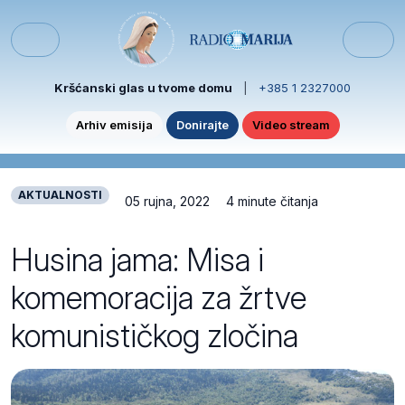
Skip to content
Skip to footer
Menu
Kršćanski glas u tvome domu
|
+385 1 2327000
Arhiv emisija
Donirajte
Video stream
AKTUALNOSTI
05 rujna, 2022
4 minute čitanja
Husina jama: Misa i
komemoracija za žrtve
komunističkog zločina