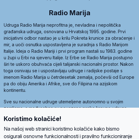
Radio Marija
Udruga Radio Marija neprofitna je, nevladina i nepolitička
građanska udruga, osnovana u Hrvatskoj 1995. godine. Prvi
inicijativni odbor nastao je u krilu Pokreta krunice za obraćenje i
mir, a uoči osnutka uspostavljena je suradnja s Radio Marijom
Italije. Ideja o Radio Mariji i prvi program nastali su 1983. godine
u župi u Erbi na sjeveru Italije. Iz Erbe se Radio Marija postupno
širi te uskoro obuhvaća cijeli talijanski nacionalni prostor. Nakon
toga osnivaju se i uspostavljaju udruge i radijske postaje s
imenom Radio Marija u četrdesetak zemalja, počevši od Europe
pa do obiju Amerika i Afrike, sve do Filipina na azijskom
kontinentu.
Sve su nacionalne udruge utemeljene autonomno u svojim
zemljama, a međusobna su povezane preko krovne udruge
pod nazivom Svjetska obitelj Radio Marije (World Family of
Koristimo kolačiće!
Radio Maria). Svjetsku obitelj utemeljilo je sedam članica, među
kojima je i hrvatska Udruga Radio Marija.
Na našoj web stranici koristimo kolačiće kako bismo
osigurali osnovne funkcionalnosti i pravilno funkcioniranje