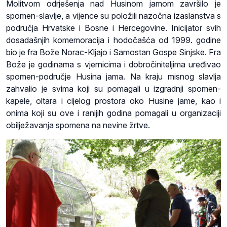
Molitvom odrješenja nad Husinom jamom završilo je
spomen-slavlje, a vijence su položili nazočna izaslanstva s
područja Hrvatske i Bosne i Hercegovine. Inicijator svih
dosadašnjih komemoracija i hodočašća od 1999. godine
bio je fra Bože Norac-Kljajo i Samostan Gospe Sinjske. Fra
Bože je godinama s vjernicima i dobročiniteljima uređivao
spomen-područje Husina jama. Na kraju misnog slavlja
zahvalio je svima koji su pomagali u izgradnji spomen-
kapele, oltara i cijelog prostora oko Husine jame, kao i
onima koji su ove i ranijih godina pomagali u organizaciji
obilježavanja spomena na nevine žrtve.