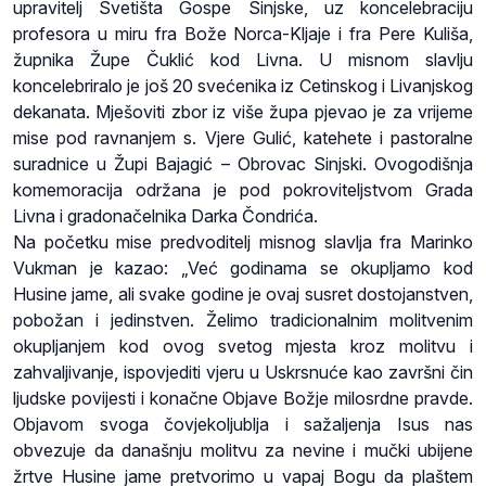
upravitelj Svetišta Gospe Sinjske, uz koncelebraciju
profesora u miru fra Bože Norca-Kljaje i fra Pere Kuliša,
župnika Župe Čuklić kod Livna. U misnom slavlju
koncelebriralo je još 20 svećenika iz Cetinskog i Livanjskog
dekanata. Mješoviti zbor iz više župa pjevao je za vrijeme
mise pod ravnanjem s. Vjere Gulić, katehete i pastoralne
suradnice u Župi Bajagić – Obrovac Sinjski. Ovogodišnja
komemoracija održana je pod pokroviteljstvom Grada
Livna i gradonačelnika Darka Čondrića.
Na početku mise predvoditelj misnog slavlja fra Marinko
Vukman je kazao: „Već godinama se okupljamo kod
Husine jame, ali svake godine je ovaj susret dostojanstven,
pobožan i jedinstven. Želimo tradicionalnim molitvenim
okupljanjem kod ovog svetog mjesta kroz molitvu i
zahvaljivanje, ispovjediti vjeru u Uskrsnuće kao završni čin
ljudske povijesti i konačne Objave Božje milosrdne pravde.
Objavom svoga čovjekoljublja i sažaljenja Isus nas
obvezuje da današnju molitvu za nevine i mučki ubijene
žrtve Husine jame pretvorimo u vapaj Bogu da plaštem