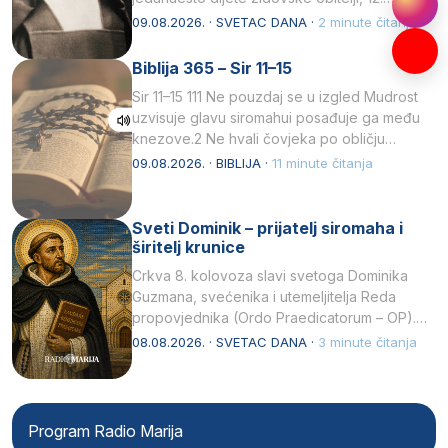
listopada 1891, u Wrocławu…
09.08.2026. · SVETAC DANA ·
2 minute čitanja
Biblija 365 – Sir 11–15
Sir 11–15 111 Ne pouzdaj se u izgled Mudrost
uzvisuje glavu siromahui posađuje ga među
knezove.2 Ne hvali čovjeka po obličju
njegovui…
09.08.2026. · BIBLIJA ·
11 minute čitanja
Sveti Dominik – prijatelj siromaha i
širitelj krunice
Crkva 8. kolovoza slavi svetoga Dominika
Guzmana, svećenika i utemeljitelja Reda
propovjednika (Ordo Praedicatorum – OP).
Svojim životom, dubokom ljubavlju prema
08.08.2026. · SVETAC DANA ·
3 minute čitanja
Kristu…
Program Radio Marija