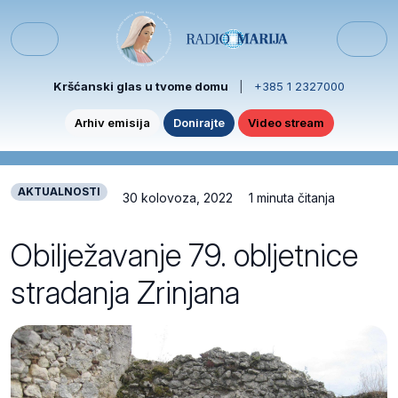
Skip to content
Skip to footer
Menu
Kršćanski glas u tvome domu
|
+385 1 2327000
Arhiv emisija
Donirajte
Video stream
AKTUALNOSTI
30 kolovoza, 2022
1 minuta čitanja
Obilježavanje 79. obljetnice
stradanja Zrinjana