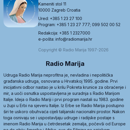
Kameniti stol 11
10000 Zagreb Croatia
Ured: +385 1 23 27 100
Program: +385 1 23 27 777; 099 502 00 52
Redakcija: +385 1 2327000
e-pošta: info@radiomarija.hr
Copyright © Radio Marija 1997-2026
Radio Marija
Udruga Radio Marija neprofitna je, nevladina i nepolitička
građanska udruga, osnovana u Hrvatskoj 1995. godine. Prvi
inicijativni odbor nastao je u krilu Pokreta krunice za obraćenje i
mir, a uoči osnutka uspostavljena je suradnja s Radio Marijom
Italije. Ideja o Radio Mariji i prvi program nastali su 1983. godine
u župi u Erbi na sjeveru Italije. Iz Erbe se Radio Marija postupno
širi te uskoro obuhvaća cijeli talijanski nacionalni prostor. Nakon
toga osnivaju se i uspostavljaju udruge i radijske postaje s
imenom Radio Marija u četrdesetak zemalja, počevši od Europe
pa do obiju Amerika i Afrike, sve do Filipina na azijskom