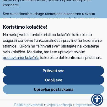
kontinentu.
Sve su nacionalne udruge utemeljene autonomno u svojim
zemljama, a međusobna su povezane preko krovne udruge
pod nazivom Svjetska obitelj Radio Marije (World Family of
Koristimo kolačiće!
Radio Maria). Svjetsku obitelj utemeljilo je sedam članica, među
kojima je i hrvatska Udruga Radio Marija.
Na našoj web stranici koristimo kolačiće kako bismo
osigurali osnovne funkcionalnosti i pravilno funkcioniranje
stranice. Klikom na "Prihvati sve" pristajete na korištenje
svih kolačića. Međutim, možete upravljati svojim
O nama
Radio
Program
Volonteri
Prijatelji
Kontakt
Pravila privatnosti
postavkama kolačića
kako biste dali kontrolirani pristanak.
Kolačići
Uvjeti korištenja
Ova stranica je zaštićena Google reCAPTCHA sustavom
Prihvati sve
Odbij sve
App
Google
Store
Play
Upravljaj postavkama
Design and development
SIK
&
C-Tel
•
•
Politika privatnosti
Uvjeti korištenja
Impressum