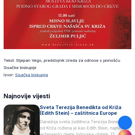
Tekst: Stjepan Vego, predstojnik Ureda za odnose s javnošću
Sisačke biskupije
Izvor:
Sisačka biskupija
Najnovije vijesti
Sveta Terezija Benedikta od Križa
(Edith Stein) – zaštitnica Europe
Današnja sveta zaštitnica Terezija Benedikta
od Križa rođena je kao Edith Stein, najmlađe,
jedanaesto dijete židovske obitelji, 12.