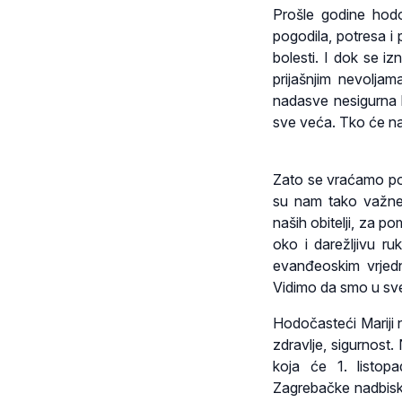
Prošle godine hodo
pogodila, potresa i
bolesti. I dok se i
prijašnjim nevoljam
nadasve nesigurna b
sve veća. Tko će na
Zato se vraćamo po
su nam tako važne
naših obitelji, za p
oko i darežljivu ru
evanđeoskim vrjed
Vidimo da smo u sv
Hodočasteći Mariji 
zdravlje, sigurnost
koja će 1. listop
Zagrebačke nadbisku