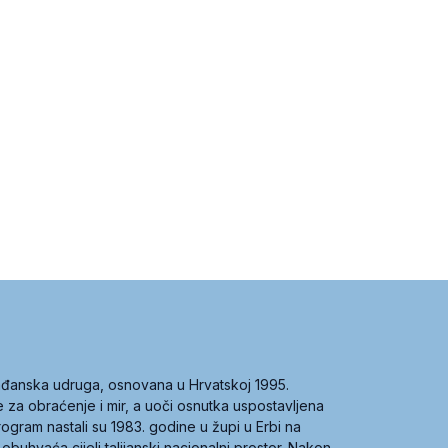
građanska udruga, osnovana u Hrvatskoj 1995.
ce za obraćenje i mir, a uoči osnutka uspostavljena
 program nastali su 1983. godine u župi u Erbi na
 obuhvaća cijeli talijanski nacionalni prostor. Nakon