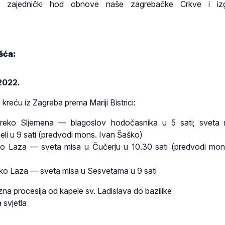
 u zajednički hod obnove naše zagrebačke Crkve i izg
.
šća:
2022.
kreću iz Zagreba prema Mariji Bistrici:
preko Sljemena — blagoslov hodočasnika u 5 sati; sveta 
eli u 9 sati (predvodi mons. Ivan Šaško)
ko Laza — sveta misa u Čučerju u 10.30 sati (predvodi mon
ko Laza — sveta misa u Sesvetama u 9 sati
zna procesija od kapele sv. Ladislava do bazilike
 svjetla