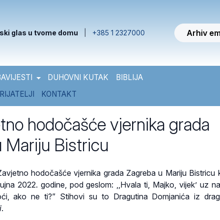
Arhiv em
ski glas u tvome domu
|
+385 1 2327000
AVIJESTI
DUHOVNI KUTAK
BIBLIJA
RIJATELJI
KONTAKT
etno hodočašće vjernika grada
 Mariju Bistricu
avjetno hodočašće vjernika grada Zagreba u Mariju Bistricu 
 rujna 2022. godine, pod geslom: ,,Hvala ti, Majko, vijek’ uz na
, ako ne ti?” Stihovi su to Dragutina Domjanića iz dra
i
.