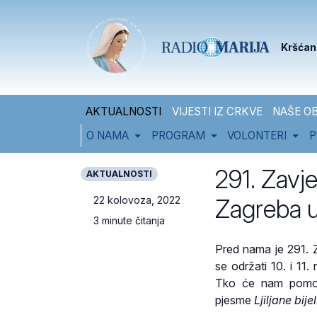
Skip to content
Skip to footer
Kršćan
AKTUALNOSTI
VIJESTI IZ CRKVE
NAŠE OB
O NAMA
PROGRAM
VOLONTERI
P
291. Zavj
AKTUALNOSTI
Zagreba u
22 kolovoza, 2022
3 minute čitanja
Pred nama je 291. Z
se održati 10. i 11.
Tko će nam pomoći
pjesme
Ljiljane bijel