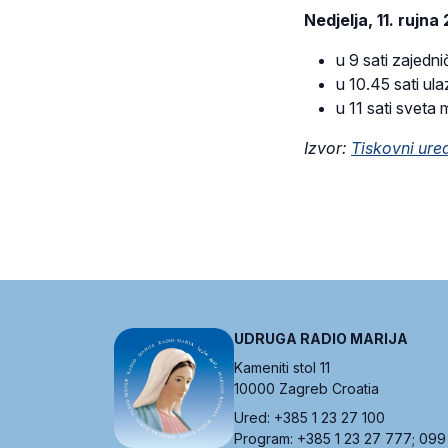
Nedjelja, 11. rujna
u 9 sati zajedn
u 10.45 sati ul
u 11 sati sveta
Izvor:
Tiskovni ure
UDRUGA RADIO MARIJA
Kameniti stol 11
10000 Zagreb Croatia
Ured: +385 1 23 27 100
Program: +385 1 23 27 777; 099