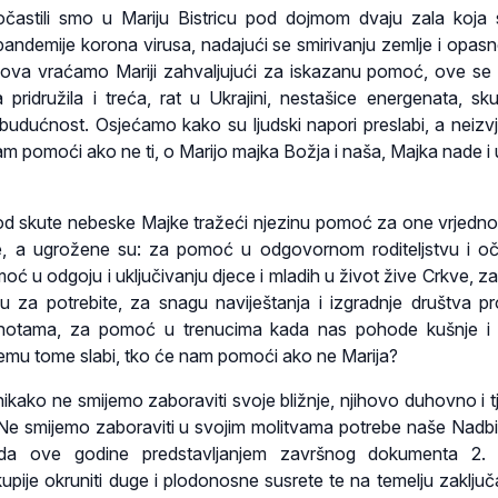
častili smo u Mariju Bistricu pod dojmom dvaju zala koja
 pandemije korona virusa, nadajući se smirivanju zemlje i opasn
znova vraćamo Mariji zahvaljujući za iskazanu pomoć, ove se
a pridružila i treća, rat u Ukrajini, nestašice energenata, sk
udućnost. Osjećamo kako su ljudski napori preslabi, a neizv
m pomoći ako ne ti, o Marijo majka Božja i naša, Majka nade i 
d skute nebeske Majke tražeći njezinu pomoć za one vrjedno
, a ugrožene su: za pomoć u odgovornom roditeljstvu i o
omoć u odgoju i uključivanju djece i mladih u život žive Crkve, z
ku za potrebite, za snagu naviještanja i izgradnje društva p
notama, za pomoć u trenucima kada nas pohode kušnje i b
emu tome slabi, tko će nam pomoći ako ne Marija?
nikako ne smijemo zaboraviti svoje bližnje, njihovo duhovno i t
. Ne smijemo zaboraviti u svojim molitvama potrebe naše Nadbi
ada ove godine predstavljanjem završnog dokumenta 2. 
pije okruniti duge i plodonosne susrete te na temelju zaključ