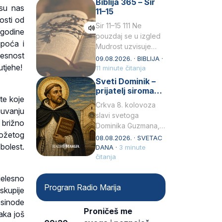
Biblija 365 – Sir
židovske obitelji, 12.
 su nas
11–15
listopada 1891, u
osti od
Wrocławu…
Sir 11–15 111 Ne
 godine
pouzdaj se u izgled
upoća i
Mudrost uzvisuje
jesnost
glavu siromahui
09.08.2026. · BIBLIJA ·
utjehe!
posađuje ga među
11 minute čitanja
knezove.2 Ne hvali
Sveti Dominik –
čovjeka po obličju
prijatelj siromaha
te koje
njegovui…
i širitelj krunice
Crkva 8. kolovoza
čuvanju
slavi svetoga
a brižno
Dominika Guzmana,
rožetog
svećenika i
08.08.2026. · SVETAC
olest.
utemeljitelja Reda
DANA ·
3 minute
propovjednika (Ordo
čitanja
Praedicatorum – OP).
jelesno
Svojim životom,
Program Radio Marija
dubokom ljubavlju
skupije
prema Kristu…
sinode
Proničeš me
aka još