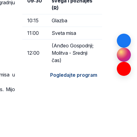
09:30
svega i poznaješ
radnju
(R)
10:15
Glazba
11:00
Sveta misa
(Anđeo Gospodnji;
12:00
Molitva - Srednji
čas)
misa u
Pogledajte program
s. Mijo