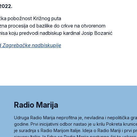
 2022.
ička pobožnost Križnog puta
azna procesija od bazilike do crkve na otvorenom
 misa koju predvodi nadbiskup kardinal Josip Bozanić
d Zagrebačke nadbiskupije
Radio Marija
Udruga Radio Marija neprofitna je, nevladina i nepolitička 
godine. Prvi inicijativni odbor nastao je u krilu Pokreta kruni
je suradnja s Radio Marijom Italije. Ideja o Radio Mariji i prvi
sjeveru Italije. Iz Erbe se Radio Marija postupno širi te uskoro