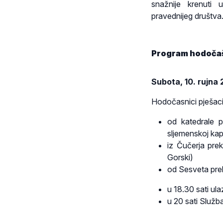
snažnije krenuti
pravednijeg društva
Program hodoča
Subota, 10. rujna 
Hodočasnici pješaci 
od katedrale 
sljemenskoj kap
iz Čučerja pre
Gorski)
od Sesveta pre
u 18.30 sati ula
u 20 sati Služba