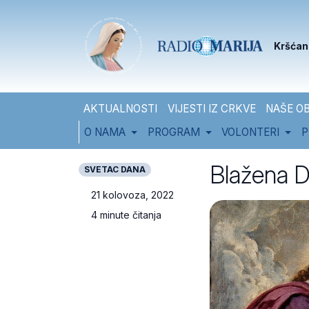
Skip to content
Skip to footer
Kršćan
AKTUALNOSTI
VIJESTI IZ CRKVE
NAŠE OB
O NAMA
PROGRAM
VOLONTERI
P
Blažena Dj
SVETAC DANA
21 kolovoza, 2022
4 minute čitanja