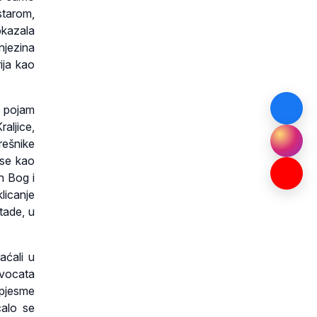
starom,
okazala
jezina
ija kao
z pojam
aljice,
rešnike
 se kao
in Bog i
licanje
tade, u
raćali u
dvocata
e pjesme
calo se