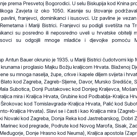
je prema Presvetoj Bogorodici. U selu Biskupija kod Knina p
ikoga Zavjeta iz oko 1050. Kasnije su štovanje podržavali i
avlini, franjevci, dominikanci i isusovci. Uz pavline je vezan
 Remetama i Mariji Bistrici. Franjevci su podigli svetišta na Tr
nikanci su posredno ili neposredno uveli u hrvatske obitelji m
usovci su odgojili mnoge mladiće i djevojke pomoću Mar
 Antun Bauer okrunio je 1935. u Mariji Bistrici čudotvorni kip Ma
 krunama i proglasio Majku Božju kraljicom Hrvata. Blaženoj Dj
ćene su mnoga naselja, župe, crkve i kapele diljem svijeta i hrva
-Blato kod Zagreba, Zagreb-Sljeme, Davor, Mursko Središće, 
ala Subotica, Donji Pustakovec kod Donjeg Kraljevca, Mošan
ljica mira i Kraljica Hrvata, Grubine kod Podbablja-Kraljica Hr
Širokovac kod Tomislavgrada-Kraljica Hrvata, Palić kod Subo
onto-Kraljica Hrvata). Slavi se i časti i kao Kraljica mira (Zagre
ki Novaki kod Zagreba, Donja Reka kod Jastrebarskog, Dobri 
, Marinec kod pregrade, Podrute kod Novog Marofa, Sisak, Zad
Međugorje, Donje Hrasno kod Neuma), Kraljica apostola (Zapr