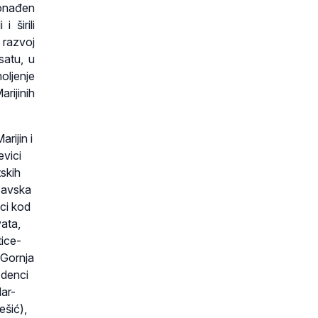
ronađen
 širili
 razvoj
satu, u
oljenje
ijinih
rijin i
evici
tskih
Savska
ci kod
vata,
tice-
b-Gornja
Zdenci
ar-
ešić),