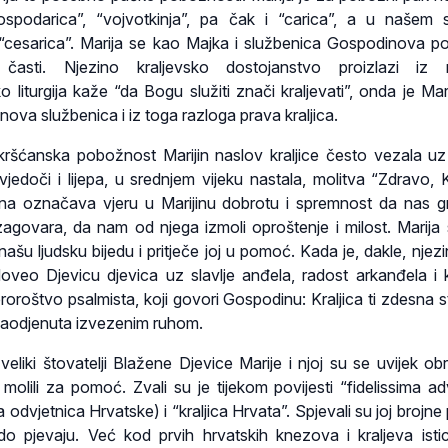
“gospodarica”, “vojvotkinja”, pa čak i “carica”, a u našem 
 “cesarica”. Marija se kao Majka i službenica Gospodinova p
časti. Njezino kraljevsko dostojanstvo proizlazi iz n
 liturgija kaže “da Bogu služiti znači kraljevati”, onda je Mar
nova službenica i iz toga razloga prava kraljica.
 kršćanska pobožnost Marijin naslov kraljice često vezala u
jedoči i lijepa, u srednjem vijeku nastala, molitva “Zdravo, Kr
na označava vjeru u Marijinu dobrotu i spremnost da nas g
govara, da nam od njega izmoli oproštenje i milost. Marija
 našu ljudsku bijedu i pritječe joj u pomoć. Kada je, dakle, njez
, doveo Djevicu djevica uz slavlje anđela, radost arkanđela i k
roroštvo psalmista, koji govori Gospodinu: Kraljica ti zdesna s
zaodjenuta izvezenim ruhom.
i veliki štovatelji Blažene Djevice Marije i njoj su se uvijek ob
molili za pomoć. Zvali su je tijekom povijesti “fidelissima a
a odvjetnica Hrvatske) i “kraljica Hrvata”. Spjevali su joj brojn
do pjevaju. Već kod prvih hrvatskih knezova i kraljeva isti