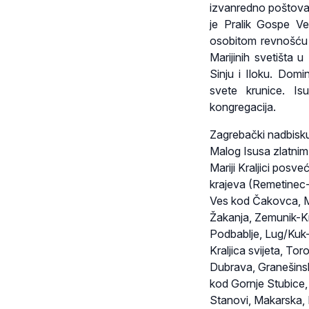
izvanredno poštovan
je Pralik Gospe Vel
osobitom revnošću p
Marijinih svetišta u
Sinju i Iloku. Domi
svete krunice. Is
kongregacija.
Zagrebački nadbiskup
Malog Isusa zlatnim
Mariji Kraljici posve
krajeva (Remetinec
Ves kod Čakovca, M
Žakanja, Zemunik-Kra
Podbablje, Lug/Kuk-
Kraljica svijeta, Tor
Dubrava, Granešins
kod Gornje Stubice
Stanovi, Makarska, 