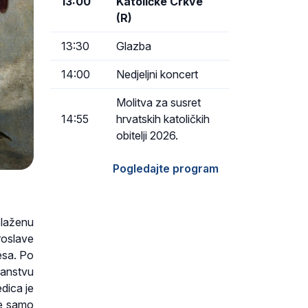
13:00
Katoličke Crkve
(R)
13:30
Glazba
14:00
Nedjeljni koncert
Molitva za susret
14:55
hrvatskih katoličkih
obitelji 2026.
Pogledajte program
Blaženu
roslave
esa. Po
janstvu
edica je
ne samo