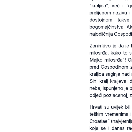
“kraljica”, već i 
prelijepom nazivu i
dostojnom takve 
bogomajčinstva. Ako
najodličnija Gospodi
Zanimljivo je da je
milosrđa, kako to sv
Majko milosrđa”! O
pred Gospodinom za
kraljica saginje nad
Sin, kralj kraljeva
neba, ispunjeno je p
odjeći pozlaćenoj, 
Hrvati su uvijek bil
teškim vremenima i 
Croatiae” (najvjernij
koje se i danas ra