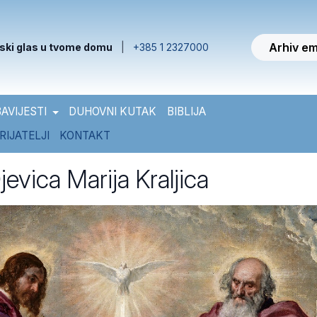
Arhiv em
ski glas u tvome domu
|
+385 1 2327000
AVIJESTI
DUHOVNI KUTAK
BIBLIJA
RIJATELJI
KONTAKT
evica Marija Kraljica