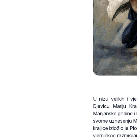
U nizu velikih i vj
Djevicu Mariju Kr
Marijanske godine i 
svome uznesenju Mari
kraljice izložio je P
vjerničkog razmišlj