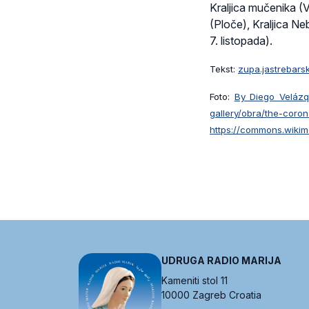
Kraljica mučenika (V
(Ploče), Kraljica N
7. listopada).
Tekst:
zupa.jastrebars
Foto:
By Diego Velázqu
gallery/obra/
https://commons.wikim
UDRUGA RADIO MARIJA
Kameniti stol 11
10000 Zagreb Croatia