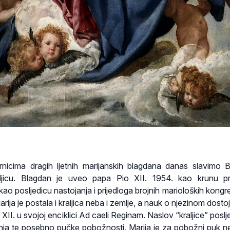
ernicima dragih ljetnih marijanskih blagdana danas slavimo 
aljicu. Blagdan je uveo papa Pio XII. 1954. kao krunu p
kao posljedicu nastojanja i prijedloga brojnih marioloških kongr
ja je postala i kraljica neba i zemlje, a nauk o njezinom dosto
io XII. u svojoj enciklici Ad caeli Reginam. Naslov “kraljice” poslj
anja te posebno pučke pobožnosti. Marija je za pobožni puk 