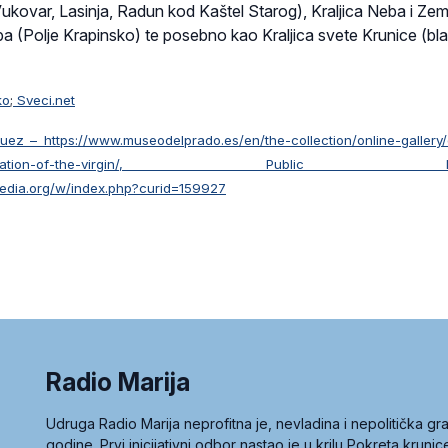
ukovar, Lasinja, Radun kod Kaštel Starog), Kraljica Neba i Zem
eba (Polje Krapinsko) te posebno kao Kraljica svete Krunice (bl
ko
;
Sveci.net
ez – https://www.museodelprado.es/en/the-collection/online-gallery/
the-coronation-of-the-virgin/, Public Do
edia.org/w/index.php?curid=159927
Radio Marija
Udruga Radio Marija neprofitna je, nevladina i nepolitička 
godine. Prvi inicijativni odbor nastao je u krilu Pokreta kruni