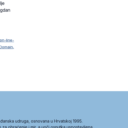
lje
agdan
on-line-
main,
građanska udruga, osnovana u Hrvatskoj 1995.
ce za obraćenje i mir, a uoči osnutka uspostavljena