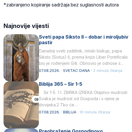
*zabranjeno kopiranje sadržaja bez suglasnosti autora
Najnovije vijesti
Sveti papa Siksto II – dobar i miroljubiv
pastir
Današnji sveti zaštitnik, rimski biskup, papa
Siksto (Sixtus) II, prema knjizi Liber Pontificalis
bio je rođenjem Grk. Obnovio je odnose s
afričkim…
07.08.2026. · SVETAC DANA ·
2 minute čitanja
Biblija 365 – Sir 1-5
Sir 1-5 1 I. ZBIRKA IZREKA Otajstvo mudrosti
Svaka je mudrost od Gospoda i s njime je
dovijeka.2 Tko će…
07.08.2026. · BIBLIJA ·
10 minute čitanja
Preobraženje Gospodinovo