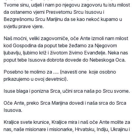
Tvome sinu, udjeli i nam po njegovu zagovoru tu istu milost
da ostanemo vjerni Presvetomu Srcu Isusovu i
Bezgrešnomu Srcu Marijinu da se kao nekoć kupamo u
svjetlu prave vjere.
Naš moćni, veliki zagovorniče, oče Ante izmoli nam milost
kod Gospodina da poput tebe žeđamo za Njegovom
ljubavlju, ljubimo križ i životom živimo Evanđelje. Neka nas
poput tebe Isusova dobrota dovede do Nebeskoga Oca.
Posebno te molimo za …. (navesti one koje osobno
prikazujemo u ovoj devetnici).
Isuse blaga i ponizna Srca, učini srca naša po Srcu svome.
Oče Ante, preko Srca Marijina dovedi i naša srca do Srca
Isusova.
Kraljice svete krunice, Kraljice mira i naš oče Ante molite za
nas, naše misionare i misionarke, Hrvatsku, Indiju, Ukrajinu i