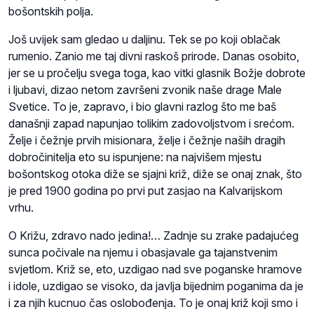
bošontskih polja.
Još uvijek sam gledao u daljinu. Tek se po koji oblačak
rumenio. Zanio me taj divni raskoš prirode. Danas osobito,
jer se u pročelju svega toga, kao vitki glasnik Božje dobrote
i ljubavi, dizao netom završeni zvonik naše drage Male
Svetice. To je, zapravo, i bio glavni razlog što me baš
današnji zapad napunjao tolikim zadovoljstvom i srećom.
Želje i čežnje prvih misionara, želje i čežnje naših dragih
dobročinitelja eto su ispunjene: na najvišem mjestu
bošontskog otoka diže se sjajni križ, diže se onaj znak, što
je pred 1900 godina po prvi put zasjao na Kalvarijskom
vrhu.
O Križu, zdravo nado jedina!… Zadnje su zrake padajućeg
sunca počivale na njemu i obasjavale ga tajanstvenim
svjetlom. Križ se, eto, uzdigao nad sve poganske hramove
i idole, uzdigao se visoko, da javlja bijednim poganima da je
i za njih kucnuo čas oslobođenja. To je onaj križ koji smo i