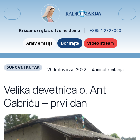
Skip to content
Skip to footer
Menu
Kršćanski glas u tvome domu
|
+385 1 2327000
Arhiv emisija
Donirajte
Video stream
DUHOVNI KUTAK
20 kolovoza, 2022
4 minute čitanja
Velika devetnica o. Anti
Gabriću – prvi dan