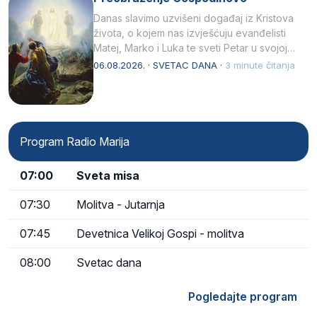
Danas slavimo uzvišeni događaj iz Kristova
života, o kojem nas izvješćuju evanđelisti
Matej, Marko i Luka te sveti Petar u svojoj
drugoj…
06.08.2026. · SVETAC DANA ·
3 minute čitanja
Program Radio Marija
07:00
Sveta misa
07:30
Molitva - Jutarnja
07:45
Devetnica Velikoj Gospi - molitva
08:00
Svetac dana
Pogledajte program