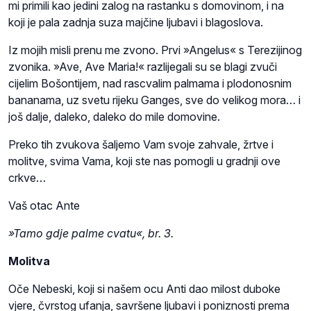
mi primili kao jedini zalog na rastanku s domovinom, i na
koji je pala zadnja suza majčine ljubavi i blagoslova.
Iz mojih misli prenu me zvono. Prvi »Angelus« s Terezijinog
zvonika. »Ave, Ave Maria!« razlijegali su se blagi zvuči
cijelim Bošontijem, nad rascvalim palmama i plodonosnim
bananama, uz svetu rijeku Ganges, sve do velikog mora… i
još dalje, daleko, daleko do mile domovine.
Preko tih zvukova šaljemo Vam svoje zahvale, žrtve i
molitve, svima Vama, koji ste nas pomogli u gradnji ove
crkve…
Vaš otac Ante
»Tamo gdje palme cvatu«, br. 3.
Molitva
Oče Nebeski, koji si našem ocu Anti dao milost duboke
vjere, čvrstog ufanja, savršene ljubavi i poniznosti prema