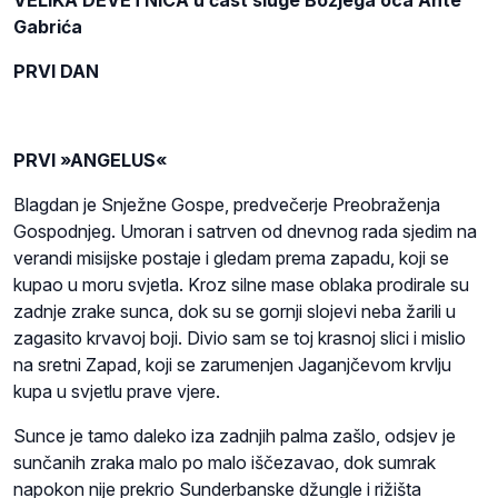
VELIKA DEVETNICA u čast sluge Božjega oca Ante
Gabrića
PRVI DAN
PRVI
»ANGELUS«
Blagdan je Snježne Gospe, predvečerje Preobraženja
Gospodnjeg. Umoran i satrven od dnevnog rada sjedim na
verandi misijske postaje i gledam prema zapadu, koji se
kupao u moru svjetla. Kroz silne mase oblaka prodirale su
zadnje zrake sunca, dok su se gornji slojevi neba žarili u
zagasito krvavoj boji. Divio sam se toj krasnoj slici i mislio
na sretni Zapad, koji se zarumenjen Jaganjčevom krvlju
kupa u svjetlu prave vjere.
Sunce je tamo daleko iza zadnjih palma zašlo, odsjev je
sunčanih zraka malo po malo iščezavao, dok sumrak
napokon nije prekrio Sunderbanske džungle i rižišta