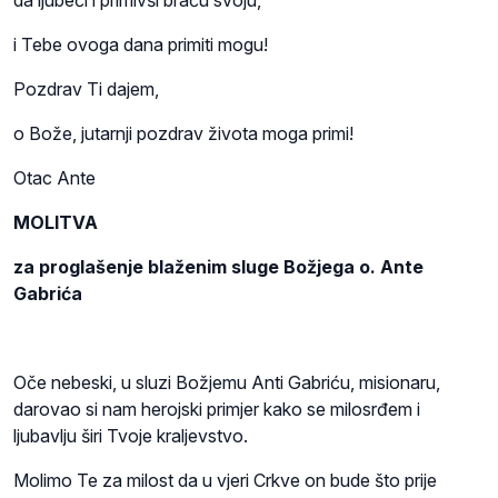
da ljubeći i primivši braću svoju,
i Tebe ovoga dana primiti mogu!
Pozdrav Ti dajem,
o Bože, jutarnji pozdrav života moga primi!
Otac Ante
MOLITVA
za proglašenje blaženim sluge Božjega o. Ante
Gabrića
Oče nebeski, u sluzi Božjemu Anti Gabriću, misionaru,
darovao si nam herojski primjer kako se milosrđem i
ljubavlju širi Tvoje kraljevstvo.
Molimo Te za milost da u vjeri Crkve on bude što prije