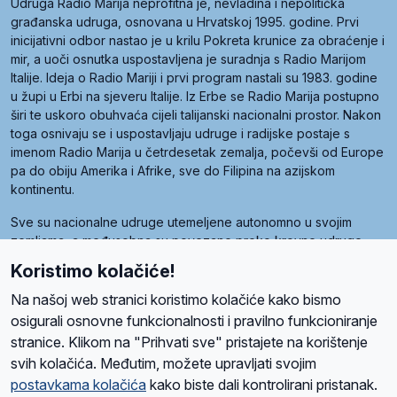
Udruga Radio Marija neprofitna je, nevladina i nepolitička
građanska udruga, osnovana u Hrvatskoj 1995. godine. Prvi
inicijativni odbor nastao je u krilu Pokreta krunice za obraćenje i
mir, a uoči osnutka uspostavljena je suradnja s Radio Marijom
Italije. Ideja o Radio Mariji i prvi program nastali su 1983. godine
u župi u Erbi na sjeveru Italije. Iz Erbe se Radio Marija postupno
širi te uskoro obuhvaća cijeli talijanski nacionalni prostor. Nakon
toga osnivaju se i uspostavljaju udruge i radijske postaje s
imenom Radio Marija u četrdesetak zemalja, počevši od Europe
pa do obiju Amerika i Afrike, sve do Filipina na azijskom
kontinentu.
Sve su nacionalne udruge utemeljene autonomno u svojim
zemljama, a međusobna su povezane preko krovne udruge
pod nazivom Svjetska obitelj Radio Marije (World Family of
Koristimo kolačiće!
Radio Maria). Svjetsku obitelj utemeljilo je sedam članica, među
kojima je i hrvatska Udruga Radio Marija.
Na našoj web stranici koristimo kolačiće kako bismo
osigurali osnovne funkcionalnosti i pravilno funkcioniranje
stranice. Klikom na "Prihvati sve" pristajete na korištenje
svih kolačića. Međutim, možete upravljati svojim
O nama
Radio
Program
Volonteri
Prijatelji
Kontakt
Pravila privatnosti
postavkama kolačića
kako biste dali kontrolirani pristanak.