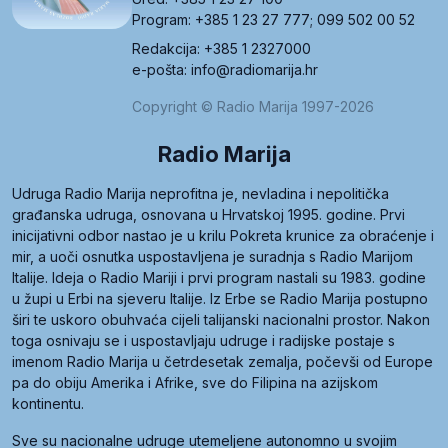
Program: +385 1 23 27 777; 099 502 00 52
Redakcija: +385 1 2327000
e-pošta: info@radiomarija.hr
Copyright © Radio Marija 1997-2026
Radio Marija
Udruga Radio Marija neprofitna je, nevladina i nepolitička
građanska udruga, osnovana u Hrvatskoj 1995. godine. Prvi
inicijativni odbor nastao je u krilu Pokreta krunice za obraćenje i
mir, a uoči osnutka uspostavljena je suradnja s Radio Marijom
Italije. Ideja o Radio Mariji i prvi program nastali su 1983. godine
u župi u Erbi na sjeveru Italije. Iz Erbe se Radio Marija postupno
širi te uskoro obuhvaća cijeli talijanski nacionalni prostor. Nakon
toga osnivaju se i uspostavljaju udruge i radijske postaje s
imenom Radio Marija u četrdesetak zemalja, počevši od Europe
pa do obiju Amerika i Afrike, sve do Filipina na azijskom
kontinentu.
Sve su nacionalne udruge utemeljene autonomno u svojim