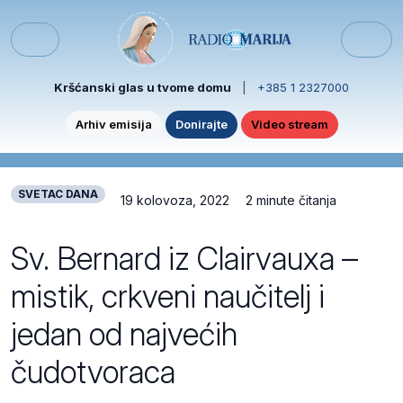
Skip to content
Skip to footer
Menu
Kršćanski glas u tvome domu
|
+385 1 2327000
Arhiv emisija
Donirajte
Video stream
SVETAC DANA
19 kolovoza, 2022
2 minute čitanja
Sv. Bernard iz Clairvauxa –
mistik, crkveni naučitelj i
jedan od najvećih
čudotvoraca