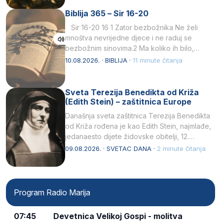
Biblija 365 – Sir 16-20
Sir 16-20 16 1 Zator bezbožnika Ne želi
mnoštva nevrijedne djece i ne raduj se
bezbožnim sinovima.2 Ma koliko ih bilo,…
10.08.2026. · BIBLIJA ·
11 minute čitanja
Sveta Terezija Benedikta od Križa
(Edith Stein) – zaštitnica Europe
Današnja sveta zaštitnica Terezija Benedikta
od Križa rođena je kao Edith Stein, najmlađe,
jedanaesto dijete židovske obitelji, 12.
listopada 1891, u Wrocławu…
09.08.2026. · SVETAC DANA ·
2 minute čitanja
Program Radio Marija
07:45
Devetnica Velikoj Gospi - molitva