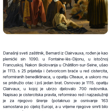
Današnji sveti zaštitnik, Bernard iz Clairvauxa, rođen je kao
plemićki sin 1090. u Fontaine-lès-Dijonu, u istočnoj
Francuskoj. Nakon školovanja u Châtillon-sur-Seine, ušao
je 1113. s 25 prijatelja i četvoricom braće u red cistercita,
reformiranih benediktinaca, u opatiju Cîteaux, a uskoro mu
se pridružio otac i još jedan brat. Osnovao je 1115. opatiju
Clairvaux, u kojoj je ubrzo djelovalo 700 redovnika.
Napisao je cistercitska pravila, reformirao red i najzaslužniji
je za njegovo širenje (potaknuo je osnivanje 163
samostana po cijeloj Europi, a u vrijeme njegove smrti bilo