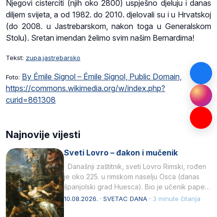
Njegovi cisterciti (njih oko 2800) uspješno djeluju i danas
diljem svijeta, a od 1982. do 2010. djelovali su i u Hrvatskoj
(do 2008. u Jastrebarskom, nakon toga u Generalskom
Stolu). Sretan imendan želimo svim našim Bernardima!
Tekst:
zupa.jastrebarsko
By Émile Signol – Émile Signol, Public Domain,
Foto:
https://commons.wikimedia.org/w/index.php?
curid=861308
Najnovije vijesti
Sveti Lovro – đakon i mučenik
Današnji zaštitnik, sveti Lovro Rimski, rođen
je oko 225. u rimskom naselju Osca (danas
španjolski grad Huesca). Bio je učenik pape…
10.08.2026. · SVETAC DANA ·
3 minute čitanja