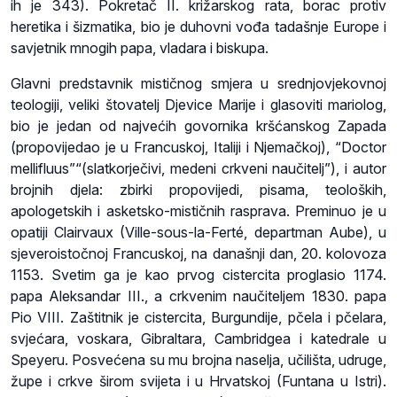
ih je 343). Pokretač II. križarskog rata, borac protiv
heretika i šizmatika, bio je duhovni vođa tadašnje Europe i
savjetnik mnogih papa, vladara i biskupa.
Glavni predstavnik mističnog smjera u srednjovjekovnoj
teologiji, veliki štovatelj Djevice Marije i glasoviti mariolog,
bio je jedan od najvećih govornika kršćanskog Zapada
(propovijedao je u Francuskoj, Italiji i Njemačkoj), “Doctor
mellifluus”“(slatkorječivi, medeni crkveni naučitelj”), i autor
brojnih djela: zbirki propovijedi, pisama, teoloških,
apologetskih i asketsko-mističnih rasprava. Preminuo je u
opatiji Clairvaux (Ville-sous-la-Ferté, departman Aube), u
sjeveroistočnoj Francuskoj, na današnji dan, 20. kolovoza
1153. Svetim ga je kao prvog cistercita proglasio 1174.
papa Aleksandar III., a crkvenim naučiteljem 1830. papa
Pio VIII. Zaštitnik je cistercita, Burgundije, pčela i pčelara,
svjećara, voskara, Gibraltara, Cambridgea i katedrale u
Speyeru. Posvećena su mu brojna naselja, učilišta, udruge,
župe i crkve širom svijeta i u Hrvatskoj (Funtana u Istri).