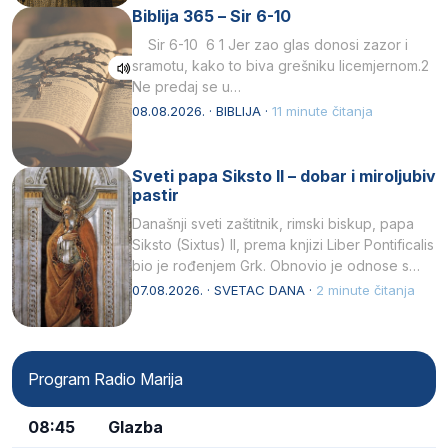
Biblija 365 – Sir 6-10
Sir 6-10 6 1 Jer zao glas donosi zazor i
sramotu, kako to biva grešniku licemjernom.2
Ne predaj se u…
08.08.2026. · BIBLIJA ·
11 minute čitanja
Sveti papa Siksto II – dobar i miroljubiv
pastir
Današnji sveti zaštitnik, rimski biskup, papa
Siksto (Sixtus) II, prema knjizi Liber Pontificalis
bio je rođenjem Grk. Obnovio je odnose s
afričkim…
07.08.2026. · SVETAC DANA ·
2 minute čitanja
Program Radio Marija
08:45
Glazba