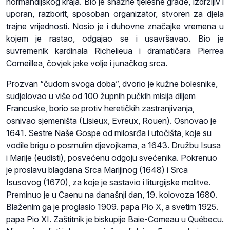
normandijskog kraja. Bio je snažne tjelesne građe, izdržljiv i
uporan, razborit, sposoban organizator, stvoren za djela
trajne vrijednosti. Nosio je i duhovne značajke vremena u
kojem je rastao, odgajao se i usavršavao. Bio je
suvremenik kardinala Richelieua i dramatičara Pierrea
Corneillea, čovjek jake volje i junačkog srca.
Prozvan “čudom svoga doba”, dvorio je kužne bolesnike,
sudjelovao u više od 100 župnih pučkih misija diljem
Francuske, borio se protiv heretičkih zastranjivanja,
osnivao sjemeništa (Lisieux, Evreux, Rouen). Osnovao je
1641. Sestre Naše Gospe od milosrđa i utočišta, koje su
vodile brigu o posrnulim djevojkama, a 1643. Družbu Isusa
i Marije (eudisti), posvećenu odgoju svećenika. Pokrenuo
je proslavu blagdana Srca Marijinog (1648) i Srca
Isusovog (1670), za koje je sastavio i liturgijske molitve.
Preminuo je u Caenu na današnji dan, 19. kolovoza 1680.
Blaženim ga je proglasio 1909. papa Pio X, a svetim 1925.
papa Pio XI. Zaštitnik je biskupije Baie-Comeau u Québecu.