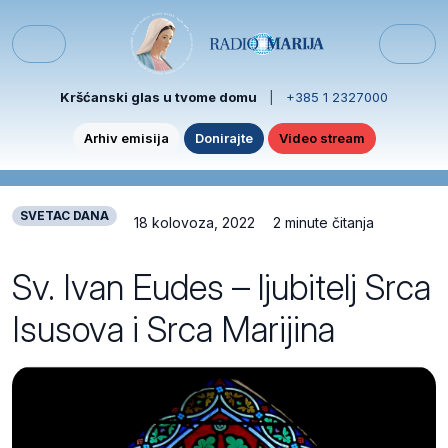
Skip to content
Skip to footer
Menu
Kršćanski glas u tvome domu
|
+385 1 2327000
Arhiv emisija
Donirajte
Video stream
SVETAC DANA
18 kolovoza, 2022
2 minute čitanja
Sv. Ivan Eudes – ljubitelj Srca
Isusova i Srca Marijina