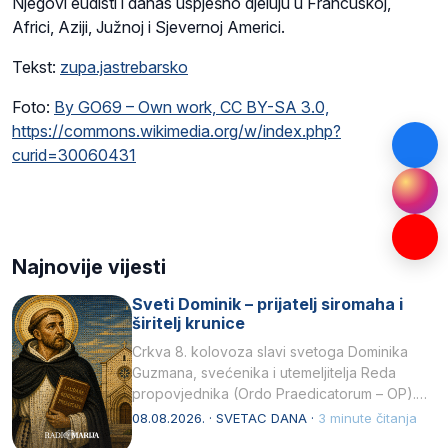
Njegovi eudisti i danas uspješno djeluju u Francuskoj,
Africi, Aziji, Južnoj i Sjevernoj Americi.
Tekst:
zupa.jastrebarsko
Foto:
By GO69 – Own work, CC BY-SA 3.0,
https://commons.wikimedia.org/w/index.php?
curid=30060431
Najnovije vijesti
Sveti Dominik – prijatelj siromaha i
širitelj krunice
Crkva 8. kolovoza slavi svetoga Dominika
Guzmana, svećenika i utemeljitelja Reda
propovjednika (Ordo Praedicatorum – OP).
Svojim životom, dubokom ljubavlju prema
08.08.2026. · SVETAC DANA ·
3 minute čitanja
Kristu…