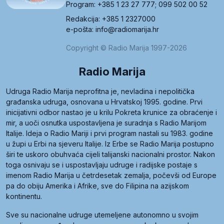
Program: +385 1 23 27 777; 099 502 00 52
Redakcija: +385 1 2327000
e-pošta: info@radiomarija.hr
Copyright © Radio Marija 1997-2026
Radio Marija
Udruga Radio Marija neprofitna je, nevladina i nepolitička
građanska udruga, osnovana u Hrvatskoj 1995. godine. Prvi
inicijativni odbor nastao je u krilu Pokreta krunice za obraćenje i
mir, a uoči osnutka uspostavljena je suradnja s Radio Marijom
Italije. Ideja o Radio Mariji i prvi program nastali su 1983. godine
u župi u Erbi na sjeveru Italije. Iz Erbe se Radio Marija postupno
širi te uskoro obuhvaća cijeli talijanski nacionalni prostor. Nakon
toga osnivaju se i uspostavljaju udruge i radijske postaje s
imenom Radio Marija u četrdesetak zemalja, počevši od Europe
pa do obiju Amerika i Afrike, sve do Filipina na azijskom
kontinentu.
Sve su nacionalne udruge utemeljene autonomno u svojim