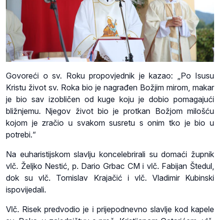
Govoreći o sv. Roku propovjednik je kazao: „Po Isusu
Kristu život sv. Roka bio je nagrađen Božjim mirom, makar
je bio sav izobličen od kuge koju je dobio pomagajući
bližnjemu. Njegov život bio je protkan Božjom milošću
kojom je zračio u svakom susretu s onim tko je bio u
potrebi.“
Na euharistijskom slavlju koncelebrirali su domaći župnik
vlč. Željko Nestić, p. Dario Grbac CM i vlč. Fabijan Štedul,
dok su vlč. Tomislav Krajačić i vlč. Vladimir Kubinski
ispovijedali.
Vlč. Risek predvodio je i prijepodnevno slavlje kod kapele