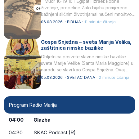
Mudr 16-19 16 1 Egipat i Izrael: kobne
životinje, prepelice Zato bijahu primjereno
kažnjeni sličnim životinjamai mučeni mnoštvom
kukaca.2 A narod…
06.08.2026. · BIBLIJA ·
11 minute čitanja
Gospa Snježna – sveta Marija Velika,
zaštitnica rimske bazilike
Obljetnica posvete slavne rimske bazilike
svete Marije Velike (Santa Maria Maggiore) u
narodu se slavi kao Gospa Snježna. Ovaj
naziv, Sancta Maria…
05.08.2026. · SVETAC DANA ·
2 minute čitanja
Program Radio Marija
04:00
Glazba
04:30
SKAC Podcast (R)