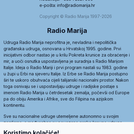
e-pošta: info@radiomarija.hr
Copyright © Radio Marija 1997-2026
Radio Marija
Udruga Radio Marija neprofitna je, nevladina i nepolitička
građanska udruga, osnovana u Hrvatskoj 1995. godine. Prvi
inicijativni odbor nastao je u krilu Pokreta krunice za obraćenje i
mir, a uoči osnutka uspostavljena je suradnja s Radio Marijom
Italije. Ideja o Radio Mariji i prvi program nastali su 1983. godine
u župi u Erbi na sjeveru Italije. Iz Erbe se Radio Marija postupno
širi te uskoro obuhvaća cijeli talijanski nacionalni prostor. Nakon
toga osnivaju se i uspostavljaju udruge i radijske postaje s
imenom Radio Marija u četrdesetak zemalja, počevši od Europe
pa do obiju Amerika i Afrike, sve do Filipina na azijskom
kontinentu.
Sve su nacionalne udruge utemeljene autonomno u svojim
zemljama, a međusobna su povezane preko krovne udruge
pod nazivom Svjetska obitelj Radio Marije (World Family of
Koristimo kolačiće!