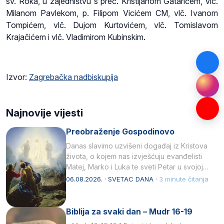
sv. Roka, u zajedništvu s preč. Kristijanom Gatarićem, vlč.
Milanom Pavlekom, p. Filipom Vicićem CM, vlč. Ivanom
Tompićem, vlč. Dujom Kurtovićem, vlč. Tomislavom
Krajačićem i vlč. Vladimirom Kubinskim.
Izvor:
Zagrebačka nadbiskupija
Najnovije vijesti
Preobraženje Gospodinovo
Danas slavimo uzvišeni događaj iz Kristova
života, o kojem nas izvješćuju evanđelisti
Matej, Marko i Luka te sveti Petar u svojoj
drugoj…
06.08.2026. · SVETAC DANA ·
3 minute čitanja
Biblija za svaki dan – Mudr 16-19