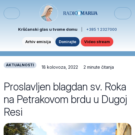
Skip to content
Skip to footer
Menu
Kršćanski glas u tvome domu
|
+385 1 2327000
Arhiv emisija
Donirajte
Video stream
AKTUALNOSTI
18 kolovoza, 2022
2 minute čitanja
Proslavljen blagdan sv. Roka
na Petrakovom brdu u Dugoj
Resi