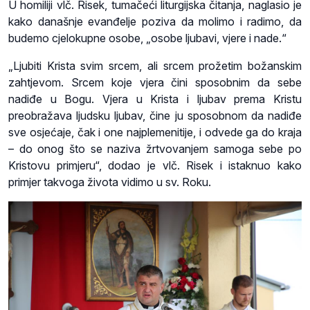
U homiliji vlč. Risek, tumačeći liturgijska čitanja, naglasio je
kako današnje evanđelje poziva da molimo i radimo, da
budemo cjelokupne osobe, „osobe ljubavi, vjere i nade.“
„Ljubiti Krista svim srcem, ali srcem prožetim božanskim
zahtjevom. Srcem koje vjera čini sposobnim da sebe
nadiđe u Bogu. Vjera u Krista i ljubav prema Kristu
preobražava ljudsku ljubav, čine ju sposobnom da nadiđe
sve osjećaje, čak i one najplemenitije, i odvede ga do kraja
– do onog što se naziva žrtvovanjem samoga sebe po
Kristovu primjeru“, dodao je vlč. Risek i istaknuo kako
primjer takvoga života vidimo u sv. Roku.