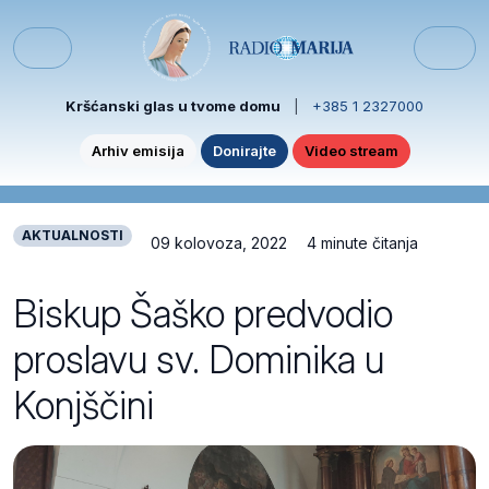
Skip to content
Skip to footer
Menu
Kršćanski glas u tvome domu
|
+385 1 2327000
Arhiv emisija
Donirajte
Video stream
AKTUALNOSTI
09 kolovoza, 2022
4 minute čitanja
Biskup Šaško predvodio
proslavu sv. Dominika u
Konjščini