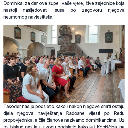
Dominika, za dar ove župe i vaše vjere, žive zajednice koja
nastoji nasljedovati Isusa po zagovoru njegova
neumornog navjestitelja.“
Također nas je podsjetio kako i nakon njegove smrti ostaju
djela njegova naviještanja Radosne vijesti po Redu
propovjednika, a čije članove nazivamo dominikancima. Uz
to, biskup nas je u uvodu podsjetio kako je i Konjščina, ne