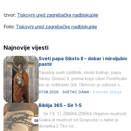
Izvor:
Tiskovni ured zagrebačke nadbiskupije
Foto:
Tiskovni ured zagrebačke nadbiskupije
Najnovije vijesti
Sveti papa Siksto II – dobar i miroljubiv
pastir
Današnji sveti zaštitnik, rimski biskup, papa
Siksto (Sixtus) II, prema knjizi Liber Pontificalis
bio je rođenjem Grk. Obnovio je odnose s
afričkim…
07.08.2026. · SVETAC DANA ·
2 minute čitanja
Biblija 365 – Sir 1-5
Sir 1-5 1 I. ZBIRKA IZREKA Otajstvo mudrosti
Svaka je mudrost od Gospoda i s njime je
dovijeka.2 Tko će…