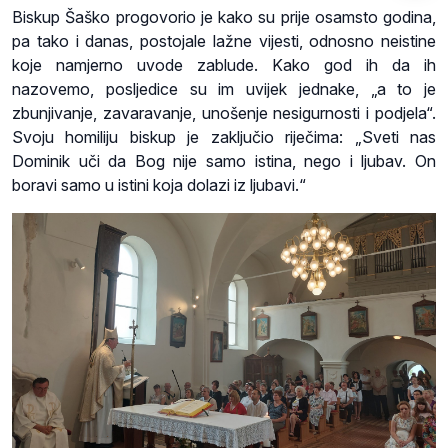
Biskup Šaško progovorio je kako su prije osamsto godina,
pa tako i danas, postojale lažne vijesti, odnosno neistine
koje namjerno uvode zablude. Kako god ih da ih
nazovemo, posljedice su im uvijek jednake, „a to je
zbunjivanje, zavaravanje, unošenje nesigurnosti i podjela“.
Svoju homiliju biskup je zaključio riječima: „Sveti nas
Dominik uči da Bog nije samo istina, nego i ljubav. On
boravi samo u istini koja dolazi iz ljubavi.“