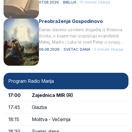
07.08.2026. · BIBLIJA ·
10 minute čitanja
Preobraženje Gospodinovo
Danas slavimo uzvišeni događaj iz Kristova
života, o kojem nas izvješćuju evanđelisti
Matej, Marko i Luka te sveti Petar u svojoj
drugoj…
06.08.2026. · SVETAC DANA ·
3 minute čitanja
Program Radio Marija
17:00
Zajednica MIR (R)
17:45
Glazba
18:15
Molitva - Večernja
18:30
Svetac dana