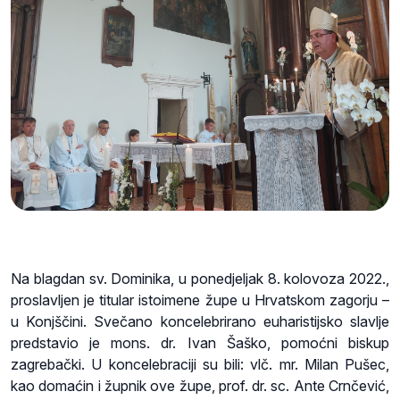
Na blagdan sv. Dominika, u ponedjeljak 8. kolovoza 2022.,
proslavljen je titular istoimene župe u Hrvatskom zagorju –
u Konjščini. Svečano koncelebrirano euharistijsko slavlje
predstavio je mons. dr. Ivan Šaško, pomoćni biskup
zagrebački. U koncelebraciji su bili: vlč. mr. Milan Pušec,
kao domaćin i župnik ove župe, prof. dr. sc. Ante Crnčević,