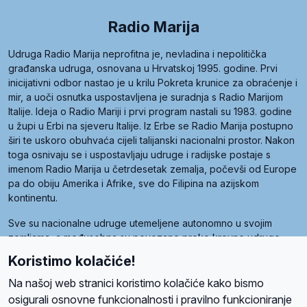
Radio Marija
Udruga Radio Marija neprofitna je, nevladina i nepolitička
građanska udruga, osnovana u Hrvatskoj 1995. godine. Prvi
inicijativni odbor nastao je u krilu Pokreta krunice za obraćenje i
mir, a uoči osnutka uspostavljena je suradnja s Radio Marijom
Italije. Ideja o Radio Mariji i prvi program nastali su 1983. godine
u župi u Erbi na sjeveru Italije. Iz Erbe se Radio Marija postupno
širi te uskoro obuhvaća cijeli talijanski nacionalni prostor. Nakon
toga osnivaju se i uspostavljaju udruge i radijske postaje s
imenom Radio Marija u četrdesetak zemalja, počevši od Europe
pa do obiju Amerika i Afrike, sve do Filipina na azijskom
kontinentu.
Sve su nacionalne udruge utemeljene autonomno u svojim
zemljama, a međusobna su povezane preko krovne udruge
pod nazivom Svjetska obitelj Radio Marije (World Family of
Koristimo kolačiće!
Radio Maria). Svjetsku obitelj utemeljilo je sedam članica, među
kojima je i hrvatska Udruga Radio Marija.
Na našoj web stranici koristimo kolačiće kako bismo
osigurali osnovne funkcionalnosti i pravilno funkcioniranje