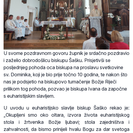
U svome pozdravnom govoru župnik je srdačno pozdravio
i zaželio dobrodošlicu biskupu Šašku. Prisjetivši se
posljednjeg pohoda oca biskupa na proslavu svetkovine
sv. Dominika, koji je bio prije točno 10 godina, te nakon što
nas je podsjetio na biskupovo tumačenje Božje Riječi
prilikom tog pohoda, pozvao je biskupa Ivana da započne
s euharistijskim slavljem.
U uvodu u euharistijsko slavlje biskup Šaško rekao je:
„Okupljeni smo oko oltara, izvora života euharistijskog
stola i žrtvenika Božje ljubavi; stola zajedništva i
zahvalnosti, da bismo prinijeli hvalu Bogu za dar svetoga