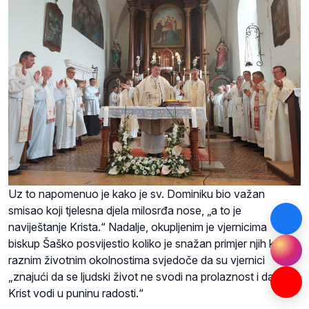
Uz to napomenuo je kako je sv. Dominiku bio važan
smisao koji tjelesna djela milosrđa nose, „a to je
naviještanje Krista.“ Nadalje, okupljenim je vjernicima
biskup Šaško posvijestio koliko je snažan primjer njih koji u
raznim životnim okolnostima svjedoče da su vjernici
„znajući da se ljudski život ne svodi na prolaznost i da nas
Krist vodi u puninu radosti.“