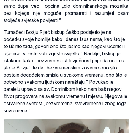
samo župa već i općina „dio dominikanskoga mozaika,
bez kojega nije moguće promatrati i razumjeti osam
stoljeća svjetske povijesti.“
Tumačeći Božju Riječ biskup Šaško podsjetio je na
početku svoje homilije kako „danas Isus nama, kao što je
to učinio tada, govori ono što jesmo kao njegovi učenici i
učenice: vi jeste sol i vi jeste svijetlo.“ Nadalje, biskup je
istaknuo kako „bezvremenost ili vječnost pripada onomu
što je Božje“, te da „bezvremenskim zovemo ono što
postaje događajem smisla u svakome vremenu, ono što je
potrebno svakomu ljudskom naraštaju.“ Povukao je
paralelu upravo sa sv. Dominikom kako nam baš njegov
život progovara na svakomu vremenu i mjestu. Njegova je
ostvarena svetost „bezvremena, svevremena i zbog toga
suvremena.“