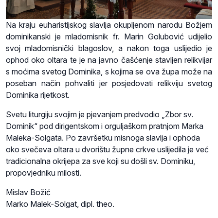
Na kraju euharistijskog slavlja okupljenom narodu Božjem
dominikanski je mladomisnik fr. Marin Golubović udijelio
svoj mladomisnički blagoslov, a nakon toga uslijedio je
ophod oko oltara te je na javno čašćenje stavljen relikvijar
s moćima svetog Dominika, s kojima se ova župa može na
poseban način pohvaliti jer posjedovati relikviju svetog
Dominika rijetkost.
Svetu liturgiju svojim je pjevanjem predvodio „Zbor sv.
Dominik“ pod dirigentskom i orguljaškom pratnjom Marka
Maleka-Solgata. Po završetku misnoga slavlja i ophoda
oko svečeva oltara u dvorištu župne crkve uslijedila je već
tradicionalna okrijepa za sve koji su došli sv. Dominiku,
propovjedniku milosti.
Mislav Božić
Marko Malek-Solgat, dipl. theo.