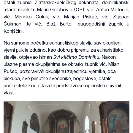
ostali župnici Zlatarsko-belečkog dekanata, dominikanski
mladomisnik fr. Marin Golubović (OP), vlč. Antun Motočić,
vlč. Marinko Golek, vlč. Marijan Piskač, vlč. Stjepan
Čukman, te vlč. Blaž Bartol, dugogodišnji župnik u
Konjščini.
Na samome početku euharistijskog slavlja sav okupljeni
vjerni puk je zdušno, kao dobru pripremu za euharistijsko
slavlje, otpjevao himan
Svi kličimo Dominiku
. Nakon
ulazne pjesme okupljenima se obratio župnik vlč. Milan
Pušec, pozdravivši okupljenu zajednicu vjernika, oca
biskupa, sve prisutne svećenike, bogoslove, ostale
poslužitelje kod oltara te predstavnike općinskih i civilnih
vlasti.