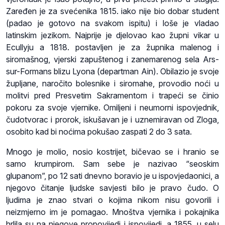
Zaređen je za svećenika 1815. iako nije bio dobar student
(padao je gotovo na svakom ispitu) i loše je vladao
latinskim jezikom. Najprije je djelovao kao župni vikar u
Ecullyju a 1818. postavljen je za župnika malenog i
siromašnog, vjerski zapuštenog i zanemarenog sela Ars-
sur-Formans blizu Lyona (departman Ain). Obilazio je svoje
župljane, naročito bolesnike i siromahe, provodio noći u
molitvi pred Presvetim Sakramentom i trapeći se činio
pokoru za svoje vjernike. Omiljeni i neumorni ispovjednik,
čudotvorac i prorok, iskušavan je i uznemiravan od Zloga,
osobito kad bi noćima pokušao zaspati 2 do 3 sata.
Mnogo je molio, nosio kostrijet, bičevao se i hranio se
samo krumpirom. Sam sebe je nazivao “seoskim
glupanom”, po 12 sati dnevno boravio je u ispovjedaonici, a
njegovo čitanje ljudske savjesti bilo je pravo čudo. O
ljudima je znao stvari o kojima nikom nisu govorili i
neizmjerno im je pomagao. Mnoštva vjernika i pokajnika
hrlila su na njegove propovijedi i ispovijedi, a 1855. u selu