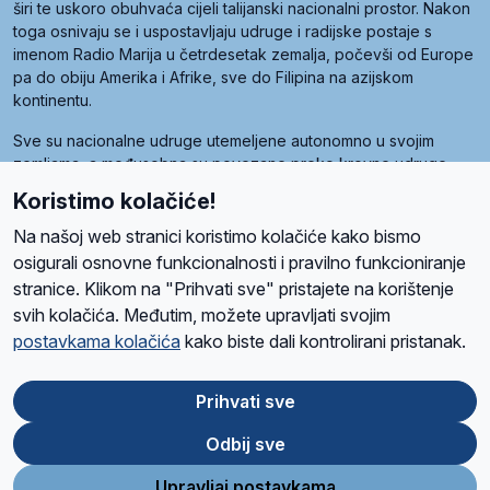
širi te uskoro obuhvaća cijeli talijanski nacionalni prostor. Nakon
toga osnivaju se i uspostavljaju udruge i radijske postaje s
imenom Radio Marija u četrdesetak zemalja, počevši od Europe
pa do obiju Amerika i Afrike, sve do Filipina na azijskom
kontinentu.
Sve su nacionalne udruge utemeljene autonomno u svojim
zemljama, a međusobna su povezane preko krovne udruge
pod nazivom Svjetska obitelj Radio Marije (World Family of
Koristimo kolačiće!
Radio Maria). Svjetsku obitelj utemeljilo je sedam članica, među
kojima je i hrvatska Udruga Radio Marija.
Na našoj web stranici koristimo kolačiće kako bismo
osigurali osnovne funkcionalnosti i pravilno funkcioniranje
stranice. Klikom na "Prihvati sve" pristajete na korištenje
svih kolačića. Međutim, možete upravljati svojim
O nama
Radio
Program
Volonteri
Prijatelji
Kontakt
Pravila privatnosti
postavkama kolačića
kako biste dali kontrolirani pristanak.
Kolačići
Uvjeti korištenja
Ova stranica je zaštićena Google reCAPTCHA sustavom
Prihvati sve
Odbij sve
App
Google
Store
Play
Upravljaj postavkama