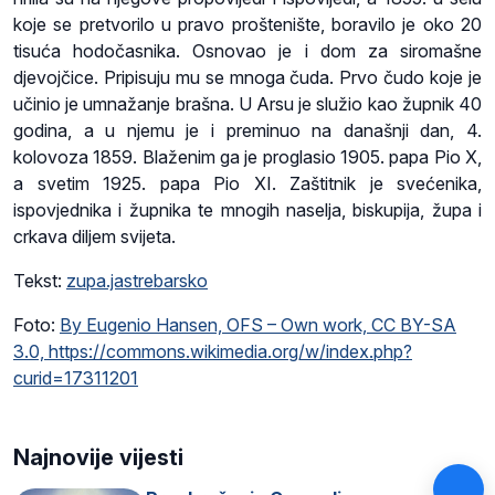
koje se pretvorilo u pravo proštenište, boravilo je oko 20
tisuća hodočasnika. Osnovao je i dom za siromašne
djevojčice. Pripisuju mu se mnoga čuda. Prvo čudo koje je
učinio je umnažanje brašna. U Arsu je služio kao župnik 40
godina, a u njemu je i preminuo na današnji dan, 4.
kolovoza 1859. Blaženim ga je proglasio 1905. papa Pio X,
a svetim 1925. papa Pio XI. Zaštitnik je svećenika,
ispovjednika i župnika te mnogih naselja, biskupija, župa i
crkava diljem svijeta.
Tekst:
zupa.jastrebarsko
Foto:
By Eugenio Hansen, OFS – Own work, CC BY-SA
3.0, https://commons.wikimedia.org/w/index.php?
curid=17311201
Najnovije vijesti