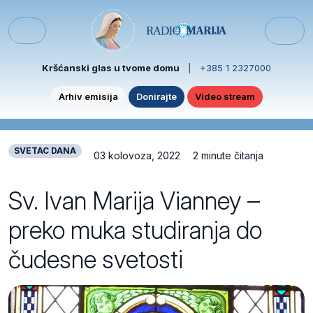
Skip to content
Skip to footer
Menu
Kršćanski glas u tvome domu
|
+385 1 2327000
Arhiv emisija
Donirajte
Video stream
SVETAC DANA
03 kolovoza, 2022
2 minute čitanja
Sv. Ivan Marija Vianney –
preko muka studiranja do
čudesne svetosti