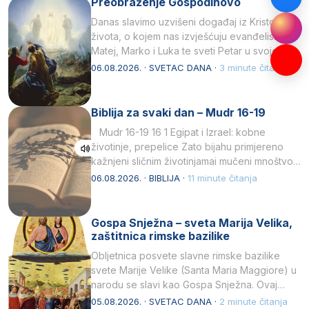
Preobraženje Gospodinovo
Danas slavimo uzvišeni događaj iz Kristova
života, o kojem nas izvješćuju evanđelisti
Matej, Marko i Luka te sveti Petar u svojoj
drugoj…
06.08.2026. · SVETAC DANA ·
3 minute čitanja
Biblija za svaki dan – Mudr 16-19
Mudr 16-19 16 1 Egipat i Izrael: kobne
životinje, prepelice Zato bijahu primjereno
kažnjeni sličnim životinjamai mučeni mnoštvom
kukaca.2 A narod…
06.08.2026. · BIBLIJA ·
11 minute čitanja
Gospa Snježna – sveta Marija Velika,
zaštitnica rimske bazilike
Obljetnica posvete slavne rimske bazilike
svete Marije Velike (Santa Maria Maggiore) u
narodu se slavi kao Gospa Snježna. Ovaj
naziv, Sancta Maria…
05.08.2026. · SVETAC DANA ·
2 minute čitanja