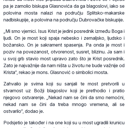
pa je zamolio biskupa Glasnovića da ga blagoslovi, iako se
polovina mosta nalazi na području Splitsko-makarske
nadbiskupije, a polovina na području Dubrovačke biskupije.
„Mi smo vjernici. Isus Krist je jedini posrednik između Boga i
ljudi. On je most koji spaja nebesko i zemaljsko, ljudsko i
božansko. On je sakrament spasenja. Pa onda je most i
poziv na povezanost, otvorenost, susret, blizinu. Ja sam i
u svoj grb stavio most upravo zato što je Krist posrednik.
Zato je najvažnije da nam ništa u životu ne bude važnije od
Krista“, rekao je mons. Glasnović o simbolici mosta.
Zahvalio je svima koji su sanjali te most pretvorili u
stvarnost uz Božji blagoslov koji je prethodio i pratio
njegovo ostvarenje. „Nekad nam se čini da smo nemoćni,
nekad nam se čini da treba mnogo vremena, ali se
ostvarilo“, dodao je.
Podsjetio je također i na one koji su u most ugradili krunicu