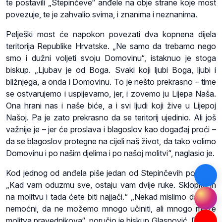
te postavili „Stepinčeve“ anđele na obje strane koje most
povezuje, te je zahvalio svima, i znanima i neznanima.
Pelješki most će napokon povezati dva kopnena dijela
teritorija Republike Hrvatske. „Ne samo da trebamo nego
smo i dužni voljeti svoju Domovinu“, istaknuo je stoga
biskup. „Ljubav je od Boga. Svaki koji ljubi Boga, ljubi i
bližnjega, a onda i Domovinu. To je nešto prekrasno – time
se ostvarujemo i uspijevamo, jer, i zovemo ju Lijepa Naša.
Ona hrani nas i naše biće, a i svi ljudi koji žive u Lijepoj
Našoj. Pa je zato prekrasno da se teritorij ujedinio. Ali još
važnije je – jer će proslava i blagoslov kao događaj proći –
da se blagoslov protegne na cijeli naš život, da tako volimo
Domovinu i po našim djelima i po našoj molitvi“, naglasio je.
Kod jednog od anđela piše jedan od Stepinčevih poticaja:
„Kad vam oduzmu sve, ostaju vam dvije ruke. Sklopite ih
na molitvu i tada ćete biti najjači.“ „Nekad mislimo da smo
nemoćni, da ne možemo mnogo učiniti, ali mnogo može
molitva pravednikova“, poručio je biskup Glasnović. Dodao