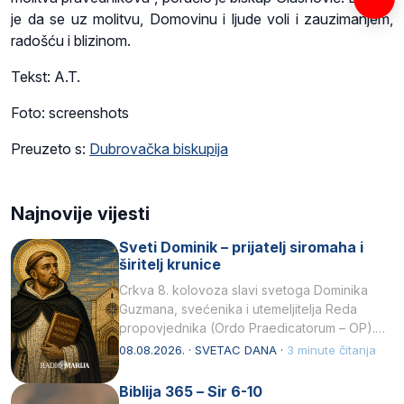
je da se uz molitvu, Domovinu i ljude voli i zauzimanjem,
radošću i blizinom.
Tekst: A.T.
Foto: screenshots
Preuzeto s:
Dubrovačka biskupija
Najnovije vijesti
Sveti Dominik – prijatelj siromaha i
širitelj krunice
Crkva 8. kolovoza slavi svetoga Dominika
Guzmana, svećenika i utemeljitelja Reda
propovjednika (Ordo Praedicatorum – OP).
Svojim životom, dubokom ljubavlju prema
08.08.2026. · SVETAC DANA ·
3 minute čitanja
Kristu…
Biblija 365 – Sir 6-10