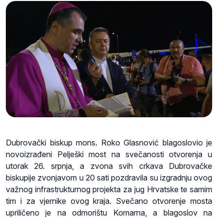
Dubrovački biskup mons. Roko Glasnović blagoslovio je
novoizrađeni Pelješki most na svečanosti otvorenja u
utorak 26. srpnja, a zvona svih crkava Dubrovačke
biskupije zvonjavom u 20 sati pozdravila su izgradnju ovog
važnog infrastrukturnog projekta za jug Hrvatske te samim
tim i za vjernike ovog kraja. Svečano otvorenje mosta
upriličeno je na odmorištu Komarna, a blagoslov na