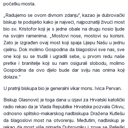
početku mosta.
„Radujemo se ovom divnom zdanju“, kazao je dubrovački
biskup te podsjetio kako je najveći, najpoznatiji živući most
bio sv. Kristofor koji je s jedne obale na drugu nosio ljude
na svojim ramenima. „Mostovi nose, mostovi su korisni.
Zato je izgrađen ovaj most koji spaja Lijepu Našu u jednu
cjelinu. Dok molimo Gospodina da blagoslovi sve nas, sve
one koji su se trudili i ugradili sebe, u prvom redu naše
pretke i branitelje koji su nam osigurali slobodu, molimo
Gospodina da ovo djelo bude dar sviju nas onima koji
dolaze.“
U pratnji biskupa bio je generalni vikar mons. Ivica Pervan.
Biskup Glasnović je toga dana u izjavi za Hrvatski katolički
radio rekao da je Vlada Republike Hrvatske pozvala Crkvu,
odnosno splitsko-makarskog nadbiskupa Dražena Kutlešu
da blagoslovi most na otvorenju. Međutim, nadbiskup je
rekao da most više pripada Dubrovniku i zove se Pelješki