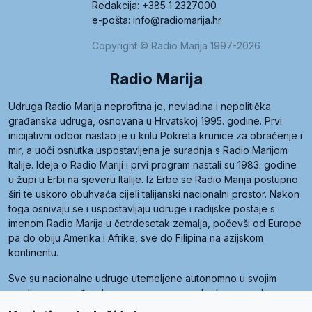
Redakcija: +385 1 2327000
e-pošta: info@radiomarija.hr
Copyright © Radio Marija 1997-2026
Radio Marija
Udruga Radio Marija neprofitna je, nevladina i nepolitička
građanska udruga, osnovana u Hrvatskoj 1995. godine. Prvi
inicijativni odbor nastao je u krilu Pokreta krunice za obraćenje i
mir, a uoči osnutka uspostavljena je suradnja s Radio Marijom
Italije. Ideja o Radio Mariji i prvi program nastali su 1983. godine
u župi u Erbi na sjeveru Italije. Iz Erbe se Radio Marija postupno
širi te uskoro obuhvaća cijeli talijanski nacionalni prostor. Nakon
toga osnivaju se i uspostavljaju udruge i radijske postaje s
imenom Radio Marija u četrdesetak zemalja, počevši od Europe
pa do obiju Amerika i Afrike, sve do Filipina na azijskom
kontinentu.
Sve su nacionalne udruge utemeljene autonomno u svojim
zemljama, a međusobna su povezane preko krovne udruge
pod nazivom Svjetska obitelj Radio Marije (World Family of