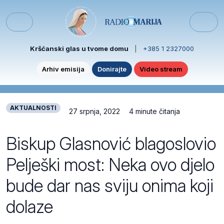
Skip to content
Skip to footer
Menu
Kršćanski glas u tvome domu
|
+385 1 2327000
Arhiv emisija
Donirajte
Video stream
AKTUALNOSTI
27 srpnja, 2022
4 minute čitanja
Biskup Glasnović blagoslovio
Pelješki most: Neka ovo djelo
bude dar nas sviju onima koji
dolaze